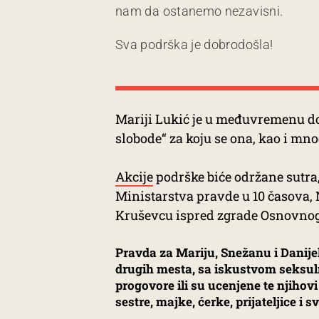
nam da ostanemo nezavisni.
Sva podrška je dobrodošla!
Mariji Lukić je u međuvremenu d
slobode“ za koju se ona, kao i mnog
Akcije
podrške biće održane sutra
Ministarstva pravde u 10 časova,
Kruševcu ispred zgrade Osnovnog s
Pravda za Mariju, Snežanu i Danijel
drugih mesta, sa iskustvom seksulno
progovore ili su ucenjene te njihovi
sestre, majke, ćerke, prijateljice i