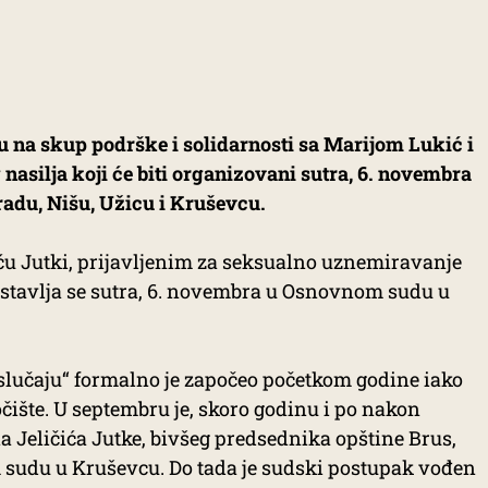
u na skup podrške i solidarnosti sa Marijom Lukić i
silja koji će biti organizovani sutra, 6. novembra
gradu, Nišu, Užicu i Kruševcu.
ću Jutki, prijavljenim za seksualno uznemiravanje
 nastavlja se sutra, 6. novembra u Osnovnom sudu u
slučaju“ formalno je započeo početkom godine iako
čište. U septembru je, skoro godinu i po nakon
a Jeličića Jutke, bivšeg predsednika opštine Brus,
sudu u Kruševcu. Do tada je sudski postupak vođen