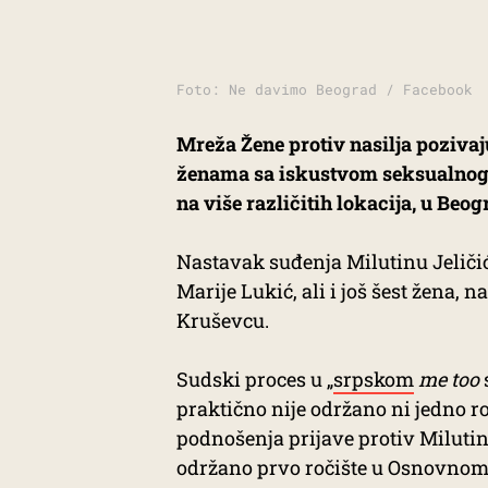
Foto: Ne davimo Beograd / Facebook
Mreža Žene protiv nasilja pozivaj
ženama sa iskustvom seksualnog na
na više različitih lokacija, u Beo
Nastavak suđenja Milutinu Jeliči
Marije Lukić, ali i još šest žena,
Kruševcu.
Sudski proces u „
srpskom
me too
praktično nije održano ni jedno ro
podnošenja prijave protiv Milutin
održano prvo ročište u Osnovnom 