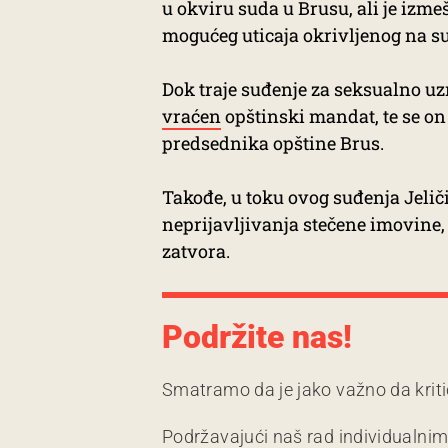
u okviru suda u Brusu, ali je izm
mogućeg uticaja okrivljenog na sud
Dok traje suđenje za seksualno uz
vraćen
opštinski mandat, te se o
predsednika opštine Brus.
Takođe, u toku ovog suđenja Jeli
neprijavljivanja stečene imovine, 
zatvora.
Podržite nas!
Smatramo da je jako važno da kriti
Podržavajući naš rad individualni