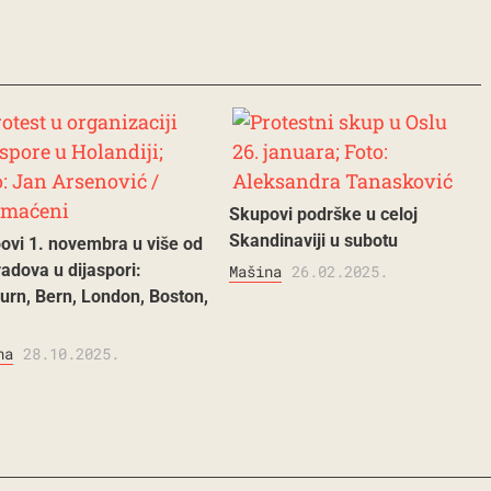
Skupovi podrške u celoj
Skandinaviji u subotu
ovi 1. novembra u više od
adova u dijaspori:
Mašina
26.02.2025.
urn, Bern, London, Boston,
na
28.10.2025.