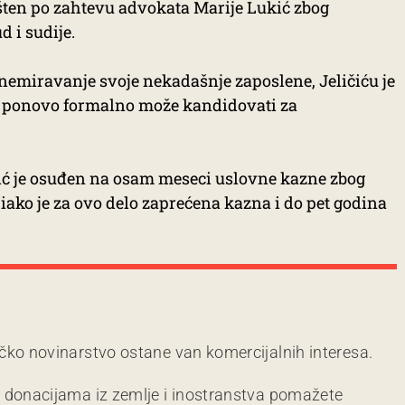
ešten po zahtevu advokata Marije Lukić zbog
 i sudije.
nemiravanje svoje nekadašnje zaposlene, Jeličiću je
n ponovo formalno može kandidovati za
čić je osuđen na osam meseci uslovne kazne zbog
iako je za ovo delo zaprećena kazna i do pet godina
čko novinarstvo ostane van komercijalnih interesa.
m donacijama iz zemlje i inostranstva pomažete