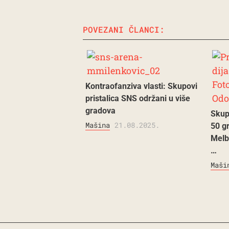
POVEZANI ČLANCI:
Kontraofanziva vlasti: Skupovi
pristalica SNS održani u više
gradova
Skup
Mašina
21.08.2025.
50 gr
Melb
…
Maši