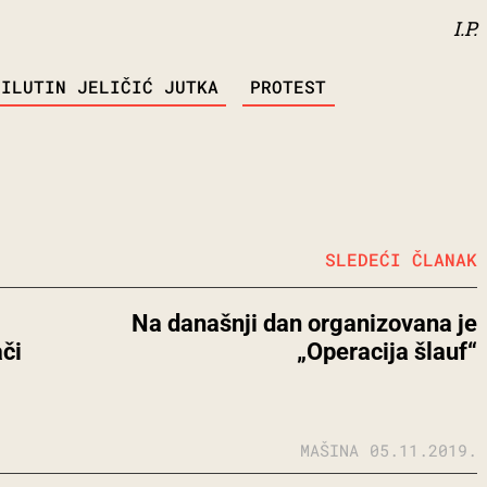
I.P.
MILUTIN JELIČIĆ JUTKA
PROTEST
SLEDEĆI ČLANAK
Na današnji dan organizovana je
či
„Operacija šlauf“
MAŠINA
05.11.2019.