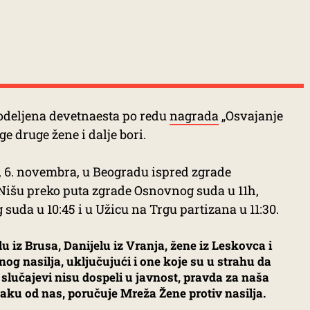
odeljena devetnaesta po redu
nagrada
„Osvajanje
e druge žene i dalje bori.
, 6. novembra, u Beogradu ispred zgrade
 Nišu preko puta zgrade Osnovnog suda u 11h,
uda u 10:45 i u Užicu na Trgu partizana u 11:30.
u iz Brusa, Danijelu iz Vranja, žene iz Leskovca i
g nasilja, uključujući i one koje su u strahu da
 slučajevi nisu dospeli u javnost, pravda za naša
 svaku od nas, poručuje Mreža Žene protiv nasilja.