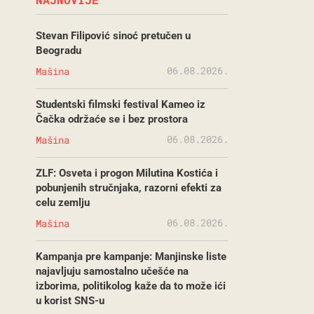
Stevan Filipović sinoć pretučen u
Beogradu
06.08.2026.
Mašina
Studentski filmski festival Kameo iz
Čačka održaće se i bez prostora
06.08.2026.
Mašina
ZLF: Osveta i progon Milutina Kostića i
pobunjenih stručnjaka, razorni efekti za
celu zemlju
06.08.2026.
Mašina
Kampanja pre kampanje: Manjinske liste
najavljuju samostalno učešće na
izborima, politikolog kaže da to može ići
u korist SNS-u