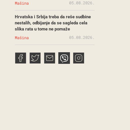
05.08.2026.
Mašina
Hrvatska i Srbija treba da reše sudbine
nestalih, odbijanje da se sagleda cela
slika rata u tome ne pomaže
05.08.2026.
Mašina