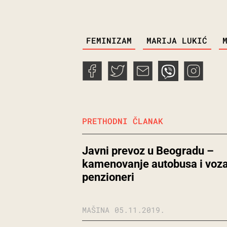
TAGS
FEMINIZAM
MARIJA LUKIĆ
PRETHODNI ČLANAK
Javni prevoz u Beogradu –
kamenovanje autobusa i voza
penzioneri
MAŠINA
05.11.2019.