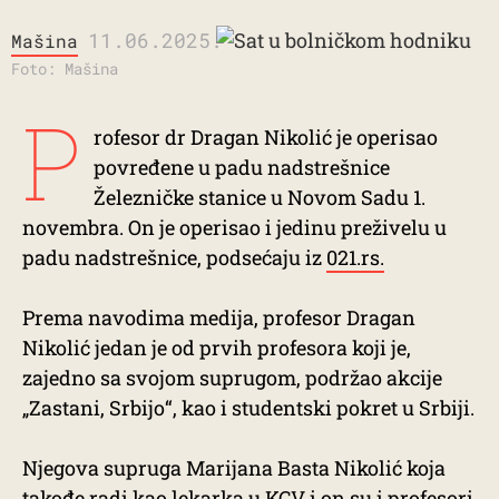
11.06.2025.
Mašina
Foto: Mašina
P
rofesor dr Dragan Nikolić je operisao
povređene u padu nadstrešnice
Železničke stanice u Novom Sadu 1.
novembra. On je operisao i jedinu preživelu u
padu nadstrešnice, podsećaju iz
021.rs.
Prema navodima medija, profesor Dragan
Nikolić jedan je od prvih profesora koji je,
zajedno sa svojom suprugom, podržao akcije
„Zastani, Srbijo“, kao i studentski pokret u Srbiji.
Njegova supruga Marijana Basta Nikolić koja
takođe radi kao lekarka u KCV i on su i profesori