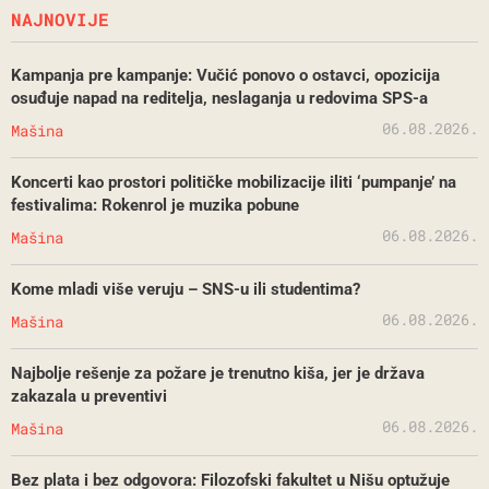
NAJNOVIJE
Kampanja pre kampanje: Vučić ponovo o ostavci, opozicija
osuđuje napad na reditelja, neslaganja u redovima SPS-a
06.08.2026.
Mašina
Koncerti kao prostori političke mobilizacije iliti ‘pumpanje’ na
festivalima: Rokenrol je muzika pobune
06.08.2026.
Mašina
Kome mladi više veruju – SNS-u ili studentima?
06.08.2026.
Mašina
Najbolje rešenje za požare je trenutno kiša, jer je država
zakazala u preventivi
06.08.2026.
Mašina
Bez plata i bez odgovora: Filozofski fakultet u Nišu optužuje