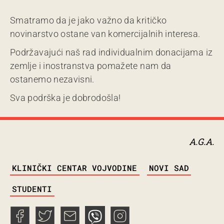
Smatramo da je jako važno da kritičko
novinarstvo ostane van komercijalnih interesa.
Podržavajući naš rad individualnim donacijama iz
zemlje i inostranstva pomažete nam da
ostanemo nezavisni.
Sva podrška je dobrodošla!
A.G.A.
TAGS
KLINIČKI CENTAR VOJVODINE
NOVI SAD
STUDENTI