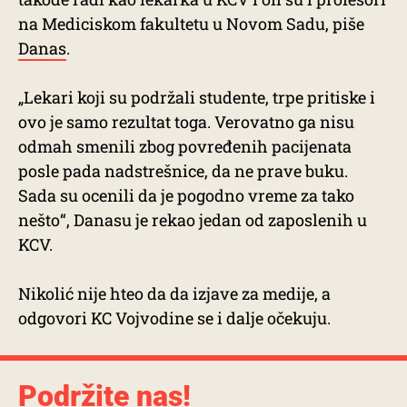
na Mediciskom fakultetu u Novom Sadu, piše
Danas
.
„Lekari koji su podržali studente, trpe pritiske i
ovo je samo rezultat toga. Verovatno ga nisu
odmah smenili zbog povređenih pacijenata
posle pada nadstrešnice, da ne prave buku.
Sada su ocenili da je pogodno vreme za tako
nešto“, Danasu je rekao jedan od zaposlenih u
KCV.
Nikolić nije hteo da da izjave za medije, a
odgovori KC Vojvodine se i dalje očekuju.
Podržite nas!