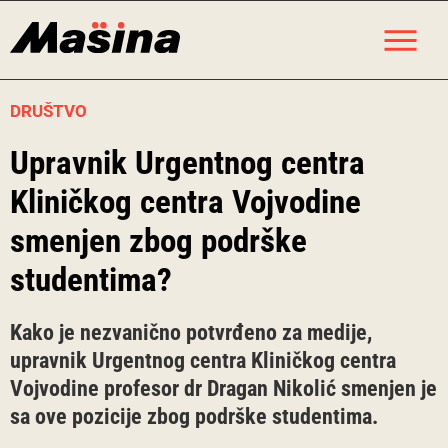
Skip
M
to
content
DRUŠTVO
Upravnik Urgentnog centra
Kliničkog centra Vojvodine
smenjen zbog podrške
studentima?
Kako je nezvanično potvrđeno za medije,
upravnik Urgentnog centra Kliničkog centra
Vojvodine profesor dr Dragan Nikolić smenjen je
sa ove pozicije zbog podrške studentima.