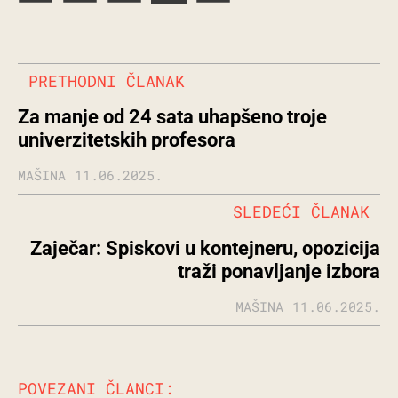
PRETHODNI ČLANAK
Za manje od 24 sata uhapšeno troje
univerzitetskih profesora
MAŠINA
11.06.2025.
SLEDEĆI ČLANAK
Zaječar: Spiskovi u kontejneru, opozicija
traži ponavljanje izbora
MAŠINA
11.06.2025.
POVEZANI ČLANCI: