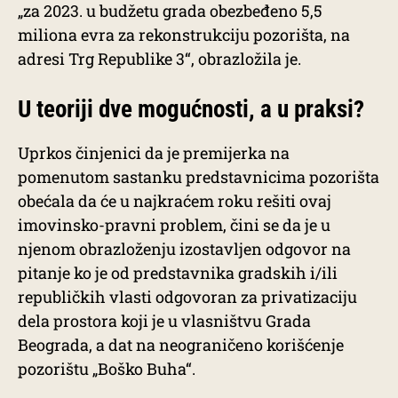
„za 2023. u budžetu grada obezbeđeno 5,5
miliona evra za rekonstrukciju pozorišta, na
adresi Trg Republike 3“, obrazložila je.
U teoriji dve mogućnosti, a u praksi?
Uprkos činjenici da je premijerka na
pomenutom sastanku predstavnicima pozorišta
obećala da će u najkraćem roku rešiti ovaj
imovinsko-pravni problem, čini se da je u
njenom obrazloženju izostavljen odgovor na
pitanje ko je od predstavnika gradskih i/ili
republičkih vlasti odgovoran za privatizaciju
dela prostora koji je u vlasništvu Grada
Beograda, a dat na neograničeno korišćenje
pozorištu „Boško Buha“.