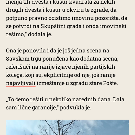
menja tih dvesta i kusur kvadrata za nekih
drugih dvesta i kusur u okviru te zgrade, da
potpuno pravno očistimo imovinu pozorišta, da
se potvrdi na Skupštini grada i onda imovinski
rešimo,“ dodala je.
Ona je ponovila i da je još jedna scena na
Savskom trgu ponuđena kao dodatna scena,
referišući na ranije izjave njenih partijskih
kolega, koji su, ekplicitnije od nje, još ranije
najavljivali
izmeštanje u zgradu stare Pošte.
„To ćemo rešiti u nekoliko narednih dana. Dala
sam lične garancije,“ podvukla je.