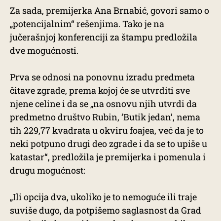
Za sada, premijerka Ana Brnabić, govori samo o
„potencijalnim“ rešenjima. Tako je na
jučerašnjoj konferenciji za štampu predložila
dve mogućnosti.
Prva se odnosi na ponovnu izradu predmeta
čitave zgrade, prema kojoj će se utvrditi sve
njene celine i da se „na osnovu njih utvrdi da
predmetno društvo Rubin, ‘Butik jedan’, nema
tih 229,77 kvadrata u okviru foajea, već da je to
neki potpuno drugi deo zgrade i da se to upiše u
katastar“, predložila je premijerka i pomenula i
drugu mogućnost:
„Ili opcija dva, ukoliko je to nemoguće ili traje
suviše dugo, da potpišemo saglasnost da Grad