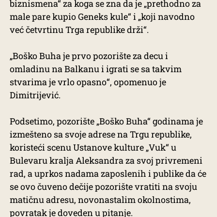
biznismena“ za koga se zna da je „prethodno za
male pare kupio Geneks kule“ i „koji navodno
već četvrtinu Trga republike drži“.
„Boško Buha je prvo pozorište za decu i
omladinu na Balkanu i igrati se sa takvim
stvarima je vrlo opasno“, opomenuo je
Dimitrijević.
Podsetimo, pozorište „Boško Buha“ godinama je
izmešteno sa svoje adrese na Trgu republike,
koristeći scenu Ustanove kulture „Vuk“ u
Bulevaru kralja Aleksandra za svoj privremeni
rad, a uprkos nadama zaposlenih i publike da će
se ovo čuveno dečije pozorište vratiti na svoju
matičnu adresu, novonastalim okolnostima,
povratak je doveden u pitanje.