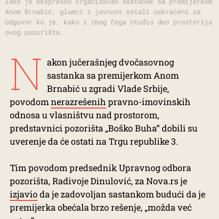
Iako je ekspresno organizovan sastanak sa premijerkom
Anom Brnabić, glumci i javnost ostali uskraćeni za
odgovor ko je, kako i zbog čega otuđio deo prostorija
ovog pozorišta.
N
akon jučerašnjeg dvočasovnog
sastanka sa premijerkom Anom
Brnabić u zgradi Vlade Srbije,
povodom
nerazrešenih
pravno-imovinskih
odnosa u vlasništvu nad prostorom,
predstavnici pozorišta „Boško Buha“ dobili su
uverenje da će ostati na Trgu republike 3.
Tim povodom predsednik Upravnog odbora
pozorišta, Radivoje Dinulović, za Nova.rs je
izjavio
da je zadovoljan sastankom budući da je
premijerka obećala brzo rešenje, „možda već