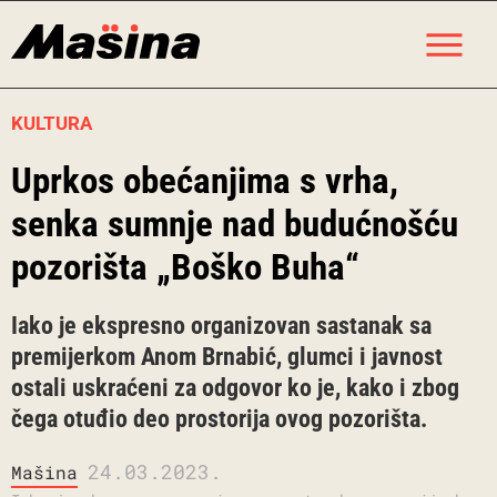
Skip
M
to
content
KULTURA
Uprkos obećanjima s vrha,
senka sumnje nad budućnošću
pozorišta „Boško Buha“
Iako je ekspresno organizovan sastanak sa
premijerkom Anom Brnabić, glumci i javnost
ostali uskraćeni za odgovor ko je, kako i zbog
čega otuđio deo prostorija ovog pozorišta.
24.03.2023.
Mašina