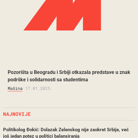
Pozorišta u Beogradu i Srbiji otkazala predstave u znak
podrške i solidarnosti sa studentima
Mašina
17.01.2025.
NAJNOVIJE
Politikolog Đokić: Dolazak Zelenskog nije zaokret Srbije, već
još jedan potez u politici balansiranja