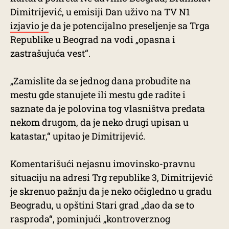
Dimitrijević, u emisiji Dan uživo na TV N1
izjavio je
da je potencijalno preseljenje sa Trga
Republike u Beograd na vodi „opasna i
zastrašujuća vest“.
„Zamislite da se jednog dana probudite na
mestu gde stanujete ili mestu gde radite i
saznate da je polovina tog vlasništva predata
nekom drugom, da je neko drugi upisan u
katastar,“ upitao je Dimitrijević.
Komentarišući nejasnu imovinsko-pravnu
situaciju na adresi Trg republike 3, Dimitrijević
je skrenuo pažnju da je neko očigledno u gradu
Beogradu, u opštini Stari grad „dao da se to
rasproda“, pominjući „kontroverznog