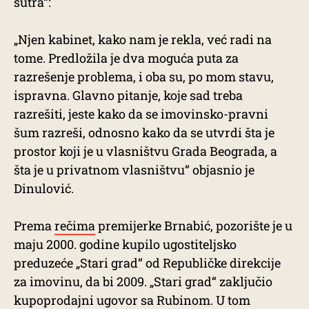
sutra“:
„Njen kabinet, kako nam je rekla, već radi na
tome. Predložila je dva moguća puta za
razrešenje problema, i oba su, po mom stavu,
ispravna. Glavno pitanje, koje sad treba
razrešiti, jeste kako da se imovinsko-pravni
šum razreši, odnosno kako da se utvrdi šta je
prostor koji je u vlasništvu Grada Beograda, a
šta je u privatnom vlasništvu“ objasnio je
Dinulović.
Prema
rečima
premijerke Brnabić, pozorište je u
maju 2000. godine kupilo ugostiteljsko
preduzeće „Stari grad“ od Republičke direkcije
za imovinu, da bi 2009. „Stari grad“ zaključio
kupoprodajni ugovor sa Rubinom. U tom