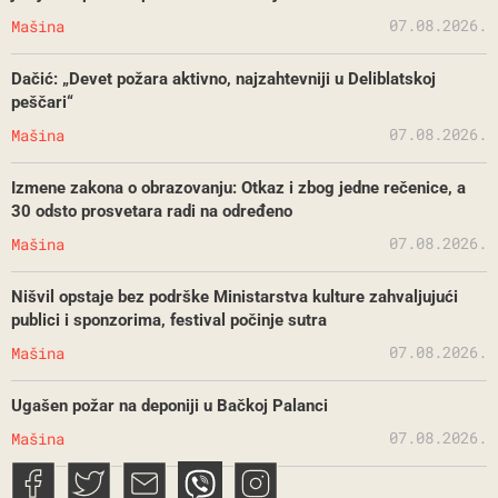
07.08.2026.
Mašina
Dačić: „Devet požara aktivno, najzahtevniji u Deliblatskoj
peščari“
07.08.2026.
Mašina
Izmene zakona o obrazovanju: Otkaz i zbog jedne rečenice, a
30 odsto prosvetara radi na određeno
07.08.2026.
Mašina
Nišvil opstaje bez podrške Ministarstva kulture zahvaljujući
publici i sponzorima, festival počinje sutra
07.08.2026.
Mašina
Ugašen požar na deponiji u Bačkoj Palanci
07.08.2026.
Mašina