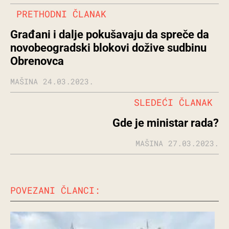
PRETHODNI ČLANAK
Građani i dalje pokušavaju da spreče da
novobeogradski blokovi dožive sudbinu
Obrenovca
MAŠINA
24.03.2023.
SLEDEĆI ČLANAK
Gde je ministar rada?
MAŠINA
27.03.2023.
POVEZANI ČLANCI: