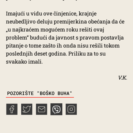
Imajući u vidu ove činjenice, krajnje
neubedljivo deluju premijerkina obećanja da će
„u najkraćem mogućem roku rešiti ovaj
problem“ budući da javnost s pravom postavlja
pitanje o tome zašto ih onda nisu rešili tokom
poslednjih deset godina. Priliku za to su
svakako imali.
V.K.
TAGS
POZORIŠTE "BOŠKO BUHA"