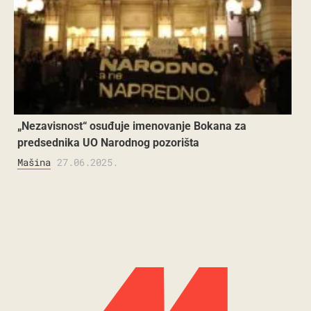
„Nezavisnost“ osuđuje imenovanje Bokana za
predsednika UO Narodnog pozorišta
Mašina
27.06.2025.