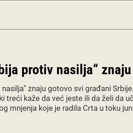
ija protiv nasilja“ znaju
 nasilja” znaju gotovo svi građani Srbij
i treći kaže da već jeste ili da želi da 
nog mnjenja koje je radila Crta u toku jun