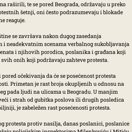
ma raširili, te se pored Beograda, održavaju u preko
otestnih šetnji, oni često podrazumevaju i blokade
ne reaguje.
tine se završava nakon dugog zasedanja
m i neadekvatnim scenama verbalnog sukobljavanja
udenata i njihovih porodica, poslanika i građana koji
 svih onih koji podržavaju zahteve protesta.
, i pored očekivanja da će se posećenost protesta
osti. Primetan je rast broja okupljenih u odnosu na
ećeg pada ljudi na ulicama u Beogradu. U manjim
veći i strah od gubitka poslova ili drugih posledica
jniji, je zabeležen rast posećenosti protesta.
g protesta protiv nasilja, danas poslanici, poslanice
žaju policijskim inspektorima
Milenkoviću i Mitiću