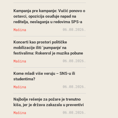
Kampanja pre kampanje: Vučić ponovo o
ostavci, opozicija osuđuje napad na
reditelja, neslaganja u redovima SPS-a
06.08.2026.
Mašina
Koncerti kao prostori političke
mobilizacije iliti ‘pumpanje’ na
festivalima: Rokenrol je muzika pobune
06.08.2026.
Mašina
Kome mladi više veruju – SNS-u ili
studentima?
06.08.2026.
Mašina
Najbolje rešenje za požare je trenutno
kiša, jer je država zakazala u preventivi
06.08.2026.
Mašina