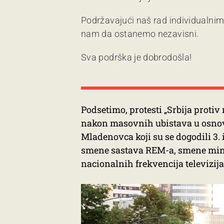
Podržavajući naš rad individualni
nam da ostanemo nezavisni.
Sva podrška je dobrodošla!
Podsetimo, protesti „Srbija protiv
nakon masovnih ubistava u osnovno
Mladenovca koji su se dogodili 3. i
smene sastava REM-a, smene minis
nacionalnih frekvencija televizij