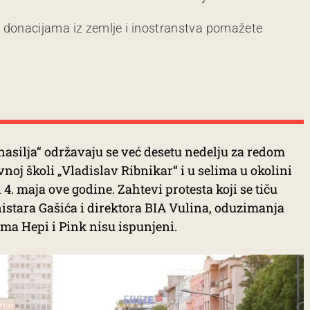
m donacijama iz zemlje i inostranstva pomažete
 nasilja“ održavaju se već desetu nedelju za redom
j školi „Vladislav Ribnikar“ i u selima u okolini
 4. maja ove godine. Zahtevi protesta koji se tiču
tara Gašića i direktora BIA Vulina, oduzimanja
ama Hepi i Pink nisu ispunjeni.