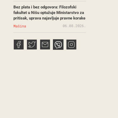
Bez plata i bez odgovora: Filozofski
fakultet u Nišu optužuje Ministarstvo za
pritisak, uprava najavljuje pravne korake
06.08.2026.
Mašina