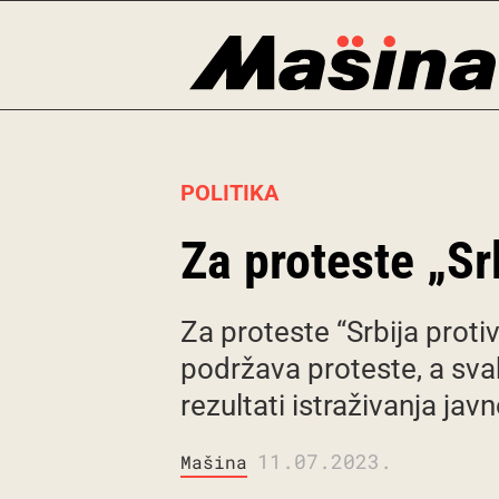
Skip
to
content
POLITIKA
Za proteste „Srb
Za proteste “Srbija protiv
podržava proteste, a svak
rezultati istraživanja jav
11.07.2023.
Mašina