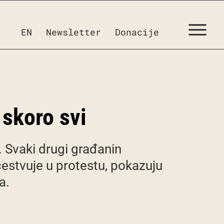
EN
Newsletter
Donacije
 skoro svi
e. Svaki drugi građanin
učestvuje u protestu, pokazuju
a.