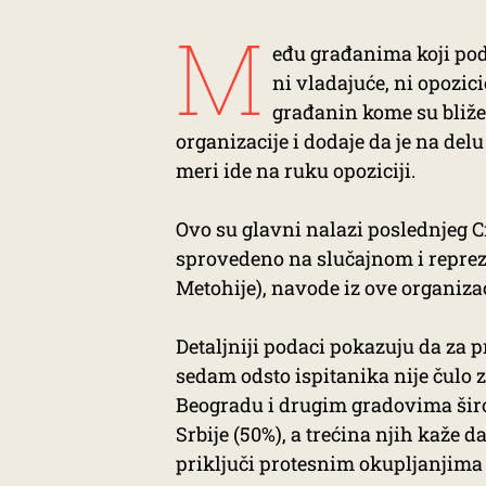
M
eđu građanima koji podr
ni vladajuće, ni opozici
građanin kome su bliže 
organizacije i dodaje da je na del
meri ide na ruku opoziciji.
Ovo su glavni nalazi poslednjeg Cr
sprovedeno na slučajnom i reprez
Metohije), navode iz ove organizac
Detaljniji podaci pokazuju da za p
sedam odsto ispitanika nije čulo z
Beogradu i drugim gradovima šir
Srbije (50%), a trećina njih kaže da
priključi protesnim okupljanjima 