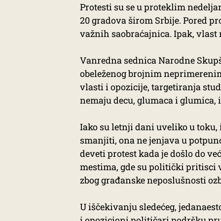
Protesti su se u proteklim nedelja
20 gradova širom Srbije. Pored pr
važnih saobraćajnica. Ipak, vlast 
Vanredna sednica Narodne Skupš
obeleženog brojnim neprimereni
vlasti i opozicije, targetiranja st
nemaju decu, glumaca i glumica, i
Iako su letnji dani uveliko u toku
smanjiti, ona ne jenjava u potpun
deveti protest kada je došlo do v
mestima, gde su politički pritisci 
zbog građanske neposlušnosti ozbil
U iščekivanju sledećeg, jedanaesto
i opozicioni političari
podršku pru