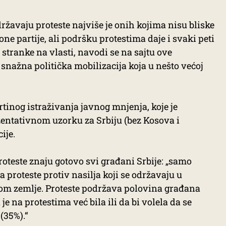
žavaju proteste najviše je onih kojima nisu bliske
one partije, ali podršku protestima daje i svaki peti
stranke na vlasti, navodi se na sajtu ove
u snažna politička mobilizacija koja u nešto većoj
tinog istraživanja javnog mnjenja, koje je
entativnom uzorku za Srbiju (bez Kosova i
ije.
roteste znaju gotovo svi građani Srbije: „samo
a proteste protiv nasilja koji se održavaju u
om zemlje. Proteste podržava polovina građana
 je na protestima već bila ili da bi volela da se
(35%).“