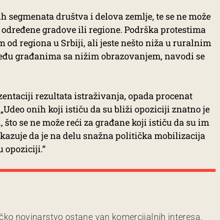
ih segmenata društva i delova zemlje, te se ne može
o određene gradove ili regione. Podrška protestima
 od regiona u Srbiji, ali jeste nešto niža u ruralnim
među građanima sa nižim obrazovanjem, navodi se
zentaciji rezultata istraživanja, opada procenat
Udeo onih koji ističu da su bliži opoziciji znatno je
 što se ne može reći za građane koji ističu da su im
ukazuje da je na delu snažna politička mobilizacija
 opoziciji.“
čko novinarstvo ostane van komercijalnih interesa.