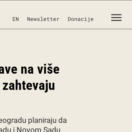
EN
Newsletter
Donacije
ave na više
i zahtevaju
eogradu planiraju da
gradu i Novom Sadu