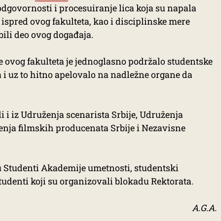
dgovornosti i procesuiranje lica koja su napala
“ ispred ovog fakulteta, kao i disciplinske mere
bili deo ovog događaja.
ovog fakulteta je jednoglasno podržalo studentske
a i uz to hitno apelovalo na nadležne organe da
i i iz Udruženja scenarista Srbije, Udruženja
nja filmskih producenata Srbije i Nezavisne
u Studenti Akademije umetnosti, studentski
tudenti koji su organizovali blokadu Rektorata.
A.G.A.