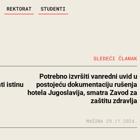
REKTORAT
STUDENTI
SLEDEĆI ČLANAK
Potrebno izvršiti vanredni uvid u
i istinu
postojeću dokumentaciju rušenja
hotela Jugoslavija, smatra Zavod za
zaštitu zdravlja
MAŠINA
29.11.2024.