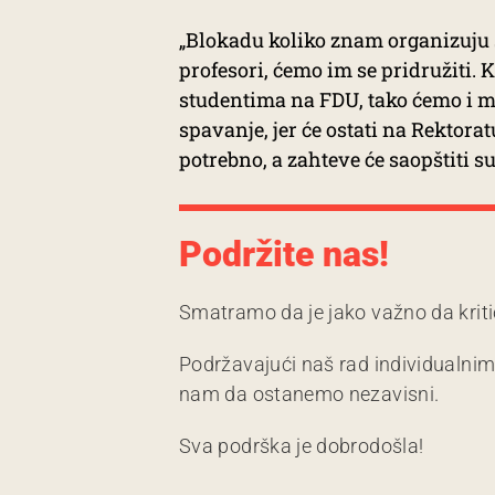
„Blokadu koliko znam organizuju st
profesori, ćemo im se pridružiti. 
studentima na FDU, tako ćemo i 
spavanje, jer će ostati na Rektora
potrebno, a zahteve će saopštiti sut
Podržite nas!
Smatramo da je jako važno da kriti
Podržavajući naš rad individualni
nam da ostanemo nezavisni.
Sva podrška je dobrodošla!