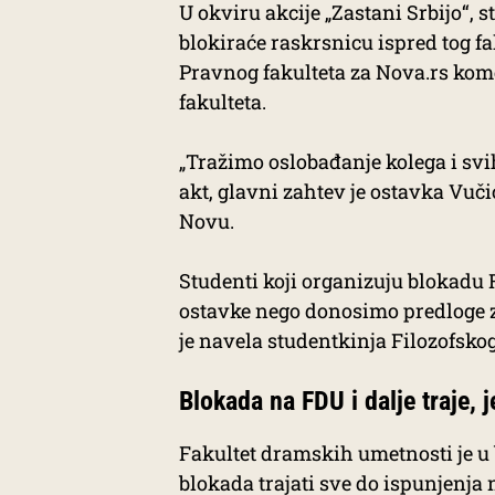
U okviru akcije „Zastani Srbijo“, 
blokiraće raskrsnicu ispred tog fa
Pravnog fakulteta za Nova.rs kome
fakulteta.
„Tražimo oslobađanje kolega i svi
akt, glavni zahtev je ostavka Vuči
Novu.
Studenti koji organizuju blokadu 
ostavke nego donosimo predloge z
je navela studentkinja Filozofsko
Blokada na FDU i dalje traje,
Fakultet dramskih umetnosti je u b
blokada trajati sve do ispunjenja