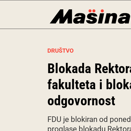
Skip
to
content
DRUŠTVO
Blokada Rektor
fakulteta i blo
odgovornost
FDU je blokiran od poned
proglase blokadu Rektora