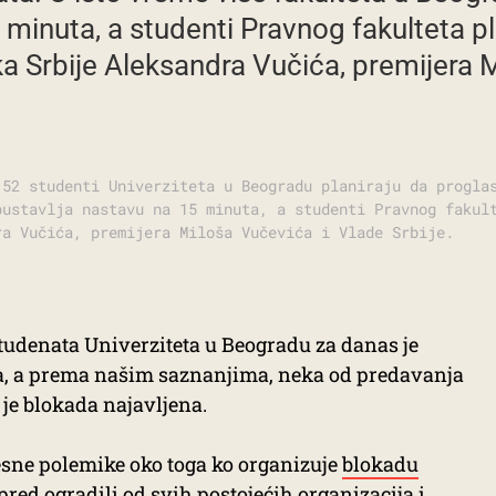
minuta, a studenti Pravnog fakulteta pl
a Srbije Aleksandra Vučića, premijera 
.52 studenti Univerziteta u Beogradu planiraju da progla
bustavlja nastavu na 15 minuta, a studenti Pravnog fakul
ra Vučića, premijera Miloša Vučevića i Vlade Srbije.
denata Univerziteta u Beogradu za danas je
a, a prema našim saznanjima, neka od predavanja
je blokada najavljena.
esne polemike oko toga ko organizuje
blokadu
apred ogradili od svih postojećih organizacija i