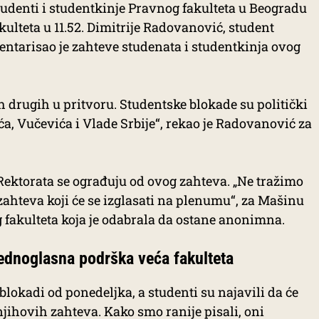
studenti i studentkinje Pravnog fakulteta u Beogradu
kulteta u 11.52. Dimitrije Radovanović, student
ntarisao je zahteve studenata i studentkinja ovog
h drugih u pritvoru. Studentske blokade su politički
ća, Vučevića i Vlade Srbije“, rekao je Radovanović za
Rektorata se ograđuju od ovog zahteva. „Ne tražimo
ahteva koji će se izglasati na plenumu“, za Mašinu
g fakulteta koja je odabrala da ostane anonimna.
 jednoglasna podrška veća fakulteta
lokadi od ponedeljka, a studenti su najavili da će
 njihovih
zahteva
. Kako smo ranije pisali, oni