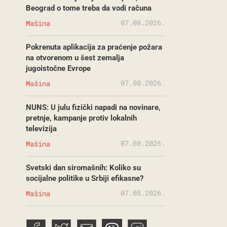
Beograd o tome treba da vodi računa
07.08.2026.
Mašina
Pokrenuta aplikacija za praćenje požara
na otvorenom u šest zemalja
jugoistočne Evrope
07.08.2026.
Mašina
NUNS: U julu fizički napadi na novinare,
pretnje, kampanje protiv lokalnih
televizija
07.08.2026.
Mašina
Svetski dan siromašnih: Koliko su
socijalne politike u Srbiji efikasne?
07.08.2026.
Mašina