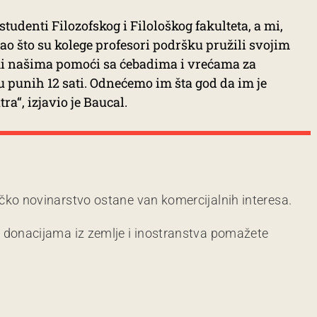
udenti Filozofskog i Filološkog fakulteta, a mi,
Kao što su kolege profesori podršku pružili svojim
mi našima pomoći sa ćebadima i vrećama za
tu punih 12 sati. Odnećemo im šta god da im je
ra“, izjavio je Baucal.
čko novinarstvo ostane van komercijalnih interesa.
m donacijama iz zemlje i inostranstva pomažete