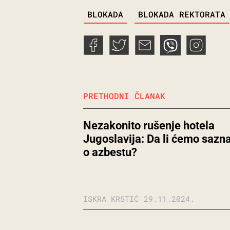
TAGS
BLOKADA
BLOKADA REKTORATA
PRETHODNI ČLANAK
Nezakonito rušenje hotela
Jugoslavija: Da li ćemo saznat
o azbestu?
ISKRA KRSTIĆ
29.11.2024.