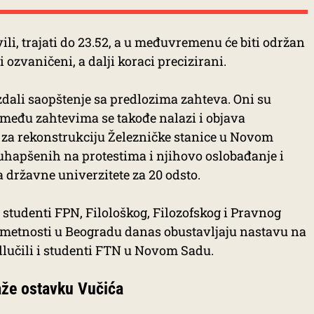
ili, trajati do 23.52, a u međuvremenu će biti održan
 ozvaničeni, a dalji koraci precizirani.
zdali saopštenje sa predlozima zahteva. Oni su
 među zahtevima se takođe nalazi i objava
za rekonstrukciju Železničke stanice u Novom
uhapšenih na protestima i njihovo oslobađanje i
 državne univerzitete za 20 odsto.
 studenti FPN, Filološkog, Filozofskog i Pravnog
umetnosti u Beogradu danas obustavljaju nastavu na
odlučili i studenti FTN u Novom Sadu.
aže ostavku Vučića