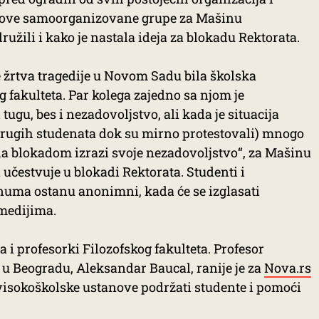
 iz ove samoorganizovane grupe za Mašinu
ružili i kako je nastala ideja za blokadu Rektorata.
je žrtva tragedije u Novom Sadu bila školska
 fakulteta. Par kolega zajedno sa njom je
tugu, bes i nezadovoljstvo, ali kada je situacija
 drugih studenata dok su mirno protestovali) mnogo
o da blokadom izrazi svoje nezadovoljstvo“, za Mašinu
učestvuje u blokadi Rektorata. Studenti i
enuma ostanu anonimni, kada će se izglasati
medijima.
a i profesorki Filozofskog fakulteta. Profesor
a u Beogradu, Aleksandar Baucal, ranije je za
Nova.rs
visokoškolske ustanove podržati studente i pomoći