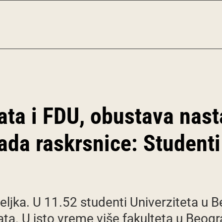
ata i FDU, obustava nast
kada raskrsnice: Student
eljka. U 11.52 studenti Univerziteta u B
ta. U isto vreme više fakulteta u Beo