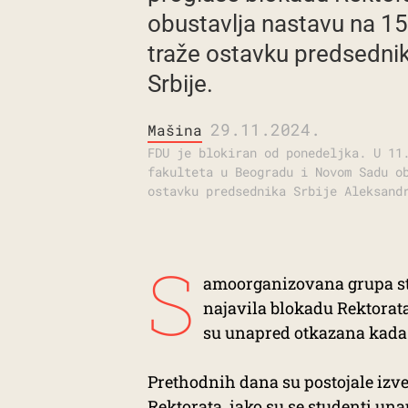
obustavlja nastavu na 15 
traže ostavku predsednik
Srbije.
29.11.2024.
Mašina
FDU je blokiran od ponedeljka. U 11
fakulteta u Beogradu i Novom Sadu o
ostavku predsednika Srbije Aleksand
S
amoorganizovana grupa stu
najavila blokadu Rektorat
su unapred otkazana kada 
Prethodnih dana su postojale izv
Rektorata
, iako su se studenti un