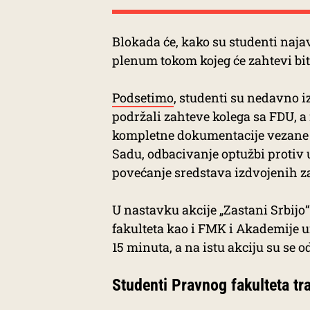
Blokada će, kako su studenti najav
plenum tokom kojeg će zahtevi biti
Podsetimo
, studenti su nedavno i
podržali zahteve kolega sa FDU, a
kompletne dokumentacije vezane 
Sadu, odbacivanje optužbi protiv 
povećanje sredstava izdvojenih za
U nastavku akcije „Zastani Srbijo“
fakulteta kao i FMK i Akademije 
15 minuta, a na istu akciju su se 
Studenti Pravnog fakulteta tr