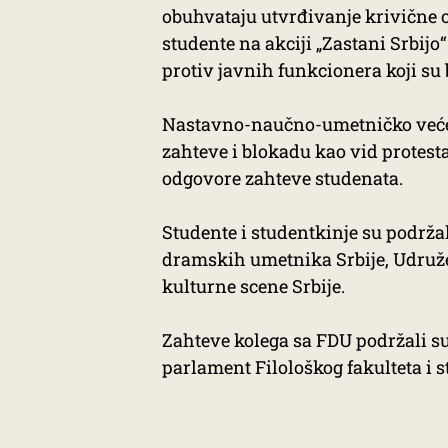
obuhvataju utvrđivanje krivične o
studente na akciji „Zastani Srbijo
protiv javnih funkcionera koji su 
Nastavno-naučno-umetničko veće 
zahteve i blokadu kao vid protest
odgovore zahteve studenata.
Studente i studentkinje su podržal
dramskih umetnika Srbije, Udruže
kulturne scene Srbije.
Zahteve kolega sa FDU podržali s
parlament Filološkog fakulteta i s