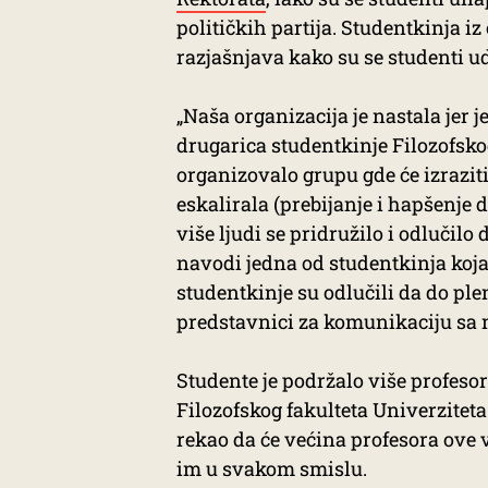
političkih partija. Studentkinja
razjašnjava kako su se studenti ud
„Naša organizacija je nastala jer 
drugarica studentkinje Filozofskog
organizovalo grupu gde će izraziti 
eskalirala (prebijanje i hapšenje
više ljudi se pridružilo i odlučil
navodi jedna od studentkinja koja 
studentkinje su odlučili da do pl
predstavnici za komunikaciju sa 
Studente je podržalo više profesor
Filozofskog fakulteta Univerzitet
rekao da će većina profesora ove 
im u svakom smislu.