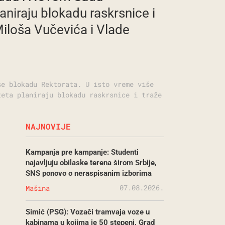
aniraju blokadu raskrsnice i
Miloša Vučevića i Vlade
se blokadu Rektorata. U isto vreme više
teta planiraju blokadu raskrsnice i traže
NAJNOVIJE
Kampanja pre kampanje: Studenti
najavljuju obilaske terena širom Srbije,
SNS ponovo o neraspisanim izborima
07.08.2026.
Mašina
Simić (PSG): Vozači tramvaja voze u
kabinama u kojima je 50 stepeni, Grad