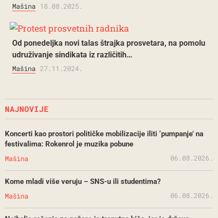
Mašina
18.08.2025.
Od ponedeljka novi talas štrajka prosvetara, na pomolu
udruživanje sindikata iz različitih…
Mašina
27.11.2024.
NAJNOVIJE
Koncerti kao prostori političke mobilizacije iliti ‘pumpanje’ na
festivalima: Rokenrol je muzika pobune
06.08.2026.
Mašina
Kome mladi više veruju – SNS-u ili studentima?
06.08.2026.
Mašina