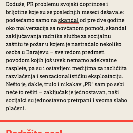
Doduše, PR problemu svojski doprinose i
brljotine koje su se poslednjih meseci dešavale:
podsećamo samo na
skandal
od pre dve godine
oko malverzacija sa novčanom pomoći, skandal
zaključavanja radnika službe za socijalnu
zaštitu te požar u kojem je nastradalo nekoliko
osoba u Barajevu – sve redom predmeti
povodom kojih još uvek nemamo adekvatne
rasplete, pa su i ostavljeni medijima za različiita
razvlačenja i senzacionalističku eksploataciju.
Nešto je, dakle, trulo i nikakav „PR“ sam po sebi
neće to rešiti – zaključak je jednostavan, naši
socijalci su jednostavno pretrpani i veoma slabo
plaćeni.