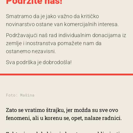
Podržite nas!
Smatramo da je jako važno da kritičko
novinarstvo ostane van komercijalnih interesa.
Podržavajući naš rad individualnim donacijama iz
zemlje i inostranstva pomažete nam da
ostanemo nezavisni.
Sva podrška je dobrodošla!
Foto: Mašina
Zato se vratimo štrajku, jer možda su sve ovo
fenomeni, ali u korenu se, opet, nalaze radnici.