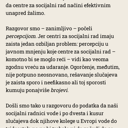
da centre za socijalni rad načini efektivnim
unapred žalimo.
Razgovor smo – zanimljivo – počeli
percepcijom
. Jer centri za socijalni rad imaju
zaista jedan ozbiljan problem: percepciju u
javnom mnjenju koje centre za socijalni rad –
komotno bi se moglo reći – vidi kao veoma
zgodnu vreću za udaranje. Ogorčenje, međutim,
nije potpuno neosnovano, rešavanje slučajeva
je zaista sporo i neefikasno ali toj sporosti
kumuju ponajviše
brojevi
.
Došli smo tako u razgovoru do podatka da naši
socijalni radnici vode i po dvesta i kusur
slučajeva dok njihove kolege u Evropi vode do