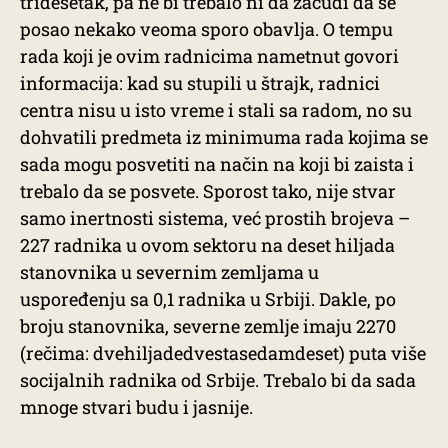
tridesetak, pa ne bi trebalo ni da začudi da se
posao nekako veoma sporo obavlja. O tempu
rada koji je ovim radnicima nametnut govori
informacija: kad su stupili u štrajk, radnici
centra nisu u isto vreme i stali sa radom, no su
dohvatili predmeta iz minimuma rada kojima se
sada mogu posvetiti na način na koji bi zaista i
trebalo da se posvete. Sporost tako, nije stvar
samo inertnosti sistema, već prostih brojeva –
227 radnika u ovom sektoru na deset hiljada
stanovnika u severnim zemljama u
uspoređenju sa 0,1 radnika u Srbiji. Dakle, po
broju stanovnika, severne zemlje imaju 2270
(rečima: dvehiljadedvestasedamdeset) puta više
socijalnih radnika od Srbije. Trebalo bi da sada
mnoge stvari budu i jasnije.