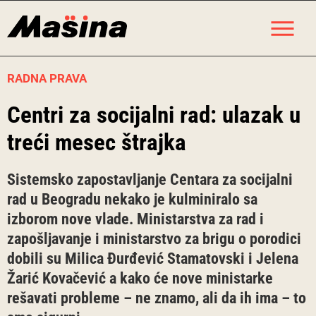
Skip
M
to
content
RADNA PRAVA
Centri za socijalni rad: ulazak u
treći mesec štrajka
Sistemsko zapostavljanje Centara za socijalni
rad u Beogradu nekako je kulminiralo sa
izborom nove vlade. Ministarstva za rad i
zapošljavanje i ministarstvo za brigu o porodici
dobili su Milica Đurđević Stamatovski i Jelena
Žarić Kovačević a kako će nove ministarke
rešavati probleme – ne znamo, ali da ih ima – to