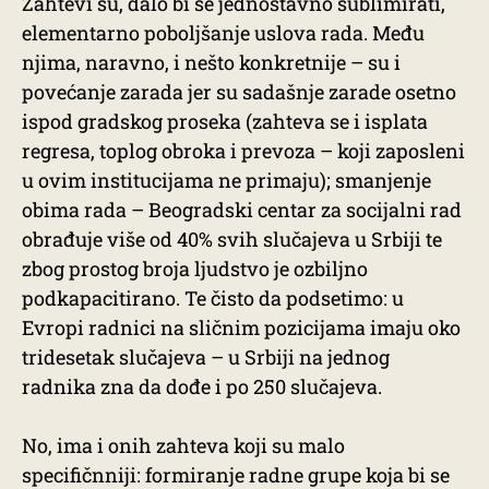
Zahtevi su, dalo bi se jednostavno sublimirati,
elementarno poboljšanje uslova rada. Među
njima, naravno, i nešto konkretnije – su i
povećanje zarada jer su sadašnje zarade osetno
ispod gradskog proseka (zahteva se i isplata
regresa, toplog obroka i prevoza – koji zaposleni
u ovim institucijama ne primaju); smanjenje
obima rada – Beogradski centar za socijalni rad
obrađuje više od 40% svih slučajeva u Srbiji te
zbog prostog broja ljudstvo je ozbiljno
podkapacitirano. Te čisto da podsetimo: u
Evropi radnici na sličnim pozicijama imaju oko
tridesetak slučajeva – u Srbiji na jednog
radnika zna da dođe i po 250 slučajeva.
No, ima i onih zahteva koji su malo
specifičnniji: formiranje radne grupe koja bi se