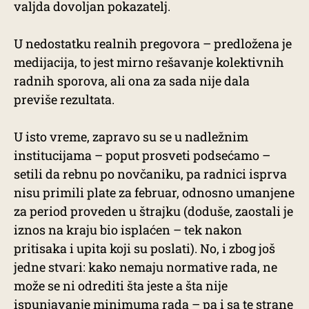
valjda dovoljan pokazatelj.
U nedostatku realnih pregovora – predložena je
medijacija, to jest mirno rešavanje kolektivnih
radnih sporova, ali ona za sada nije dala
previše rezultata.
U isto vreme, zapravo su se u nadležnim
institucijama – poput prosveti podsećamo –
setili da rebnu po novčaniku, pa radnici isprva
nisu primili plate za februar, odnosno umanjene
za period proveden u štrajku (doduše, zaostali je
iznos na kraju bio isplaćen – tek nakon
pritisaka i upita koji su poslati). No, i zbog još
jedne stvari: kako nemaju normative rada, ne
može se ni odrediti šta jeste a šta nije
ispunjavanje minimuma rada – pa i sa te strane