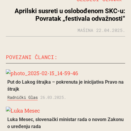
Aprilski susreti u oslobođenom SKC-u:
Povratak „festivala odvažnosti“
MAŠINA
22.04.2025.
POVEZANI ČLANCI:
Put do Lakog štrajka – pokrenuta je inicijativa Pravo na
štrajk
Radnički Glas
26.03.2025.
Luka Mesec, slovenački ministar rada o novom Zakonu
o uređenju rada