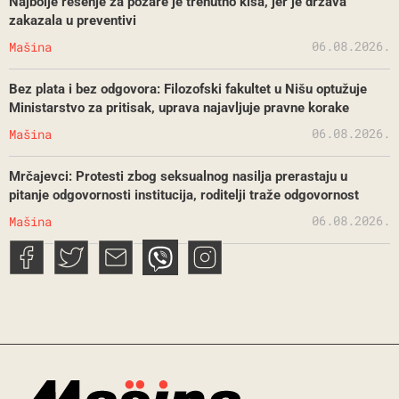
Najbolje rešenje za požare je trenutno kiša, jer je država
zakazala u preventivi
06.08.2026.
Mašina
Bez plata i bez odgovora: Filozofski fakultet u Nišu optužuje
Ministarstvo za pritisak, uprava najavljuje pravne korake
06.08.2026.
Mašina
Mrčajevci: Protesti zbog seksualnog nasilja prerastaju u
pitanje odgovornosti institucija, roditelji traže odgovornost
06.08.2026.
Mašina