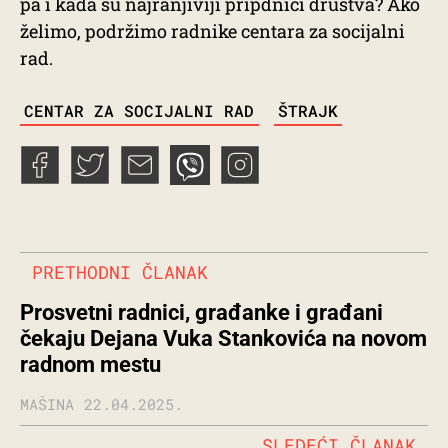
pa i kada su najranjiviji pripdnici društva? Ako
želimo, podržimo radnike centara za socijalni
rad.
TAGS
CENTAR ZA SOCIJALNI RAD
ŠTRAJK
PRETHODNI ČLANAK
Prosvetni radnici, građanke i građani
čekaju Dejana Vuka Stankovića na novom
radnom mestu
MAŠINA
22.04.2025.
SLEDEĆI ČLANAK