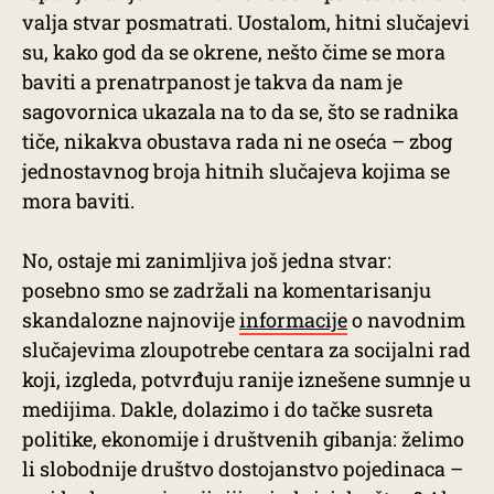
valja stvar posmatrati. Uostalom, hitni slučajevi
su, kako god da se okrene, nešto čime se mora
baviti a prenatrpanost je takva da nam je
sagovornica ukazala na to da se, što se radnika
tiče, nikakva obustava rada ni ne oseća – zbog
jednostavnog broja hitnih slučajeva kojima se
mora baviti.
No, ostaje mi zanimljiva još jedna stvar:
posebno smo se zadržali na komentarisanju
skandalozne najnovije
informacije
o navodnim
slučajevima zloupotrebe centara za socijalni rad
koji, izgleda, potvrđuju ranije iznešene sumnje u
medijima. Dakle, dolazimo i do tačke susreta
politike, ekonomije i društvenih gibanja: želimo
li slobodnije društvo dostojanstvo pojedinaca –