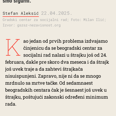
smo sigurni.
22.04.2025.
Stefan Aleksić
Gradski centar za socijalni rad; Foto: Milan Ilić;
Izvor: gszsz-nezavisnost.org
K
ao jedan od prvih problema izdvajamo
činjenicu da se beogradski centar za
socijalni rad nalazi u štrajku još od 24.
februara, dakle pre skoro dva meseca i da štrajk
još uvek traje a da zahtevi štrajkača
nisuispunjeni. Zapravo, nije ni da se mnogo
mrdnulo sa mrtve tačke. Od sedamnaest
beogradskih centara čak je šesnaest još uvek u
štrajku, poštujući zakonski određeni minimum
rada.