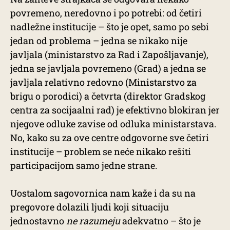
povremeno, neredovno i po potrebi: od četiri
nadležne institucije – što je opet, samo po sebi
jedan od problema – jedna se nikako nije
javljala (ministarstvo za Rad i Zapošljavanje),
jedna se javljala povremeno (Grad) a jedna se
javljala relativno redovno (Ministarstvo za
brigu o porodici) a četvrta (direktor Gradskog
centra za socijaalni rad) je efektivno blokiran jer
njegove odluke zavise od odluka ministarstava.
No, kako su za ove centre odgovorne sve četiri
institucije – problem se neće nikako rešiti
participacijom samo jedne strane.
Uostalom sagovornica nam kaže i da su na
pregovore dolazili ljudi koji situaciju
jednostavno
ne razumeju
adekvatno – što je