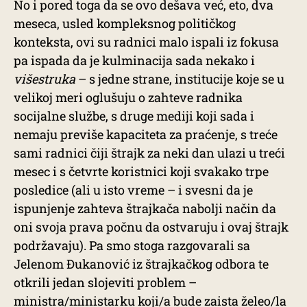
No i pored toga da se ovo dešava već, eto, dva
meseca, usled kompleksnog političkog
konteksta, ovi su radnici malo ispali iz fokusa
pa ispada da je kulminacija sada nekako i
višestruka
– s jedne strane, institucije koje se u
velikoj meri oglušuju o zahteve radnika
socijalne službe, s druge mediji koji sada i
nemaju previše kapaciteta za praćenje, s treće
sami radnici čiji štrajk za neki dan ulazi u treći
mesec i s četvrte koristnici koji svakako trpe
posledice (ali u isto vreme – i svesni da je
ispunjenje zahteva štrajkača nabolji način da
oni svoja prava počnu da ostvaruju i ovaj štrajk
podržavaju). Pa smo stoga razgovarali sa
Jelenom Đukanović iz štrajkačkog odbora te
otkrili jedan slojeviti problem –
ministra/ministarku koji/a bude zaista želeo/la