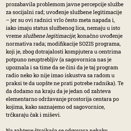
prozabavila problemom javne percepcije službe
za socijalni rad; uvođenje službene legitimacije
– jer su ovi radnici vrlo često meta napada i,
iako imaju status službenog lica, nemaju u isto
vreme
službene legitimacije
; konačno uvođenje
normativa rada; modifikacije SOZIS programa,
koji je, zbog dotrajalosti kompjutera u centrima
potpuno neuptrebljiv (a sagovornica nas je
upoznala i sa time da se čini da je taj program
radio neko ko nije imao iskustva sa radom u
praksi te da uopšte ne prati potrebe radnika). Te
da dodamo na kraju da je jedan od zahteva
elementarno održavanje prostorija centara po
kojima, kako saznajemo od sagovornice,
trčkaraju čak i miševi.
Na zahteve štrajkača se odgovara nekako