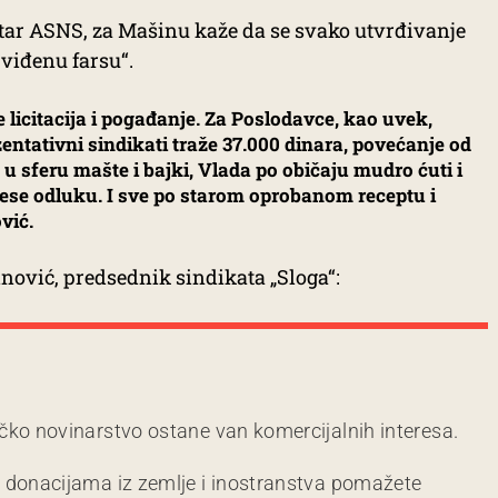
etar ASNS, za Mašinu kaže da se svako utvrđivanje
viđenu farsu“.
licitacija i pogađanje. Za Poslodavce, kao uvek,
ntativni sindikati traže 37.000 dinara, povećanje od
 u sferu mašte i bajki, Vlada po običaju mudro ćuti i
ese odluku. I sve po starom oprobanom receptu i
vić.
inović, predsednik sindikata „Sloga“:
čko novinarstvo ostane van komercijalnih interesa.
m donacijama iz zemlje i inostranstva pomažete