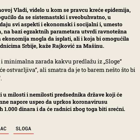
novoj Vladi, videlo u kom se pravcu kreće epidemija,
ogućilo da se sistemastski i sveobuhvatno, u
ju svi aspekti i ekonomski i socijalni i, umesto
ma, na bazi egzaktnih parametara utvrdi ravnotežna
ekonomija mogla da isplati, ali i koja bi omogućila
radnicima Srbije, kaže Rajković za Mašinu.
je i minimalna zarada kakvu predlažu iz „Sloge“
ostvarljiva“, ali smatra da je to barem nešto što bi
.
i u milosti i nemilosti predsednika države koji će
romne napore uspeo da uprkos koronavirusu
1.000 dinara i da će radnici zbog toga biti srećni.
LAC
SLOGA