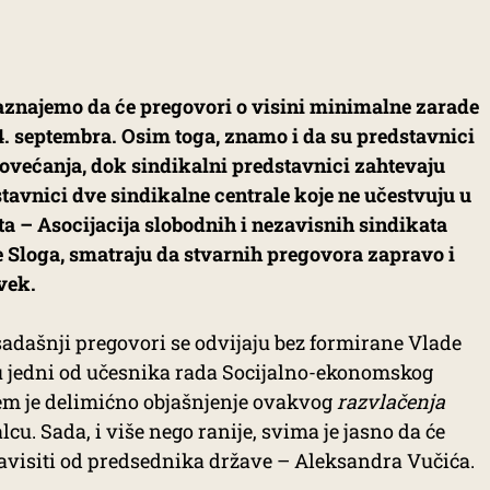
aznajemo da će pregovori o visini minimalne zarade
14. septembra. Osim toga, znamo i da su predstavnici
ovećanja, dok sindikalni predstavnici zahtevaju
tavnici dve sindikalne centrale koje ne učestvuju u
 – Asocijacija slobodnih i nezavisnih sindikata
e Sloga, smatraju da stvarnih pregovora zapravo i
vek.
adašnji pregovori se odvijaju bez formirane Vlade
udu jedni od učesnika rada Socijalno-ekonomskog
lem je delimićno objašnjenje ovakvog
razvlačenja
u. Sada, i više nego ranije, svima je jasno da će
avisiti od predsednika države – Aleksandra Vučića.