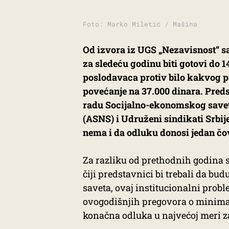
Foto: Marko Miletić / Mašina
Od izvora iz UGS „Nezavisnost“ s
za sledeću godinu biti gotovi do 
poslodavaca protiv bilo kakvog p
povećanje na 37.000 dinara. Preds
radu Socijalno-ekonomskog saveta
(ASNS) i Udruženi sindikati Srbij
nema i da odluku donosi jedan čo
Za razliku od prethodnih godina s
čiji predstavnici bi trebali da b
saveta, ovaj institucionalni prob
ovogodišnjih pregovora o minimalc
konačna odluka u najvećoj meri z