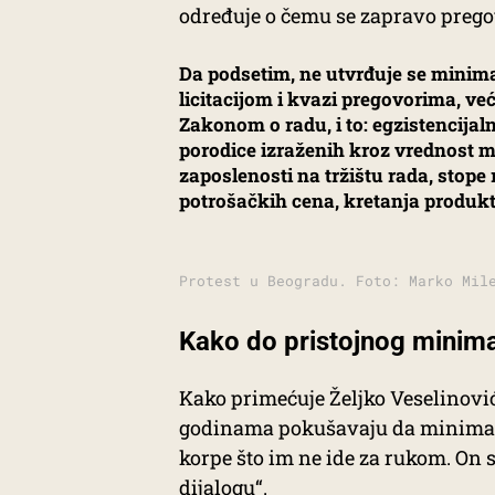
određuje o čemu se zapravo prego
Da podsetim, ne utvrđuje se minima
licitacijom i kvazi pregovorima, v
Zakonom o radu, i to: egzistencijal
porodice izraženih kroz vrednost m
zaposlenosti na tržištu rada, stope
potrošačkih cena, kretanja produkti
Protest u Beogradu. Foto: Marko Mil
Kako do pristojnog minim
Kako primećuje Željko Veselinović
godinama pokušavaju da minimal
korpe što im ne ide za rukom. On s
dijalogu“.