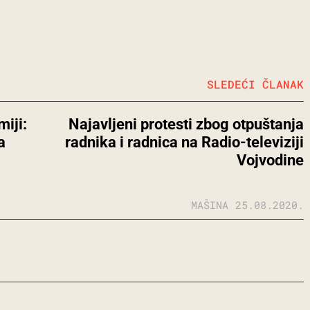
SLEDEĆI ČLANAK
iji:
Najavljeni protesti zbog otpuštanja
a
radnika i radnica na Radio-televiziji
Vojvodine
MAŠINA
25.08.2020.