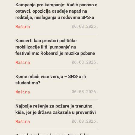
Kampanja pre kampanje: Vučić ponovo o
ostavci, opozicija osuđuje napad na
reditelja, neslaganja u redovima SPS-a
06.08.2026.
Mašina
Koncerti kao prostori političke
mobilizacije iliti ‘pumpanje’ na
festivalima: Rokenrol je muzika pobune
06.08.2026.
Mašina
Kome mladi više veruju – SNS-u ili
studentima?
06.08.2026.
Mašina
Najbolje rešenje za požare je trenutno
kiša, jer je država zakazala u preventivi
06.08.2026.
Mašina