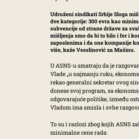
Udruženi sindikati Srbije Sloga mi
dve kategorije: 300 evra kao minima
subvencije od strane države za sva
mišljenja smo da bi to bilo i fer i
zaposlenima i da one kompanije koj
više, kaže Veselinović za Mašinu.
U ASNS-u smatraju da je razgovar
Vlade „u najmanju ruku, ekonomsk
rekao generalni sekretar ovog sin
donese svoj program, sa ekonoms
odgovarajuće politike, između osta
Vladom ima smisla i svhe razgova
To su i razlozi zbog kojih ASNS 
minimalne cene rada: