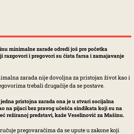
sinu minimalne zarade odredi još pre početka
lji razgovori i pregovori su čista farsa i zamajavanje
malna zarada nije dovoljna za pristojan život kao i
regovorima trebali drugačije da se postave.
dna pristojna zarada ona je u stvari socijalna
kao na pijaci bez pravog učešća sindikata koji su na
već režiranoj predstavi, kaže Veselinović za Mašinu.
ručuje pregovaračima da se upute u zakone koji