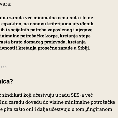
vara:
lna zarada već minimalna cena rada i to ne
eć egzaktno, na osnovu kriterijuma utvrđenih
nih i socijalnih potreba zaposlenog i njegove
inimalne potrošačke korpe, kretanja stope
 rasta bruto domaćeg proizvoda, kretanja
vnosti i kretanja prosečne zarade u Srbiji.
etić
alca?
 sindikati koji učestvuju u radu SES-a već
nu zaradu dovedu do visine minimalne potrošačke
e pita zašto oni i dalje učestvuju u tom „fingiranom