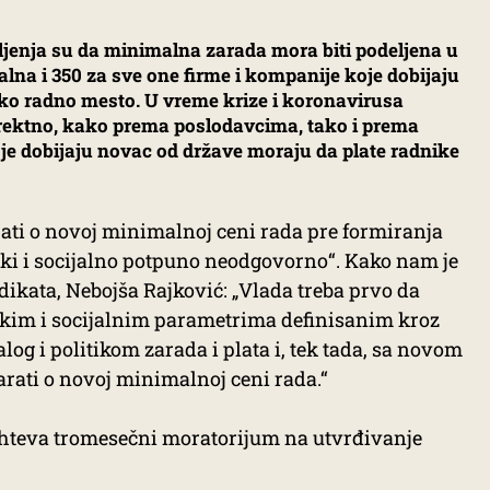
šljenja su da minimalna zarada mora biti podeljena u
lna i 350 za sve one firme i kompanije koje dobijaju
ko radno mesto. U vreme krize i koronavirusa
 korektno, kako prema poslodavcima, tako i prema
e dobijaju novac od države moraju da plate radnike
ati o novoj minimalnoj ceni rada pre formiranja
i i socijalno potpuno neodgovorno“. Kako nam je
dikata, Nebojša Rajković: „Vlada treba prvo da
kim i socijalnim parametrima definisanim kroz
log i politikom zarada i plata i, tek tada, sa novom
rati o novoj minimalnoj ceni rada.“
zahteva tromesečni moratorijum na utvrđivanje