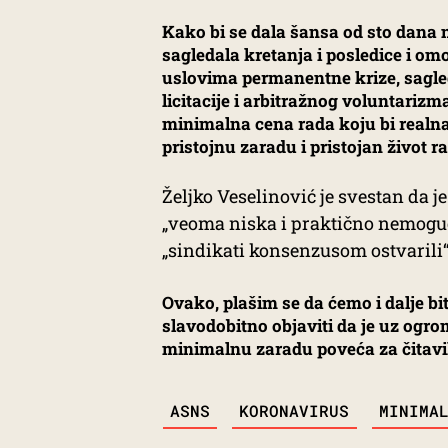
Kako bi se dala šansa od sto dana 
sagledala kretanja i posledice i om
uslovima permanentne krize, sagleda
licitacije i arbitražnog voluntariz
minimalna cena rada koju bi realna 
pristojnu zaradu i pristojan život 
Željko Veselinović je svestan da 
„veoma niska i praktično nemoguće 
„sindikati konsenzusom ostvarili“
Ovako, plašim se da ćemo i dalje bit
slavodobitno objaviti da je uz og
minimalnu zaradu poveća za čitavih 
TAGS
ASNS
KORONAVIRUS
MINIMA