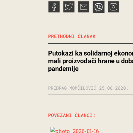
PRETHODNI ČLANAK
Putokazi ka solidarnoj ekonom
mali proizvođači hrane u dob
pandemije
PREDRAG MOMČILOVIĆ
25.08.2020.
POVEZANI ČLANCI: