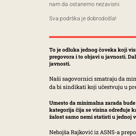
nam da ostanemo nezavisni.
Sva podrška je dobrodošla!
To je odluka jednog čoveka koji vi
pregovora i to objavi u javnosti. Da
javnosti.
Naši sagovornici smatraju da mini
da bi sindikati koji učestvuju u p
Umesto da minimalna zarada bude je
kategorija čija se visina određuje 
žalost samo nemi statisti u jednoj 
Nebojša Rajković iz ASNS-a prepo