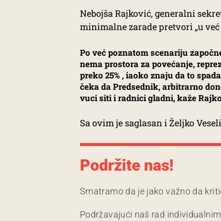
Nebojša Rajković, generalni sekr
minimalne zarade pretvori „u već 
Po već poznatom scenariju započne 
nema prostora za povećanje, repreze
preko 25% , iaoko znaju da to spada
čeka da Predsednik, arbitrarno don
vuci siti i radnici gladni, kaže Rajko
Sa ovim je saglasan i Željko Vesel
Podržite nas!
Smatramo da je jako važno da kriti
Podržavajući naš rad individualni