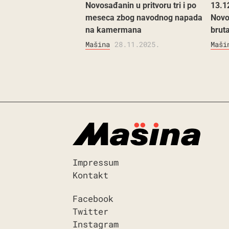
Novosađanin u pritvoru tri i po
13.1
meseca zbog navodnog napada
Novo
na kamermana
brut
Mašina
28.11.2025.
Maši
Impressum
Kontakt
Facebook
Twitter
Instagram