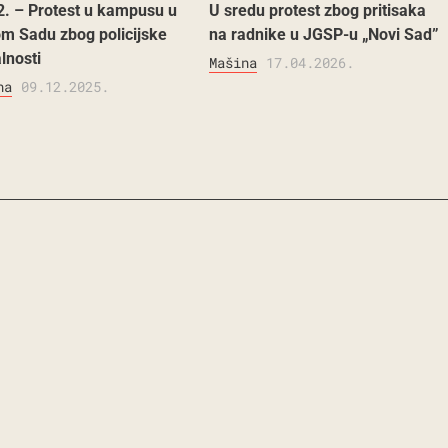
2. – Protest u kampusu u
U sredu protest zbog pritisaka
m Sadu zbog policijske
na radnike u JGSP-u „Novi Sad”
alnosti
Mašina
17.04.2026.
na
09.12.2025.