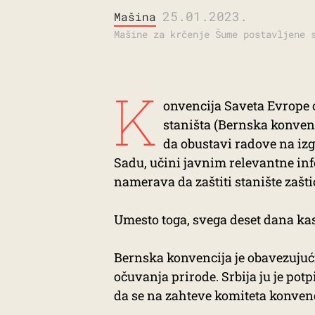
25.01.2023.
Mašina
Mašine za krčenje Šume postavljene 
K
onvencija Saveta Evrope o
staništa (Bernska konvenc
da obustavi radove na i
Sadu, učini javnim relevantne in
namerava da zaštiti stanište zašti
Umesto toga, svega deset dana kas
Bernska konvencija je obavezujuć
očuvanja prirode. Srbija ju je pot
da se na zahteve komiteta konvencij