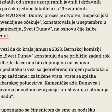
, izdatih od strane uzurpiranih javnih i državnih
a pa čak i jednog fakulteta sa 13 zvaničnih
e NVO Svet i Dunav, proces je otvoren, inspekcijski
vencije se očekuje“, konstatovala je u septembru u
ganizacije „Svet i Dunav“, na osnovu čije žalbe
nut.
bavezi da do kraja januara 2023. Bernskoj komisiji
 „Svet i Dunav“ konstatuju da se približio zadati rok
lbe, te da će ona biti dopunjena na osnovu
 podataka u vezi sa georeferenciranjem podataka o
go zaštićene i zaštićene vrsta, vrste sa spiska
ibarskog poluostrva, Kameničke ade, Dunavca i
šavanja povodom uzurpacije, uništavanja i otimanja
 Sadu“.
a upoznamo sa činjenicom da smo uz podršku