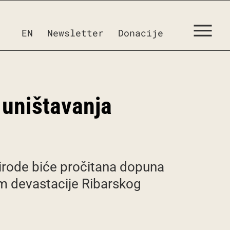
EN
Newsletter
Donacije
 uništavanja
rirode biće pročitana dopuna
m devastacije Ribarskog