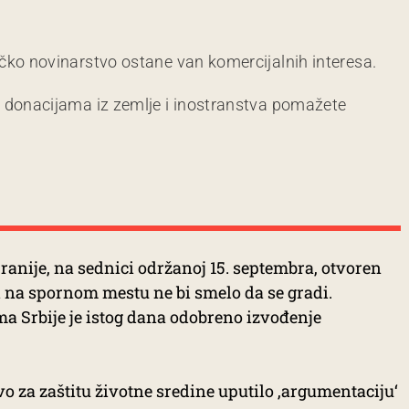
čko novinarstvo ostane van komercijalnih interesa.
m donacijama iz zemlje i inostranstva pomažete
 ranije, na sednici održanoj 15. septembra, otvoren
i na spornom mestu ne bi smelo da se gradi.
a Srbije je istog dana odobreno izvođenje
vo za zaštitu životne sredine uputilo ‚argumentaciju‘