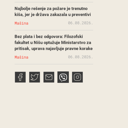
Najbolje rešenje za požare je trenutno
kiša, jer je država zakazala u preventivi
06.08.2026.
Mašina
Bez plata i bez odgovora: Filozofski
fakultet u Nišu optužuje Ministarstvo za
pritisak, uprava najavljuje pravne korake
06.08.2026.
Mašina