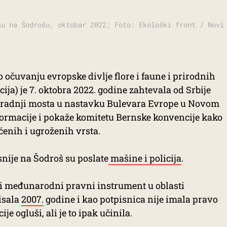
su na Šodrošu, oktobar 2022; Foto: Ekološki front / Novi
 očuvanju evropske divlje flore i faune i prirodnih
ija) je 7. oktobra 2022. godine zahtevala od Srbije
zgradnji mosta u nastavku Bulevara Evrope u Novom
formacije i pokaže komitetu Bernske konvencije kako
ćenih i ugroženih vrsta.
nije na Šodroš su poslate
mašine i policija
.
i međunarodni pravni instrument u oblasti
pisala
2007.
godine i kao potpisnica nije imala pravo
e ogluši, ali je to ipak učinila.