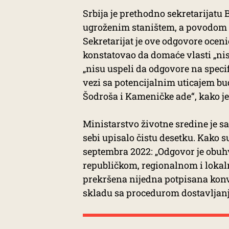
Srbija je prethodno sekretarijatu 
ugroženim staništem, a povodom ž
Sekretarijat je ove odgovore oceni
konstatovao da domaće vlasti „ni
„nisu uspeli da odgovore na specif
vezi sa potencijalnim uticajem bud
Šodroša i Kameničke ade“, kako j
Ministarstvo životne sredine je s
sebi upisalo čistu desetku. Kako s
septembra 2022: „Odgovor je obuhv
republičkom, regionalnom i lokaln
prekršena nijedna potpisana konve
skladu sa procedurom dostavljanj