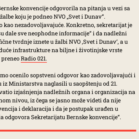
Bernske konvencije odgovorila na pitanja u vezi sa
albe koju je podneo NVO „Svet i Dunav“.
o kao nezadovoljavajuće. Konkretno, sekretarijat je
su dale sve neophodne informacije“ i da nadležni
ične tvrdnje iznete u žalbi NVO ‚Svet i Dunav‘, a u
uće infrastrukture na biljne i životinjske vrste
e preneo
Radio 021.
amo ocenilo sopstveni odgovor kao zadovoljavajući i
u iz Ministarstva naglasili u saopštenju od 21.
atio izjašnjenja nadležnih organa i organizacija na
om nivou, iz čega se jasno može videti da nije
ncija i deklaracija i da je postupak urađen u
a odgovora Sekretarijatu Bernske konvencije“.