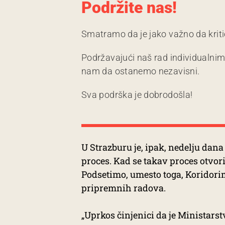
Podržite nas!
Smatramo da je jako važno da kriti
Podržavajući naš rad individualni
nam da ostanemo nezavisni.
Sva podrška je dobrodošla!
U Strazburu je, ipak, nedelju dana
proces. Kad se takav proces otvor
Podsetimo, umesto toga, Koridorim
pripremnih radova.
„Uprkos činjenici da je Ministarst