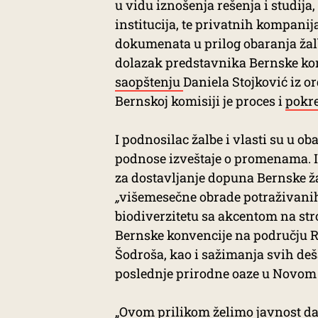
u vidu iznošenja rešenja i studija
institucija, te privatnih kompanij
dokumenata u prilog obaranja žalb
dolazak predstavnika Bernske kon
saopštenju
Daniela Stojković iz or
Bernskoj komisiji je proces i
pokre
I podnosilac žalbe i vlasti su u o
podnose izveštaje o promenama. Iz
za dostavljanje dopuna Bernske ža
„
višemesečne obrade potraživanih
biodiverzitetu sa akcentom na stro
Bernske konvencije na području R
Šodroša, kao i sažimanja svih de
poslednje prirodne oaze u Novom
„Ovom prilikom želimo javnost d