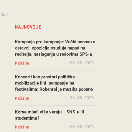
 Sad
NAJNOVIJE
Kampanja pre kampanje: Vučić ponovo o
ostavci, opozicija osuđuje napad na
reditelja, neslaganja u redovima SPS-a
06.08.2026.
Mašina
Koncerti kao prostori političke
mobilizacije iliti ‘pumpanje’ na
festivalima: Rokenrol je muzika pobune
06.08.2026.
Mašina
Kome mladi više veruju – SNS-u ili
studentima?
06.08.2026.
Mašina