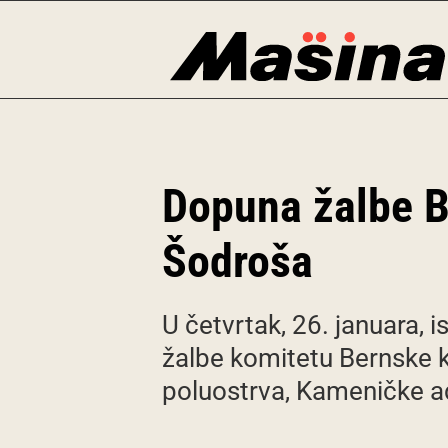
Skip
to
content
Dopuna žalbe B
Šodroša
U četvrtak, 26. januara,
žalbe komitetu Bernske 
poluostrva, Kameničke a