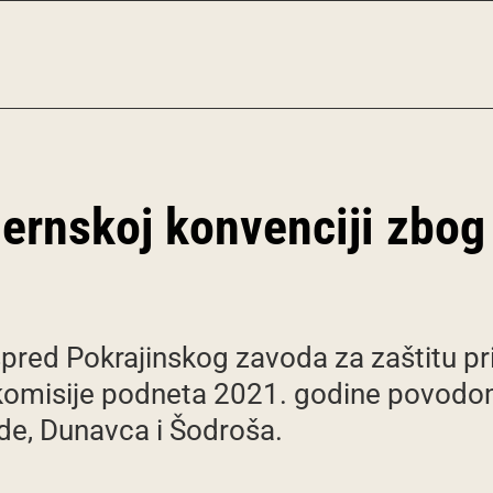
ernskoj konvenciji zbog
 ispred Pokrajinskog zavoda za zaštitu p
komisije podneta 2021. godine povodo
de, Dunavca i Šodroša.