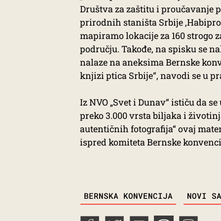
Društva za zaštitu i proučavanje p
prirodnih staništa Srbije ‚Habipro
mapiramo lokacije za 160 strogo z
području. Takođe, na spisku se nal
nalaze na aneksima Bernske konven
knjizi ptica Srbije“, navodi se u 
Iz NVO „Svet i Dunav“ ističu da s
preko 3.000 vrsta biljaka i životin
autentičnih fotografija“ ovaj mate
ispred komiteta Bernske konvenci
TAGS
BERNSKA KONVENCIJA
NOVI S