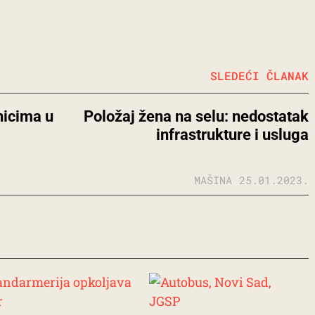
SLEDEĆI ČLANAK
nicima u
Položaj žena na selu: nedostatak
infrastrukture i usluga
MAŠINA
25.01.2023.