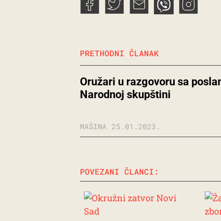
PRETHODNI ČLANAK
Oružari u razgovoru sa posla
Narodnoj skupštini
MAŠINA
25.01.2023.
POVEZANI ČLANCI: