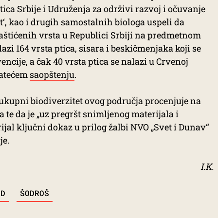
tica Srbije i Udruženja za održivi razvoj i očuvanje
t‘, kao i drugih samostalnih biologa uspeli da
aštićenih vrsta u Republici Srbiji na predmetnom
azi 164 vrsta ptica, sisara i beskičmenjaka koji se
cije, a čak 40 vrsta ptica se nalazi u Crvenoj
pratećem
saopštenju
.
e ukupni biodiverzitet ovog područja procenjuje na
ja te da je „uz pregršt snimljenog materijala i
rijal ključni dokaz u prilog žalbi NVO „Svet i Dunav“
je.
I.K.
AD
ŠODROŠ