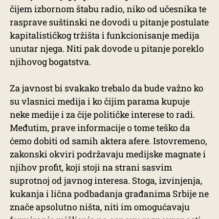
čijem izbornom štabu radio, niko od učesnika te
rasprave suštinski ne dovodi u pitanje postulate
kapitalističkog tržišta i funkcionisanje medija
unutar njega. Niti pak dovode u pitanje poreklo
njihovog bogatstva.
Za javnost bi svakako trebalo da bude važno ko
su vlasnici medija i ko čijim parama kupuje
neke medije i za čije političke interese to radi.
Međutim, prave informacije o tome teško da
ćemo dobiti od samih aktera afere. Istovremeno,
zakonski okviri podržavaju medijske magnate i
njihov profit, koji stoji na strani sasvim
suprotnoj od javnog interesa. Stoga, izvinjenja,
kukanja i lična podbadanja građanima Srbije ne
znače apsolutno ništa, niti im omogućavaju