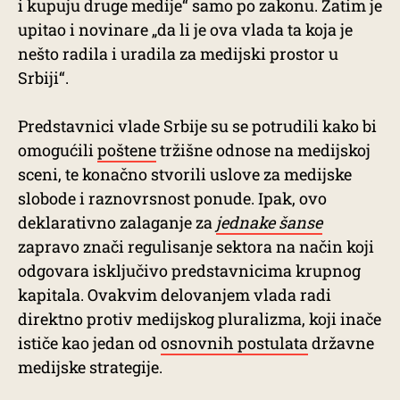
i kupuju druge medije“ samo po zakonu. Zatim je
upitao i novinare „da li je ova vlada ta koja je
nešto radila i uradila za medijski prostor u
Srbiji“.
Predstavnici vlade Srbije su se potrudili kako bi
omogućili
poštene
tržišne odnose na medijskoj
sceni, te konačno stvorili uslove za medijske
slobode i raznovrsnost ponude. Ipak, ovo
deklarativno zalaganje za
jednake šanse
zapravo znači regulisanje sektora na način koji
odgovara isključivo predstavnicima krupnog
kapitala. Ovakvim delovanjem vlada radi
direktno protiv medijskog pluralizma, koji inače
ističe kao jedan od
osnovnih postulata
državne
medijske strategije.