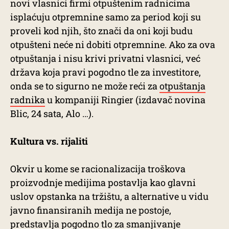
novi vlasnici firmi otpuštenim radnicima
isplaćuju otpremnine samo za period koji su
proveli kod njih, što znači da oni koji budu
otpušteni neće ni dobiti otpremnine. Ako za ova
otpuštanja i nisu krivi privatni vlasnici, već
država koja pravi pogodno tle za investitore,
onda se to sigurno ne može reći za
otpuštanja
radnika
u kompaniji Ringier (izdavač novina
Blic, 24 sata, Alo …).
Kultura vs. rijaliti
Okvir u kome se racionalizacija troškova
proizvodnje medijima postavlja kao glavni
uslov opstanka na tržištu, a alternative u vidu
javno finansiranih medija ne postoje,
predstavlja pogodno tlo za smanjivanje