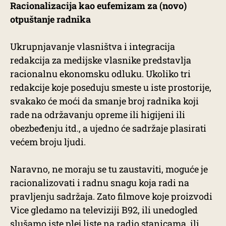
Racionalizacija kao eufemizam za (novo)
otpuštanje radnika
Ukrupnjavanje vlasništva i integracija
redakcija za medijske vlasnike predstavlja
racionalnu ekonomsku odluku. Ukoliko tri
redakcije koje poseduju smeste u iste prostorije,
svakako će moći da smanje broj radnika koji
rade na održavanju opreme ili higijeni ili
obezbeđenju itd., a ujedno će sadržaje plasirati
većem broju ljudi.
Naravno, ne moraju se tu zaustaviti, moguće je
racionalizovati i radnu snagu koja radi na
pravljenju sadržaja. Zato filmove koje proizvodi
Vice gledamo na televiziji B92, ili unedogled
slušamo iste plej liste na radio stanicama, ili