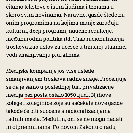
čitamo tekstove o istim ljudima i temama u
skoro svim novinama. Naravno, gazde štede na
onim programima na kojima manje zarađuju ‒
kulturni, dečji programi, naučne redakcije,
međunarodna politika itd. Tako racionalizacija
troškova kao uslov za učešće u tržišnoj utakmici
vodi smanjivanju pluralizma.
Medijske kompanije još više uštede
smanjivanjem troškova radne snage. Procenjuje
se da je samo u poslednjoj turi privatizacije
medija
bez posla ostalo 1050 ljudi
. Njihove
kolege i koleginice koje su sačekale nove gazde
takođe će biti suočene s racionalizacijama
radnih mesta. Međutim, oni se ne mogu nadati
ni otpremninama. Po novom Zakonu o radu,