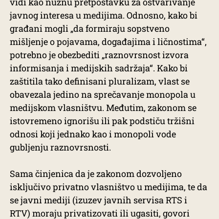
vidi kao nužnu pretpostavku za ostvarivanje
javnog interesa u medijima. Odnosno, kako bi
građani mogli „da formiraju sopstveno
mišljenje o pojavama, događajima i ličnostima“,
potrebno je obezbediti „raznovrsnost izvora
informisanja i medijskih sadržaja“. Kako bi
zaštitila tako definisani pluralizam, vlast se
obavezala jedino na sprečavanje monopola u
medijskom vlasništvu. Međutim, zakonom se
istovremeno ignorišu ili pak podstiču tržišni
odnosi koji jednako kao i monopoli vode
gubljenju raznovrsnosti.
Sama činjenica da je zakonom dozvoljeno
isključivo privatno vlasništvo u medijima, te da
se javni mediji (izuzev javnih servisa RTS i
RTV) moraju privatizovati ili ugasiti, govori