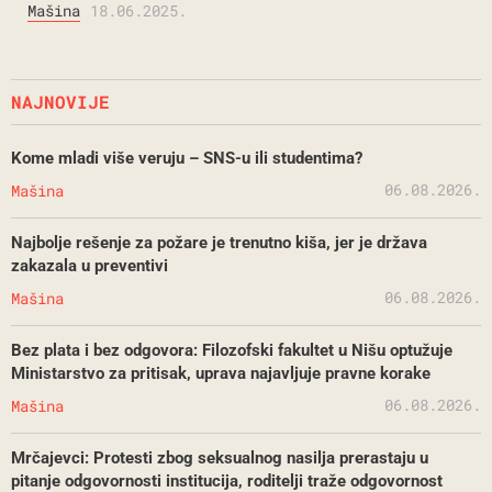
Mašina
18.06.2025.
NAJNOVIJE
Kome mladi više veruju – SNS-u ili studentima?
06.08.2026.
Mašina
Najbolje rešenje za požare je trenutno kiša, jer je država
zakazala u preventivi
06.08.2026.
Mašina
Bez plata i bez odgovora: Filozofski fakultet u Nišu optužuje
Ministarstvo za pritisak, uprava najavljuje pravne korake
06.08.2026.
Mašina
Mrčajevci: Protesti zbog seksualnog nasilja prerastaju u
pitanje odgovornosti institucija, roditelji traže odgovornost