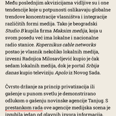
Među poslednjim akvizicijama vidljive su i one
tendencije koje u potpunosti oslikavaju globalne
trendove koncentracije vlasništva i integracije
različitih formi medija. Tako je beogradski
Studio B
kupila firma
Maksim medija
, koja u
svom posedu već ima lokalne i nacionalne
radio stanice.
Kopernikus cable networks
postao je vlasnik nekoliko lokalnih medija,
izvesni Radojica Milosavljević kupio je čak
sedam lokalnih medija, dok je portal
Srbija
danas
kupio televiziju
Apolo
iz Novog Sada.
Čvrsto držanje za princip privatizacija ili
gašenje u punom svetlu je demonstrirano
odlukom o gašenju novinske agencije Tanjug. S
prestankom rada
ove agencije medijska scena je
izgubila jedan od glavnih izvora informacija,