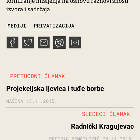
formiranje mišljenja na osnovu raznovrsnosti
izvora i sadržaja.
TAGS
MEDIJI
PRIVATIZACIJA
PRETHODNI ČLANAK
Projekcijska ljevica i tuđe borbe
MAŠINA
13.11.2015.
SLEDEĆI ČLANAK
Radnički Kragujevac
PREDRAG MOMČILOVIĆ
20.11.2015.