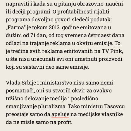
napraviti i kada su u pitanju obrazovno-naučni
ili dečiji programi. O profitabilnosti rijaliti
programa dovoljno govori sledeći podatak:
„Farma“ je tokom 2013. godine emitovana u
dužini od 71 dan, od tog vremena četrnaest dana
odlazi na trajanje reklama u okviru emisije. To
je trećina svih reklama emitovanih na TV Pink,
u šta nisu uračunati svi oni umetnuti proizvodi
koji su sastavni deo same emisije.
Vlada Srbije i ministarstvo nisu samo nemi
posmatrači, oni su stvorili okvir za ovakvo
tržišno delovanje medija i posledično
smanjivanje pluralizma. Tako ministru Tasovcu
preostaje samo da
apeluje
na medijske vlasnike
da ne misle samo na profit.