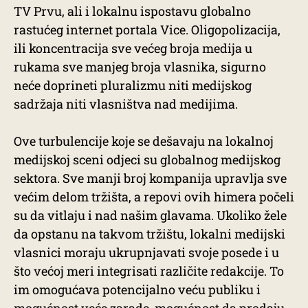
TV Prvu, ali i lokalnu ispostavu globalno
rastućeg internet portala Vice. Oligopolizacija,
ili koncentracija sve većeg broja medija u
rukama sve manjeg broja vlasnika, sigurno
neće doprineti pluralizmu niti medijskog
sadržaja niti vlasništva nad medijima.
Ove turbulencije koje se dešavaju na lokalnoj
medijskoj sceni odjeci su globalnog medijskog
sektora. Sve manji broj kompanija upravlja sve
većim delom tržišta, a repovi ovih himera počeli
su da vitlaju i nad našim glavama. Ukoliko žele
da opstanu na takvom tržištu, lokalni medijski
vlasnici moraju ukrupnjavati svoje posede i u
što većoj meri integrisati različite redakcije. To
im omogućava potencijalno veću publiku i