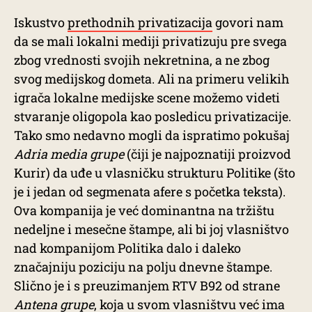
Iskustvo
prethodnih privatizacija
govori nam
da se mali lokalni mediji privatizuju pre svega
zbog vrednosti svojih nekretnina, a ne zbog
svog medijskog dometa. Ali na primeru velikih
igrača lokalne medijske scene možemo videti
stvaranje oligopola kao posledicu privatizacije.
Tako smo nedavno mogli da ispratimo pokušaj
Adria media grupe
(čiji je najpoznatiji proizvod
Kurir) da uđe u vlasničku strukturu Politike (što
je i jedan od segmenata afere s početka teksta).
Ova kompanija je već dominantna na tržištu
nedeljne i mesečne štampe, ali bi joj vlasništvo
nad kompanijom Politika dalo i daleko
značajniju poziciju na polju dnevne štampe.
Slično je i s preuzimanjem RTV B92 od strane
Antena grupe
, koja u svom vlasništvu već ima