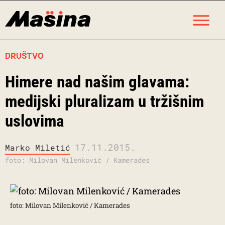
Skip
M
to
content
DRUŠTVO
Himere nad našim glavama:
medijski pluralizam u tržišnim
uslovima
17.11.2015.
Marko Miletić
foto: Milovan Milenković / Kamerades
foto: Milovan Milenković / Kamerades