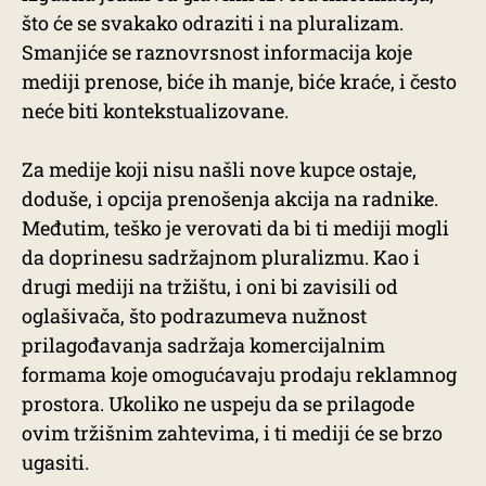
što će se svakako odraziti i na pluralizam.
Smanjiće se raznovrsnost informacija koje
mediji prenose, biće ih manje, biće kraće, i često
neće biti kontekstualizovane.
Za medije koji nisu našli nove kupce ostaje,
doduše, i opcija prenošenja akcija na radnike.
Međutim, teško je verovati da bi ti mediji mogli
da doprinesu sadržajnom pluralizmu. Kao i
drugi mediji na tržištu, i oni bi zavisili od
oglašivača, što podrazumeva nužnost
prilagođavanja sadržaja komercijalnim
formama koje omogućavaju prodaju reklamnog
prostora. Ukoliko ne uspeju da se prilagode
ovim tržišnim zahtevima, i ti mediji će se brzo
ugasiti.