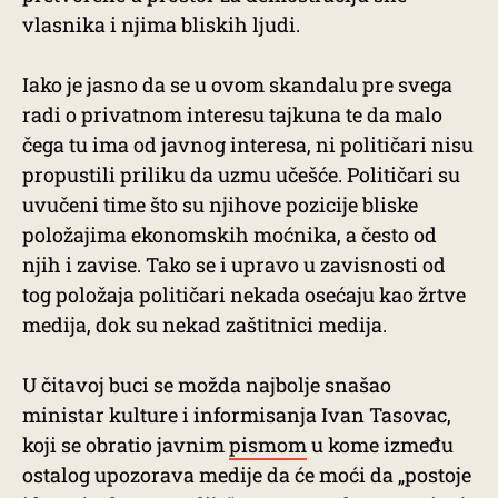
vlasnika i njima bliskih ljudi.
Iako je jasno da se u ovom skandalu pre svega
radi o privatnom interesu tajkuna te da malo
čega tu ima od javnog interesa, ni političari nisu
propustili priliku da uzmu učešće. Političari su
uvučeni time što su njihove pozicije bliske
položajima ekonomskih moćnika, a često od
njih i zavise. Tako se i upravo u zavisnosti od
tog položaja političari nekada osećaju kao žrtve
medija, dok su nekad zaštitnici medija.
U čitavoj buci se možda najbolje snašao
ministar kulture i informisanja Ivan Tasovac,
koji se obratio javnim
pismom
u kome između
ostalog upozorava medije da će moći da „postoje