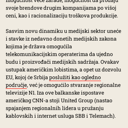
mogućnost veće zarade, mogućnost da prodaju
svoje brendove drugim kompanijama po višoj
ceni, kao i racionalizaciju troškova produkcije.
Sasvim novu dinamiku u medijski sektor uneće
i stavke iz nedavno donetih medijskih zakona
kojima je država omogućila
telekomunikacijskim operaterima da ujedno
budu i proizvođači medijskih sadržaja. Ovakav
ustupak američkim lobistima, a opet uz dozvolu
EU, kojoj će Srbija
poslužiti kao ogledno
područje
, već je omogućilo stvaranje regionalne
televizije N1. Iza ove balkanske ispostave
američkog CNN-a stoji United Group (nastao
spajanjem regionalnih lidera u pružanju
kablovskih i internet usluga SBB i Telemach).