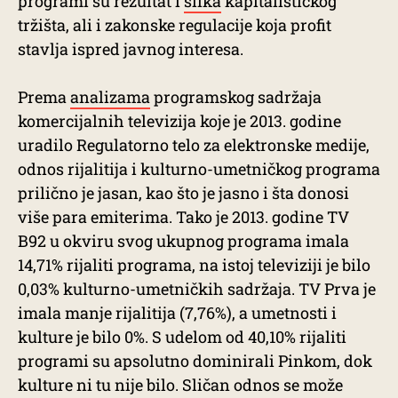
programi su rezultat i
slika
kapitalističkog
tržišta, ali i zakonske regulacije koja profit
stavlja ispred javnog interesa.
Prema
analizama
programskog sadržaja
komercijalnih televizija koje je 2013. godine
uradilo Regulatorno telo za elektronske medije,
odnos rijalitija i kulturno-umetničkog programa
prilično je jasan, kao što je jasno i šta donosi
više para emiterima. Tako je 2013. godine TV
B92 u okviru svog ukupnog programa imala
14,71% rijaliti programa, na istoj televiziji je bilo
0,03% kulturno-umetničkih sadržaja. TV Prva je
imala manje rijalitija (7,76%), a umetnosti i
kulture je bilo 0%. S udelom od 40,10% rijaliti
programi su apsolutno dominirali Pinkom, dok
kulture ni tu nije bilo. Sličan odnos se može