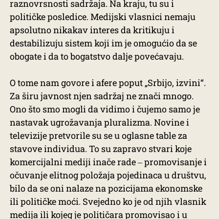
raznovrsnosti sadržaja. Na kraju, tu su i
političke posledice. Medijski vlasnici nemaju
apsolutno nikakav interes da kritikuju i
destabilizuju sistem koji im je omogućio da se
obogate i da to bogatstvo dalje povećavaju.
O tome nam govore i afere poput „Srbijo, izvini“.
Za širu javnost njen sadržaj ne znači mnogo.
Ono što smo mogli da vidimo i čujemo samo je
nastavak ugrožavanja pluralizma. Novine i
televizije pretvorile su se u oglasne table za
stavove individua. To su zapravo stvari koje
komercijalni mediji inače rade ‒ promovisanje i
očuvanje elitnog položaja pojedinaca u društvu,
bilo da se oni nalaze na pozicijama ekonomske
ili političke moći. Svejedno ko je od njih vlasnik
medija ili kojeg je političara promovisao i u