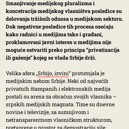
Smanjivanje medijskog pluralizma i
koncetracija medijskog vlasništva posledice su
delovanja tržišnih odnosa u medijskom sektoru.
Dok negativne posledice tih procesa osećaju
kako radnici u medijima tako i građani,
proklamovani javni interes u medijima nije
moguće ostvariti preko principa “privatizacija
ili gašenje” kojeg se vlada Srbije drži.
Velika afera „
Srbijo, izvini
“ protutnjala je
medijskim nebom Srbije. Neki od najvećih
privatnih štampanih i elektronskih medija
postali su arena za obračun svojih vlasnika –
srpskih medijskih magnata. Time su dnevne
novine i televizije, sa sumnjivom i
netransparentnom vlasničkom strukturom,
pretvorene u prostor za demostraciju sile