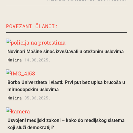
POVEZANI ČLANCI:
Novinari Mašine sinoć izveštavali u otežanim uslovima
Mašina
14.08.2025.
Borba Univerziteta i vlasti: Prvi put bez upisa brucoša u
mirnodopskim uslovima
Mašina
05.06.2025.
Usvojeni medijski zakoni – kako do medijskog sistema
koji služi demokratiji?