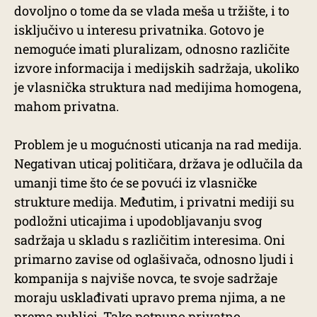
dovoljno o tome da se vlada meša u tržište, i to
isključivo u interesu privatnika. Gotovo je
nemoguće imati pluralizam, odnosno različite
izvore informacija i medijskih sadržaja, ukoliko
je vlasnička struktura nad medijima homogena,
mahom privatna.
Problem je u mogućnosti uticanja na rad medija.
Negativan uticaj političara, država je odlučila da
umanji time što će se povući iz vlasničke
strukture medija. Međutim, i privatni mediji su
podložni uticajima i upodobljavanju svog
sadržaja u skladu s različitim interesima. Oni
primarno zavise od oglašivača, odnosno ljudi i
kompanija s najviše novca, te svoje sadržaje
moraju usklađivati upravo prema njima, a ne
prema publici. Tako potpuno privatno