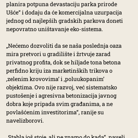
planira potpuna devastaciju parka prirode
Ušće“ i dodaju da će komercijalna uzurpacija
jednog od najlepših gradskih parkova doneti
nepovratno uništavanje eko-sistema.
„Nećemo dozvoliti da se naša poslednja oaza
mira pretvori u gradilište i žrtvuje zarad
privatnog profita, dok se hiljade tona betona
perfidno kriju iza marketinških trikova o
,zelenim krovovima’ i ,poluukopanim’
objektima. Ovo nije razvoj, već sistematsko
pustošenje i agresivna betonizacija javnog
dobra koje pripada svim građanima, a ne
povlašćenim investitorima“, ranije su
navelizborovi.
„Stabla još stoje, ali ne znamo do kada“, naveli