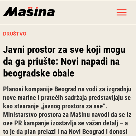
Skip
M
to
content
DRUŠTVO
Javni prostor za sve koji mogu
da ga priušte: Novi napadi na
beogradske obale
Planovi kompanije Beograd na vodi za izgradnju
nove marine i pratećih sadržaja predstavljaju se
kao stvaranje „javnog prostora za sve“.
Ministarstvo prostora za Mašinu navodi da se iz
ove PR kampanje izostavlja se važan detalj – a
to je da plan prelazi i na Novi Beograd i donosi