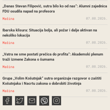
„Danas Stevan Filipović, sutra bilo ko od nas“: Alumni zajednica
FDU osudila napad na profesora
07.08.2026.
Mašina
Ibarska klisura: Situacija bolja, ali požar i dalje aktivan na
nekoliko lokacija
07.08.2026.
Mašina
„Vatra ne sme postati prečica do profita“: Akademski plenum
traži izmene Zakona o šumama
07.08.2026.
Mašina
Grupa „Volim Košutnjak“ sutra organizuje razgovor o zaštiti
Košutnjaka i Nacrtu zakona o dobrobiti životinja
07.08.2026.
Mašina