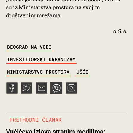
su iz Ministarstva prostora na svojim
društvenim mrežama.
A.G.A.
TAGS
BEOGRAD NA VODI
INVESTITORSKI URBANIZAM
MINISTARSTVO PROSTORA
UŠĆE
PRETHODNI ČLANAK
Vučićeva izjava stranim medijima: