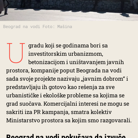
Beograd na vodi Foto: Mašina
U
gradu koji se godinama bori sa
investitorskim urbanizmom,
betonizacijom i uništavanjem javnih
prostora, kompanije poput Beograda na vodi
sada svoje projekte nazivaju „javnim dobrom“ i
predstavljaju ih gotovo kao rešenja za sve
urbanističke i ekološke probleme sa kojima se
grad suočava. Komercijalni interesi ne mogu se
sakriti iza PR kampanja, smatra kolektiv
Ministarstvo prostora sa kojim smo razgovarali.
Beograd na vodi pokušava da izvuče