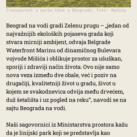
Transparent u parku Ušće u Beogradu; Foto: Mašina
Beograd na vodi gradi Zelenu prugu – „jedan od
najvažnijih ekoloških pojaseva grada koji
stvara mirniji ambijent, odvaja Belgrade
Waterfront Marinu od dinamičnog Bulevara
vojvode Mišića i oblikuje prostor za ušuškan,
sporiji i zdraviji način života. Ovo nije samo
nova veza između dve obale, već i poziv na
drugačiji, kvalitetniji život u gradu, život u
kojem se svakodnevica odvija među drvećem,
duž šetališta i uz pogled na reku“, navodi se na
sajtu Beograda na vodi.
Naši sagovornici iz Ministarstva prostora kažu
da je linijski park koji se predstavlja kao