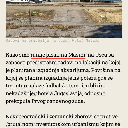
Radovi na priobalju na Ušću; Foto: Mašina
Kako smo
ranije pisali na Mašini
, na Ušću su
započeti predistražni radovi na lokaciji na kojoj
je planirana izgradnja akvarijuma. Površina na
kojoj se planira izgradnja je na potezu gde se
trenutno nalaze fudbalski tereni, u blizini
nekadašnjeg hotela Jugoslavija, odnosno
prekoputa Prvog osnovnog suda.
Novobeogradski i zemunski zborovi se protive
„brutalnom investitorskom urbanizmu kojim se