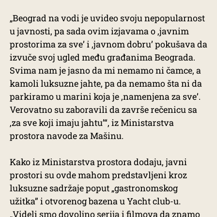
„Beograd na vodi je uvideo svoju nepopularnost
u javnosti, pa sada ovim izjavama o ,javnim
prostorima za sve’ i ,javnom dobru’ pokušava da
izvuče svoj ugled među građanima Beograda.
Svima nam je jasno da mi nemamo ni čamce, a
kamoli luksuzne jahte, pa da nemamo šta ni da
parkiramo u marini koja je ,namenjena za sve’.
Verovatno su zaboravili da završe rečenicu sa
,za sve koji imaju jahtu’“, iz Ministarstva
prostora navode za Mašinu.
Kako iz Ministarstva prostora dodaju, javni
prostori su ovde mahom predstavljeni kroz
luksuzne sadržaje poput „gastronomskog
užitka” i otvorenog bazena u Yacht club-u.
„Videli smo dovoljno serija i filmova da znamo