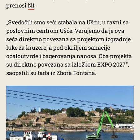
prenosi
N1
.
„Svedočili smo seči stabala na Ušću, u ravni sa
poslovnim centrom Ušće. Verujemo da je ova
seča direktno povezana sa projektom izgradnje
luke za kruzere, a pod okriljem sanacije
obaloutvrde i bagerovanja nanosa. Oba projekta
su direktno povezana sa izložbom EXPO 2027“,
saopštili su tada iz Zbora Fontana.