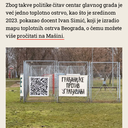
Zbog takve politike čitav centar glavnog grada je
već jedno toplotno ostrvo, kao što je sredinom
2023. pokazao docent Ivan Simić, koji je izradio
mapu toplotnih ostrva Beograda, o čemu možete
više
pročitati na Mašini.