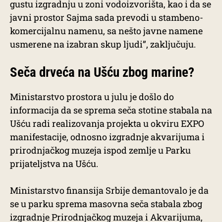
gustu izgradnju u zoni vodoizvorišta, kao i da se
javni prostor Sajma sada prevodi u stambeno-
komercijalnu namenu, sa nešto javne namene
usmerene na izabran skup ljudi”, zaključuju.
Seča drveća na Ušću zbog marine?
Ministarstvo prostora u julu je došlo do
informacija da se sprema seča stotine stabala na
Ušću radi realizovanja projekta u okviru EXPO
manifestacije, odnosno izgradnje akvarijuma i
prirodnjačkog muzeja ispod zemlje u Parku
prijateljstva na Ušću.
Ministarstvo finansija Srbije demantovalo je da
se u parku sprema masovna seča stabala zbog
izgradnje Prirodnjačkog muzeja i Akvarijuma,