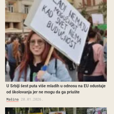
U Srbiji šest puta više mladih u odnosu na EU odustaje
od školovanja jer ne mogu da ga priušte
Mašina
20.01.2026.