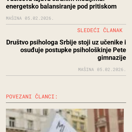
energetsko balansiranje pod pritiskom
MAŠINA
05.02.2026.
SLEDEĆI ČLANAK
Društvo psihologa Srbije stoji uz učenike i
osuđuje postupke psihološkinje Pete
gimnazije
MAŠINA
05.02.2026.
POVEZANI ČLANCI: