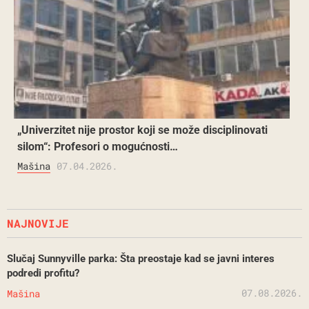
„Univerzitet nije prostor koji se može disciplinovati
silom“: Profesori o mogućnosti…
Mašina
07.04.2026.
NAJNOVIJE
Slučaj Sunnyville parka: Šta preostaje kad se javni interes
podredi profitu?
07.08.2026.
Mašina