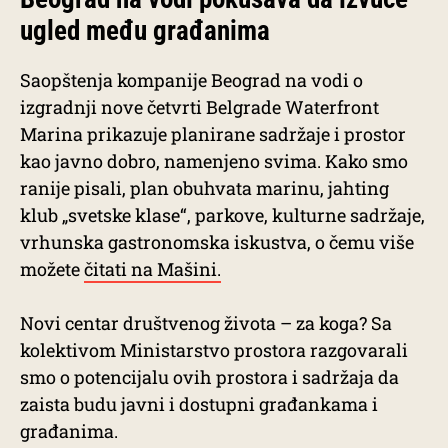
ugled među građanima
Saopštenja kompanije Beograd na vodi o
izgradnji nove četvrti Belgrade Waterfront
Marina prikazuje planirane sadržaje i prostor
kao javno dobro, namenjeno svima. Kako smo
ranije pisali, plan obuhvata marinu, jahting
klub „svetske klase“, parkove, kulturne sadržaje,
vrhunska gastronomska iskustva, o čemu više
možete
čitati na Mašini.
Novi centar društvenog života – za koga? Sa
kolektivom Ministarstvo prostora razgovarali
smo o potencijalu ovih prostora i sadržaja da
zaista budu javni i dostupni građankama i
građanima.