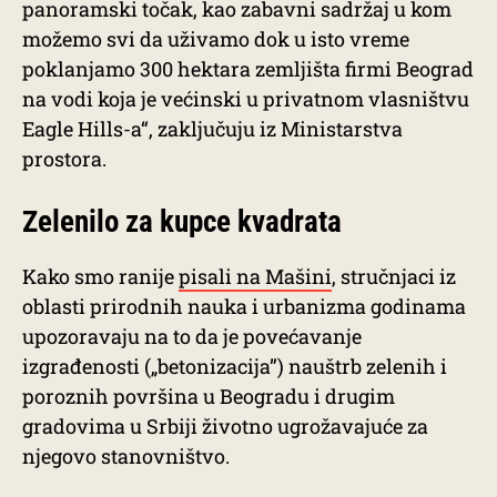
panoramski točak, kao zabavni sadržaj u kom
možemo svi da uživamo dok u isto vreme
poklanjamo 300 hektara zemljišta firmi Beograd
na vodi koja je većinski u privatnom vlasništvu
Eagle Hills-a“, zaključuju iz Ministarstva
prostora.
Zelenilo za kupce kvadrata
Kako smo ranije
pisali na Mašini
, stručnjaci iz
oblasti prirodnih nauka i urbanizma godinama
upozoravaju na to da je povećavanje
izgrađenosti („betonizacija”) nauštrb zelenih i
poroznih površina u Beogradu i drugim
gradovima u Srbiji životno ugrožavajuće za
njegovo stanovništvo.