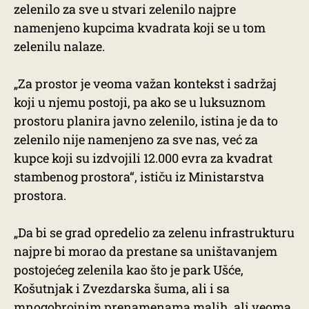
zelenilo za sve u stvari zelenilo najpre
namenjeno kupcima kvadrata koji se u tom
zelenilu nalaze.
„Za prostor je veoma važan kontekst i sadržaj
koji u njemu postoji, pa ako se u luksuznom
prostoru planira javno zelenilo, istina je da to
zelenilo nije namenjeno za sve nas, već za
kupce koji su izdvojili 12.000 evra za kvadrat
stambenog prostora“, ističu iz Ministarstva
prostora.
„Da bi se grad opredelio za zelenu infrastrukturu
najpre bi morao da prestane sa uništavanjem
postojećeg zelenila kao što je park Ušće,
Košutnjak i Zvezdarska šuma, ali i sa
mnogobrojnim prenamenama malih, ali veoma