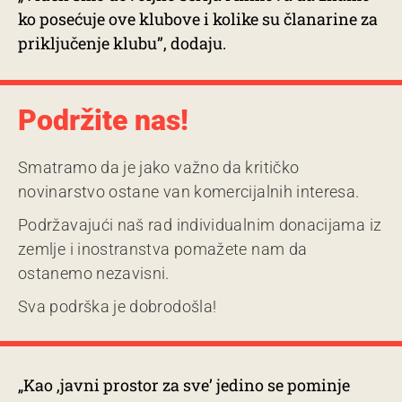
ko posećuje ove klubove i kolike su članarine za
priključenje klubu”, dodaju.
Podržite nas!
Smatramo da je jako važno da kritičko
novinarstvo ostane van komercijalnih interesa.
Podržavajući naš rad individualnim donacijama iz
zemlje i inostranstva pomažete nam da
ostanemo nezavisni.
Sva podrška je dobrodošla!
„Kao ,javni prostor za sve’ jedino se pominje