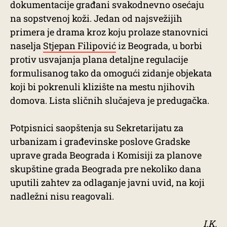
dokumentacije građani svakodnevno osećaju
na sopstvenoj koži. Jedan od najsvežijih
primera je drama kroz koju prolaze stanovnici
naselja
Stjepan Filipović
iz Beograda, u borbi
protiv usvajanja plana detaljne regulacije
formulisanog tako da omogući zidanje objekata
koji bi pokrenuli klizište na mestu njihovih
domova. Lista sličnih slučajeva je predugačka.
Potpisnici saopštenja su Sekretarijatu za
urbanizam i građevinske poslove Gradske
uprave grada Beograda i Komisiji za planove
skupštine grada Beograda pre nekoliko dana
uputili zahtev za odlaganje javni uvid, na koji
nadležni nisu reagovali.
I.K.