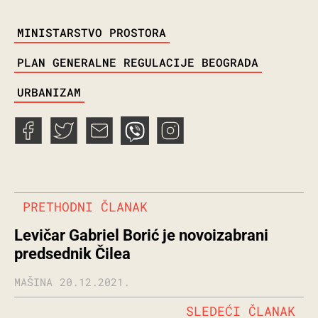
TAGS
MINISTARSTVO PROSTORA
PLAN GENERALNE REGULACIJE BEOGRADA
URBANIZAM
PRETHODNI ČLANAK
Levičar Gabriel Borić je novoizabrani
predsednik Čilea
MAŠINA
20.12.2021.
SLEDEĆI ČLANAK