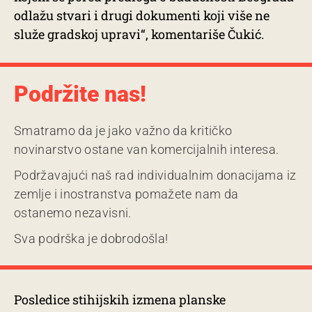
odlažu stvari i drugi dokumenti koji više ne
služe gradskoj upravi“, komentariše Čukić.
Podržite nas!
Smatramo da je jako važno da kritičko
novinarstvo ostane van komercijalnih interesa.
Podržavajući naš rad individualnim donacijama iz
zemlje i inostranstva pomažete nam da
ostanemo nezavisni.
Sva podrška je dobrodošla!
Posledice stihijskih izmena planske