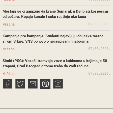
Meštani se organizuju da brane Šumarak u Deliblatskoj peščari
od požara: Kopaju kanale i seku rastinje oko kuća
07.08.2026.
Mašina
Kampanja pre kampanje: Studenti najavljuju obilaske terena
širom Srbije, SNS ponovo o neraspisanim izborima
07.08.2026.
Mašina
Simić (PSG): Vozači tramvaja voze u kabinama u kojima je 50
stepeni, Grad Beograd o tome treba da vodi računa
07.08.2026.
Mašina