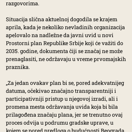
razgovorima.
Situacija slična aktuelnoj dogodila se krajem
aprila, kada je nekoliko nevladinih organizacija
apelovalo na nadležne da javni uvid u novi
Prostorni plan Republike Srbije koji će važiti do
2035. godine, dokumenta čiji se značaj ne može
prenaglasiti, ne održavaju u vreme prvomajskih
praznika.
„Za jedan ovakav plan bi se, pored adekvatnijeg
datuma, očekivao značajno transparentniji i
participativniji pristup u njegovoj izradi, ali i
promena mesta održavanja uvida koja bi bila
prilagođena značaju plana, jer se trenutno ovaj
proces odvija u podrumu gradske uprave, u
kojem se pored predloga o budućnosti Beograda