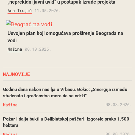
„neprekidni javni uvid“ u postupak izrade projekta
Ana Trujić
11.05.2026.
Usvojen plan koji omogućava proširenje Beograda na
vodi
Mašina
08.10.2025.
NAJNOVIJE
Godinu dana nakon nasilja u Vrbasu, Đokić: „Sinergija između
studenata i građanstva mora da se održi“
08.08.2026.
Mašina
Požar i dalje bukti u Deliblatskoj peščari, izgorelo preko 1.500
hektara
08.08.2026.
Mašina