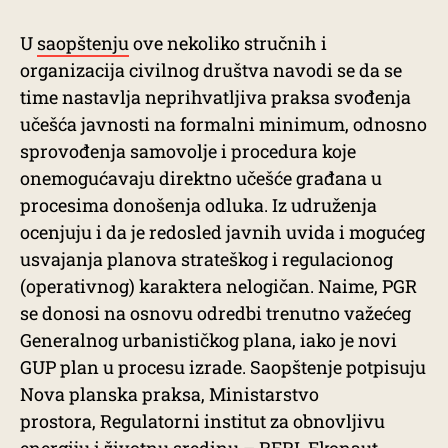
U
saopštenju
ove nekoliko stručnih i
organizacija civilnog društva navodi se da se
time nastavlja neprihvatljiva praksa svođenja
učešća javnosti na formalni minimum, odnosno
sprovođenja samovolje i procedura koje
onemogućavaju direktno učešće građana u
procesima donošenja odluka. Iz udruženja
ocenjuju i da je redosled javnih uvida i mogućeg
usvajanja planova strateškog i regulacionog
(operativnog) karaktera nelogičan. Naime, PGR
se donosi na osnovu odredbi trenutno važećeg
Generalnog urbanističkog plana, iako je novi
GUP plan u procesu izrade. Saopštenje potpisuju
Nova planska praksa, Ministarstvo
prostora, Regulatorni institut za obnovljivu