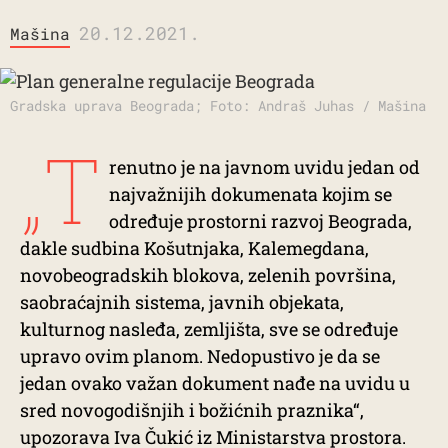
20.12.2021.
Mašina
Gradska uprava Beograda; Foto: Andraš Juhas / Mašina
„T
renutno je na javnom uvidu jedan od
najvažnijih dokumenata kojim se
određuje prostorni razvoj Beograda,
dakle sudbina Košutnjaka, Kalemegdana,
novobeogradskih blokova, zelenih površina,
saobraćajnih sistema, javnih objekata,
kulturnog nasleđa, zemljišta, sve se određuje
upravo ovim planom. Nedopustivo je da se
jedan ovako važan dokument nađe na uvidu u
sred novogodišnjih i božićnih praznika“,
upozorava Iva Čukić iz Ministarstva prostora.