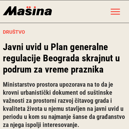
Skip
M
to
content
DRUŠTVO
Javni uvid u Plan generalne
regulacije Beograda skrajnut u
podrum za vreme praznika
Ministarstvo prostora upozorava na to da je
krovni urbanistički dokument od suštinske
važnosti za prostorni razvoj čitavog grada i
kvaliteta života u njemu stavljen na javni uvid u
periodu u kom su najmanje šanse da građanstvo
za njega ispolji interesovanje.