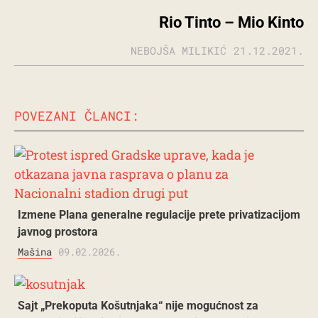
Rio Tinto – Mio Kinto
NEBOJŠA MILIKIĆ
21.12.2021.
POVEZANI ČLANCI:
Izmene Plana generalne regulacije prete privatizacijom
javnog prostora
Mašina
09.02.2026.
Sajt „Prekoputa Košutnjaka“ nije mogućnost za