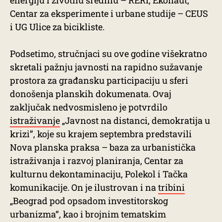
energiju i životnu sredinu – RERI, Ekonaut,
Centar za eksperimente i urbane studije – CEUS
i UG Ulice za bicikliste.
Podsetimo, stručnjaci su ove godine višekratno
skretali pažnju javnosti na rapidno sužavanje
prostora za građansku participaciju u sferi
donošenja planskih dokumenata. Ovaj
zaključak nedvosmisleno je potvrdilo
istraživanje
„Javnost na distanci, demokratija u
krizi”, koje su krajem septembra predstavili
Nova planska praksa – baza za urbanistička
istraživanja i razvoj planiranja, Centar za
kulturnu dekontaminaciju, Polekol i Tačka
komunikacije. On je ilustrovan i na
tribini
„Beograd pod opsadom investitorskog
urbanizma“, kao i brojnim tematskim