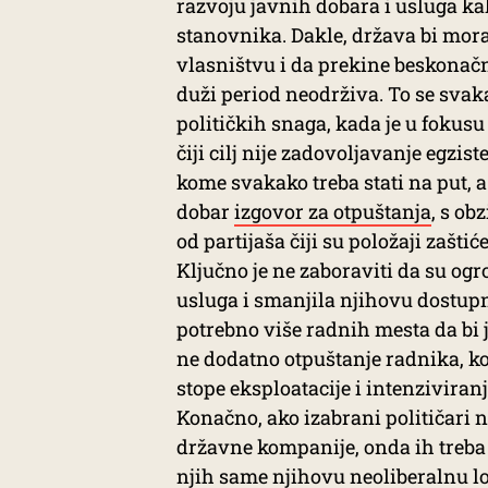
razvoju javnih dobara i usluga ka
stanovnika. Dakle, država bi mor
vlasništvu i da prekine beskonačn
duži period neodrživa. To se sva
političkih snaga, kada je u fokusu 
čiji cilj nije zadovoljavanje egzis
kome svakako treba stati na put, a
dobar
izgovor za otpuštanja
, s ob
od partijaša čiji su položaji zaštić
Ključno je ne zaboraviti da su og
usluga i smanjila njihovu dostup
potrebno više radnih mesta da bi 
ne dodatno otpuštanje radnika, k
stope eksploatacije i intenziviran
Konačno, ako izabrani političari 
državne kompanije, onda ih treba 
njih same njihovu neoliberalnu l