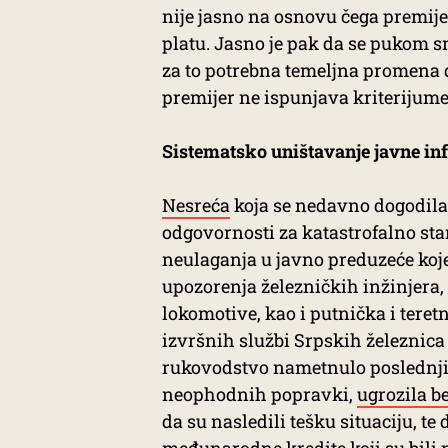
nije jasno na osnovu čega premije
platu. Jasno je pak da se pukom s
za to potrebna temeljna promena d
premijer ne ispunjava kriterijume
Sistematsko uništavanje javne in
Nesreća
koja se nedavno dogodila 
odgovornosti za katastrofalno sta
neulaganja u javno preduzeće koj
upozorenja železničkih inžinjera,
lokomotive, kao i putnička i teret
izvršnih službi Srpskih železnica 
rukovodstvo nametnulo poslednjih 
neophodnih popravki,
ugrozila b
da su nasledili tešku situaciju, t