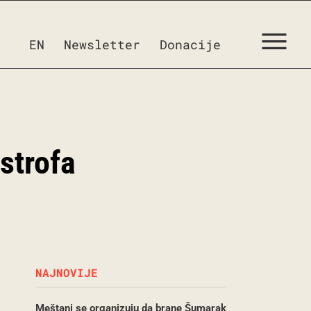
EN
Newsletter
Donacije
strofa
NAJNOVIJE
Meštani se organizuju da brane Šumarak