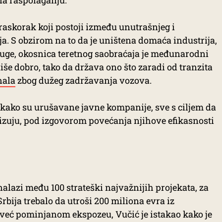
 na raspolaganju.
 raskorak koji postoji između unutrašnjeg i
. S obzirom na to da je uništena domaća industrija,
ruge, okosnica teretnog saobraćaja je međunarodni
iše dobro, tako da država ono što zaradi od tranzita
nala
zbog dužeg zadržavanja vozova.
kako su urušavane javne kompanije, sve s ciljem da
tizuju, pod izgovorom povećanja njihove efikasnosti
nalazi među 100 strateški najvažnijih projekata, za
bija trebalo da utroši 200 miliona evra iz
 već pominjanom ekspozeu, Vučić je istakao kako je