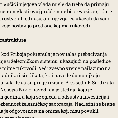
r Vučić i njegova vlada misle da treba da primaju
menom vlasti ovaj problem ne bi prevazišao, i da je
ruštvenih odnosa, ali nije zgoreg ukazati da sam
 koje postavlja pred one kojima rukovodi.
frastrukture
kod Priboja pokrenula je nov talas prebacivanja
nje u železničkom sistemu, ukazujući na posledice
e njime rukovodi. Već izvesno vreme nailazimo na
 radnika i sindikata, koji navode da manjkaju
na kola, te da su pruge rizične. Predsednik Sindikata
Nebojša Nikić navodi da je štednja koju je
godina, a koja se ogleda u odsustvu investicija i
ezbednost železničkog saobraćaja
. Nadležni se brane
e da je odgovornost na onima koji nisu povukli