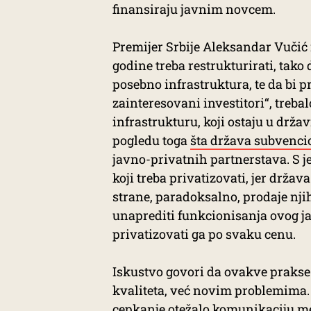
finansiraju javnim novcem.
Premijer Srbije Aleksandar Vučić
godine treba restrukturirati, tako
posebno infrastruktura, te da bi pr
zainteresovani investitori“, trebal
infrastrukturu, koji ostaju u drža
pogledu toga
šta država subvenci
javno-privatnih partnerstava. S j
koji treba privatizovati, jer drža
strane, paradoksalno, prodaje njiho
unaprediti funkcionisanja ovog j
privatizovati ga po svaku cenu.
Iskustvo govori da ovakve prakse
kvaliteta, već novim problemima.
cepkanje otežalo komunikaciju me