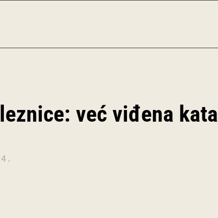
eleznice: već viđena kata
14.