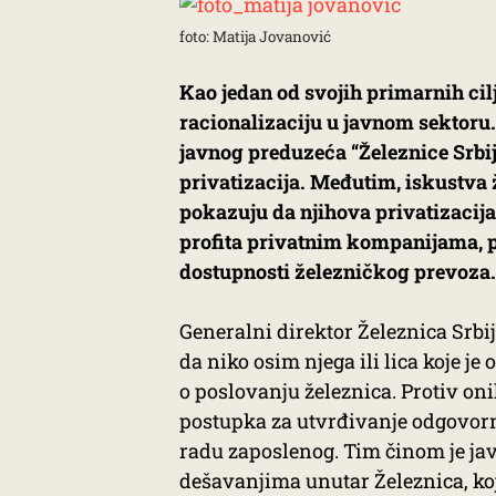
foto: Matija Jovanović
Kao jedan od svojih primarnih cilj
racionalizaciju u javnom sektoru.
javnog preduzeća “Železnice Srbij
privatizacija. Međutim, iskustv
pokazuju da njihova privatizacij
profita privatnim kompanijama, p
dostupnosti železničkog prevoza.
Generalni direktor Železnica Srb
da niko osim njega ili lica koje je
o poslovanju železnica. Protiv on
postupka za utvrđivanje odgovor
radu zaposlenog. Tim činom je ja
dešavanjima unutar Železnica, koj