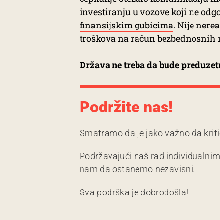
investiranju u vozove koji ne odgo
finansijskim gubicima
. Nije nere
troškova na račun bezbednosnih m
Država ne treba da bude preduzet
Podržite nas!
Smatramo da je jako važno da kriti
Podržavajući naš rad individualni
nam da ostanemo nezavisni.
Sva podrška je dobrodošla!