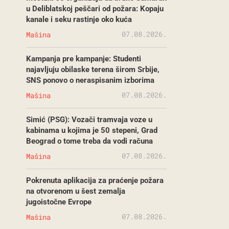
u Deliblatskoj peščari od požara: Kopaju
kanale i seku rastinje oko kuća
07.08.2026.
Mašina
Kampanja pre kampanje: Studenti
najavljuju obilaske terena širom Srbije,
SNS ponovo o neraspisanim izborima
07.08.2026.
Mašina
Simić (PSG): Vozači tramvaja voze u
kabinama u kojima je 50 stepeni, Grad
Beograd o tome treba da vodi računa
07.08.2026.
Mašina
Pokrenuta aplikacija za praćenje požara
na otvorenom u šest zemalja
jugoistočne Evrope
07.08.2026.
Mašina