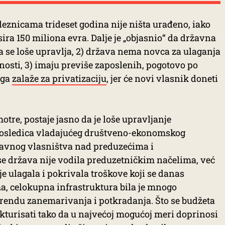
eznicama trideset godina nije ništa urađeno, iako
ira 150 miliona evra. Dalje je „objasnio“ da državna
ma se loše upravlja, 2) država nema novca za ulaganja
osti, 3) imaju previše zaposlenih, pogotovo po
toga
zalaže za privatizaciju
, jer će novi vlasnik doneti
otre, postaje jasno da je loše upravljanje
 posledica vladajućeg društveno-ekonomskog
žavnog vlasništva nad preduzećima i
se država nije vodila preduzetničkim načelima, već
je ulagala i pokrivala troškove koji se danas
, celokupna infrastruktura bila je mnogo
trendu zanemarivanja i potkradanja. Što se budžeta
trukturisati tako da u najvećoj mogućoj meri doprinosi