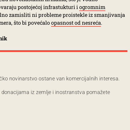
varaju postojećoj infrastukturi i
ogromnim
alno zamisliti ni probleme proistekle iz smanjivanja
era, što bi povećalo
opasnost od nesreća
.
nik
čko novinarstvo ostane van komercijalnih interesa.
m donacijama iz zemlje i inostranstva pomažete