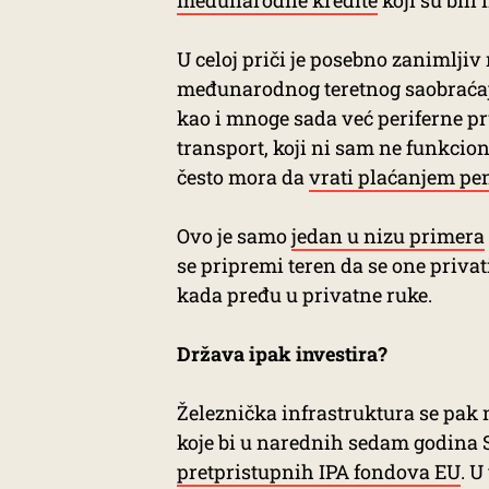
međunarodne kredite
koji su bili
U celoj priči je posebno zanimljiv
međunarodnog teretnog saobraćaja
kao i mnoge sada već periferne p
transport, koji ni sam ne funkcion
često mora da
vrati plaćanjem pe
Ovo je samo
jedan u nizu primera
se pripremi teren da se one priva
kada pređu u privatne ruke.
Država ipak investira?
Železnička infrastruktura se pak 
koje bi u narednih sedam godina Sr
pretpristupnih IPA fondova EU
. U