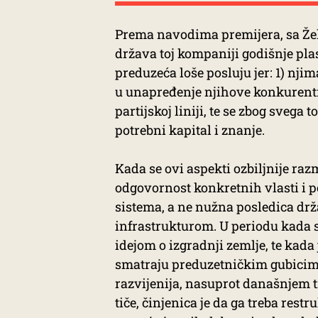
Prema navodima premijera, sa Žel
država toj kompaniji godišnje plas
preduzeća loše posluju jer: 1) nji
u unapređenje njihove konkurentn
partijskoj liniji, te se zbog svega 
potrebni kapital i znanje.
Kada se ovi aspekti ozbiljnije razm
odgovornost konkretnih vlasti i
sistema, a ne nužna posledica dr
infrastrukturom. U periodu kada 
idejom o izgradnji zemlje, te kada 
smatraju preduzetničkim gubicima
razvijenija, nasuprot današnjem 
tiče, činjenica je da ga treba res