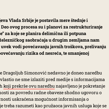
eva Vlada Srbije je postavila mere štednje i
 Deo ovog procesa su i planovi za restrukturiranje
e” za koje se planira delimična ili potpuna
a železničkog saobraćaja u drugim zemljama nam
a uvek vodi povećavanju javnih troškova, prelivanju
ovećavanju rizika od nesreća, te smanjenoj
ije Dragoljub Simonović nedavno je doneo naredbu
 ovlastio ne sme izlaziti pred medije s informacijama
ih
koji prekrše ovu naredbu
najavljeno je pokretanje
nosti za povredu radne obaveze shodno ugovoru o
vnosti uskraćena mogućnost informisanja o
e treba razumeti kao pružaoca javnih usluga koje se