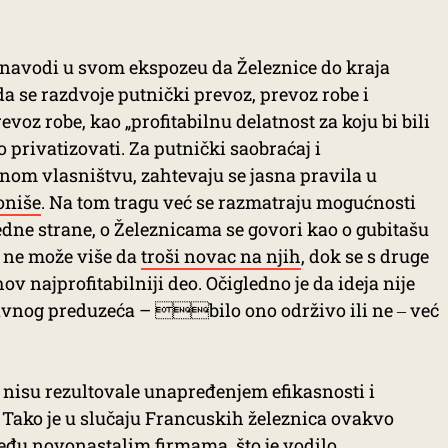
 navodi u svom ekspozeu da Železnice do kraja
 da se razdvoje putnički prevoz, prevoz robe i
evoz robe, kao „profitabilnu delatnost za koju bi bili
o privatizovati. Za putnički saobraćaj i
vnom vlasništvu, zahtevaju se jasna pravila u
oniše
. Na tom tragu već se razmatraju mogućnosti
edne strane, o Železnicama se govori kao o gubitašu
va ne može više da
troši novac na njih
, dok se s druge
v najprofitabilniji deo. Očigledno je da ideja nije
avnog preduzeća – bilo ono održivo ili ne ‒ već
 nisu rezultovale unapređenjem efikasnosti i
 Tako je u slučaju Francuskih železnica ovakvo
đu novonastalim firmama, što je vodilo