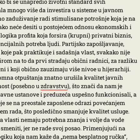
ko bi se unapredio životni standard svih
ala mnogo više da investira u sisteme u javnom
o zaduživanje radi stimulisane potrošnje koja je na
kako neće desiti u postojećem odnosu ekonomskih i
logika profita koja forsira (krupni) privatni biznis,
tencijalnih potreba ljudi. Partijsko zapošljavanje,
 koje pak praktikuje i sadašnja vlast, svakako nije
zirom na to da prvi stradaju obični radnici, za razliku
eni i koji obično zauzimaju više nivoe u hijerarhiji.
romna otpuštanja znatno urušila kvalitet javnih
nost (posebno u
zdravstvu
), što znači da nam je
javne ustanove i preduzeća uspešno funkcionisali, a
oje se na preostale zaposlene odrazi povećanjem
jem rada, što posledično smanjuje kvalitet usluge.
na vlasti nemaju potrebna znanja i volje da vode
smeniti, jer ne rade svoj posao. Primenjujući na
ogiku koja nam kaže da „nema besplatnog ručka“,