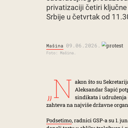
privatizaciji četiri ključ
Srbije u četvrtak od 11.
09.06.2026.
Mašina
Foto: Mašina.
„N
akon što su Sekretari
Aleksandar Šapić pot
sindikata i udruženja
zahteva na najviše državne organe
Podsetimo
, radnici GSP-a su 1. j