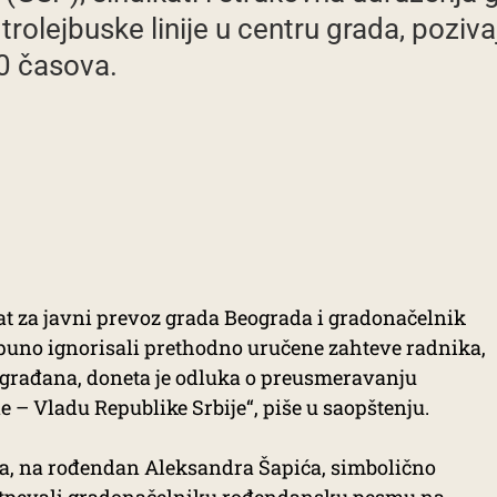
ne trolejbuske linije u centru grada, pozi
30 časova.
jat za javni prevoz grada Beograda i gradonačelnik
puno ignorisali prethodno uručene zahteve radnika,
 građana, doneta je odluka o preusmeravanju
 – Vladu Republike Srbije“, piše u saopštenju.
una, na rođendan Aleksandra Šapića, simbolično