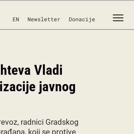
EN
Newsletter
Donacije
ahteva Vladi
tizacije javnog
revoz, radnici Gradskog
rađana, koji se protive