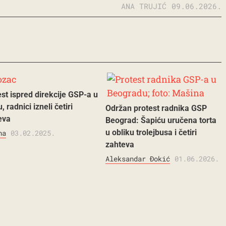
ANA TRUJIĆ
09.06.2026.
st ispred direkcije GSP-a u
, radnici izneli četiri
Održan protest radnika GSP
eva
Beograd: Šapiću uručena torta
u obliku trolejbusa i četiri
na
03.02.2025.
zahteva
Aleksandar Đokić
01.06.2026.