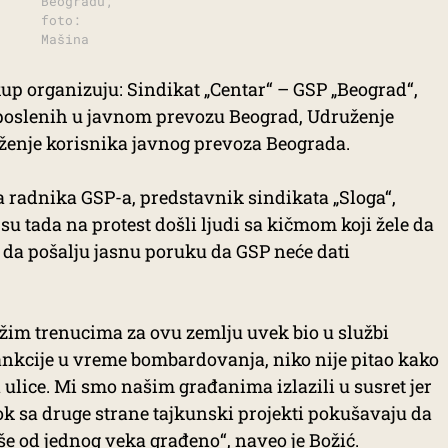
Beogradu;
foto:
Mašina
up organizuju: Sindikat „Centar“ – GSP „Beograd“,
aposlenih u javnom prevozu Beograd, Udruženje
uženje korisnika javnog prevoza Beograda.
 radnika GSP-a, predstavnik sindikata „Sloga“,
 su tada na protest došli ljudi sa kičmom koji žele da
 da pošalju jasnu poruku da GSP neće dati
ežim trenucima za ovu zemlju uvek bio u službi
ankcije u vreme bombardovanja, niko nije pitao kako
na ulice. Mi smo našim građanima izlazili u susret jer
k sa druge strane tajkunski projekti pokušavaju da
še od jednog veka građeno“, naveo je Božić.