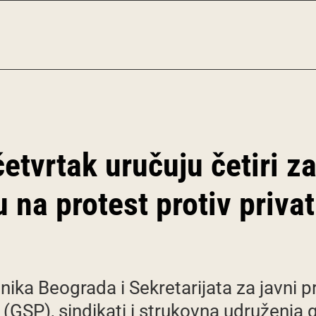
etvrtak uručuju četiri z
u na protest protiv priva
ika Beograda i Sekretarijata za javni p
GSP), sindikati i strukovna udruženja g