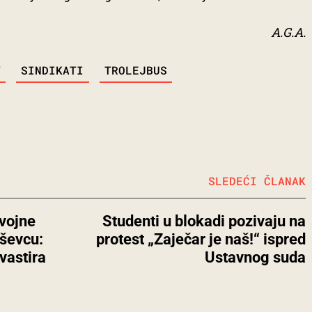
A.G.A.
T
SINDIKATI
TROLEJBUS
SLEDEĆI ČLANAK
 vojne
Studenti u blokadi pozivaju na
uševcu:
protest „Zaječar je naš!“ ispred
vastira
Ustavnog suda