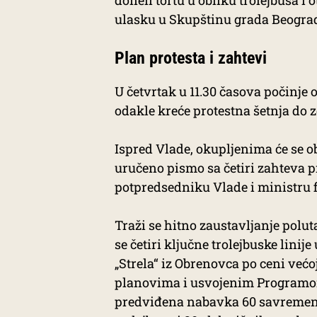
doneli tortu u obliku trolejbusa
ulasku u Skupštinu grada Beogra
Plan protesta i zahtevi
U četvrtak u 11.30 časova počinje
odakle kreće protestna šetnja do 
Ispred Vlade, okupljenima će se ob
uručeno pismo sa četiri zahteva 
potpredsedniku Vlade i ministru 
Traži se hitno zaustavljanje polu
se četiri ključne trolejbuske lini
„Strela“ iz Obrenovca po ceni već
planovima i usvojenim Programom
predviđena nabavka 60 savremeni