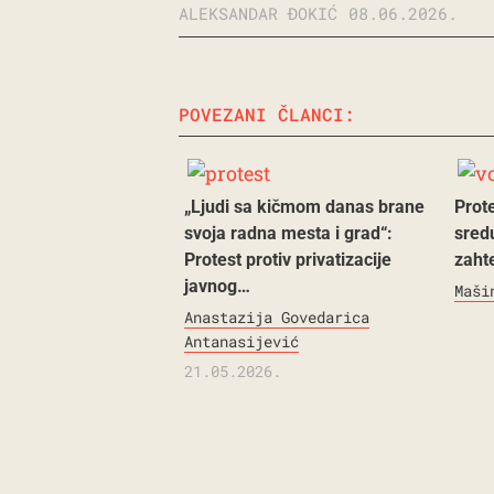
ALEKSANDAR ĐOKIĆ
08.06.2026.
POVEZANI ČLANCI:
„Ljudi sa kičmom danas brane
Prote
svoja radna mesta i grad“:
sredu
Protest protiv privatizacije
zaht
javnog…
Maši
Anastazija Govedarica
Antanasijević
21.05.2026.