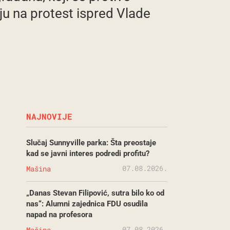
vaju na protest ispred Vlade
NAJNOVIJE
Slučaj Sunnyville parka: Šta preostaje
kad se javni interes podredi profitu?
07.08.2026.
Mašina
„Danas Stevan Filipović, sutra bilo ko od
nas“: Alumni zajednica FDU osudila
napad na profesora
07.08.2026.
Mašina