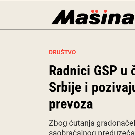
Skip
to
content
DRUŠTVO
Radnici GSP u č
Srbije i pozivaj
prevoza
Zbog ćutanja gradonačeln
saobraćajnog preduzeća (