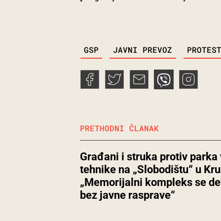
TAGS
GSP
JAVNI PREVOZ
PROTES
PRETHODNI ČLANAK
Građani i struka protiv parka
tehnike na „Slobodištu“ u Kr
„Memorijalni kompleks se de
bez javne rasprave“