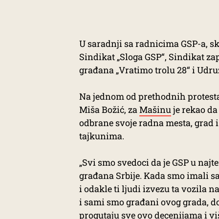
U saradnji sa radnicima GSP-a, sk
Sindikat „Sloga GSP“, Sindikat z
građana „Vratimo trolu 28“ i Udr
Na jednom od prethodnih protesta
Miša Božić, za
Mašinu
je rekao da
odbrane svoje radna mesta, grad i
tajkunima.
„Svi smo svedoci da je GSP u najt
građana Srbije. Kada smo imali s
i odakle ti ljudi izvezu ta vozila 
i sami smo građani ovog grada, do
progutaju sve ovo decenijama i vi