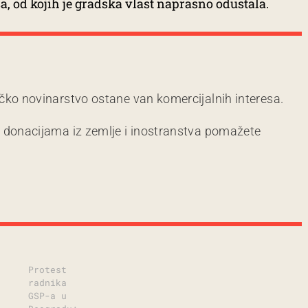
sa, od kojih je gradska vlast naprasno odustala.
čko novinarstvo ostane van komercijalnih interesa.
m donacijama iz zemlje i inostranstva pomažete
Protest
radnika
GSP-a u