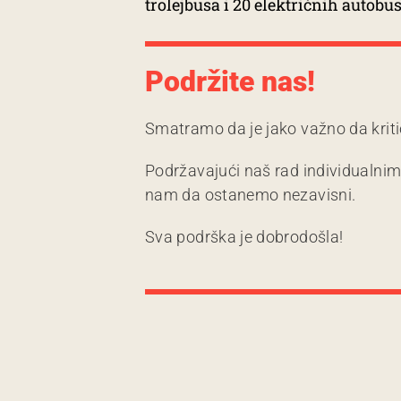
trolejbusa i 20 električnih autobu
Podržite nas!
Smatramo da je jako važno da kriti
Podržavajući naš rad individualni
nam da ostanemo nezavisni.
Sva podrška je dobrodošla!