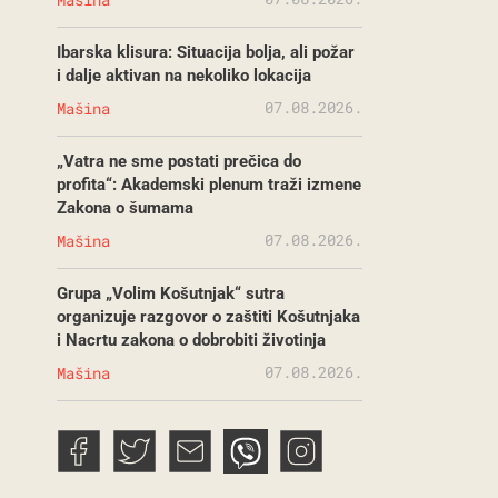
Ibarska klisura: Situacija bolja, ali požar
i dalje aktivan na nekoliko lokacija
07.08.2026.
Mašina
„Vatra ne sme postati prečica do
profita“: Akademski plenum traži izmene
Zakona o šumama
07.08.2026.
Mašina
Grupa „Volim Košutnjak“ sutra
organizuje razgovor o zaštiti Košutnjaka
i Nacrtu zakona o dobrobiti životinja
07.08.2026.
Mašina