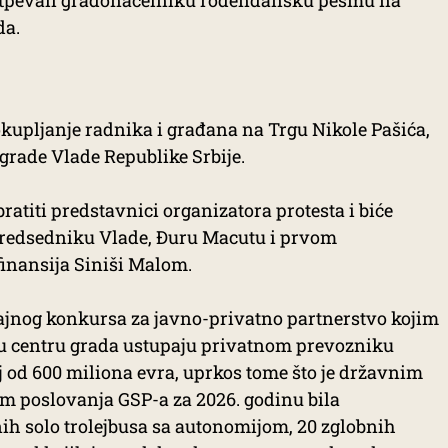
 i otpevali gradonačelniku rođendansku pesmu na
da.
 okupljanje radnika i građana na Trgu Nikole Pašića,
zgrade Vlade Republike Srbije.
ratiti predstavnici organizatora protesta i biće
predsedniku Vlade, Đuru Macutu i prvom
finansija Siniši Malom.
tajnog konkursa za javno-privatno partnerstvo kojim
je u centru grada ustupaju privatnom prevozniku
oj od 600 miliona evra, uprkos tome što je državnim
 poslovanja GSP-a za 2026. godinu bila
h solo trolejbusa sa autonomijom, 20 zglobnih