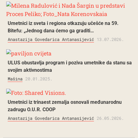
Umetnici iz sveta i regiona otkazuju učešće na 59.
Bitefu: „Jednog dana ćemo ga graditi…
Anastazija Govedarica Antanasijević
13.07.2026.
ULUS obustavlja program i poziva umetnike da stanu sa
svojim aktivnostima
Mašina
20.01.2025.
Umetnici iz trinaest zemalja osnovali međunarodnu
zadrugu O.U.R. COOP
Anastazija Govedarica Antanasijević
26.05.2026.