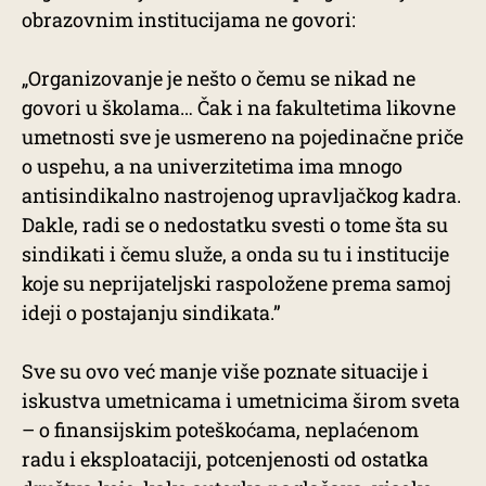
obrazovnim institucijama ne govori:
„Organizovanje je nešto o čemu se nikad ne
govori u školama… Čak i na fakultetima likovne
umetnosti sve je usmereno na pojedinačne priče
o uspehu, a na univerzitetima ima mnogo
antisindikalno nastrojenog upravljačkog kadra.
Dakle, radi se o nedostatku svesti o tome šta su
sindikati i čemu služe, a onda su tu i institucije
koje su neprijateljski raspoložene prema samoj
ideji o postajanju sindikata.”
Sve su ovo već manje više poznate situacije i
iskustva umetnicama i umetnicima širom sveta
– o finansijskim poteškoćama, neplaćenom
radu i eksploataciji, potcenjenosti od ostatka