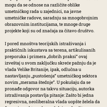
mogu da se odnose na različite oblike
umetničkog rada u zajednici, na javne
umetničke radove, saradnju sa mnogobrojnim
obrazovnim institucijama, te mnoge druge
projekte koji su od značaja za čitavo društvo.
I pored mnoštva teorijskih istraživanja i
praktičnih iskustava sa terena, artikulisanih
preporuka i primera „dobrih praksi“ ovaj
izveštaj u svom zaključku skreće pažnju da je
vlada Velike Britanije, ipak, odlučna u
nastavljanju „pustošenja“ umetničkog sektora
novim „merama štednje“. U pokušaju da se
pronađe odgovor na takvu situaciju, autorka
istraživanja postavlja pitanje: Zašto bi jedna
regresivna, neoliberalna vlada uopšte želela da