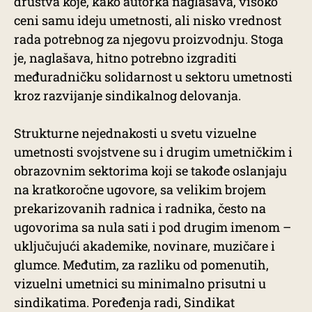
društva koje, kako autorka naglašava, visoko
ceni samu ideju umetnosti, ali nisko vrednost
rada potrebnog za njegovu proizvodnju. Stoga
je, naglašava, hitno potrebno izgraditi
međuradničku solidarnost u sektoru umetnosti
kroz razvijanje sindikalnog delovanja.
Strukturne nejednakosti u svetu vizuelne
umetnosti svojstvene su i drugim umetničkim i
obrazovnim sektorima koji se takođe oslanjaju
na kratkoročne ugovore, sa velikim brojem
prekarizovanih radnica i radnika, često na
ugovorima sa nula sati i pod drugim imenom –
uključujući akademike, novinare, muzičare i
glumce. Međutim, za razliku od pomenutih,
vizuelni umetnici su minimalno prisutni u
sindikatima. Poređenja radi, Sindikat