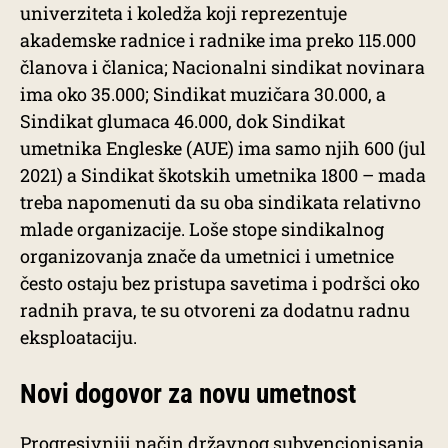
univerziteta i koledža koji reprezentuje
akademske radnice i radnike ima preko 115.000
članova i članica; Nacionalni sindikat novinara
ima oko 35.000; Sindikat muzičara 30.000, a
Sindikat glumaca 46.000, dok Sindikat
umetnika Engleske (AUE) ima samo njih 600 (jul
2021) a Sindikat škotskih umetnika 1800 – mada
treba napomenuti da su oba sindikata relativno
mlade organizacije. Loše stope sindikalnog
organizovanja znače da umetnici i umetnice
često ostaju bez pristupa savetima i podršci oko
radnih prava, te su otvoreni za dodatnu radnu
eksploataciju.
Novi dogovor za novu umetnost
Progresivniji način državnog subvencionisanja