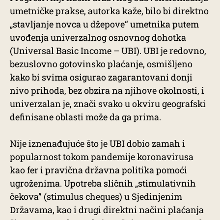
umetničke prakse, autorka kaže, bilo bi direktno
„stavljanje novca u džepove“ umetnika putem
uvođenja univerzalnog osnovnog dohotka
(Universal Basic Income – UBI). UBI je redovno,
bezuslovno gotovinsko plaćanje, osmišljeno
kako bi svima osigurao zagarantovani donji
nivo prihoda, bez obzira na njihove okolnosti, i
univerzalan je, znači svako u okviru geografski
definisane oblasti može da ga prima.
Nije iznenađujuće što je UBI dobio zamah i
popularnost tokom pandemije koronavirusa
kao fer i pravična državna politika pomoći
ugroženima. Upotreba sličnih „stimulativnih
čekova” (stimulus cheques) u Sjedinjenim
Državama, kao i drugi direktni načini plaćanja