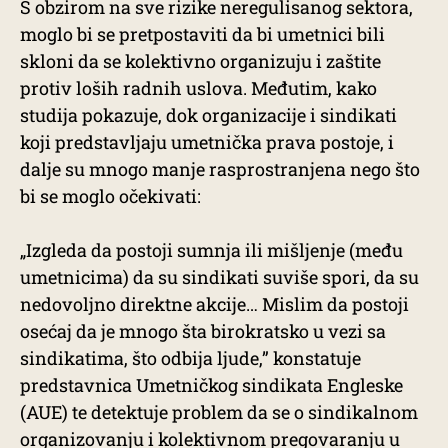
S obzirom na sve rizike neregulisanog sektora,
moglo bi se pretpostaviti da bi umetnici bili
skloni da se kolektivno organizuju i zaštite
protiv loših radnih uslova. Međutim, kako
studija pokazuje, dok organizacije i sindikati
koji predstavljaju umetnička prava postoje, i
dalje su mnogo manje rasprostranjena nego što
bi se moglo očekivati:
„Izgleda da postoji sumnja ili mišljenje (među
umetnicima) da su sindikati suviše spori, da su
nedovoljno direktne akcije… Mislim da postoji
osećaj da je mnogo šta birokratsko u vezi sa
sindikatima, što odbija ljude,” konstatuje
predstavnica Umetničkog sindikata Engleske
(AUE) te detektuje problem da se o sindikalnom
organizovanju i kolektivnom pregovaranju u