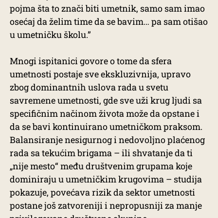
pojma šta to znači biti umetnik, samo sam imao
osećaj da želim time da se bavim… pa sam otišao
u umetničku školu.”
Mnogi ispitanici govore o tome da sfera
umetnosti postaje sve ekskluzivnija, upravo
zbog dominantnih uslova rada u svetu
savremene umetnosti, gde sve uži krug ljudi sa
specifičnim načinom života može da opstane i
da se bavi kontinuirano umetničkom praksom.
Balansiranje nesigurnog i nedovoljno plaćenog
rada sa tekućim brigama – ili shvatanje da ti
„nije mesto“ među društvenim grupama koje
dominiraju u umetničkim krugovima – studija
pokazuje, povećava rizik da sektor umetnosti
postane još zatvoreniji i nepropusniji za manje