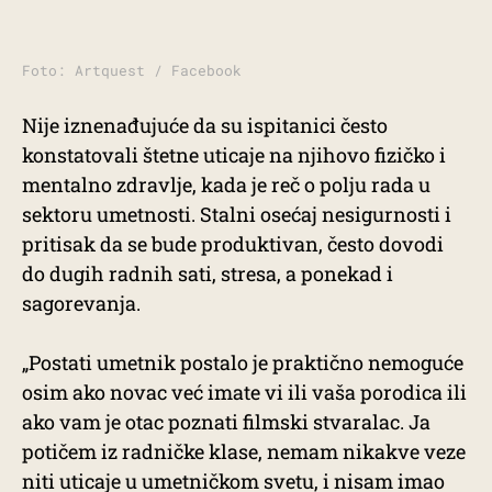
Foto: Artquest / Facebook
Nije iznenađujuće da su ispitanici često
konstatovali štetne uticaje na njihovo fizičko i
mentalno zdravlje, kada je reč o polju rada u
sektoru umetnosti. Stalni osećaj nesigurnosti i
pritisak da se bude produktivan, često dovodi
do dugih radnih sati, stresa, a ponekad i
sagorevanja.
„Postati umetnik postalo je praktično nemoguće
osim ako novac već imate vi ili vaša porodica ili
ako vam je otac poznati filmski stvaralac. Ja
potičem iz radničke klase, nemam nikakve veze
niti uticaje u umetničkom svetu, i nisam imao