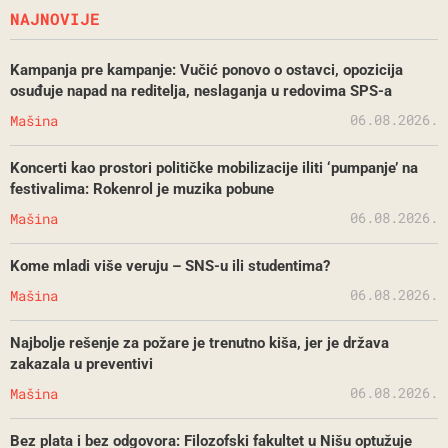
NAJNOVIJE
Kampanja pre kampanje: Vučić ponovo o ostavci, opozicija
osuđuje napad na reditelja, neslaganja u redovima SPS-a
06.08.2026.
Mašina
Koncerti kao prostori političke mobilizacije iliti ‘pumpanje’ na
festivalima: Rokenrol je muzika pobune
06.08.2026.
Mašina
Kome mladi više veruju – SNS-u ili studentima?
06.08.2026.
Mašina
Najbolje rešenje za požare je trenutno kiša, jer je država
zakazala u preventivi
06.08.2026.
Mašina
Bez plata i bez odgovora: Filozofski fakultet u Nišu optužuje