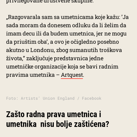
privilegovane društvene skupine.
„Razgovarala sam sa umetnicama koje kažu: ’Ja
sada moram da donesem odluku da li želim da
imam decu ili da budem umetnica, jer ne mogu
da priuštim oba’, a ovo je očigledno posebno
akutno u Londonu, zbog sumanutih troškova
života,” zaključuje predstavnica jedne
umetničke organizacije koja se bavi radnim
pravima umetnika –
Artquest
.
Foto: Artists’ Union England / Facebook
Zašto radna prava umetnica i
umetnika nisu bolje zaštićena?