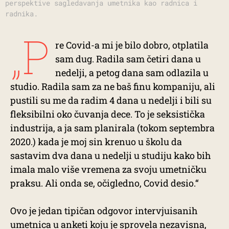
perspektive sagledavanja umetnika kao radnica i
radnika.
„P
re Covid-a mi je bilo dobro, otplatila
sam dug. Radila sam četiri dana u
nedelji, a petog dana sam odlazila u
studio. Radila sam za ne baš finu kompaniju, ali
pustili su me da radim 4 dana u nedelji i bili su
fleksibilni oko čuvanja dece. To je seksistička
industrija, a ja sam planirala (tokom septembra
2020.) kada je moj sin krenuo u školu da
sastavim dva dana u nedelji u studiju kako bih
imala malo više vremena za svoju umetničku
praksu. Ali onda se, očigledno, Covid desio.“
Ovo je jedan tipičan odgovor intervjuisanih
umetnica u anketi koju je sprovela nezavisna,