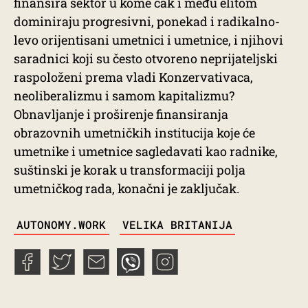
finansira sektor u kome čak i među elitom
dominiraju progresivni, ponekad i radikalno-
levo orijentisani umetnici i umetnice, i njihovi
saradnici koji su često otvoreno neprijateljski
raspoloženi prema vladi Konzervativaca,
neoliberalizmu i samom kapitalizmu?
Obnavljanje i proširenje finansiranja
obrazovnih umetničkih institucija koje će
umetnike i umetnice sagledavati kao radnike,
suštinski je korak u transformaciji polja
umetničkog rada, konačni je zaključak.
TAGS
AUTONOMY.WORK
VELIKA BRITANIJA