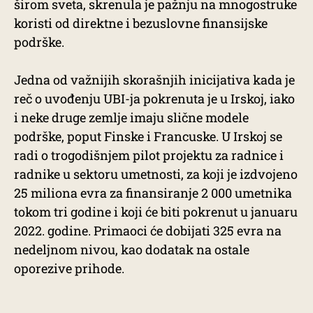
širom sveta, skrenula je pažnju na mnogostruke
koristi od direktne i bezuslovne finansijske
podrške.
Jedna od važnijih skorašnjih inicijativa kada je
reč o uvođenju UBI-ja pokrenuta je u Irskoj, iako
i neke druge zemlje imaju slične modele
podrške, poput Finske i Francuske. U Irskoj se
radi o trogodišnjem pilot projektu za radnice i
radnike u sektoru umetnosti, za koji je izdvojeno
25 miliona evra za finansiranje 2 000 umetnika
tokom tri godine i koji će biti pokrenut u januaru
2022. godine. Primaoci će dobijati 325 evra na
nedeljnom nivou, kao dodatak na ostale
oporezive prihode.