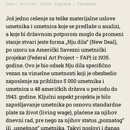
Foto: Artists’ Union England / Facebook
Još jedno rešenje za teške materijalne uslove
umetnika i umetnica koje se predlaže u analizi,
a koje bi državnom potporom moglo da promeni
stanje stvari jeste forma „Nju dila“ (New Deal),
po uzoru na Američki Savezni umetnički
projekat (Federal Art Project – FAP) iz 1935.
godine. Ovo je bio odsek Nju dila specifično
vezan za vizuelne umetnosti koji je obezbedio
zaposlenje za približno 5 000 umetnika i
umetnica u 48 američkih država u periodu do
1943. godine. Ključni aspekt projekta je bilo
zapošljavanje umetnika po osnovu standardne
plate za život (living wage), plaćene za njihov
dnevni rad, pre nego za njihov status „poznatog“
ili „uspešnog“ umetnika. Takvi poslovi i danas