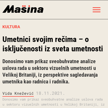
Skip
M
to
content
KULTURA
Umetnici svojim rečima – o
isključenosti iz sveta umetnosti
Donosimo vam prikaz sveobuhvatne analize
uslova rada u sektoru vizuelnih umetnosti u
Velikoj Britaniji, iz perspektive sagledavanja
umetnika kao radnica i radnika.
18.11.2021.
Vida Knežević
Donosimo vam prikaz sveobuhvatne analize uslova rada
u sektoru vizuelnih umetnosti u Velikoj Britaniji, iz