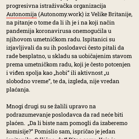
progresivna istraživačka organizacija
Autonomija
(Autonomy.work) iz Velike Britanije,
na pitanje o tome da li ih je i na koji način
pandemija koronavirusa onemogućila u
njihovom umetničkom radu. Ispitanici su
izjavljivali da su ih poslodavci često pitali da
rade besplatno, u skladu sa uobičajenim stavom
prema umetničkom radu, koji je često potcenjen
i viđen spolja kao „hobi“ ili aktivnost „u
slobodno vreme“, te da, izgleda, nije vredan
plaćanja.
Mnogi drugi su se žalili upravo na
podrazumevanje poslodavca da rad neće biti
plaćen. „Da li biste nam pomogli da izaberemo
komisije?“ Pomislio sam, ispričao je jedan