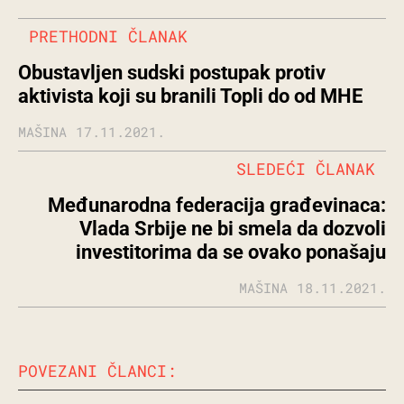
PRETHODNI ČLANAK
Obustavljen sudski postupak protiv
aktivista koji su branili Topli do od MHE
MAŠINA
17.11.2021.
SLEDEĆI ČLANAK
Međunarodna federacija građevinaca:
Vlada Srbije ne bi smela da dozvoli
investitorima da se ovako ponašaju
MAŠINA
18.11.2021.
POVEZANI ČLANCI: