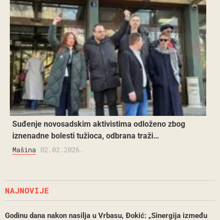
Suđenje novosadskim aktivistima odloženo zbog
iznenadne bolesti tužioca, odbrana traži…
Mašina
02.02.2026.
NAJNOVIJE
Godinu dana nakon nasilja u Vrbasu, Đokić: „Sinergija između