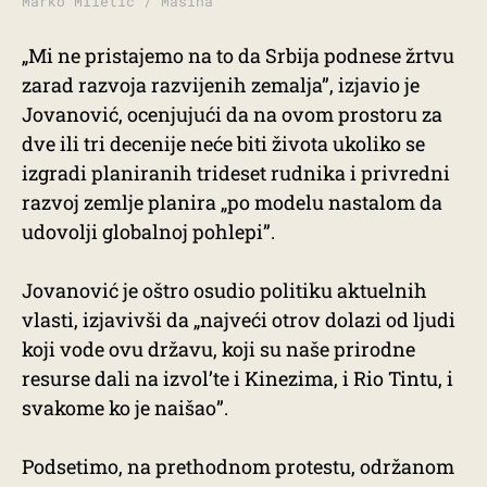
Marko Miletić / Mašina
„Mi ne pristajemo na to da Srbija podnese žrtvu
zarad razvoja razvijenih zemalja”, izjavio je
Jovanović, ocenjujući da na ovom prostoru za
dve ili tri decenije neće biti života ukoliko se
izgradi planiranih trideset rudnika i privredni
razvoj zemlje planira „po modelu nastalom da
udovolji globalnoj pohlepi”.
Jovanović je oštro osudio politiku aktuelnih
vlasti, izjavivši da „najveći otrov dolazi od ljudi
koji vode ovu državu, koji su naše prirodne
resurse dali na izvol’te i Kinezima, i Rio Tintu, i
svakome ko je naišao”.
Podsetimo, na prethodnom protestu, održanom