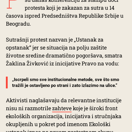
protesta koji je zakazan za sutra u 14
časova ispred Predsedništva Republike Srbije u
Beogradu.
Sutrašnji protest nazvan je „Ustanak za
opstanak“ jer se situacija na polju zaštite
životne sredine dramatično pogoršava, smatra
Žaklina Živković iz inicijative Pravo na vodu:
„Iscrpeli smo sve institucionalne metode, sve što smo
tražili je ostavljeno po strani i zato izlazimo na ulice.“
Aktivisti naglašavaju da relevantne institucije
nisu ni razmotrile
zahteve
koje je široki front
ekoloških organizacija, inicijativa i stručnjaka
okupljenih u pokret pod imenom Ekološki
ustanak izneo na prvom protestnom
skupu
,