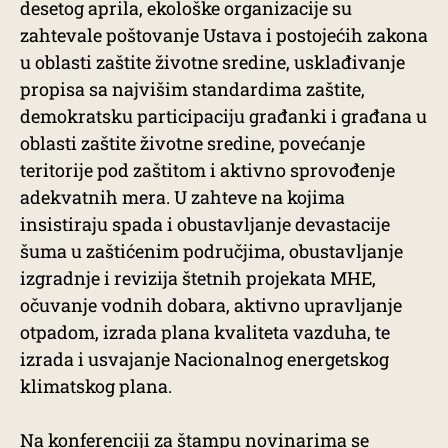
desetog aprila, ekološke organizacije su
zahtevale poštovanje Ustava i postojećih zakona
u oblasti zaštite životne sredine, usklađivanje
propisa sa najvišim standardima zaštite,
demokratsku participaciju građanki i građana u
oblasti zaštite životne sredine, povećanje
teritorije pod zaštitom i aktivno sprovođenje
adekvatnih mera. U zahteve na kojima
insistiraju spada i obustavljanje devastacije
šuma u zaštićenim područjima, obustavljanje
izgradnje i revizija štetnih projekata MHE,
očuvanje vodnih dobara, aktivno upravljanje
otpadom, izrada plana kvaliteta vazduha, te
izrada i usvajanje Nacionalnog energetskog
klimatskog plana.
Na konferenciji za štampu novinarima se