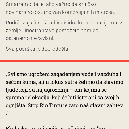
Smatramo da je jako važno da kritičko
novinarstvo ostane van komercijalnih interesa.
Podržavajući naš rad individualnim donacijama iz
zemlje i inostranstva pomažete nam da
ostanemo nezavisni.
Sva podrška je dobrodošla!
„Svi smo ugroženi zagađenjem vode i vazduha i
sečom šuma, ali u fokus sutra želimo da stavimo
ljude koji su najugroženiji – oni kojima se
sprema relokacija, koji će biti isterani sa svojih
ognjišta. Stop Rio Tintu je zato naš glavni zahtev
.“
Ekološke organizacije, stručnjaci, građani i