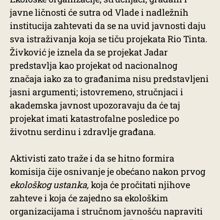
javne ličnosti će sutra od Vlade i nadležnih
institucija zahtevati da se na uvid javnosti daju
sva istraživanja koja se tiču projekata Rio Tinta.
Živković je iznela da se projekat Jadar
predstavlja kao projekat od nacionalnog
značaja iako za to građanima nisu predstavljeni
jasni argumenti; istovremeno, stručnjaci i
akademska javnost upozoravaju da će taj
projekat imati katastrofalne posledice po
životnu serdinu i zdravlje građana.
Aktivisti zato traže i da se hitno formira
komisija čije osnivanje je obećano nakon prvog
ekološkog ustanka,
koja će pročitati njihove
zahteve i koja će zajedno sa ekološkim
organizacijama i stručnom javnošću napraviti