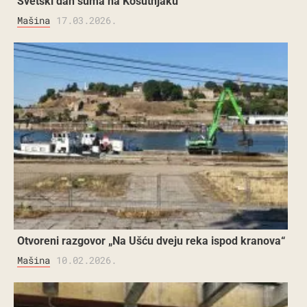
Svetski dan šuma na Košutnjaku
Mašina
17.03.2026.
Otvoreni razgovor „Na Ušću dveju reka ispod kranova“
Mašina
10.02.2026.