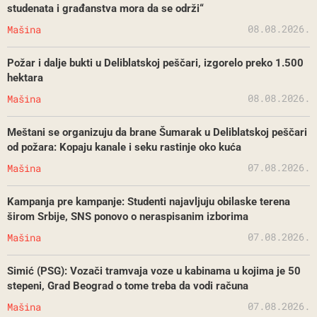
studenata i građanstva mora da se održi“
08.08.2026.
Mašina
Požar i dalje bukti u Deliblatskoj peščari, izgorelo preko 1.500
hektara
08.08.2026.
Mašina
Meštani se organizuju da brane Šumarak u Deliblatskoj peščari
od požara: Kopaju kanale i seku rastinje oko kuća
07.08.2026.
Mašina
Kampanja pre kampanje: Studenti najavljuju obilaske terena
širom Srbije, SNS ponovo o neraspisanim izborima
07.08.2026.
Mašina
Simić (PSG): Vozači tramvaja voze u kabinama u kojima je 50
stepeni, Grad Beograd o tome treba da vodi računa
07.08.2026.
Mašina