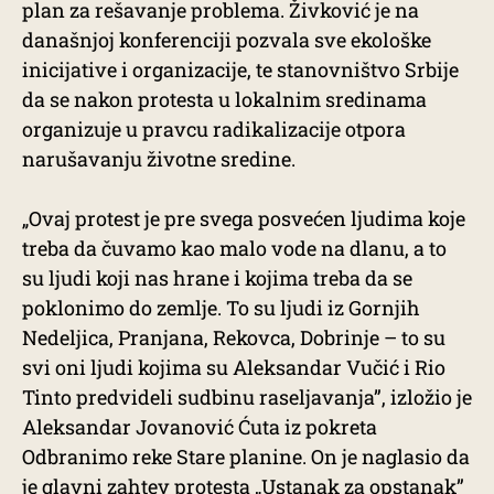
plan za rešavanje problema. Živković je na
današnjoj konferenciji pozvala sve ekološke
inicijative i organizacije, te stanovništvo Srbije
da se nakon protesta u lokalnim sredinama
organizuje u pravcu radikalizacije otpora
narušavanju životne sredine.
„Ovaj protest je pre svega posvećen ljudima koje
treba da čuvamo kao malo vode na dlanu, a to
su ljudi koji nas hrane i kojima treba da se
poklonimo do zemlje. To su ljudi iz Gornjih
Nedeljica, Pranjana, Rekovca, Dobrinje – to su
svi oni ljudi kojima su Aleksandar Vučić i Rio
Tinto predvideli sudbinu raseljavanja”, izložio je
Aleksandar Jovanović Ćuta iz pokreta
Odbranimo reke Stare planine. On je naglasio da
je glavni zahtev protesta „Ustanak za opstanak”