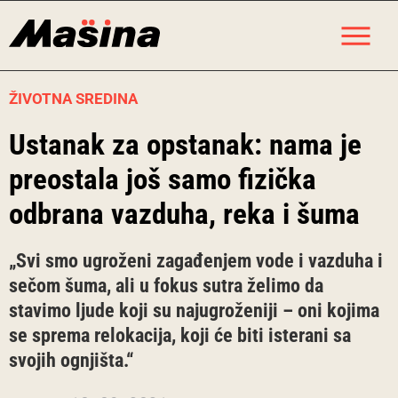
Skip
M
to
content
ŽIVOTNA SREDINA
Ustanak za opstanak: nama je
preostala još samo fizička
odbrana vazduha, reka i šuma
„Svi smo ugroženi zagađenjem vode i vazduha i
sečom šuma, ali u fokus sutra želimo da
stavimo ljude koji su najugroženiji – oni kojima
se sprema relokacija, koji će biti isterani sa
svojih ognjišta.“