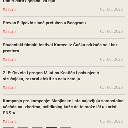
Dan rudara i godina iza njih
06.08.2026.
Mašina
Stevan Filipović sinoć pretučen u Beogradu
06.08.2026.
Mašina
Studentski filmski festival Kameo iz Čačka održaće se i bez
prostora
06.08.2026.
Mašina
ZLF: Osveta i progon Milutina Kostića i pobunjenih
stručnjaka, razorni efekti za celu zemlju
06.08.2026.
Mašina
Kampanja pre kampanje: Manjinske liste najavljuju samostalno
učešće na izborima, politikolog kaže da to može ići u korist
SNS-u
05.08.2026.
Mašina