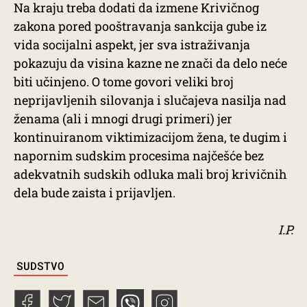
Na kraju treba dodati da izmene Krivičnog
zakona pored pooštravanja sankcija gube iz
vida socijalni aspekt, jer sva istraživanja
pokazuju da visina kazne ne znači da delo neće
biti učinjeno. O tome govori veliki broj
neprijavljenih silovanja i slučajeva nasilja nad
ženama (ali i mnogi drugi primeri) jer
kontinuiranom viktimizacijom žena, te dugim i
napornim sudskim procesima najčešće bez
adekvatnih sudskih odluka mali broj krivičnih
dela bude zaista i prijavljen.
I.P.
TAGS
SUDSTVO