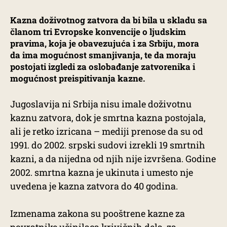
Kazna doživotnog zatvora da bi bila u skladu sa
članom tri Evropske konvencije o ljudskim
pravima, koja je obavezujuća i za Srbiju, mora
da ima mogućnost smanjivanja, te da moraju
postojati izgledi za oslobađanje zatvorenika i
mogućnost preispitivanja kazne.
Jugoslavija ni Srbija nisu imale doživotnu
kaznu zatvora, dok je smrtna kazna postojala,
ali je retko izricana – mediji prenose da su od
1991. do 2002. srpski sudovi izrekli 19 smrtnih
kazni, a da nijedna od njih nije izvršena. Godine
2002. smrtna kazna je ukinuta i umesto nje
uvedena je kazna zatvora do 40 godina.
Izmenama zakona su pooštrene kazne za
povratnike učinilaca krivičnih dela, za