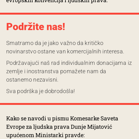
evropskih konvencija i ljudskih prava.
Podržite nas!
Smatramo da je jako važno da kritičko
novinarstvo ostane van komercijalnih interesa.
Podržavajući naš rad individualnim donacijama iz
zemlje i inostranstva pomažete nam da
ostanemo nezavisni.
Sva podrška je dobrodošla!
Kako se navodi u pismu Komesarke Saveta
Evrope za ljudska prava Dunje Mijatović
upućenom Ministarki pravde: