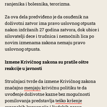
ranjenika i bolesnika, terorizma.
Za ova dela predviđeno je da osuđenik na
doživotni zatvor ima pravo uslovnog otpusta
nakon izdržanih 27 godina zatvora, dok ubice i
silovatelji dece i trudnica i nemoćnih lica po
novim izmenama zakona nemaju pravo
uslovnog otpusta.
Izmene Krivičnog zakona su pratile oštre
reakcije u javnosti
Stručnjaci tvrde da izmene Krivičnog zakona
značajno
menjaju
krivičnu politiku te da
uvođenje doživotne kazne bez mogućnosti
pomilovanja predstavlja
teško kršenje