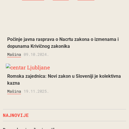
Počinje javna rasprava o Nacrtu zakona o izmenama i
dopunama Krivičnog zakonika
Mašina
09.10.2024.
Romska zajednica: Novi zakon u Sloveniji je kolektivna
kazna
Mašina
19.11.2025.
NAJNOVIJE