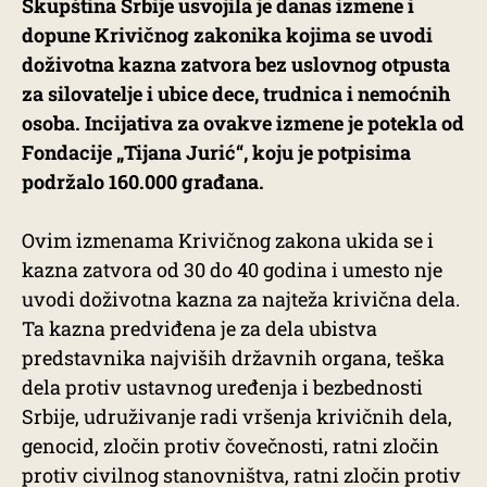
Skupština Srbije usvojila je danas izmene i
dopune Krivičnog zakonika kojima se uvodi
doživotna kazna zatvora bez uslovnog otpusta
za silovatelje i ubice dece, trudnica i nemoćnih
osoba. Incijativa za ovakve izmene je potekla od
Fondacije „Tijana Jurić“, koju je potpisima
podržalo 160.000 građana.
Ovim izmenama Krivičnog zakona ukida se i
kazna zatvora od 30 do 40 godina i umesto nje
uvodi doživotna kazna za najteža krivična dela.
Ta kazna predviđena je za dela ubistva
predstavnika najviših državnih organa, teška
dela protiv ustavnog uređenja i bezbednosti
Srbije, udruživanje radi vršenja krivičnih dela,
genocid, zločin protiv čovečnosti, ratni zločin
protiv civilnog stanovništva, ratni zločin protiv