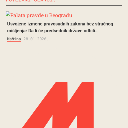
Usvojene izmene pravosudnih zakona bez stručnog
mišljenja: Da li će predsednik države odbiti…
Mašina
28.01.2026.