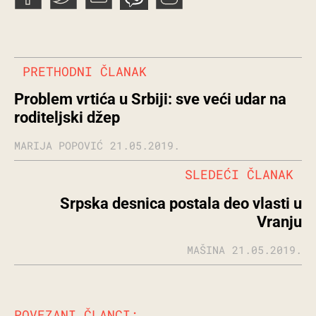
PRETHODNI ČLANAK
Problem vrtića u Srbiji: sve veći udar na
roditeljski džep
MARIJA POPOVIĆ
21.05.2019.
SLEDEĆI ČLANAK
Srpska desnica postala deo vlasti u
Vranju
MAŠINA
21.05.2019.
POVEZANI ČLANCI: