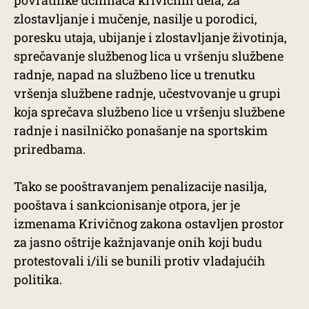
zlostavljanje i mučenje, nasilje u porodici,
poresku utaja, ubijanje i zlostavljanje životinja,
sprečavanje službenog lica u vršenju službene
radnje, napad na službeno lice u trenutku
vršenja službene radnje, učestvovanje u grupi
koja sprečava službeno lice u vršenju službene
radnje i nasilničko ponašanje na sportskim
priredbama.
Tako se pooštravanjem penalizacije nasilja,
pooštava i sankcionisanje otpora, jer je
izmenama Krivičnog zakona ostavljen prostor
za jasno oštrije kažnjavanje onih koji budu
protestovali i/ili se bunili protiv vladajućih
politika.