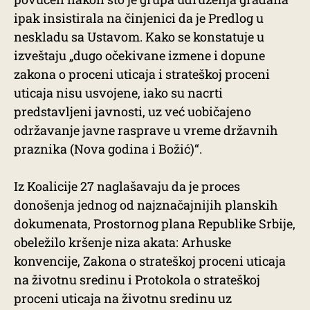
ipak insistirala na činjenici da je Predlog u
neskladu sa Ustavom. Kako se konstatuje u
izveštaju „dugo očekivane izmene i dopune
zakona o proceni uticaja i strateškoj proceni
uticaja nisu usvojene, iako su nacrti
predstavljeni javnosti, uz već uobičajeno
održavanje javne rasprave u vreme državnih
praznika (Nova godina i Božić)“.
Iz Koalicije 27 naglašavaju da je proces
donošenja jednog od najznačajnijih planskih
dokumenata, Prostornog plana Republike Srbije,
obeležilo kršenje niza akata: Arhuske
konvencije, Zakona o strateškoj proceni uticaja
na životnu sredinu i Protokola o strateškoj
proceni uticaja na životnu sredinu uz