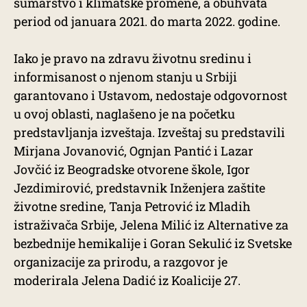
šumarstvo i klimatske promene, a obuhvata
period od januara 2021. do marta 2022. godine.
Iako je pravo na zdravu životnu sredinu i
informisanost o njenom stanju u Srbiji
garantovano i Ustavom, nedostaje odgovornost
u ovoj oblasti, naglašeno je na početku
predstavljanja izveštaja. Izveštaj su predstavili
Mirjana Jovanović, Ognjan Pantić i Lazar
Jovčić iz Beogradske otvorene škole, Igor
Jezdimirović, predstavnik Inženjera zaštite
životne sredine, Tanja Petrović iz Mladih
istraživača Srbije, Jelena Milić iz Alternative za
bezbednije hemikalije i Goran Sekulić iz Svetske
organizacije za prirodu, a razgovor je
moderirala Jelena Dadić iz Koalicije 27.