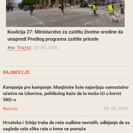
Koalicija 27: Ministarstvo za zaštitu životne sredine da
unapredi Predlog programa zaštite prirode
Ana Trujić
28.05.2026.
NAJNOVIJE
Kampanja pre kampanje: Manjinske liste najavljuju samostalno
učešće na izborima, politikolog kaže da to može ići u korist
SNS-u
05.08.2026.
Mašina
Hrvatska i Srbija treba da reše sudbine nestalih, odbijanje da se
sagleda cela slika rata u tome ne pomaže