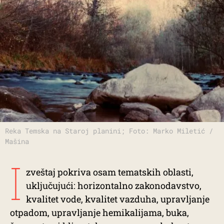
Reka Temska na Staroj planini; Foto: Marko Miletić /
Mašina
I
zveštaj pokriva osam tematskih oblasti,
uključujući: horizontalno zakonodavstvo,
kvalitet vode, kvalitet vazduha, upravljanje
otpadom, upravljanje hemikalijama, buka,