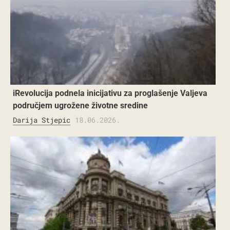
iRevolucija podnela inicijativu za proglašenje Valjeva
područjem ugrožene životne sredine
Darija Stjepic
18.06.2026.