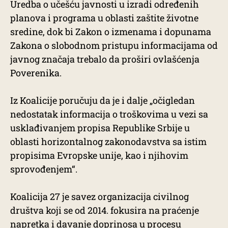
Uredba o učešću javnosti u izradi određenih
planova i programa u oblasti zaštite životne
sredine, dok bi Zakon o izmenama i dopunama
Zakona o slobodnom pristupu informacijama od
javnog značaja trebalo da proširi ovlašćenja
Poverenika.
Iz Koalicije poručuju da je i dalje „očigledan
nedostatak informacija o troškovima u vezi sa
usklađivanjem propisa Republike Srbije u
oblasti horizontalnog zakonodavstva sa istim
propisima Evropske unije, kao i njihovim
sprovođenjem“.
Koalicija 27 je savez organizacija civilnog
društva koji se od 2014. fokusira na praćenje
napretka i davanje doprinosa u procesu