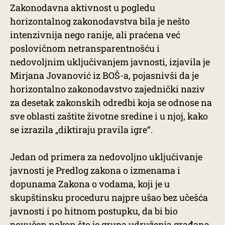
Zakonodavna aktivnost u pogledu
horizontalnog zakonodavstva bila je nešto
intenzivnija nego ranije, ali praćena već
poslovičnom netransparentnošću i
nedovoljnim uključivanjem javnosti, izjavila je
Mirjana Jovanović iz BOŠ-a, pojasnivši da je
horizontalno zakonodavstvo zajednički naziv
za desetak zakonskih odredbi koja se odnose na
sve oblasti zaštite životne sredine i u njoj, kako
se izrazila „diktiraju pravila igre“.
Jedan od primera za nedovoljno uključivanje
javnosti je Predlog zakona o izmenama i
dopunama Zakona o vodama, koji je u
skupštinsku proceduru najpre ušao bez učešća
javnosti i po hitnom postupku, da bi bio
povučen nakon što je grupa udruženja građana