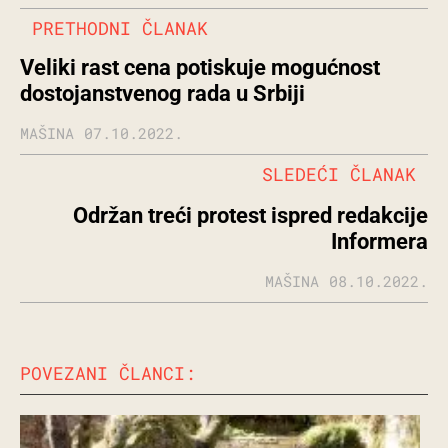
PRETHODNI ČLANAK
Veliki rast cena potiskuje mogućnost
dostojanstvenog rada u Srbiji
MAŠINA
07.10.2022.
SLEDEĆI ČLANAK
Održan treći protest ispred redakcije
Informera
MAŠINA
08.10.2022.
POVEZANI ČLANCI: