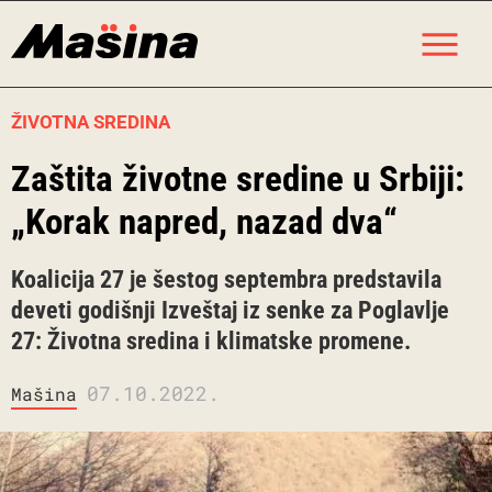
Skip
M
to
content
ŽIVOTNA SREDINA
Zaštita životne sredine u Srbiji:
„Korak napred, nazad dva“
Koalicija 27 je šestog septembra predstavila
deveti godišnji Izveštaj iz senke za Poglavlje
27: Životna sredina i klimatske promene.
07.10.2022.
Mašina