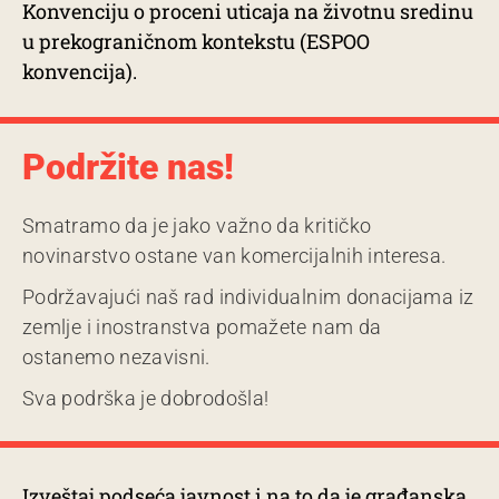
Konvenciju o proceni uticaja na životnu sredinu
u prekograničnom kontekstu (ESPOO
konvencija).
Podržite nas!
Smatramo da je jako važno da kritičko
novinarstvo ostane van komercijalnih interesa.
Podržavajući naš rad individualnim donacijama iz
zemlje i inostranstva pomažete nam da
ostanemo nezavisni.
Sva podrška je dobrodošla!
Izveštaj podseća javnost i na to da je građanska