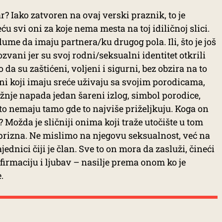
r? Iako zatvoren na ovaj verski praznik, to je
u svi oni za koje nema mesta na toj idiličnoj slici.
me da imaju partnera/ku drugog pola. Ili, što je još
pozvani jer su svoj rodni/seksualni identitet otkrili
da su zaštićeni, voljeni i sigurni, bez obzira na to
oni koji imaju sreće uživaju sa svojim porodicama,
ržnje napada jedan šareni izlog, simbol porodice,
 to nemaju tamo gde to najviše priželjkuju. Koga on
 Možda je sličniji onima koji traže utočište u tom
a prizna. Ne mislimo na njegovu seksualnost, već na
jednici čiji je član. Sve to on mora da zasluži, čineći
afirmaciju i ljubav – nasilje prema onom ko je
.