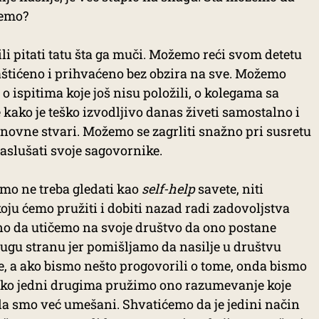
jemo?
 pitati tatu šta ga muči. Možemo reći svom detetu
zaštićeno i prihvaćeno bez obzira na sve. Možemo
o ispitima koje još nisu položili, o kolegama sa
e kako je teško izvodljivo danas živeti samostalno i
osnovne stvari. Možemo se zagrliti snažno pri susretu
saslušati svoje sagovornike.
mo ne treba gledati kao
self-help
savete, niti
oju ćemo pružiti i dobiti nazad radi zadovoljstva
žno da utičemo na svoje društvo da ono postane
ugu stranu jer pomišljamo da nasilje u društvu
e, a ako bismo nešto progovorili o tome, onda bismo
. Ako jedni drugima pružimo ono razumevanje koje
a smo već umešani. Shvatićemo da je jedini način