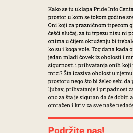
Kako se tu uklapa Pride Info Centa
prostor u kom se tokom godine sreć
Oni koji za prazničnom trpezom glu
češći slučaj, za tu trpezu nisu ni 
onima u čijem okruženju bi trebalo 
ko su i koga vole. Tog dana kada 
jedan mladi čovek iz oholosti i m
sigurnosti i prihvatanja onih koji
mrzi? Šta izaziva oholost u njemu?
prostoru nego što bi želeo sebi d
ljubav, prihvatanje i pripadnost za
ono za šta je siguran da će dobiti 
omražen i kriv za sve naše nedaće
Podržite nas!