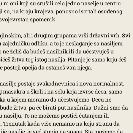
 ni oni koji su srušili celo jedno naselje u centru
ji su, na kraju krajeva, ponosno iscrtali osuđenog
 svojevrstan spomenik.
njinskim, ali i drugim grupama vrši državni vrh. Svi
u zajedničku odliku, a to je neslaganje sa nasiljem
 ne želiš da budeš nasilnik ili da učestvuješ u
ćeš žrtva tog istog nasilja. Pitanje je samo koju ćeš
 postoji opcija da ostaneš van njega.
asilje postaje svakodnevnica i nova normalnost.
masakra u školi i na selu koja izvrše deca, samo
tka u kojem moramo da učestvujemo. Decu ne
 bude žrtva, pa će birati put nasilnika. Dužni smo da
u nasilju. To ne možemo postići ćutanjem ili
u. Trenutak kada više nemamo na koju stranu da
e nasilje, je već stupio na snagu. Šta možemo da