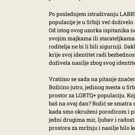
Po poslednjem istraživanju LABR
populacije je u Srbiji već doživel
Od istog ovog uzorka ispitanika ne
svojim majkama ili starateljkama sv
roditelja ne bi li bili sigurniji. D
krije svoj identitet radi bezbednos
doživela nasilje zbog svog identite
Vratimo se sada na pitanje značenj
Božićno jutro, jedinog mesta u Srbi
prostor za LGBTQ+ populaciju. Koj
baš na ovaj dan? Božić se smatra
kada smo okruženi porodicom i pr
jedni drugima mir, ljubav i radost. 
prostora za mržnju i nasilje bilo ko