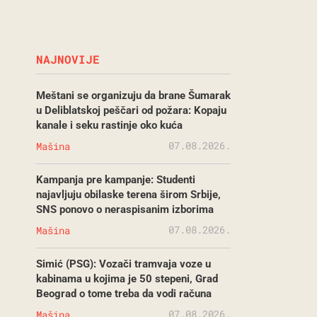
NAJNOVIJE
Meštani se organizuju da brane Šumarak
u Deliblatskoj peščari od požara: Kopaju
kanale i seku rastinje oko kuća
07.08.2026.
Mašina
Kampanja pre kampanje: Studenti
najavljuju obilaske terena širom Srbije,
SNS ponovo o neraspisanim izborima
07.08.2026.
Mašina
Simić (PSG): Vozači tramvaja voze u
kabinama u kojima je 50 stepeni, Grad
Beograd o tome treba da vodi računa
07.08.2026.
Mašina