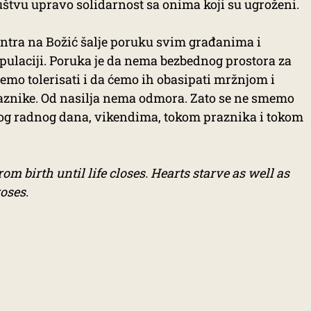
ruštvu upravo solidarnost sa onima koji su ugroženi.
Centra na Božić šalje poruku svim građanima i
laciji. Poruka je da nema bezbednog prostora za
ećemo tolerisati i da ćemo ih obasipati mržnjom i
raznike. Od nasilja nema odmora. Zato se ne smemo
kog radnog dana, vikendima, tokom praznika i tokom
om birth until life closes. Hearts starve as well as
roses
.