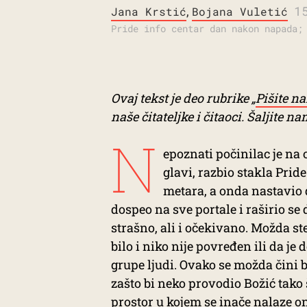
,
1
Jana Krstić
Bojana Vuletić
Pride info centar dan nakon napada;
Ovaj tekst je deo rubrike „
Pišite n
naše čitateljke i čitaoci. Šaljite n
N
epoznati počinilac je n
glavi, razbio stakla Prid
metara, a onda nastavio 
dospeo na sve portale i raširio s
strašno, ali i očekivano. Možda ste
bilo i niko nije povređen ili da je
grupe ljudi. Ovako se možda čini be
zašto bi neko provodio Božić tako 
prostor u kojem se inače nalaze o