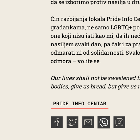
da se izborimo protiv nasilja u d
Čin razbijanja lokala Pride Info 
građankama, ne samo LGBTQ+ popu
one koji nisu isti kao mi, da ih n
nasiljem svaki dan, pa čak i za p
odmarati ni od solidarnosti. Sva
odmora – volite se.
Our lives shall not be sweetened fr
bodies, give us bread, but give us 
TAGS
PRIDE INFO CENTAR