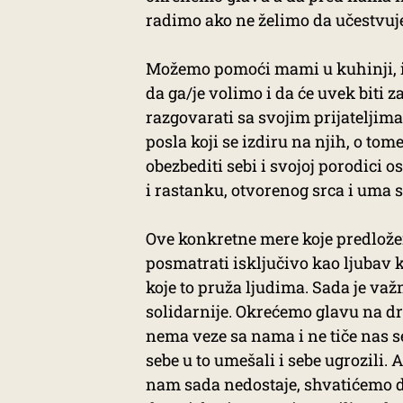
radimo ako ne želimo da učestvu
Možemo pomoći mami u kuhinji, ili
da ga/je volimo i da će uvek biti 
razgovarati sa svojim prijateljima 
posla koji se izdiru na njih, o tom
obezbediti sebi i svojoj porodici 
i rastanku, otvorenog srca i uma 
Ove konkretne mere koje predlože
posmatrati isključivo kao ljubav k
koje to pruža ljudima. Sada je va
solidarnije. Okrećemo glavu na dr
nema veze sa nama i ne tiče nas s
sebe u to umešali i sebe ugrozili
nam sada nedostaje, shvatićemo d