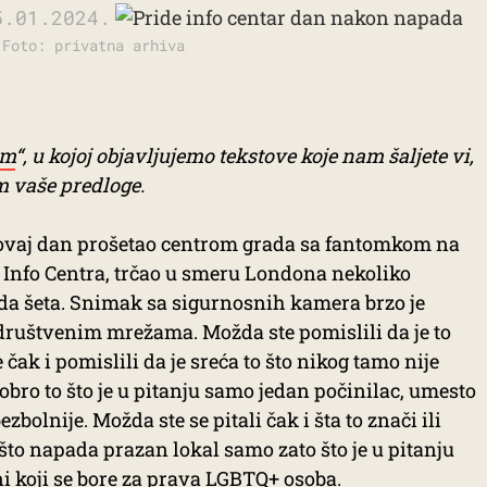
5.01.2024.
 Foto: privatna arhiva
am
“, u kojoj objavljujemo tekstove koje nam šaljete vi,
am vaše predloge.
a ovaj dan prošetao centrom grada sa fantomkom na
e Info Centra, trčao u smeru Londona nekoliko
da šeta. Snimak sa sigurnosnih kamera brzo je
e društvenim mrežama. Možda ste pomislili da je to
 čak i pomislili da je sreća to što nikog tamo nije
 dobro to što je u pitanju samo jedan počinilac, umesto
zbolnije. Možda ste se pitali čak i šta to znači ili
što napada prazan lokal samo zato što je u pitanju
ni koji se bore za prava LGBTQ+ osoba.