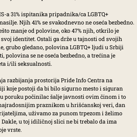
IS-a 31% ispitanika pripadnika/ca LGBTQ+
o nasilje. Njih 41% se svakodnevno ne oseća bezbedno.
što manje od polovine, oko 47% njih, otkrilo je
oj identitet. Ostali ga drže u tajnosti od svojih
akle, grubo gledano, polovina LGBTQ+ ljudi u Srbiji
ti, polovina se ne oseća bezbedno, a trećina je
ta i/ili seksualnosti.
a razbijanja prostorija Pride Info Centra na
ji koje postoji da bi bilo sigurno mesto i siguran
u poruku počinilac šalje javnosti ovim činom i to
 najradosnijim praznikom u hrišćanskoj veri, dan
ijateljima, uživamo za punom trpezom i želimo
Dakle, u toj idiličnoj slici ne bi trebalo da ima
je vrste.