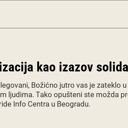
zacija kao izazov solida
ilegovani, Božićno jutro vas je zateklo u
 ljudima. Tako opušteni ste možda prelis
ide Info Centra u Beogradu.