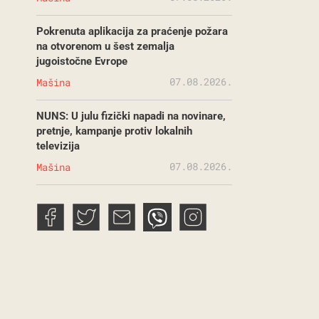
Pokrenuta aplikacija za praćenje požara
na otvorenom u šest zemalja
jugoistočne Evrope
07.08.2026.
Mašina
NUNS: U julu fizički napadi na novinare,
pretnje, kampanje protiv lokalnih
televizija
07.08.2026.
Mašina