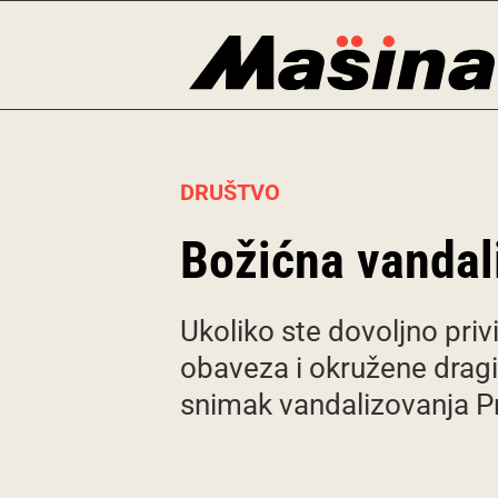
Skip
to
content
DRUŠTVO
Božićna vandali
Ukoliko ste dovoljno priv
obaveza i okružene dragim
snimak vandalizovanja Pr