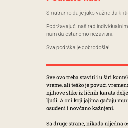
Smatramo da je jako važno da kriti
Podržavajući naš rad individualni
nam da ostanemo nezavisni.
Sva podrška je dobrodošla!
Sve ovo treba staviti i u širi kont
vreme, ali teško je povući vremen
njihove slike iz ličnih karata del
ljudi. A oni koji jajima gađaju mu
osuđeni i novčano kažnjeni.
Sa druge strane, nikada nijedna os