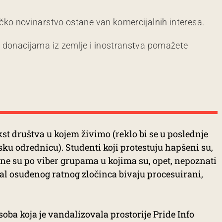
čko novinarstvo ostane van komercijalnih interesa.
m donacijama iz zemlje i inostranstva pomažete
ekst društva u kojem živimo (reklo bi se u poslednje
sku odrednicu). Studenti koji protestuju hapšeni su,
jene su po viber grupama u kojima su, opet, nepoznati
ral osuđenog ratnog zločinca bivaju procesuirani,
oba koja je vandalizovala prostorije Pride Info