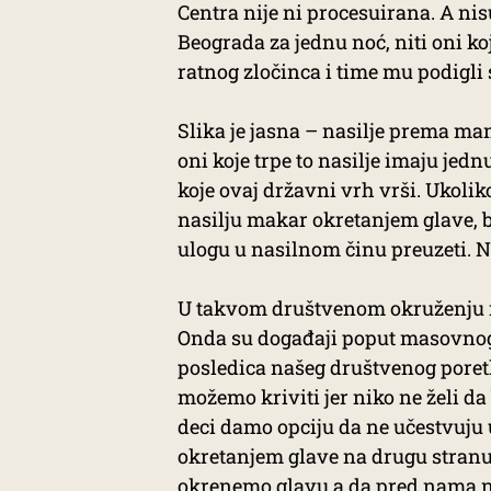
Centra nije ni procesuirana. A nisu
Beograda za jednu noć, niti oni ko
ratnog zločinca i time mu podigli
Slika je jasna – nasilje prema ma
oni koje trpe to nasilje imaju jedn
koje ovaj državni vrh vrši. Ukoliko
nasilju makar okretanjem glave, bi
ulogu u nasilnom činu preuzeti. Ne
U takvom društvenom okruženju n
Onda su događaji poput masovnog 
posledica našeg društvenog pore
možemo kriviti jer niko ne želi da
deci damo opciju da ne učestvuju 
okretanjem glave na drugu stran
okrenemo glavu a da pred nama nij