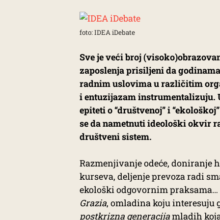
foto: IDEA iDebate
Sve je veći broj (visoko)obrazova
zaposlenja prisiljeni da godinama 
radnim uslovima u različitim org
i entuzijazam instrumentalizuju.
epiteti o “društvenoj” i “ekološko
se da nametnuti ideološki okvir r
društveni sistem.
Razmenjivanje odeće, doniranje h
kurseva, deljenje prevoza radi sm
ekološki odgovornim praksama… A
Grazia
, omladina koju interesuju
postkrizna
generacija
mladih koja