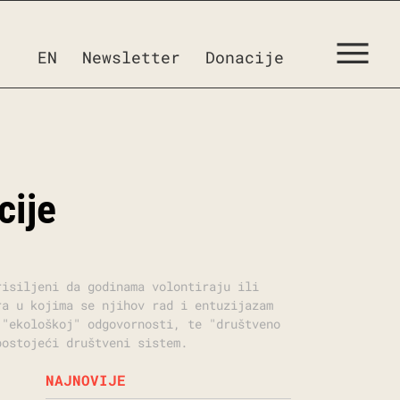
EN
Newsletter
Donacije
cije
risiljeni da godinama volontiraju ili
ra u kojima se njihov rad i entuzijazam
 "ekološkoj" odgovornosti, te "društveno
postojeći društveni sistem.
NAJNOVIJE