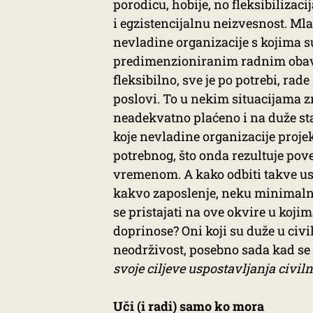
porodicu, hobije, no fleksibiliza
i egzistencijalnu neizvesnost. Mla
nevladine organizacije s kojima s
predimenzioniranim radnim obave
fleksibilno, sve je po potrebi, rade
poslovi. To u nekim situacijama zn
neadekvatno plaćeno i na duže sta
koje nevladine organizacije projek
potrebnog, što onda rezultuje po
vremenom. A kako odbiti takve usl
kakvo zaposlenje, neku minimalnu
se pristajati na ove okvire u koj
doprinose? Oni koji su duže u ci
neodrživost, posebno sada kad se
svoje ciljeve uspostavljanja civil
Uči (i radi) samo ko mora