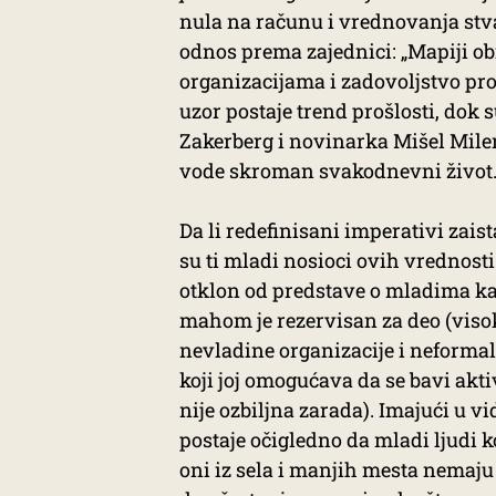
nula na računu i vrednovanja stvar
odnos prema zajednici: „Mapiji o
organizacijama i zadovoljstvo pr
uzor postaje trend prošlosti, do
Zakerberg i novinarka Mišel Mile
vode skroman svakodnevni život.
Da li redefinisani imperativi zais
su ti mladi nosioci ovih vrednosti
otklon od predstave o mladima kao
mahom je rezervisan za deo (viso
nevladine organizacije i neforma
koji joj omogućava da se bavi akti
nije ozbiljna zarada). Imajući u v
postaje očigledno da mladi ljudi k
oni iz sela i manjih mesta nemaj