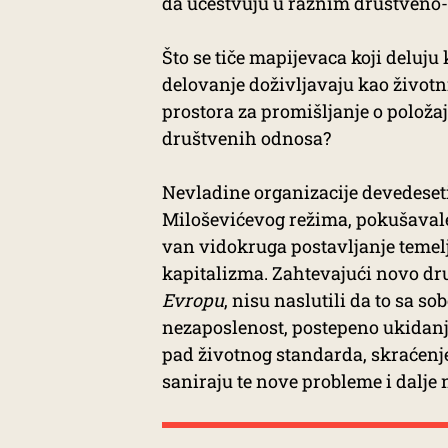
da učestvuju u raznim društveno
Što se tiče mapijevaca koji deluju k
delovanje doživljavaju kao životni 
prostora za promišljanje o položa
društvenih odnosa?
Nevladine organizacije devedeset
Miloševićevog režima, pokušavale 
van vidokruga postavljanje temel
kapitalizma. Zahtevajući novo dr
Evropu
, nisu naslutili da to sa s
nezaposlenost, postepeno ukidanje
pad životnog standarda, skraćenje
saniraju te nove probleme i dalje