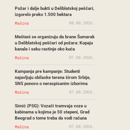
Požar i dalje bukti u Deliblatskoj peščari,
izgorelo preko 1.500 hektara
08.08.2026.
Mašina
Meštani se organizuju da brane Šumarak
u Deliblatskoj peščari od požara: Kopaju
kanale i seku rastinje oko kuća
07.08.2026.
Mašina
Kampanja pre kampanje: Studenti
najavljuju obilaske terena širom Srbije,
SNS ponovo o neraspisanim izborima
07.08.2026.
Mašina
Simić (PSG): Vozači tramvaja voze u
kabinama u kojima je 50 stepeni, Grad
Beograd o tome treba da vodi računa
07.08.2026.
Mašina