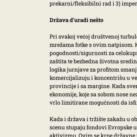
prekarni/fleksibilni rad i 3) impe
Država d’uradi nešto
Pri svakoj većoj društvenoj turbu
mrežama fotke s ovim natpisom. K
pogodnosti/sigurnosti za celokupn
zaštita te bezbedna životna sredin
logika jurnjave za profitom smanju
komercijalizuju i koncentrišu u ve
provincije i sa margine. Kada sv
ekonomije, koje sa sobom nose ne
vrlo limitirane mogućnosti da isf
Kada i država i tržište zakažu u 
scenu stupaju fondovi Evropske un
aktivizmu. Ovim se
krpe državne 