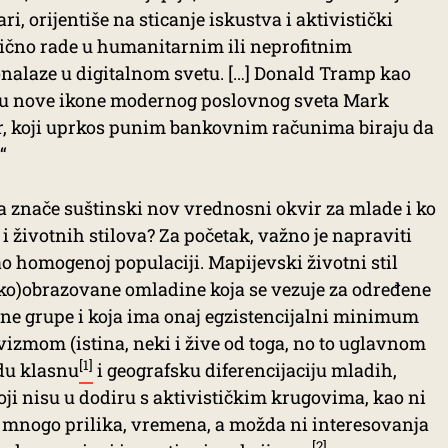
i, orijentiše na sticanje iskustva i aktivistički
bično rade u humanitarnim ili neprofitnim
onalaze u digitalnom svetu. […] Donald Tramp kao
k su nove ikone modernog poslovnog sveta Mark
r, koji uprkos punim bankovnim računima biraju da
“
ta znače suštinski nov vrednosni okvir za mlade i ko
 i životnih stilova? Za početak, važno je napraviti
 homogenoj populaciji. Mapijevski životni stil
ko)obrazovane omladine koja se vezuje za određene
lne grupe i koja ima onaj egzistencijalni minimum
vizmom (istina, neki i žive od toga, no to uglavnom
[1]
idu klasnu
i geografsku diferencijaciju mladih,
oji nisu u dodiru s aktivističkim krugovima, kao ni
u mnogo prilika, vremena, a možda ni interesovanja
[2]