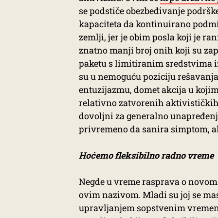
se podstiče obezbeđivanje podršk
kapaciteta da kontinuirano podmir
zemlji, jer je obim posla koji je 
znatno manji broj onih koji su zapo
paketu s limitiranim sredstvima i
su u nemoguću poziciju rešavanj
entuzijazmu, domet akcija u kojim
relativno zatvorenih aktivističkih
dovoljni za generalno unapređenje
privremeno da sanira simptom, ali
Hoćemo fleksibilno radno vreme
Negde u vreme rasprava o novom 
ovim nazivom. Mladi su joj se mas
upravljanjem sopstvenim vremenom 