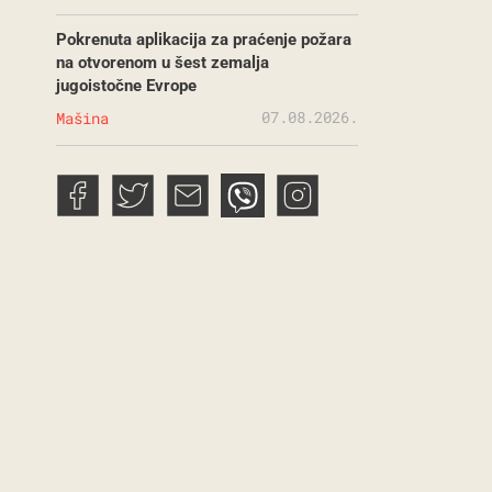
Pokrenuta aplikacija za praćenje požara
na otvorenom u šest zemalja
jugoistočne Evrope
07.08.2026.
Mašina