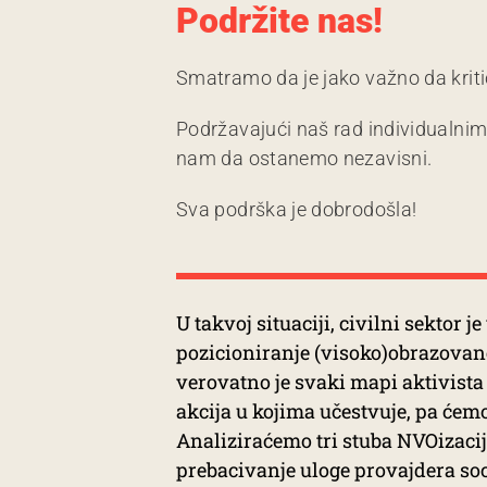
Podržite nas!
Smatramo da je jako važno da kriti
Podržavajući naš rad individualni
nam da ostanemo nezavisni.
Sva podrška je dobrodošla!
U takvoj situaciji, civilni sektor 
pozicioniranje (visoko)obrazovane
verovatno je svaki mapi aktivista 
akcija u kojima učestvuje, pa ćem
Analiziraćemo tri stuba NVOizacije
prebacivanje uloge provajdera soci