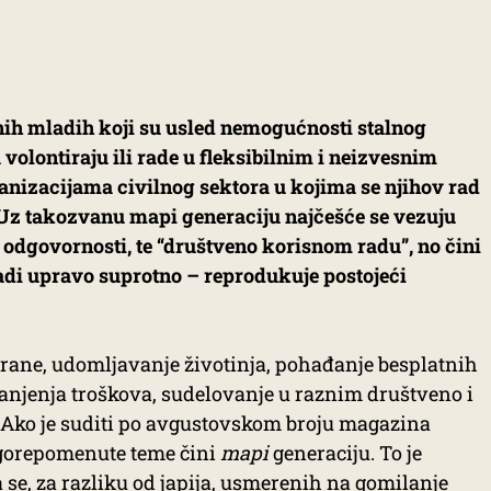
nih mladih koji su usled nemogućnosti stalnog
volontiraju ili rade u fleksibilnim i neizvesnim
anizacijama civilnog sektora u kojima se njihov rad
 Uz takozvanu mapi generaciju najčešće se vezuju
j” odgovornosti, te “društveno korisnom radu”, no čini
adi upravo suprotno – reprodukuje postojeći
rane, udomljavanje životinja, pohađanje besplatnih
anjenja troškova, sudelovanje u raznim društveno i
ko je suditi po avgustovskom broju magazina
 gorepomenute teme čini
mapi
generaciju. To je
 se, za razliku od japija, usmerenih na gomilanje