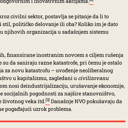
-odgovornim i inovativnim akcijama.
roz civilni sektor, postavlja se pitanje da li to
stil, političko delovanje ili oba? Koliko im je dato
ju njihovih organizacija u sadašnjem sistemu
ih, finansirane inostranim novcem s ciljem rušenja
su da saniraju razne katastrofe, pri čemu je ostalo
ja za novu katastrofu – uvođenje neoliberalnog
uštvo u kapitalizmu, zagledani u
civilizovanu
obom nosi deindustrijalizaciju, urušavanje ekonomije,
 socijalnih pogodnosti za najšire stanovništvo,
[3]
 životnog veka itd.
Današnje NVO pokušavaju da
 ne pogađajući uzrok problema.