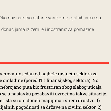
čko novinarstvo ostane van komercijalnih interesa.
m donacijama iz zemlje i inostranstva pomažete
je verovatno jedan od najbrže rastućih sektora za
 omladine (pored IT i finansijskog sektora). No
nebrojano puta bio frustriran zbog slabog uticaja
o se u nastavku pozabaviti uzrocima takve situacije.
 i šta su oni doneli mapijima i širem društvu: 1)
jalnih pogodnosti sa države na civilni sektor, 2)