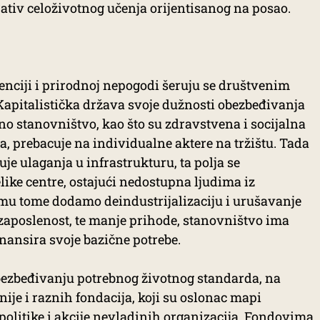
rativ celoživotnog učenja orijentisanog na posao.
lenciji i prirodnoj nepogodi šeruju se društvenim
apitalistička država svoje dužnosti obezbeđivanja
o stanovništvo, kao što su zdravstvena i socijalna
a, prebacuje na individualne aktere na tržištu. Tada
je ulaganja u infrastrukturu, ta polja se
like centre, ostajući nedostupna ljudima iz
emu tome dodamo deindustrijalizaciju i urušavanje
zaposlenost, te manje prihode, stanovništvo ima
inansira svoje bazične potrebe.
obezbeđivanju potrebnog životnog standarda, na
ije i raznih fondacija, koji su oslonac mapi
politike
i akcije nevladinih organizacija. Fondovima