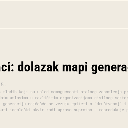
nci: dolazak mapi genera
15.
h mladih koji su usled nemogućnosti stalnog zaposlenja p
dnim uslovima u različitim organizacijama civilnog sekto
i generaciju najčešće se vezuju epiteti o "društvenoj" i
nuti ideološki okvir radi upravo suprotno - reprodukuje 