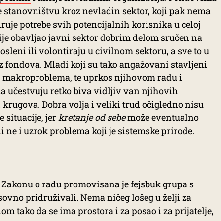
e stanovništvu kroz nevladin sektor, koji pak nema
uje potrebe svih potencijalnih korisnika u celoj
ranije obavljao javni sektor dobrim delom sručen na
sleni ili volontiraju u civilnom sektoru, a sve to u
z fondova. Mladi koji su tako angažovani stavljeni
a makroproblema, te uprkos njihovom radu i
a učestvuju retko biva vidljiv van njihovih
 krugova. Dobra volja i veliki trud očigledno nisu
 situacije, jer
kretanje od sebe
može eventualno
 ne i uzrok problema koji je sistemske prirode.
Zakonu o radu promovisana je fejsbuk grupa s
ovno pridruživali. Nema ničeg lošeg u želji za
tako da se ima prostora i za posao i za prijatelje,