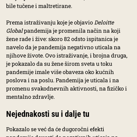
bile tučene i maltretirane.
Prema istraživanju koje je objavio
Deloitte
Global
pandemija je promenila način na koji
žene rade i žive: skoro 82 odsto ispitanica je
navelo da je pandemija negativno uticala na
njihove živote. Ovo istraživanje, i brojna druga,
je pokazalo da su žene širom sveta u toku
pandemije imale više obaveza oko kućnih
poslova i na poslu. Pandemija je uticala i na
promenu svakodnevnih aktivnosti, na fizičko i
mentalno zdravlje.
Nejednakosti su i dalje tu
Pokazalo se već da će dugoročni efekti