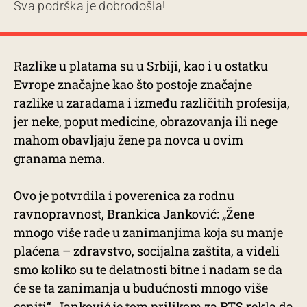
Sva podrška je dobrodošla!
Razlike u platama su u Srbiji, kao i u ostatku
Evrope značajne kao što postoje značajne
razlike u zaradama i između različitih profesija,
jer neke, poput medicine, obrazovanja ili nege
mahom obavljaju žene pa novca u ovim
granama nema.
Ovo je potvrdila i poverenica za rodnu
ravnopravnost, Brankica Janković: „Žene
mnogo više rade u zanimanjima koja su manje
plaćena – zdravstvo, socijalna zaštita, a videli
smo koliko su te delatnosti bitne i nadam se da
će se ta zanimanja u budućnosti mnogo više
ceniti“. Janković je tom prilikom za RTS rekla da