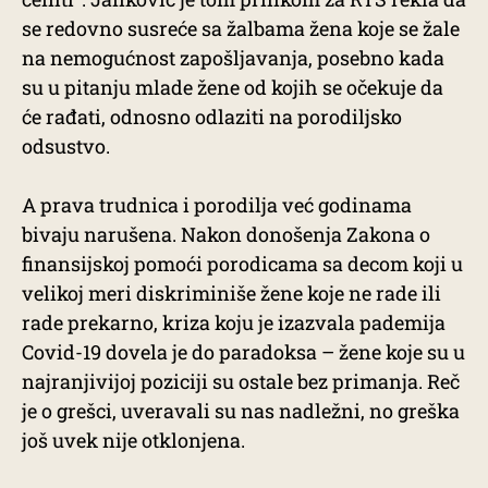
se redovno susreće sa žalbama žena koje se žale
na nemogućnost zapošljavanja, posebno kada
su u pitanju mlade žene od kojih se očekuje da
će rađati, odnosno odlaziti na porodiljsko
odsustvo.
A prava trudnica i porodilja već godinama
bivaju narušena. Nakon donošenja Zakona o
finansijskoj pomoći porodicama sa decom koji u
velikoj meri diskriminiše žene koje ne rade ili
rade prekarno, kriza koju je izazvala pademija
Covid-19 dovela je do paradoksa – žene koje su u
najranjivijoj poziciji su ostale bez primanja. Reč
je o grešci, uveravali su nas nadležni, no greška
još uvek nije otklonjena.