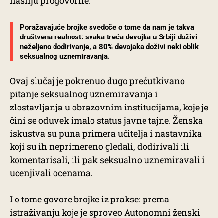
nasilju progovorile.
Poražavajuće brojke svedoče o tome da nam je takva
društvena realnost: svaka treća devojka u Srbiji doživi
neželjeno dodirivanje, a 80% devojaka doživi neki oblik
seksualnog uznemiravanja.
Ovaj slučaj je pokrenuo dugo prećutkivano
pitanje seksualnog uznemiravanja i
zlostavljanja u obrazovnim institucijama, koje je
čini se oduvek imalo status javne tajne. Ženska
iskustva su puna primera učitelja i nastavnika
koji su ih neprimereno gledali, dodirivali ili
komentarisali, ili pak seksualno uznemiravali i
ucenjivali ocenama.
I o tome govore brojke iz prakse: prema
istraživanju koje je sproveo Autonomni ženski