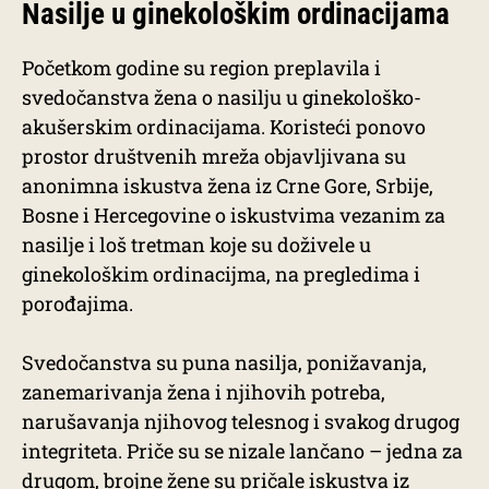
Nasilje u ginekološkim ordinacijama
Početkom godine su region preplavila i
svedočanstva žena o nasilju u ginekološko-
akušerskim ordinacijama. Koristeći ponovo
prostor društvenih mreža objavljivana su
anonimna iskustva žena iz Crne Gore, Srbije,
Bosne i Hercegovine o iskustvima vezanim za
nasilje i loš tretman koje su doživele u
ginekološkim ordinacijma, na pregledima i
porođajima.
Svedočanstva su puna nasilja, ponižavanja,
zanemarivanja žena i njihovih potreba,
narušavanja njihovog telesnog i svakog drugog
integriteta. Priče su se nizale lančano – jedna za
drugom, brojne žene su pričale iskustva iz