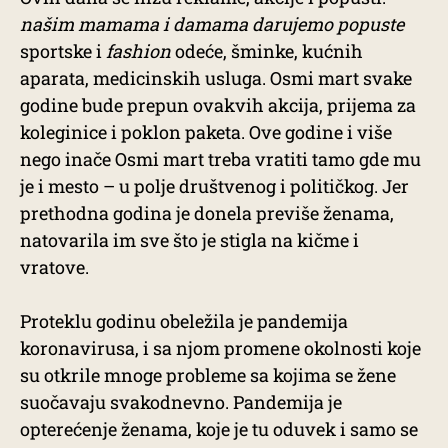
našim mamama i damama darujemo popuste
sportske i
fashion
odeće, šminke, kućnih
aparata, medicinskih usluga. Osmi mart svake
godine bude prepun ovakvih akcija, prijema za
koleginice i poklon paketa. Ove godine i više
nego inače Osmi mart treba vratiti tamo gde mu
je i mesto – u polje društvenog i političkog. Jer
prethodna godina je donela previše ženama,
natovarila im sve što je stigla na kičme i
vratove.
Proteklu godinu obeležila je pandemija
koronavirusa, i sa njom promene okolnosti koje
su otkrile mnoge probleme sa kojima se žene
suočavaju svakodnevno. Pandemija je
opterećenje ženama, koje je tu oduvek i samo se