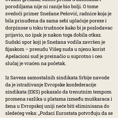
porodiljama nije ni ranije bio bolji. O tome
svedoči primer Snežane Pešović, radnice koja je
bila prinuđena da sama sebi uplaćuje poreze i
dorpinose u toku trudnoće kako bi je poslodavac
prijavio, no ipak je nakon toga dobila otkaz.
Sudski spor koji je Snežana vodila završen je
fijaskom – presudu Višeg suda u njenu korist
Apelacioni sud je preinačio u suprotno i ceo
slučaj je vraćen na početak.
Iz Saveza samostalnih sindikata Srbije navode
da je istraživanje Evropske konfederacije
sindikata (EKS) pokazalo da trenutnim tempom
promena razlika u platama između muškaraca i
žena u Evropskoj uniji neće biti eliminisana do
sledećeg veka: „Podaci Eurostata potvrđuju da se