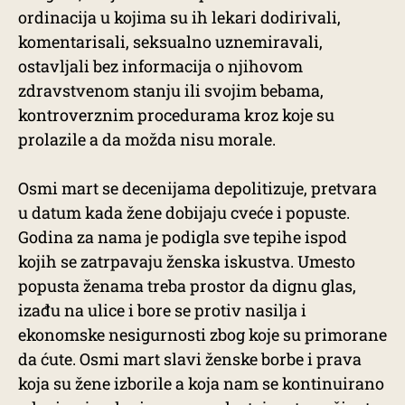
ordinacija u kojima su ih lekari dodirivali,
komentarisali, seksualno uznemiravali,
ostavljali bez informacija o njihovom
zdravstvenom stanju ili svojim bebama,
kontroverznim procedurama kroz koje su
prolazile a da možda nisu morale.
Osmi mart se decenijama depolitizuje, pretvara
u datum kada žene dobijaju cveće i popuste.
Godina za nama je podigla sve tepihe ispod
kojih se zatrpavaju ženska iskustva. Umesto
popusta ženama treba prostor da dignu glas,
izađu na ulice i bore se protiv nasilja i
ekonomske nesigurnosti zbog koje su primorane
da ćute. Osmi mart slavi ženske borbe i prava
koja su žene izborile a koja nam se kontinuirano