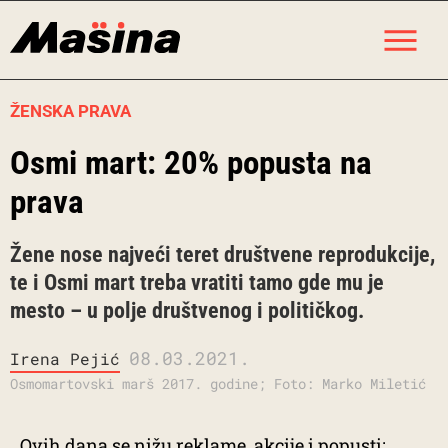
Skip
M
to
content
ŽENSKA PRAVA
Osmi mart: 20% popusta na
prava
Žene nose najveći teret društvene reprodukcije,
te i Osmi mart treba vratiti tamo gde mu je
mesto – u polje društvenog i političkog.
08.03.2021.
Irena Pejić
Osmomartovski marš 2017. godine; Foto: Marko Miletić
Ovih dana se nižu reklame, akcije i popusti: