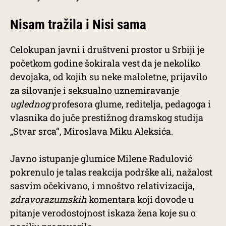
Nisam tražila i Nisi sama
Celokupan javni i društveni prostor u Srbiji je
početkom godine šokirala vest da je nekoliko
devojaka, od kojih su neke maloletne, prijavilo
za silovanje i seksualno uznemiravanje
uglednog
profesora glume, reditelja, pedagoga i
vlasnika do juče prestižnog dramskog studija
„Stvar srca“, Miroslava Miku Aleksića.
Javno istupanje glumice Milene Radulović
pokrenulo je talas reakcija podrške ali, nažalost
sasvim očekivano, i mnoštvo relativizacija,
zdravorazumskih
komentara koji dovode u
pitanje verodostojnost iskaza žena koje su o