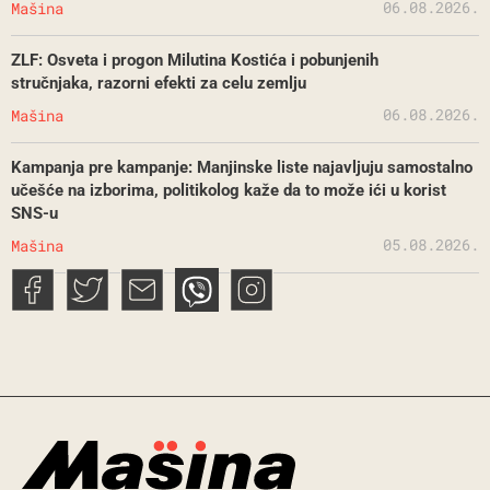
06.08.2026.
Mašina
ZLF: Osveta i progon Milutina Kostića i pobunjenih
stručnjaka, razorni efekti za celu zemlju
06.08.2026.
Mašina
Kampanja pre kampanje: Manjinske liste najavljuju samostalno
učešće na izborima, politikolog kaže da to može ići u korist
SNS-u
05.08.2026.
Mašina