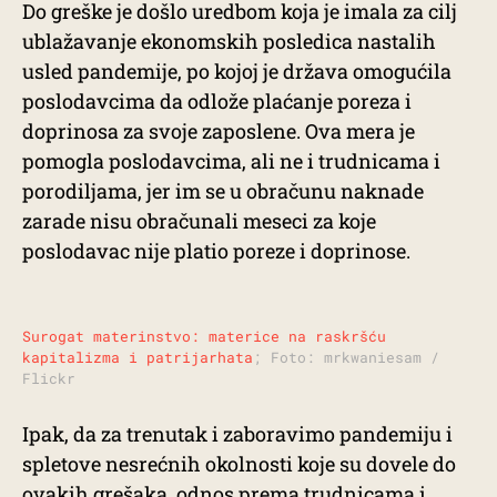
Do greške je došlo uredbom koja je imala za cilj
ublažavanje ekonomskih posledica nastalih
usled pandemije, po kojoj je država omogućila
poslodavcima da odlože plaćanje poreza i
doprinosa za svoje zaposlene. Ova mera je
pomogla poslodavcima, ali ne i trudnicama i
porodiljama, jer im se u obračunu naknade
zarade nisu obračunali meseci za koje
poslodavac nije platio poreze i doprinose.
Surogat materinstvo: materice na raskršću
kapitalizma i patrijarhata
; Foto: mrkwaniesam /
Flickr
Ipak, da za trenutak i zaboravimo pandemiju i
spletove nesrećnih okolnosti koje su dovele do
ovakih grešaka, odnos prema trudnicama i