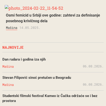
Osmi femicid u Srbiji ove godine: zahtevi za definisanje
posebnog krivičnog dela
Mašina
14.05.2025.
NAJNOVIJE
Dan rudara i godina iza njih
06.08.2026.
Mašina
Stevan Filipović sinoć pretučen u Beogradu
06.08.2026.
Mašina
Studentski filmski festival Kameo iz Čačka održaće se i bez
prostora