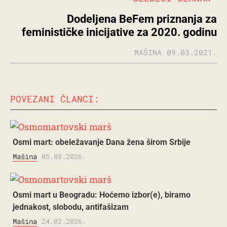
Dodeljena BeFem priznanja za
feminističke inicijative za 2020. godinu
MAŠINA
09.03.2021.
POVEZANI ČLANCI:
Osmi mart: obeležavanje Dana žena širom Srbije
Mašina
05.03.2026.
Osmi mart u Beogradu: Hoćemo izbor(e), biramo
jednakost, slobodu, antifašizam
Mašina
24.02.2026.