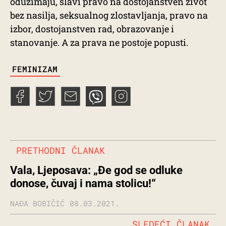
oduzimaju, slavi pravo na dostojanstven život
bez nasilja, seksualnog zlostavljanja, pravo na
izbor, dostojanstven rad, obrazovanje i
stanovanje. A za prava ne postoje popusti.
TAGS
FEMINIZAM
PRETHODNI ČLANAK
Vala, Ljeposava: „Đe god se odluke
donose, čuvaj i nama stolicu!“
NAĐA BOBIČIĆ
08.03.2021.
SLEDEĆI ČLANAK