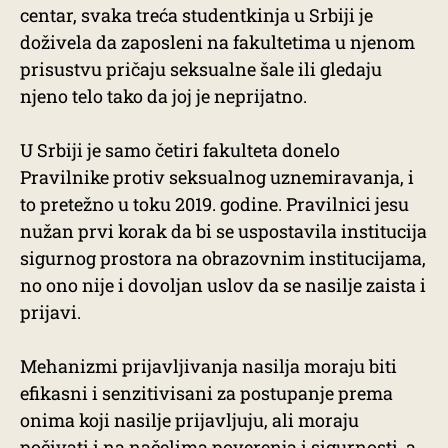
centar, svaka treća studentkinja u Srbiji je
doživela da zaposleni na fakultetima u njenom
prisustvu pričaju seksualne šale ili gledaju
njeno telo tako da joj je neprijatno.
U Srbiji je samo četiri fakulteta donelo
Pravilnike protiv seksualnog uznemiravanja, i
to pretežno u toku 2019. godine. Pravilnici jesu
nužan prvi korak da bi se uspostavila institucija
sigurnog prostora na obrazovnim institucijama,
no ono nije i dovoljan uslov da se nasilje zaista i
prijavi.
Mehanizmi prijavljivanja nasilja moraju biti
efikasni i senzitivisani za postupanje prema
onima koji nasilje prijavljuju, ali moraju
počivati i na načelima poverenja i sigurnosti, a