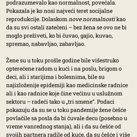
podrazumevalo kao normalnost, povećala.
Pokazala je ko nosi najveći teret socijalne
reprodukcije. Dolaskom
nove normalnosti
kao
da su svi ostali zatečeni – bez žena se ovo ne bi
moglo preživeti, ko bi čuvao, gajio, kuvao,
spremao, nabavljao, zabavljao.
Žene su u toku prošle godine bile višestruko
opterećene radom u kući i na poslu, brigom o
deci, ali i starijima i bolesnima, bile su
najizloženije epidemiji kao medicinske radnice
ali i kao radnice koje čine većinu u uslužnom
sektoru – radeći tako u „tri smene“. Podaci
pokazuju da su se u toku pandemije žene češće
povlačile sa posla da bi čuvale decu (posebno u
vreme vanrednog stanja), ali i da su češće od
svojih partnera radile od kuće, da su češće i više