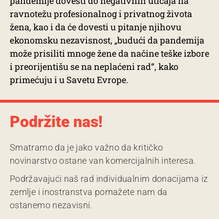
pandemije dovesti do negativnih uticaja na
ravnotežu profesionalnog i privatnog života
žena, kao i da će dovesti u pitanje njihovu
ekonomsku nezavisnost, „budući da pandemija
može prisiliti mnoge žene da načine teške izbore
i preorijentišu se na neplaćeni rad“, kako
primećuju i u Savetu Evrope.
Podržite nas!
Smatramo da je jako važno da kritičko
novinarstvo ostane van komercijalnih interesa.
Podržavajući naš rad individualnim donacijama iz
zemlje i inostranstva pomažete nam da
ostanemo nezavisni.