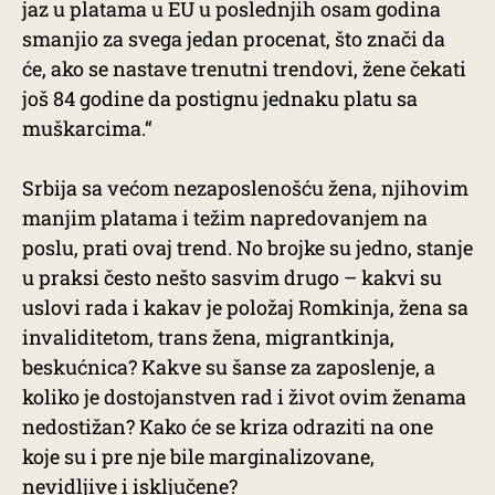
jaz u platama u EU u poslednjih osam godina
smanjio za svega jedan procenat, što znači da
će, ako se nastave trenutni trendovi, žene čekati
još 84 godine da postignu jednaku platu sa
muškarcima.“
Srbija sa većom nezaposlenošću žena, njihovim
manjim platama i težim napredovanjem na
poslu, prati ovaj trend. No brojke su jedno, stanje
u praksi često nešto sasvim drugo – kakvi su
uslovi rada i kakav je položaj Romkinja, žena sa
invaliditetom, trans žena, migrantkinja,
beskućnica? Kakve su šanse za zaposlenje, a
koliko je dostojanstven rad i život ovim ženama
nedostižan? Kako će se kriza odraziti na one
koje su i pre nje bile marginalizovane,
nevidljive i isključene?