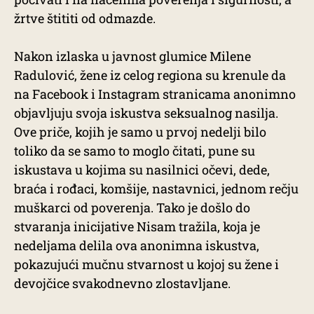
žrtve štititi od odmazde.
Nakon izlaska u javnost glumice Milene
Radulović, žene iz celog regiona su krenule da
na Facebook i Instagram stranicama anonimno
objavljuju svoja iskustva seksualnog nasilja.
Ove priče, kojih je samo u prvoj nedelji bilo
toliko da se samo to moglo čitati, pune su
iskustava u kojima su nasilnici očevi, dede,
braća i rođaci, komšije, nastavnici, jednom rečju
muškarci od poverenja. Tako je došlo do
stvaranja inicijative Nisam tražila, koja je
nedeljama delila ova anonimna iskustva,
pokazujući mučnu stvarnost u kojoj su žene i
devojčice svakodnevno zlostavljane.