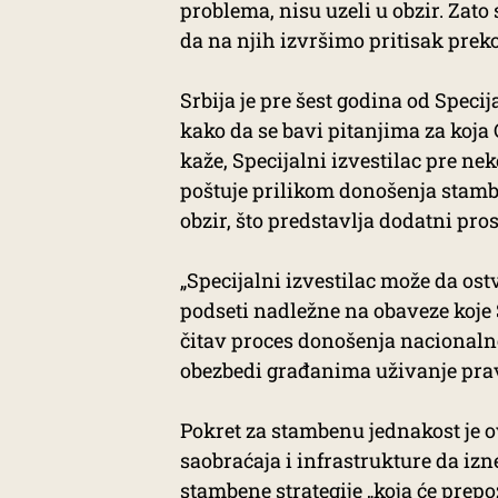
problema, nisu uzeli u obzir. Zato
da na njih izvršimo pritisak preko
Srbija je pre šest godina od Spec
kako da se bavi pitanjima za koja
kaže, Specijalni izvestilac pre nek
poštuje prilikom donošenja stamben
obzir, što predstavlja dodatni pro
„Specijalni izvestilac može da os
podseti nadležne na obaveze koje 
čitav proces donošenja nacionalne 
obezbedi građanima uživanje prav
Pokret za stambenu jednakost je 
saobraćaja i infrastrukture da izn
stambene strategije „koja će prepo