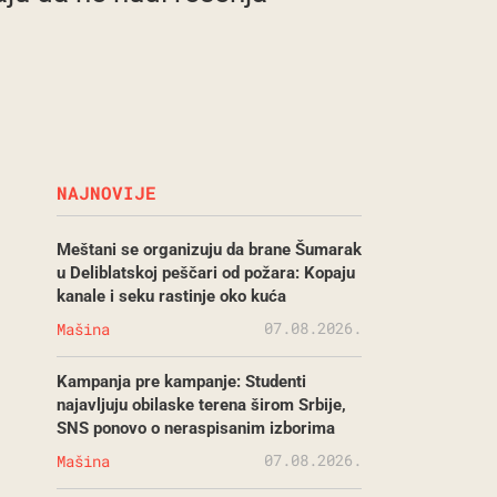
NAJNOVIJE
Meštani se organizuju da brane Šumarak
u Deliblatskoj peščari od požara: Kopaju
kanale i seku rastinje oko kuća
07.08.2026.
Mašina
Kampanja pre kampanje: Studenti
najavljuju obilaske terena širom Srbije,
SNS ponovo o neraspisanim izborima
07.08.2026.
Mašina