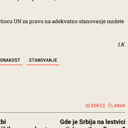
tiocu UN za pravo na adekvatno stanovanje možete
I.K.
EDNAKOST
STANOVANJE
SLEDEĆI ČLANAK
žbi
Gde je Srbija na lestvici