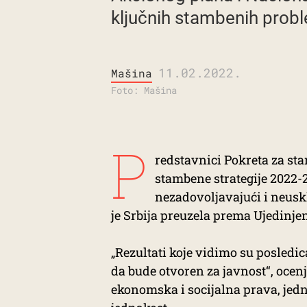
ključnih stambenih proble
11.02.2022.
Mašina
Foto: Mašina
P
redstavnici Pokreta za st
stambene strategije 2022-
nezadovoljavajući i neus
je Srbija preuzela prema Ujedinj
„Rezultati koje vidimo su posledica
da bude otvoren za javnost“, ocenj
ekonomska i socijalna prava, jed