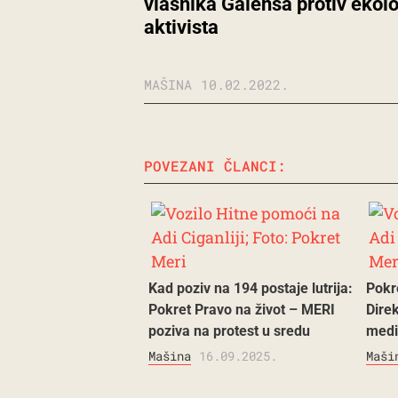
vlasnika Galensa protiv ekol
aktivista
MAŠINA
10.02.2022.
POVEZANI ČLANCI:
Kad poziv na 194 postaje lutrija:
Pokre
Pokret Pravo na život – MERI
Dire
poziva na protest u sredu
medi
Mašina
16.09.2025.
Maši