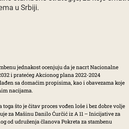
ma u Srbiji.
ambenu jednakost ocenjuju da je nacrt Nacionalne
2032 i pratećeg Akcionog plana 2022-2024
klađen sa domaćim propisima, kao i obavezama koje
enim nacijama.
 toga što je čitav proces vođen loše i bez dobre volje
uje za Mašinu Danilo Ćurčić iz A 11 – Inicijative za
nog od udruženja članova Pokreta za stambenu