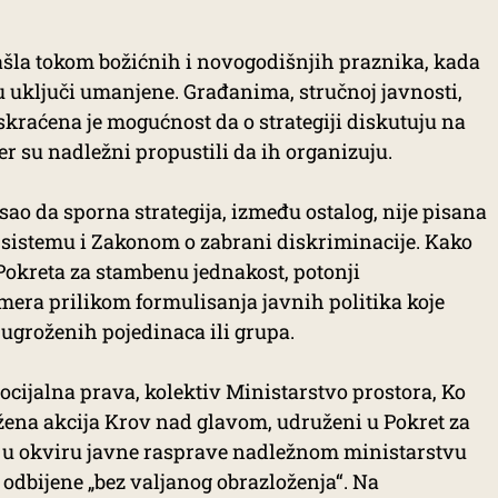
našla tokom božićnih i novogodišnjih praznika, kada
u uključi umanjene. Građanima, stručnoj javnosti,
kraćena je mogućnost da o strategiji diskutuju na
r su nadležni propustili da ih organizuju.
ao da sporna strategija, između ostalog, nije pisana
sistemu i Zakonom o zabrani diskriminacije. Kako
okreta za stambenu jednakost, potonji
ra prilikom formulisanja javnih politika koje
ugroženih pojedinaca ili grupa.
socijalna prava, kolektiv Ministarstvo prostora, Ko
žena akcija Krov nad glavom, udruženi u Pokret za
 u okviru javne rasprave nadležnom ministarstvu
 odbijene „bez valjanog obrazloženja“. Na