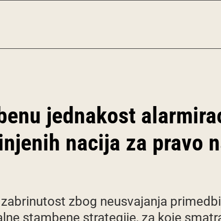
benu jednakost alarmira
injenih nacija za pravo 
 zabrinutost zbog neusvajanja primedbi
lne stambene strategije, za koje smatra