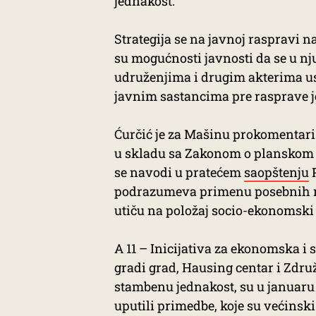
jednakost.
Strategija se na javnoj raspravi 
su mogućnosti javnosti da se u nj
udruženjima i drugim akterima us
javnim sastancima pre rasprave je
Ćurčić je za Mašinu prokomentaris
u skladu sa Zakonom o planskom 
se navodi u pratećem
saopštenju
P
podrazumeva primenu posebnih me
utiču na položaj socio-ekonomski 
A 11 – Inicijativa za ekonomska i 
gradi grad, Hausing centar i Zdru
stambenu jednakost, su u januaru
uputili primedbe, koje su većinski