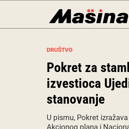
Skip
to
content
DRUŠTVO
Pokret za stam
izvestioca Ujed
stanovanje
U pismu, Pokret izražava
Akcionog plana i Naciona