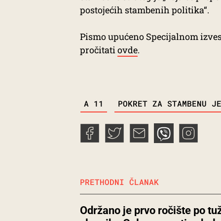
postojećih stambenih politika“.
Pismo upućeno Specijalnom izves
pročitati
ovde
.
TAGS
A 11
POKRET ZA STAMBENU J
PRETHODNI ČLANAK
Održano je prvo ročište po tu