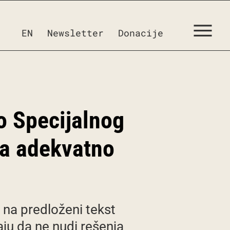
EN
Newsletter
Donacije
o Specijalnog
na adekvatno
 na predloženi tekst
ju da ne nudi rešenja