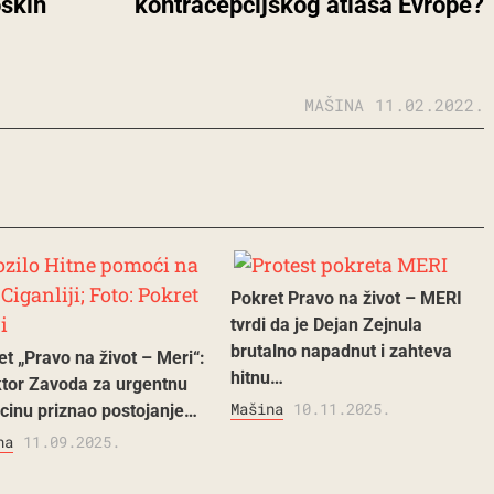
oških
kontracepcijskog atlasa Evrope?
MAŠINA
11.02.2022.
Pokret Pravo na život – MERI
tvrdi da je Dejan Zejnula
brutalno napadnut i zahteva
t „Pravo na život – Meri“:
hitnu…
ktor Zavoda za urgentnu
Mašina
10.11.2025.
cinu priznao postojanje…
na
11.09.2025.