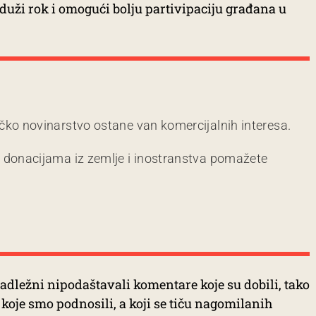
oduži rok i omogući bolju partivipaciju građana u
čko novinarstvo ostane van komercijalnih interesa.
m donacijama iz zemlje i inostranstva pomažete
dležni nipodaštavali komentare koje su dobili, tako
koje smo podnosili, a koji se tiču nagomilanih