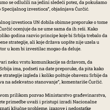
 smo se odlučili na jedini sledeći potez, da pokušamo
 Specijalnog izvestioca“, objašnjava Ćurčić.
ijalnog izvestioca UN dobila obimne preporuke o tome
 Ćurčić ocenjuje da ne ume sama da ih reši. Kako
oliko godina razvio principe koje bi Srbija trebalo da
e strategije, ali koje država uopšte nije uzela u
stor u kom bi izvestilac mogao da deluje.
tvari neku vrstu komunikacije sa državom, da
Srbija ima, podseti na date preporuke, da pita kako
strategije izgleda i koliko poštuje obavezu Srbije da
a na adekvatno stanovanje“, komentariše Ćurčić.
ovom prilikom pozvao Ministarstvo građevinarstva,
ete primedbe uvaži i pristupi izradi Nacionalne
znati ključne probleme, izazove i nedostatke