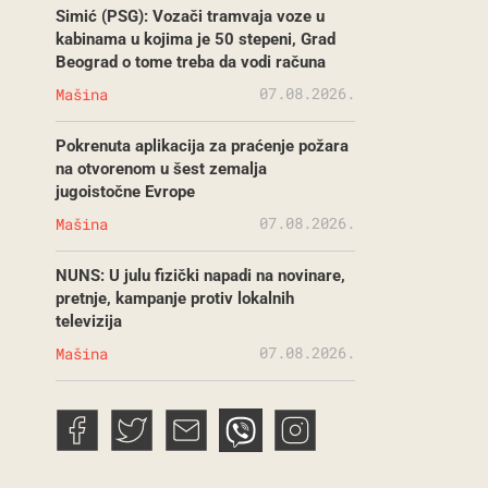
Simić (PSG): Vozači tramvaja voze u
kabinama u kojima je 50 stepeni, Grad
Beograd o tome treba da vodi računa
07.08.2026.
Mašina
Pokrenuta aplikacija za praćenje požara
na otvorenom u šest zemalja
jugoistočne Evrope
07.08.2026.
Mašina
NUNS: U julu fizički napadi na novinare,
pretnje, kampanje protiv lokalnih
televizija
07.08.2026.
Mašina