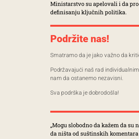
Ministarstvo su apelovali i da pr
definisanju ključnih politika.
Podržite nas!
Smatramo da je jako važno da kriti
Podržavajući naš rad individualni
nam da ostanemo nezavisni.
Sva podrška je dobrodošla!
„Mogu slobodno da kažem da su na
da ništa od suštinskih komentara 