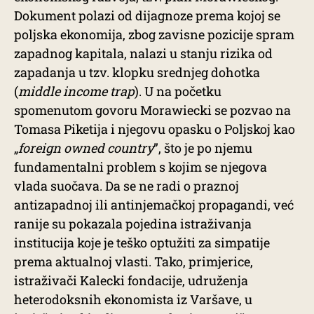
Dokument polazi od dijagnoze prema kojoj se
poljska ekonomija, zbog zavisne pozicije spram
zapadnog kapitala, nalazi u stanju rizika od
zapadanja u tzv. klopku srednjeg dohotka
(
middle income trap
). U na početku
spomenutom govoru Morawiecki se pozvao na
Tomasa Piketija i njegovu opasku o Poljskoj kao
„
foreign owned country
”, što je po njemu
fundamentalni problem s kojim se njegova
vlada suočava. Da se ne radi o praznoj
antizapadnoj ili antinjemačkoj propagandi, već
ranije su pokazala pojedina istraživanja
institucija koje je teško optužiti za simpatije
prema aktualnoj vlasti. Tako, primjerice,
istraživači Kalecki fondacije, udruženja
heterodoksnih ekonomista iz Varšave, u