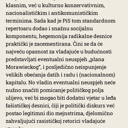
klasnim, već u kulturno konzervativnim,
nacionalističkim i antikomunističkim
terminima. Sada kad je PiS tom standardnom
repertoaru dodao i snažnu socijalnu
komponentu, hegemonija radikalne desnice
praktički je zacementirana. Čini se da će
najveću opasnost za vladajuće u budućnosti
predstavljati eventualni neuspjeh „plana
Morawieckog”, i posljedično neispunjenje
velikih obećanja datih i radu i (nacionalnom)
kapitalu. No vladin eventualni neuspjeh neće
nužno značiti pomicanje političkog polja
ulijevo, već bi mogao biti dodatni vjetar u leđa
fašističkoj desnici, čiji je politički diskurs već
postao legitimni dio mejnstrima, djelomično
zahvaljujući rasističkoj retorici vladajuće