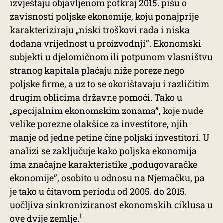
izvještaju objavljenom potkraj 2015. pišu o
zavisnosti poljske ekonomije, koju ponajprije
karakteriziraju „niski troškovi rada i niska
dodana vrijednost u proizvodnji”. Ekonomski
subjekti u djelomičnom ili potpunom vlasništvu
stranog kapitala plaćaju niže poreze nego
poljske firme, a uz to se okorištavaju i različitim
drugim oblicima državne pomoći. Tako u
„specijalnim ekonomskim zonama”, koje nude
velike porezne olakšice za investitore, njih
manje od jedne petine čine poljski investitori. U
analizi se zaključuje kako poljska ekonomija
ima značajne karakteristike „podugovaračke
ekonomije”, osobito u odnosu na Njemačku, pa
je tako u čitavom periodu od 2005. do 2015.
uočljiva sinkroniziranost ekonomskih ciklusa u
1
ove dvije zemlje.