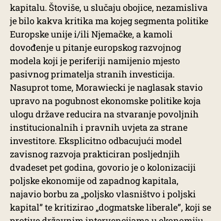
kapitalu. Štoviše, u slučaju obojice, nezamisliva
je bilo kakva kritika ma kojeg segmenta politike
Europske unije i/ili Njemačke, a kamoli
dovođenje u pitanje europskog razvojnog
modela koji je periferiji namijenio mjesto
pasivnog primatelja stranih investicija.
Nasuprot tome, Morawiecki je naglasak stavio
upravo na pogubnost ekonomske politike koja
ulogu države reducira na stvaranje povoljnih
institucionalnih i pravnih uvjeta za strane
investitore. Eksplicitno odbacujući model
zavisnog razvoja prakticiran posljednjih
dvadeset pet godina, govorio je o kolonizaciji
poljske ekonomije od zapadnog kapitala,
najavio borbu za „poljsko vlasništvo i poljski
kapital” te kritizirao „dogmatske liberale”, koji se
protive državnim intervencijama u ekonomiju