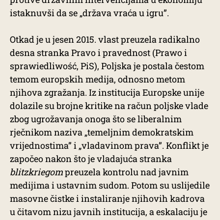
istaknuvši da se „država vraća u igru”.
Otkad je u jesen 2015. vlast preuzela radikalno
desna stranka Pravo i pravednost (Prawo i
sprawiedliwość, PiS), Poljska je postala čestom
temom europskih medija, odnosno metom
njihova zgražanja. Iz institucija Europske unije
dolazile su brojne kritike na račun poljske vlade
zbog ugrožavanja onoga što se liberalnim
rječnikom naziva „temeljnim demokratskim
vrijednostima” i „vladavinom prava”. Konflikt je
započeo nakon što je vladajuća stranka
blitzkriegom
preuzela kontrolu nad javnim
medijima i ustavnim sudom. Potom su uslijedile
masovne čistke i instaliranje njihovih kadrova
u čitavom nizu javnih institucija, a eskalaciju je