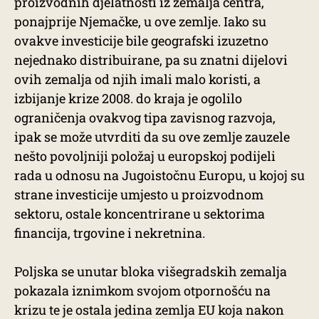
proizvodnih djelatnosti iz zemalja centra,
ponajprije Njemačke, u ove zemlje. Iako su
ovakve investicije bile geografski izuzetno
nejednako distribuirane, pa su znatni dijelovi
ovih zemalja od njih imali malo koristi, a
izbijanje krize 2008. do kraja je ogolilo
ograničenja ovakvog tipa zavisnog razvoja,
ipak se može utvrditi da su ove zemlje zauzele
nešto povoljniji položaj u europskoj podijeli
rada u odnosu na Jugoistočnu Europu, u kojoj su
strane investicije umjesto u proizvodnom
sektoru, ostale koncentrirane u sektorima
financija, trgovine i nekretnina.
Poljska se unutar bloka višegradskih zemalja
pokazala iznimkom svojom otpornošću na
krizu te je ostala jedina zemlja EU koja nakon