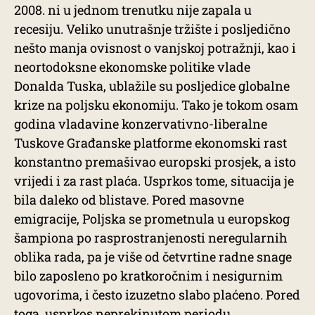
2008. ni u jednom trenutku nije zapala u
recesiju. Veliko unutrašnje tržište i posljedično
nešto manja ovisnost o vanjskoj potražnji, kao i
neortodoksne ekonomske politike vlade
Donalda Tuska, ublažile su posljedice globalne
krize na poljsku ekonomiju. Tako je tokom osam
godina vladavine konzervativno-liberalne
Tuskove Građanske platforme ekonomski rast
konstantno premašivao europski prosjek, a isto
vrijedi i za rast plaća. Usprkos tome, situacija je
bila daleko od blistave. Pored masovne
emigracije, Poljska se prometnula u europskog
šampiona po rasprostranjenosti neregularnih
oblika rada, pa je više od četvrtine radne snage
bilo zaposleno po kratkoročnim i nesigurnim
ugovorima, i često izuzetno slabo plaćeno. Pored
toga, usprkos neprekinutom periodu