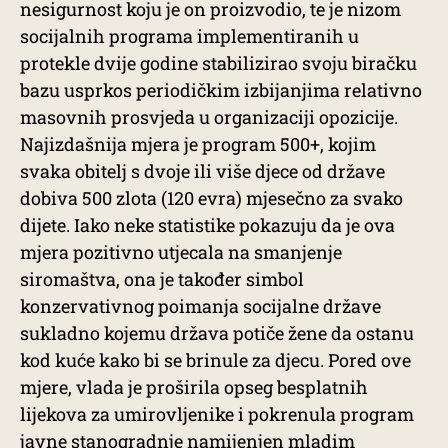
nesigurnost koju je on proizvodio, te je nizom
socijalnih programa implementiranih u
protekle dvije godine stabilizirao svoju biračku
bazu usprkos periodičkim izbijanjima relativno
masovnih prosvjeda u organizaciji opozicije.
Najizdašnija mjera je program 500+, kojim
svaka obitelj s dvoje ili više djece od države
dobiva 500 zlota (120 evra) mjesečno za svako
dijete. Iako neke statistike pokazuju da je ova
mjera pozitivno utjecala na smanjenje
siromaštva, ona je također simbol
konzervativnog poimanja socijalne države
sukladno kojemu država potiče žene da ostanu
kod kuće kako bi se brinule za djecu. Pored ove
mjere, vlada je proširila opseg besplatnih
lijekova za umirovljenike i pokrenula program
javne stanogradnje namijenjen mladim