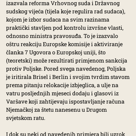
izazvala reforma Vrhovnog suda i Državnog
sudskog vijeća (tijela koje regulira rad sudaca),
kojom je izbor sudaca na svim razinama
praktički stavljen pod kontrolu izvršne vlasti,
odnosno ministra pravosuđa. To je izazvalo
oštru reakciju Europske komisije i aktiviranje
članka 7 Ugovora o Europskoj uniji, što
(teoretski) može rezultirati primjenom sankcija
protiv Poljske. Pored svega navedenog, Poljska
je iritirala Brisel i Berlin i svojim tvrdim stavom
prema pitanju relokacije izbjeglica, a ulje na
vatru posljednjih mjeseci dodaju i glasovi iz
Varšave koji zahtijevaju ispostavljanje računa
Njemačkoj za štetu nanesenu u Drugom
svjetskom ratu.
I dok su neki od navedenih primjera bili uzrok