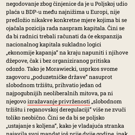
negodovanje zbog činjenice da je u Poljskoj udio
plaća u BDP-u među najnižima u Europi, nije
predložio nikakve konkretne mjere kojima bi se
ojačala pozicija rada naspram kapitala. Čini se
da bi radnici trebali računati da će ekspanzija
nacionalnog kapitala sukladno logici
„ekonomije kapanja” na kraju napuniti i njihove
džepove, čak i bez organiziranog pritiska
odozdo. Tako je Morawiecki, usprkos svome
zagovoru „poduzetničke države” nasuprot
slobodnom tržištu, prihvatio jedan od
najpogubnijih neoliberalnih mitova, pa ni
njegovo
izražavanje privrženosti
„slobodnom
tržištu i reganovskoj deregulaciji” više ne zvuči
toliko neobično. Čini se da bi se poljsko
„ustajanje s koljena”, kako je vladajuća stranka
najavila svoj mandat još prije dvije godine, ipak