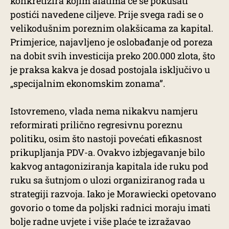
konkretizira kojim alatima će se pokušati
postići navedene ciljeve. Prije svega radi se o
velikodušnim poreznim olakšicama za kapital.
Primjerice, najavljeno je oslobađanje od poreza
na dobit svih investicija preko 200.000 zlota, što
je praksa kakva je dosad postojala isključivo u
„specijalnim ekonomskim zonama”.
Istovremeno, vlada nema nikakvu namjeru
reformirati prilično regresivnu poreznu
politiku, osim što nastoji povećati efikasnost
prikupljanja PDV-a. Ovakvo izbjegavanje bilo
kakvog antagoniziranja kapitala ide ruku pod
ruku sa šutnjom o ulozi organiziranog rada u
strategiji razvoja. Iako je Morawiecki opetovano
govorio o tome da poljski radnici moraju imati
bolje radne uvjete i više plaće te izražavao