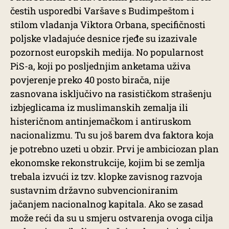
čestih usporedbi Varšave s Budimpeštom i
stilom vladanja Viktora Orbana, specifičnosti
poljske vladajuće desnice rjeđe su izazivale
pozornost europskih medija. No popularnost
PiS-a, koji po posljednjim anketama uživa
povjerenje preko 40 posto birača, nije
zasnovana isključivo na rasističkom strašenju
izbjeglicama iz muslimanskih zemalja ili
histeričnom antinjemačkom i antiruskom
nacionalizmu. Tu su još barem dva faktora koja
je potrebno uzeti u obzir. Prvi je ambiciozan plan
ekonomske rekonstrukcije, kojim bi se zemlja
trebala izvući iz tzv. klopke zavisnog razvoja
sustavnim državno subvencioniranim
jačanjem nacionalnog kapitala. Ako se zasad
može reći da su u smjeru ostvarenja ovoga cilja