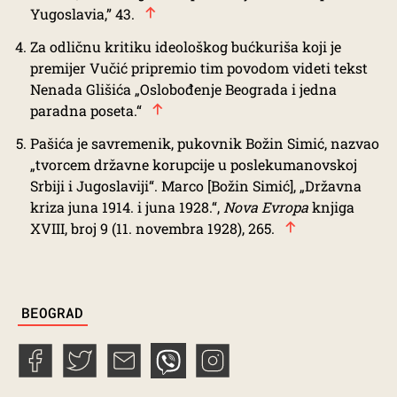
Yugoslavia,” 43.
Za odličnu kritiku ideološkog bućkuriša koji je
premijer Vučić pripremio tim povodom videti tekst
Nenada Glišića „
Oslobođenje Beograda i jedna
paradna poseta
.“
Pašića je savremenik, pukovnik Božin Simić, nazvao
„tvorcem državne korupcije u poslekumanovskoj
Srbiji i Jugoslaviji“. Marco [Božin Simić], „Državna
kriza juna 1914. i juna 1928.“,
Nova Evropa
knjiga
XVIII, broj 9 (11. novembra 1928), 265.
TAGS
BEOGRAD