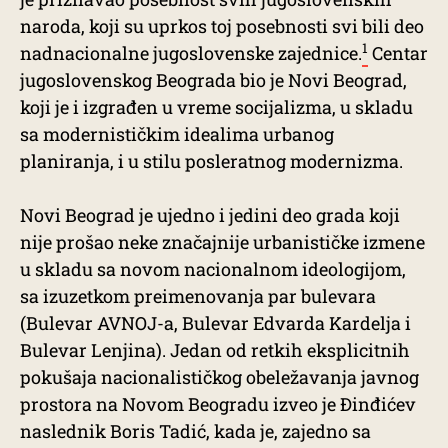
naroda, koji su uprkos toj posebnosti svi bili deo
1
nadnacionalne jugoslovenske zajednice.
Centar
jugoslovenskog Beograda bio je Novi Beograd,
koji je i izgrađen u vreme socijalizma, u skladu
sa modernističkim idealima urbanog
planiranja, i u stilu posleratnog modernizma.
Novi Beograd je ujedno i jedini deo grada koji
nije prošao neke značajnije urbanističke izmene
u skladu sa novom nacionalnom ideologijom,
sa izuzetkom preimenovanja par bulevara
(Bulevar AVNOJ-a, Bulevar Edvarda Kardelja i
Bulevar Lenjina). Jedan od retkih eksplicitnih
pokušaja nacionalističkog obeležavanja javnog
prostora na Novom Beogradu izveo je Đinđićev
naslednik Boris Tadić, kada je, zajedno sa