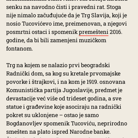
senku na navodno čisti i pravedni rat. Stoga
nije nimalo začuđujuće da je Trg Slavija, koji je
nosio Tucovićevo ime, preimenovan, a njegovi
posmrtni ostaci i spomenik
premešteni
2016.
godine, da bi bili zamenjeni muzičkom
fontanom.
Trg na kojem se nalazio prvi beogradski
Radnički dom, sa kog su kretale prvomajske
povorke i štrajkovi, i na kom je 1919. osnovana
Komunistička partija Jugoslavije, predmet je
devastacije već više od trideset godina, a sve
statue i građevine koje asociraju na radnički
pokret su uklonjene – ostao je samo
Bogdanovljev spomenik Tucoviću, neprirodno
smešten na plato ispred Narodne banke.