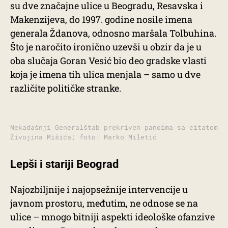
su dve značajne ulice u Beogradu, Resavska i
Makenzijeva, do 1997. godine nosile imena
generala Ždanova, odnosno maršala Tolbuhina.
Što je naročito ironično uzevši u obzir da je u
oba slučaja Goran Vesić bio deo gradske vlasti
koja je imena tih ulica menjala – samo u dve
različite političke stranke.
Nekadašnji Generalštab prekriven panoima sa citatom
Živojina Mišića; foto: Marko Miletić
Lepši i stariji Beograd
Najozbiljnije i najopsežnije intervencije u
javnom prostoru, međutim, ne odnose se na
ulice – mnogo bitniji aspekti ideološke ofanzive