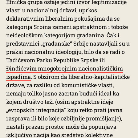
Etnička grupa ostaje jedini izvor legitimizacije
vlasti u nacionalnoj državi, uprkos
deklarativnim liberalnim pokušajima da se
kategorija Srbina zameni apstraktnom i tobože
neideološkom kategorijom građanina. Čak i
predstavnici „građanske“ Srbije nastavljali su u
praksi nacionalnu ideologiju, bilo da se radi o
Tadićevom Parku Republike Srpske ili
Đinđićevim mnogobrojnim nacionalističkim
ispadima
. S obzirom da liberalno-kapitalističke
države, za razliku od komunističke vlasti,
nemaju toliko jasno zacrtan budući ideal ka
kojem društvo teži (osim apstraktne ideje
„evropskih integracija“ koju retko prati javna
rasprava ili bilo koje ozbiljnije promišljanje),
nastali prazan prostor može da popunjava
isključivo nacija kao sredstvo kolektivne