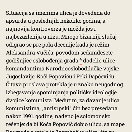
Situacija sa imenima ulica je dovedena do
apsurda u poslednjih nekoliko godina, a
najnovija kontroverza je možda još i
najbezazlenija u nizu. Mnogo bizarniji slučaj
odigrao se pre pola decenije kada je režim
Aleksandra Vučića, povodom sedamdesete
4
godišnjice oslobođenja grada,
dodelio ulice
komandantima Narodnooslobodilačke vojske
Jugoslavije, Koči Popoviću i Peki Dapčeviću.
Čitava proslava protekla je u znaku neugodnog
izbegavanja spominjanja političke ideologije
dvojice komunista. Međutim, za davanje ulica
komunistima, „antisrpski“ čin bez presedana
nakon 1991. godine, nađeno je solomonsko
rešenje: da bi Koča Popović dobio ulicu, sa mape