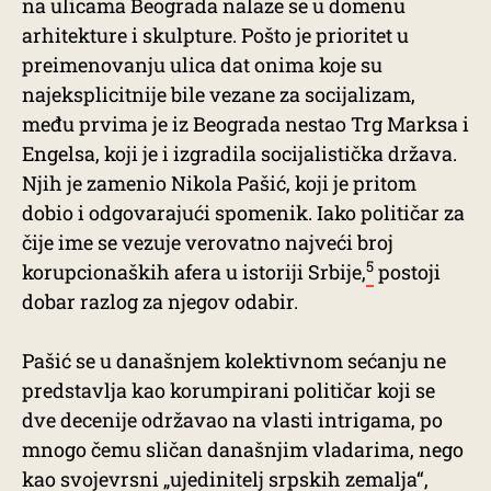
na ulicama Beograda nalaze se u domenu
arhitekture i skulpture. Pošto je prioritet u
preimenovanju ulica dat onima koje su
najeksplicitnije bile vezane za socijalizam,
među prvima je iz Beograda nestao Trg Marksa i
Engelsa, koji je i izgradila socijalistička država.
Njih je zamenio Nikola Pašić, koji je pritom
dobio i odgovarajući spomenik. Iako političar za
čije ime se vezuje verovatno najveći broj
5
korupcionaških afera u istoriji Srbije,
postoji
dobar razlog za njegov odabir.
Pašić se u današnjem kolektivnom sećanju ne
predstavlja kao korumpirani političar koji se
dve decenije održavao na vlasti intrigama, po
mnogo čemu sličan današnjim vladarima, nego
kao svojevrsni „ujedinitelj srpskih zemalja“,