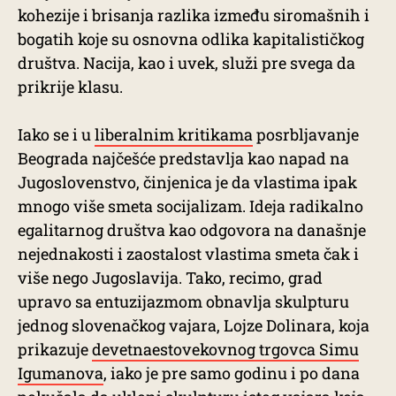
kohezije i brisanja razlika između siromašnih i
bogatih koje su osnovna odlika kapitalističkog
društva. Nacija, kao i uvek, služi pre svega da
prikrije klasu.
Iako se i u
liberalnim kritikama
posrbljavanje
Beograda najčešće predstavlja kao napad na
Jugoslovenstvo, činjenica je da vlastima ipak
mnogo više smeta socijalizam. Ideja radikalno
egalitarnog društva kao odgovora na današnje
nejednakosti i zaostalost vlastima smeta čak i
više nego Jugoslavija. Tako, recimo, grad
upravo sa entuzijazmom obnavlja skulpturu
jednog slovenačkog vajara, Lojze Dolinara, koja
prikazuje
devetnaestovekovnog trgovca Simu
Igumanova
, iako je pre samo godinu i po dana