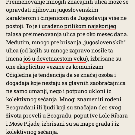
Preimenovanje mnogih značajnih ulica može se
opravdati njihovim jugoslovenskim
karakterom i činjenicom da Jugoslavija više ne
postoji. To je i
urađeno prilikom najskorijeg
talasa preimenovanja
ulica pre oko mesec dana.
Međutim, mnogo pre brisanja „jugoslovenskih“
ulica (od kojih su mnoge zapravo nosile ta
imena
još u devetnaestom veku
), izbrisane su
one eksplicitno vezane za komunizam.
Očigledna je tendencija da se značaj osoba i
događaja koje nestaju sa glavnih saobraćajnica
ne samo umanji, nego i potpuno ukloni iz
kolektivnog sećanja. Mnogi znameniti rođeni
Beograđani ili ljudi koji su značajan deo svog
života proveli u Beogradu, poput Ive Lole Ribara
i Moše Pijade, izbrisani su sa mape grada i iz
kolektivnog sećanja.