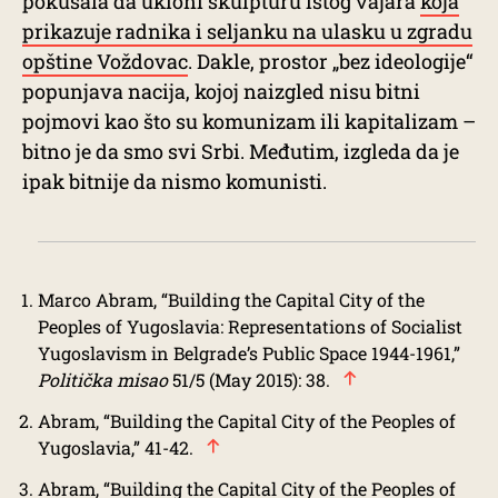
pokušala da ukloni skulpturu istog vajara
koja
prikazuje radnika i seljanku na ulasku u zgradu
opštine Voždovac
. Dakle, prostor „bez ideologije“
popunjava nacija, kojoj naizgled nisu bitni
pojmovi kao što su komunizam ili kapitalizam –
bitno je da smo svi Srbi. Međutim, izgleda da je
ipak bitnije da nismo komunisti.
Marco Abram, “Building the Capital City of the
Peoples of Yugoslavia: Representations of Socialist
Yugoslavism in Belgrade’s Public Space 1944-1961,”
Politička misao
51/5 (May 2015): 38.
Abram, “Building the Capital City of the Peoples of
Yugoslavia,” 41-42.
Abram, “Building the Capital City of the Peoples of