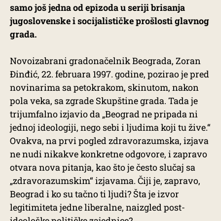
samo još jedna od epizoda u seriji brisanja
jugoslovenske i socijalističke prošlosti glavnog
grada.
Novoizabrani gradonačelnik Beograda, Zoran
Đinđić, 22. februara 1997. godine, pozirao je pred
novinarima sa petokrakom, skinutom, nakon
pola veka, sa zgrade Skupštine grada. Tada je
trijumfalno izjavio da „Beograd ne pripada ni
jednoj ideologiji, nego sebi i ljudima koji tu žive.“
Ovakva, na prvi pogled zdravorazumska, izjava
ne nudi nikakve konkretne odgovore, i zapravo
otvara nova pitanja, kao što je često slučaj sa
„zdravorazumskim“ izjavama. Čiji je, zapravo,
Beograd i ko su tačno ti ljudi? Šta je izvor
legitimiteta jedne liberalne, naizgled post-
ideološke političke zajednice?