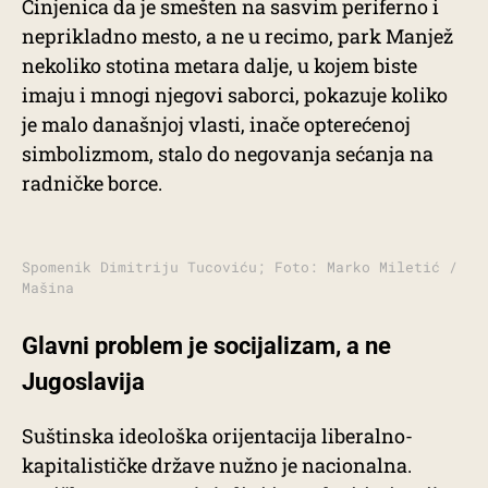
Činjenica da je smešten na sasvim periferno i
neprikladno mesto, a ne u recimo, park Manjež
nekoliko stotina metara dalje, u kojem biste
imaju i mnogi njegovi saborci, pokazuje koliko
je malo današnjoj vlasti, inače opterećenoj
simbolizmom, stalo do negovanja sećanja na
radničke borce.
Spomenik Dimitriju Tucoviću; Foto: Marko Miletić /
Mašina
Glavni problem je socijalizam, a ne
Jugoslavija
Suštinska ideološka orijentacija liberalno-
kapitalističke države nužno je nacionalna.