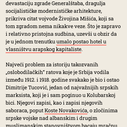
devastaciju zgrade Generalštaba, dragulja
socijalističke modernističke arhitekture,
prikriva citat vojvode Živojina Mišića, koji sa
tom zgradom nema nikakve veze. Što je zapravo
i relativno pristojna sudbina, uzevši u obzir da
je u jednom trenutku
umalo postao hotel u
vlasništvu arapskog kapitaliste
.
Najveći problem za istoriju takozvanih
„oslobodilačkih“ ratova koje je Srbija vodila
između 1912. i 1918. godine svakako je bio i ostao
Dimitrije Tucović, jedan od najvažnijih srpskih
marksista, koji je i sam poginuo u Kolubarskoj
bici. Njegovi zapisi, kao i zapisi njegovih
saboraca, poput
Koste Novakovića
, o zločinima
srpske vojske nad albanskim i drugim
muslimanskim stanovništvom bacaju mračnu