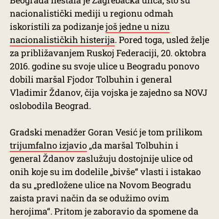
Beograda nestala je Zagrebačka ulica, što su
nacionalistički mediji u regionu odmah
iskoristili za podizanje
još jedne u nizu
nacionalističkih histerija
. Pored toga, usled želje
za približavanjem Ruskoj Federaciji, 20. oktobra
2016. godine su svoje ulice u Beogradu ponovo
dobili maršal Fjodor Tolbuhin i general
Vladimir Ždanov, čija vojska je zajedno sa NOVJ
oslobodila Beograd.
Gradski menadžer Goran Vesić je tom prilikom
trijumfalno izjavio
„da maršal Tolbuhin i
general Ždanov zaslužuju dostojnije ulice od
onih koje su im dodelile „bivše“ vlasti i istakao
da su „predložene ulice na Novom Beogradu
zaista pravi način da se odužimo ovim
herojima“. Pritom je zaboravio da spomene da