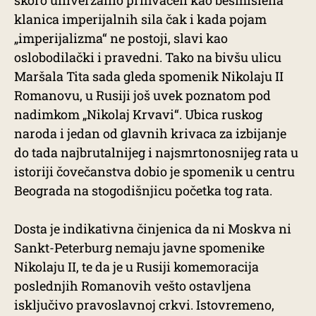
skoro univerzalno prihvaćen kao besmislena
klanica imperijalnih sila čak i kada pojam
„imperijalizma“ ne postoji, slavi kao
oslobodilački i pravedni. Tako na bivšu ulicu
Maršala Tita sada gleda spomenik Nikolaju II
Romanovu, u Rusiji još uvek poznatom pod
nadimkom „Nikolaj Krvavi“. Ubica ruskog
naroda i jedan od glavnih krivaca za izbijanje
do tada najbrutalnijeg i najsmrtonosnijeg rata u
istoriji čovečanstva dobio je spomenik u centru
Beograda na stogodišnjicu početka tog rata.
Dosta je indikativna činjenica da ni Moskva ni
Sankt-Peterburg nemaju javne spomenike
Nikolaju II, te da je u Rusiji komemoracija
poslednjih Romanovih vešto ostavljena
isključivo pravoslavnoj crkvi. Istovremeno,