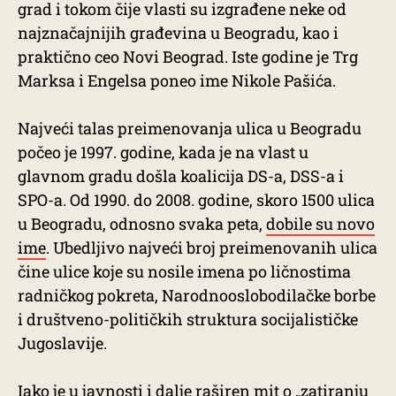
grad i tokom čije vlasti su izgrađene neke od
najznačajnijih građevina u Beogradu, kao i
praktično ceo Novi Beograd. Iste godine je Trg
Marksa i Engelsa poneo ime Nikole Pašića.
Najveći talas preimenovanja ulica u Beogradu
počeo je 1997. godine, kada je na vlast u
glavnom gradu došla koalicija DS-a, DSS-a i
SPO-a. Od 1990. do 2008. godine, skoro 1500 ulica
u Beogradu, odnosno svaka peta,
dobile su novo
ime
. Ubedljivo najveći broj preimenovanih ulica
čine ulice koje su nosile imena po ličnostima
radničkog pokreta, Narodnooslobodilačke borbe
i društveno-političkih struktura socijalističke
Jugoslavije.
Iako je u javnosti i dalje raširen mit o „zatiranju