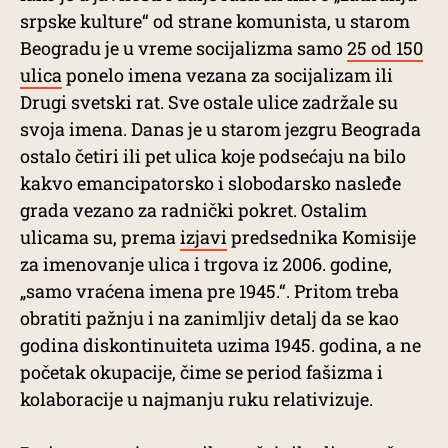
srpske kulture“ od strane komunista, u starom
Beogradu je u vreme socijalizma samo
25 od 150
ulica
ponelo imena vezana za socijalizam ili
Drugi svetski rat. Sve ostale ulice zadržale su
svoja imena. Danas je u starom jezgru Beograda
ostalo četiri ili pet ulica koje podsećaju na bilo
kakvo emancipatorsko i slobodarsko nasleđe
grada vezano za radnički pokret. Ostalim
ulicama su, prema
izjavi
predsednika Komisije
za imenovanje ulica i trgova iz 2006. godine,
„samo vraćena imena pre 1945.“. Pritom treba
obratiti pažnju i na zanimljiv detalj da se kao
godina diskontinuiteta uzima 1945. godina, a ne
početak okupacije, čime se period fašizma i
kolaboracije u najmanju ruku relativizuje.