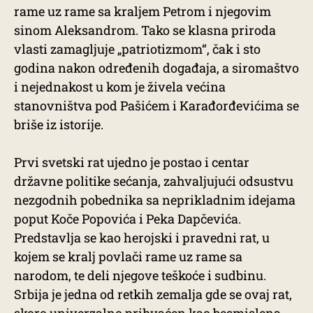
rame uz rame sa kraljem Petrom i njegovim
sinom Aleksandrom. Tako se klasna priroda
vlasti zamagljuje „patriotizmom“, čak i sto
godina nakon određenih događaja, a siromaštvo
i nejednakost u kom je živela većina
stanovništva pod Pašićem i Karađorđevićima se
briše iz istorije.
Prvi svetski rat ujedno je postao i centar
državne politike sećanja, zahvaljujući odsustvu
nezgodnih pobednika sa neprikladnim idejama
poput Koče Popovića i Peka Dapčevića.
Predstavlja se kao herojski i pravedni rat, u
kojem se kralj povlači rame uz rame sa
narodom, te deli njegove teškoće i sudbinu.
Srbija je jedna od retkih zemalja gde se ovaj rat,