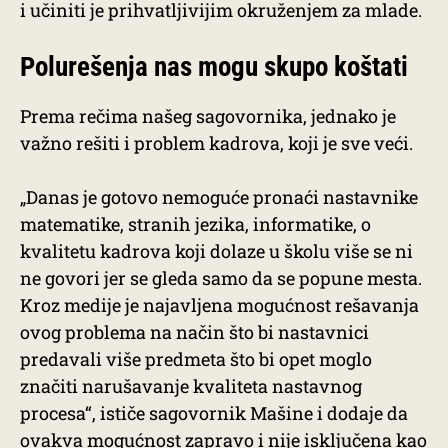
i učiniti je prihvatljivijim okruženjem za mlade.
Polurešenja nas mogu skupo koštati
Prema rečima našeg sagovornika, jednako je
važno rešiti i problem kadrova, koji je sve veći.
„Danas je gotovo nemoguće pronaći nastavnike
matematike, stranih jezika, informatike, o
kvalitetu kadrova koji dolaze u školu više se ni
ne govori jer se gleda samo da se popune mesta.
Kroz medije je najavljena mogućnost rešavanja
ovog problema na način što bi nastavnici
predavali više predmeta što bi opet moglo
značiti narušavanje kvaliteta nastavnog
procesa“, ističe sagovornik Mašine i dodaje da
ovakva mogućnost zapravo i nije isključena kao