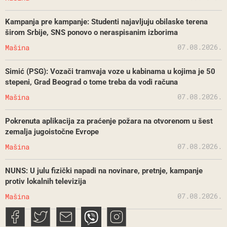
Kampanja pre kampanje: Studenti najavljuju obilaske terena
širom Srbije, SNS ponovo o neraspisanim izborima
07.08.2026.
Mašina
Simić (PSG): Vozači tramvaja voze u kabinama u kojima je 50
stepeni, Grad Beograd o tome treba da vodi računa
07.08.2026.
Mašina
Pokrenuta aplikacija za praćenje požara na otvorenom u šest
zemalja jugoistočne Evrope
07.08.2026.
Mašina
NUNS: U julu fizički napadi na novinare, pretnje, kampanje
protiv lokalnih televizija
07.08.2026.
Mašina