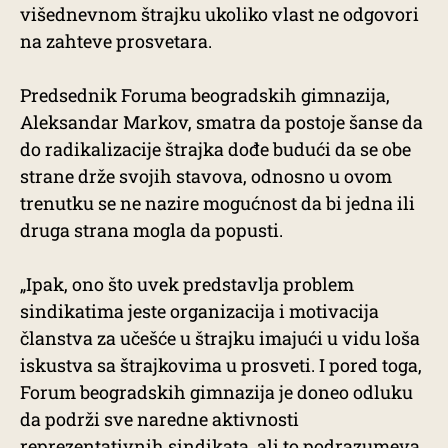
višednevnom štrajku ukoliko vlast ne odgovori
na zahteve prosvetara.
Predsednik Foruma beogradskih gimnazija,
Aleksandar Markov, smatra da postoje šanse da
do radikalizacije štrajka dođe budući da se obe
strane drže svojih stavova, odnosno u ovom
trenutku se ne nazire mogućnost da bi jedna ili
druga strana mogla da popusti.
„Ipak, ono što uvek predstavlja problem
sindikatima jeste organizacija i motivacija
članstva za učešće u štrajku imajući u vidu loša
iskustva sa štrajkovima u prosveti. I pored toga,
Forum beogradskih gimnazija je doneo odluku
da podrži sve naredne aktivnosti
reprezentativnih sindikata, ali to podrazumeva