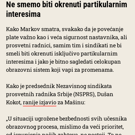
Ne smemo biti okrenuti partikularnim
interesima
Kako Markov smatra, svakako da je povećanje
plate važno kao i veća sigurnost nastavnika, ali
prosvetni radnici, samim tim i sindikati ne bi
smeli biti okrenuti isključivo partikularnim
interesima i jako je bitno sagledati celokupan
obrazovni sistem koji vapi za promenama.
Kako je predsednik Nezavisnog sindikata
prosvetnih radnika Srbije (NSPRS), Dušan
Kokot,
ranije izjavio
za Mašinu:
„U situaciji ugrožene bezbednosti svih učesnika
obrazovnog procesa, mislimo da veći prioritet,
od ispunjenja naših zahteva, ne postoji. To ne