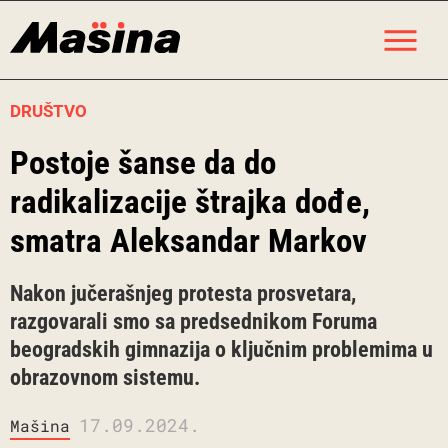
Skip
M
to
content
DRUŠTVO
Postoje šanse da do
radikalizacije štrajka dođe,
smatra Aleksandar Markov
Nakon jučerašnjeg protesta prosvetara,
razgovarali smo sa predsednikom Foruma
beogradskih gimnazija o ključnim problemima u
obrazovnom sistemu.
17.09.2024.
Mašina