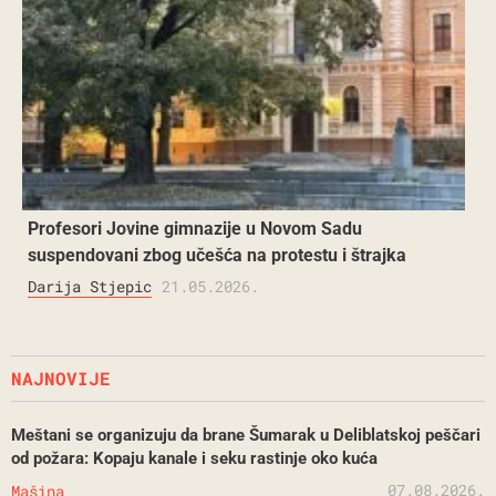
Profesori Jovine gimnazije u Novom Sadu
suspendovani zbog učešća na protestu i štrajka
Darija Stjepic
21.05.2026.
NAJNOVIJE
Meštani se organizuju da brane Šumarak u Deliblatskoj peščari
od požara: Kopaju kanale i seku rastinje oko kuća
07.08.2026.
Mašina