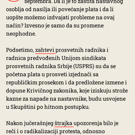
septembra. Da li je to zaštita nastavnog
osoblja od nasilja ili povećanje plata i da li
uopšte možemo izdvajati probleme na ovaj
način? Izvesno je samo da su promene
neophodne.
Podsetimo,
zahtevi
prosvetnih radnika i
radnica predvođenih Unijom sindikata
prosvetnih radnika Srbije (USPRS) su da se
početna plata u prosveti izjednači sa
republičkim prosekom i da predložene izmene i
dopune Krivičnog zakonika, koje iziskuju strože
kazne za napade na nastavnike, budu usvojene
u Skupštini po hitnom postupku.
Nakon jučerašnjeg
štrajka
upozorenja bilo je
reči i o radikalizaciji protesta, odnosno