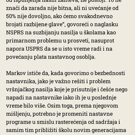
znači da zarada nije bitna, ali ni uvećanje od
50% nije dovoljno, ako ćemo svakodnevno
brojati razbijene glave“, govoreći o naglasku
NSPRS na suzbijanju nasilja u školama kao
primarnom problemu u prosveti, nasuprot
napora USPRS da se u isto vreme radi i na
povećanju plata nastavnog osoblja.
Markov ističe da, kada govorimo o bezbednosti
nastavnika, jako je važno rešiti i problem
vršnjačkog nasilja koje je prisutnije i češće nego
napadi na nastavnike iako ih je u poslednje
vreme bilo više. Osim toga, prema njegovom
mišljenju, potrebno je promeniti nastavne
programe u smislu rasterećenja od sadržaja i
samim tim približiti školu novim generacijama