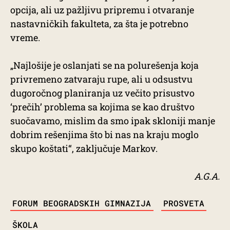
opcija, ali uz pažljivu pripremu i otvaranje
nastavničkih fakulteta, za šta je potrebno
vreme.
„Najlošije je oslanjati se na polurešenja koja
privremeno zatvaraju rupe, ali u odsustvu
dugoročnog planiranja uz večito prisustvo
‘prečih’ problema sa kojima se kao društvo
suočavamo, mislim da smo ipak skloniji manje
dobrim rešenjima što bi nas na kraju moglo
skupo koštati“, zaključuje Markov.
A.G.A.
TAGS
FORUM BEOGRADSKIH GIMNAZIJA
PROSVETA
ŠKOLA