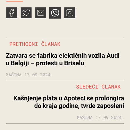
PRETHODNI ČLANAK
Zatvara se fabrika elektičnih vozila Audi
u Belgiji – protesti u Briselu
MAŠINA
17.09.2024.
SLEDEĆI ČLANAK
Kašnjenje plata u Apoteci se prolongira
do kraja godine, tvrde zaposleni
MAŠINA
17.09.2024.