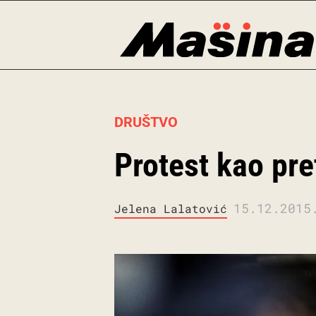
Skip
to
content
DRUŠTVO
Protest kao pre
15.12.2015
Jelena Lalatović