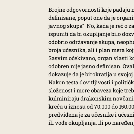
Brojne odgovornosti koje padaju n
definisane, poput one da je organ
javnog skupa“. No, kada je reč o 
ispuniti da bi okupljanje bilo do
odobrio održavanje skupa, neophod
broja učesnika, ali i plan mera k
Sasvim očekivano, organ vlasti k
odobren nije jasno definisan. Ov
dokazuje da je birokratija u svojoj
Nakon testa dovitljivosti i politič
složenost i more obaveza koje treba
kulminiraju drakonskim novčanim
kreću u iznosu od 70.000 do 150.0
predviđena je za učesnike i učesn
ili vođe okupljanja, ili po naređen