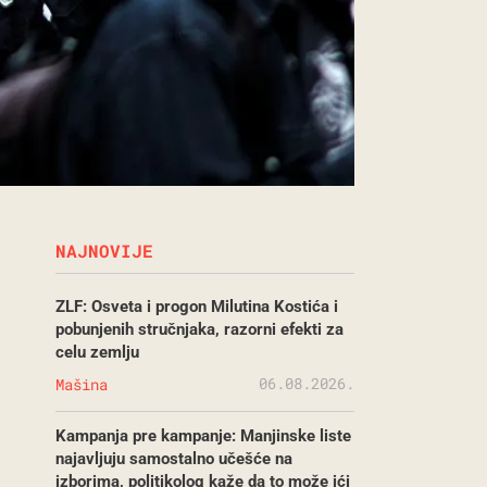
NAJNOVIJE
ZLF: Osveta i progon Milutina Kostića i
pobunjenih stručnjaka, razorni efekti za
celu zemlju
06.08.2026.
Mašina
Kampanja pre kampanje: Manjinske liste
najavljuju samostalno učešće na
izborima, politikolog kaže da to može ići