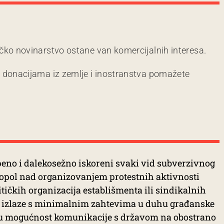
čko novinarstvo ostane van komercijalnih interesa.
m donacijama iz zemlje i inostranstva pomažete
tepeno i dalekosežno iskoreni svaki vid subverzivnog
nopol nad organizovanjem protestnih aktivnosti
ičkih organizacija establišmenta ili sindikalnih
ilu izlaze s minimalnim zahtevima u duhu građanske
re u mogućnost komunikacije s državom na obostrano