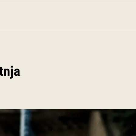
tnja
.