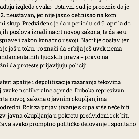
aja izgleda ovako: Ustavni sud je procenio da je
2. neustavan, jer nije jasno definisao na kom
ni skup. Predviđeno je da u periodu od 9. aprila do
jih poslova izradi nacrt novog zakona, te da se u
prave i zakon konačno usvoji. Nacrt je dostavljen
 je još u toku. To znači da Srbija još uvek nema
fundamentalnih ljudskih prava ‒ pravo na
ni da proteste prijavljuju policiji.
eri apatije i depolitizacije razaranja tekovina
ilj svake neoliberalne agende. Duboko represivan
acrta novog zakona o javnim okupljanjima
 odredbi. Rok za prijavljivanje skupa više neće biti
tzv. javna okupljanja u pokretu predviđeni rok biti
ečava svako promptno političko delovanje i spontano