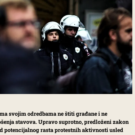
ima svojim odredbama ne štiti građane i ne
ošenja stavova. Upravo suprotno, predloženi zakon
 od potencijalnog rasta protestnih aktivnosti usled