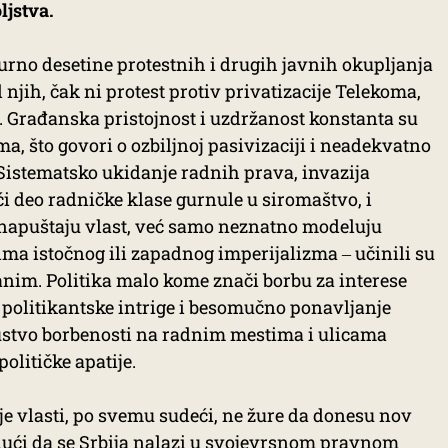
ljstva.
gurno desetine protestnih i drugih javnih okupljanja
 njih, čak ni protest protiv privatizacije Telekoma,
i. Građanska pristojnost i uzdržanost konstanta su
a, što govori o ozbiljnoj pasivizaciji i neadekvatno
Sistematsko ukidanje radnih prava, invazija
ći deo radničke klase gurnule u siromaštvo, i
e napuštaju vlast, već samo neznatno modeluju
ma istočnog ili zapadnog imperijalizma ‒ učinili su
nim. Politika malo kome znači borbu za interese
 politikantske intrige i besomučno ponavljanje
sustvo borbenosti na radnim mestima i ulicama
političke apatije.
je vlasti, po svemu sudeći, ne žure da donesu nov
ući da se Srbija nalazi u svojevrsnom pravnom