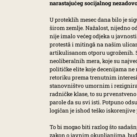
narastajućeg socijalnog nezadovo
U proteklih mesec dana bilo je si
širom zemlje. Nažalost, nijedno od
nije imalo većeg odjeka u javnost
protestâ i mitingâ na našim ulicam
artikulisanom otporu ugroženih. 
neoliberalnih mera, koje su najve
političke elite koje decenijama n
retoriku prema trenutnim interesi
stanovništvo umornim i rezignira
radničke klase, to su prvenstveno
parole da su svi isti. Potpuno od
logičan je ishod teško iskorenjive 
To bi mogao biti razlog što sadašn
zakon o javnim okupljanjima, bud