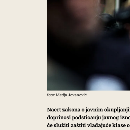
foto: Matija Jovanović
​Nacrt zakona o javnim okupljanj
doprinosi podsticanju javnog izn
će služiti zaštiti vladajuće klase