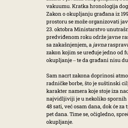
vakuumu. Kratka hronologija događ
Zakon o okupljanju građana iz 199
prostoru se može organizovati jav
23. oktobra Ministarstvo unutrašn
predviđenom roku održe javne ras
sa zakašnjenjem, a
javna
rasprava
zakon kojim se uređuje jedno od 
okupljanje ‒ te da građani nisu duž
Sam nacrt zakona doprinosi atmosf
radničke borbe, što je suštinski c
karakter namera koje stoje iza n
najvidljiviji je u nekoliko spornih
48 sati, već osam dana, dok će za 
pet dana. Time se, očigledno, spr
okupljanje.