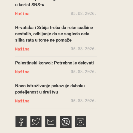
u korist SNS-u
05.08.2026.
Mašina
Hrvatska i Srbija treba da reše sudbine
nestalih, odbijanje da se sagleda cela
slika rata u tome ne pomaže
05.08.2026.
Mašina
Palestinski konvoj: Potrebno je delovati
05.08.2026.
Mašina
Novo istraživanje pokazuje duboku
podeljenost u društvu
05.08.2026.
Mašina