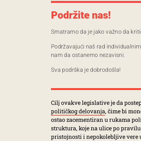
Podržite nas!
Smatramo da je jako važno da kriti
Podržavajući naš rad individualni
nam da ostanemo nezavisni.
Sva podrška je dobrodošla!
Cilj ovakve legislative je da pos
političkog delovanja
, čime bi mo
ostao zacementiran u rukama polit
struktura, koje na ulice po prav
pristojnosti i nepokolebljive ve