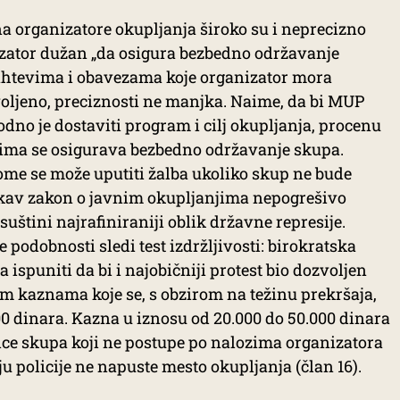
a organizatore okupljanja široko su i neprecizno
izator dužan „da osigura bezbedno održavanje
zahtevima i obavezama koje organizator mora
zvoljeno, preciznosti ne manjka. Naime, da bi MUP
no je dostaviti program i cilj okupljanja, procenu
ojima se osigurava bezbedno održavanje skupa.
ome se može uputiti žalba ukoliko skup ne bude
akav zakon o javnim okupljanjima nepogrešivo
 suštini najrafiniraniji oblik državne represije.
ke podobnosti sledi test izdržljivosti: birokratska
 ispuniti da bi i najobičniji protest bio dozvoljen
 kaznama koje se, s obzirom na težinu prekršaja,
00 dinara. Kazna u iznosu od 20.000 do 50.000 dinara
ice skupa koji ne postupe po nalozima organizatora
ju policije ne napuste mesto okupljanja (član 16).