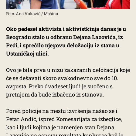
Foto: Ana Vuković / Mašina
Oko pedeset aktivista i aktivistkinja danas je u
Beogradu stalo u odbranu Dejana Lazovića, iz
Peći, i sprečilo njegovu deložaciju iz stana u
Ustaničkoj ulici.
Ovo je bila prva u nizu zakazanih deložacija koje
će se dešavati skoro svakodnevno sve do 10.
avgusta. Preko dvadeset ljudi je suočeno s
pretnjom da bude izbačeno iz stanova.
Pored policije na mestu izvršenja našao se i
Petar Anđić, ispred Komesarijata za izbeglice,
kao i ljudi kojima je namenjen stan Dejana
Lazovića na osnovu rezultata konkursa koji je