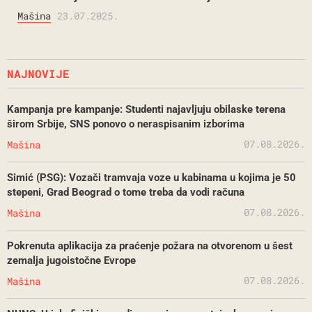
Mašina
23.07.2025.
NAJNOVIJE
Kampanja pre kampanje: Studenti najavljuju obilaske terena
širom Srbije, SNS ponovo o neraspisanim izborima
07.08.2026.
Mašina
Simić (PSG): Vozači tramvaja voze u kabinama u kojima je 50
stepeni, Grad Beograd o tome treba da vodi računa
07.08.2026.
Mašina
Pokrenuta aplikacija za praćenje požara na otvorenom u šest
zemalja jugoistočne Evrope
07.08.2026.
Mašina