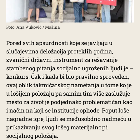
Foto: Ana Vuković / Mašina
Pored svih apsurdnosti koje se javljaju u
slučajevima deložacija proteklih godina,
zvanični državni instrument za rešavanje
stambenog pitanja socijalno ugroženih ljudi je –
konkurs. Čak i kada bi bio pravilno sproveden,
ovaj oblik takmičarskog nametanja u tome ko je
u lošijem položaju pa samim tim više zaslužuje
mesto za život je podjednako problematičan kao
i način na koji se institucije ophode. Poput loše
nagradne igre, ljudi se međusobdno nadmeću u
prikazivanju svog lošeg materijalnog i
socijalnog položaja.