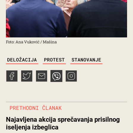
Foto: Ana Vuković / Mašina
TAGS
DELOŽACIJA
PROTEST
STANOVANJE
PRETHODNI ČLANAK
Najavljena akcija sprečavanja prisilnog
iseljenja izbeglica