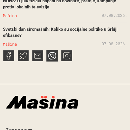
NUNS: U julu fizički napadi na novinare, pretnje, kampanje
protiv lokalnih televizija
07.08.2026.
Mašina
Svetski dan siromašnih: Koliko su socijalne politike u Srbiji
efikasne?
07.08.2026.
Mašina
Impressum