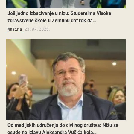
Još jedno izbacivanje u nizu: Studentima Visoke
zdravstvene škole u Zemunu dat rok da…
Mašina
23.07.2025.
Od medijskih udruženja do civilnog društva: Nižu se
osude na izjavu Aleksandra Vučića koja…