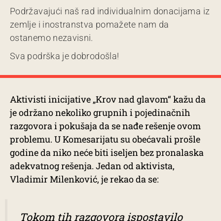
Podržavajući naš rad individualnim donacijama iz
zemlje i inostranstva pomažete nam da
ostanemo nezavisni.
Sva podrška je dobrodošla!
Aktivisti inicijative „Krov nad glavom“ kažu da
je održano nekoliko grupnih i pojedinačnih
razgovora i pokušaja da se nađe rešenje ovom
problemu. U Komesarijatu su obećavali prošle
godine da niko neće biti iseljen bez pronalaska
adekvatnog rešenja. Jedan od aktivista,
Vladimir Milenković, je rekao da se:
Tokom tih razgovora ispostavilo