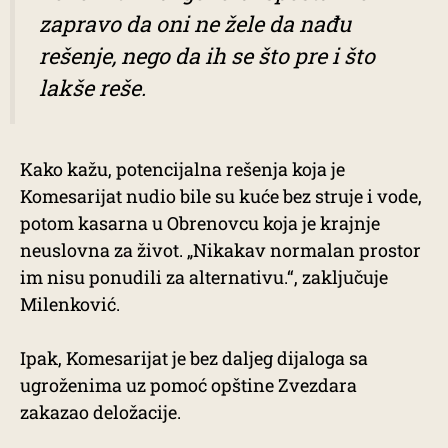
zapravo da oni ne žele da nađu
rešenje, nego da ih se što pre i što
lakše reše.
Kako kažu, potencijalna rešenja koja je
Komesarijat nudio bile su kuće bez struje i vode,
potom kasarna u Obrenovcu koja je krajnje
neuslovna za život. „Nikakav normalan prostor
im nisu ponudili za alternativu.“, zaključuje
Milenković.
Ipak, Komesarijat je bez daljeg dijaloga sa
ugroženima uz pomoć opštine Zvezdara
zakazao deložacije.