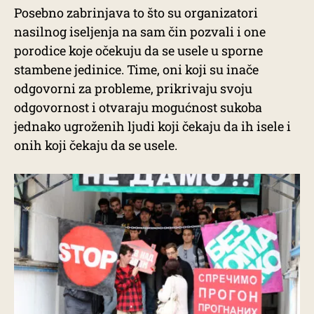
Posebno zabrinjava to što su organizatori
nasilnog iseljenja na sam čin pozvali i one
porodice koje očekuju da se usele u sporne
stambene jedinice. Time, oni koji su inače
odgovorni za probleme, prikrivaju svoju
odgovornost i otvaraju mogućnost sukoba
jednako ugroženih ljudi koji čekaju da ih isele i
onih koji čekaju da se usele.