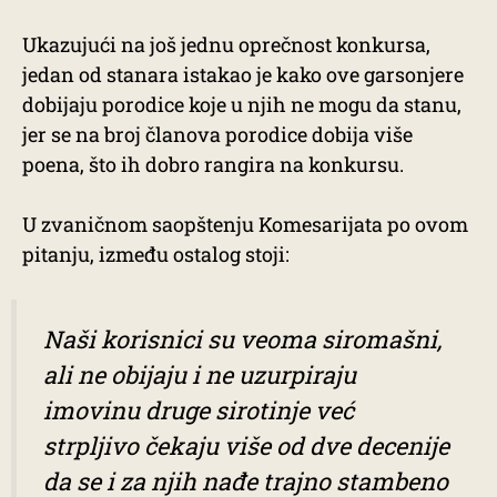
Ukazujući na još jednu oprečnost konkursa,
jedan od stanara istakao je kako ove garsonjere
dobijaju porodice koje u njih ne mogu da stanu,
jer se na broj članova porodice dobija više
poena, što ih dobro rangira na konkursu.
U zvaničnom saopštenju Komesarijata po ovom
pitanju, između ostalog stoji:
Naši korisnici su veoma siromašni,
ali ne obijaju i ne uzurpiraju
imovinu druge sirotinje već
strpljivo čekaju više od dve decenije
da se i za njih nađe trajno stambeno