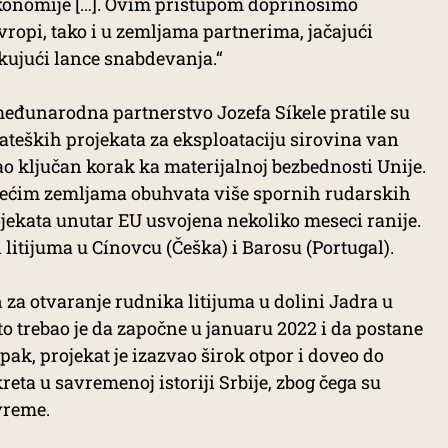
konomije […]. Ovim pristupom doprinosimo
Evropi, tako i u zemljama partnerima, jačajući
kujući lance snabdevanja.“
đunarodna partnerstvo Jozefa Síkele pratile su
rateških projekata za eksploataciju sirovina van
o ključan korak ka materijalnoj bezbednosti Unije.
 trećim zemljama obuhvata više spornih rudarskih
rojekata unutar EU usvojena nekoliko meseci ranije.
litijuma u Cínovcu (Češka) i Barosu (Portugal).
za otvaranje rudnika litijuma u dolini Jadra u
to trebao je da započne u januaru 2022 i da postane
pak, projekat je izazvao širok otpor i doveo do
eta u savremenoj istoriji Srbije, zbog čega su
vreme.