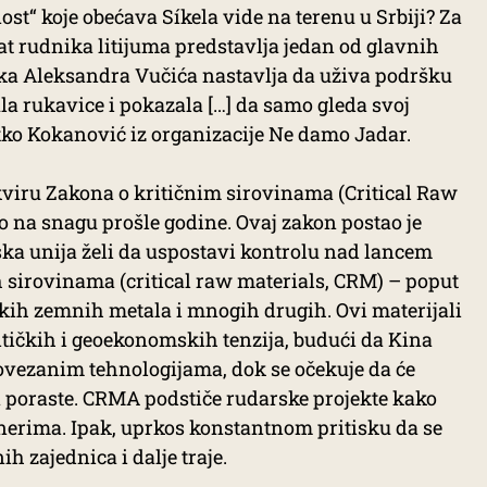
nost“ koje obećava Síkela vide na terenu u Srbiji? Za
at rudnika litijuma predstavlja jedan od glavnih
ka Aleksandra Vučića nastavlja da uživa podršku
la rukavice i pokazala […] da samo gleda svoj
tko Kokanović iz organizacije Ne damo Jadar.
okviru Zakona o kritičnim sirovinama (Critical Raw
io na snagu prošle godine. Ovaj zakon postao je
ka unija želi da uspostavi kontrolu nad lancem
 sirovinama (critical raw materials, CRM) – poput
 retkih zemnih metala i mnogih drugih. Ovi materijali
itičkih i geoekonomskih tenzija, budući da Kina
vezanim tehnologijama, dok se očekuje da će
 poraste. CRMA podstiče rudarske projekte kako
nerima. Ipak, uprkos konstantnom pritisku da se
ih zajednica i dalje traje.