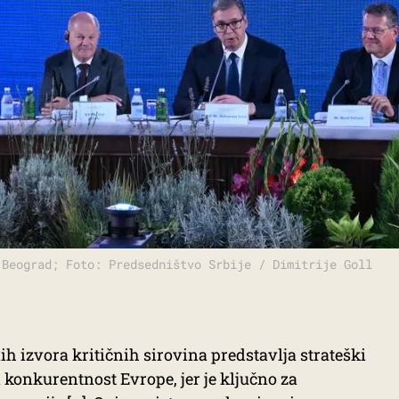
 Beograd; Foto: Predsedništvo Srbije / Dimitrije Goll
h izvora kritičnih sirovina predstavlja strateški
i konkurentnost Evrope, jer je ključno za