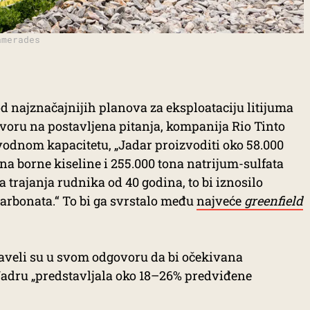
amerades
d najznačajnijih planova za eksploataciju litijuma
oru na postavljena pitanja, kompanija Rio Tinto
vodnom kapacitetu, „Jadar proizvoditi oko 58.000
na borne kiseline i 255.000 tona natrijum-sulfata
trajanja rudnika od 40 godina, to bi iznosilo
arbonata.“ To bi ga svrstalo među
najveće
greenfield
aveli su u svom odgovoru da bi očekivana
Jadru „predstavljala oko 18–26% predviđene