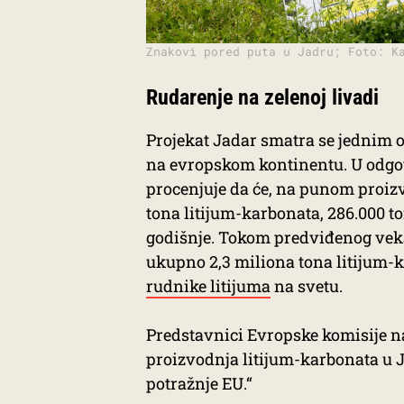
Znakovi pored puta u Jadru; Foto: K
Rudarenje na zelenoj livadi
Projekat Jadar smatra se jednim o
na evropskom kontinentu. U odgov
procenjuje da će, na punom proiz
tona litijum-karbonata, 286.000 to
godišnje. Tokom predviđenog veka 
ukupno 2,3 miliona tona litijum-k
rudnike litijuma
na svetu.
Predstavnici Evropske komisije n
proizvodnja litijum-karbonata u 
potražnje EU.“