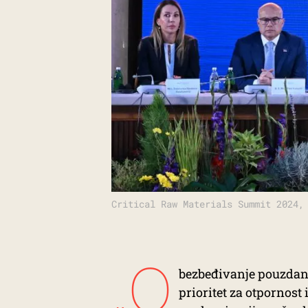
Critical Raw Materials Summit 2024,
„O
bezbeđivanje pouzdani
prioritet za otpornost 