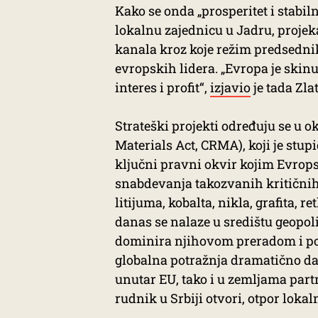
Kako se onda „prosperitet i stabil
lokalnu zajednicu u Jadru, projek
kanala kroz koje režim predsedni
evropskih lidera. „Evropa je skinu
interes i profit“,
izjavio
je tada Zla
Strateški projekti određuju se u 
Materials Act, CRMA), koji je stup
ključni pravni okvir kojim Evrops
snabdevanja takozvanih kritičnih
litijuma, kobalta, nikla, grafita,
danas se nalaze u središtu geopol
dominira njihovom preradom i po
globalna potražnja dramatično da
unutar EU, tako i u zemljama part
rudnik u Srbiji otvori, otpor lokaln