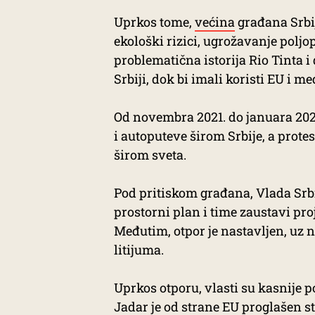
Uprkos tome,
većina
građana Srbij
ekološki rizici, ugrožavanje polj
problematična istorija Rio Tinta i
Srbiji, dok bi imali koristi EU i m
Od novembra 2021. do januara 2022
i autoputeve širom Srbije, a prote
širom sveta.
Pod pritiskom građana, Vlada Srbi
prostorni plan i time zaustavi proje
Međutim, otpor je nastavljen, uz n
litijuma.
Uprkos otporu, vlasti su kasnije p
Jadar je od strane EU proglašen st