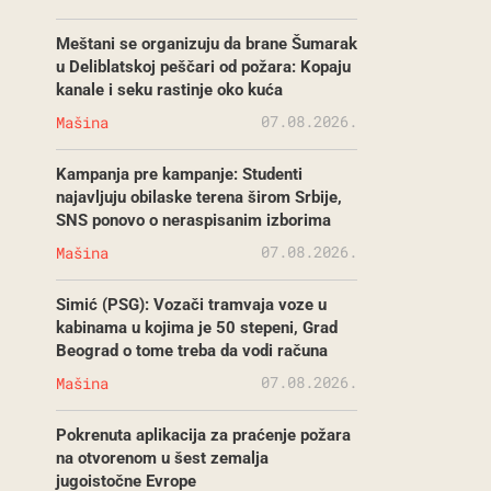
Meštani se organizuju da brane Šumarak
u Deliblatskoj peščari od požara: Kopaju
kanale i seku rastinje oko kuća
07.08.2026.
Mašina
Kampanja pre kampanje: Studenti
najavljuju obilaske terena širom Srbije,
SNS ponovo o neraspisanim izborima
07.08.2026.
Mašina
Simić (PSG): Vozači tramvaja voze u
kabinama u kojima je 50 stepeni, Grad
Beograd o tome treba da vodi računa
07.08.2026.
Mašina
Pokrenuta aplikacija za praćenje požara
na otvorenom u šest zemalja
jugoistočne Evrope