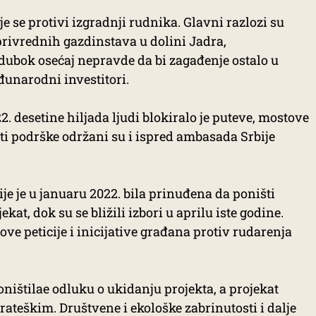
e se protivi izgradnji rudnika. Glavni razlozi su
oprivrednih gazdinstava u dolini Jadra,
 dubok osećaj nepravde da bi zagađenje ostalo u
eđunarodni investitori.
. desetine hiljada ljudi blokiralo je puteve, mostove
sti podrške održani su i ispred ambasada Srbije
je je u januaru 2022. bila prinuđena da poništi
kat, dok su se bližili izbori u aprilu iste godine.
ove peticije i inicijative građana protiv rudarenja
oništilae odluku o ukidanju projekta, a projekat
rateškim. Društvene i ekološke zabrinutosti i dalje