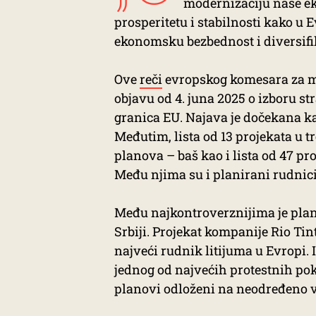
modernizaciju naše e
prosperitetu i stabilnosti kako u 
ekonomsku bezbednost i diversifi
Ove
reči
evropskog komesara za me
objavu od 4. juna 2025 o izboru st
granica EU. Najava je dočekana ka
Međutim, lista od 13 projekata u
planova – baš kao i lista od 47 p
Među njima su i planirani rudnici 
Među najkontroverznijima je plan 
Srbiji. Projekat kompanije Rio Tin
najveći rudnik litijuma u Evropi. I
jednog od najvećih protestnih pokr
planovi odloženi na neodređeno 