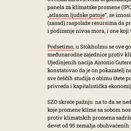
panela za klimatske promene (IPCC)
„
atlasom ljudske patnje
“, se izno
(zasad) raspolaže resursima da p
i podizanje nivoa mora, i one koji
Podsetimo
, u Stokholmu se ove g
međunarodne zajednice protiv kli
Ujedinjenih nacija Antonio Gutere
konstatovao da je on pokazatelj n
sve češćih studija o obimu štete p
privreda i kapitalistička ekonomi
SZO skreće pažnju na to da se ned
koje promene klime sa sobom nose
protiv klimatskih promena sadrže
devet od 95 zemalja obuhvaćenih