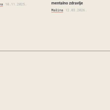
mentalno zdravlje
na
10.11.2025.
Mašina
12.03.2026.