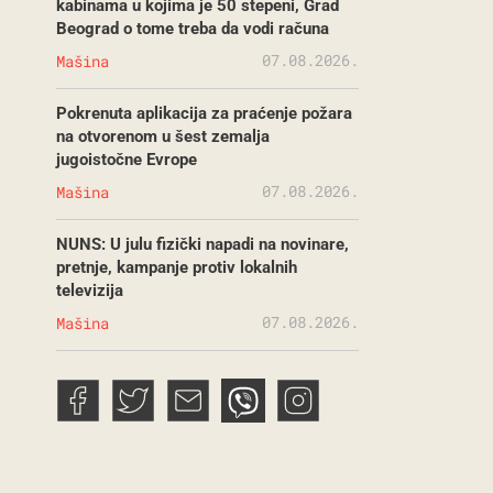
kabinama u kojima je 50 stepeni, Grad
Beograd o tome treba da vodi računa
07.08.2026.
Mašina
Pokrenuta aplikacija za praćenje požara
na otvorenom u šest zemalja
jugoistočne Evrope
07.08.2026.
Mašina
NUNS: U julu fizički napadi na novinare,
pretnje, kampanje protiv lokalnih
televizija
07.08.2026.
Mašina