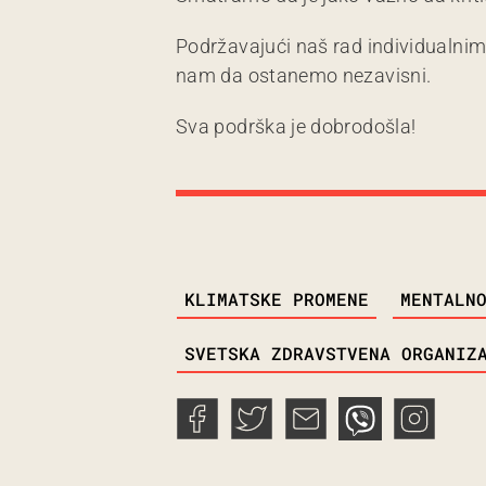
Podržavajući naš rad individualni
nam da ostanemo nezavisni.
Sva podrška je dobrodošla!
TAGS
KLIMATSKE PROMENE
MENTALN
SVETSKA ZDRAVSTVENA ORGANIZ