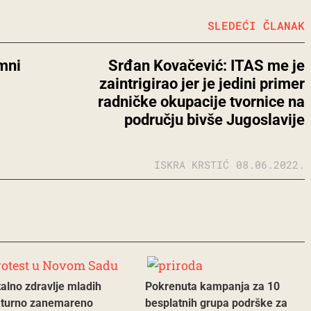
SLEDEĆI ČLANAK
mni
Srđan Kovačević: ITAS me je
zaintrigirao jer je jedini primer
radničke okupacije tvornice na
području bivše Jugoslavije
ISKRA KRSTIĆ
08.06.2022.
alno zdravlje mladih
Pokrenuta kampanja za 10
kturno zanemareno
besplatnih grupa podrške za