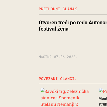
PRETHODNI ČLANAK
Otvoren treći po redu Autono
festival žena
MAŠINA
07.06.2022.
POVEZANI ČLANCI:
Ment
stru