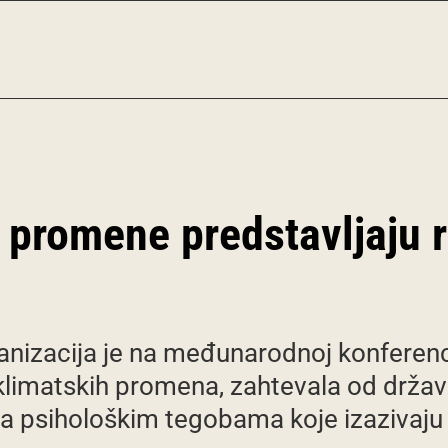
 promene predstavljaju r
anizacija je na međunarodnoj konferenc
 klimatskih promena, zahtevala od drž
a psihološkim tegobama koje izazivaju