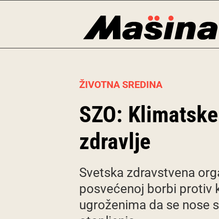
Skip
to
content
ŽIVOTNA SREDINA
SZO: Klimatske
zdravlje
Svetska zdravstvena org
posvećenoj borbi protiv
ugroženima da se nose s