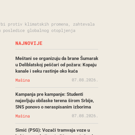
rbi protiv klimatskih promena, zahtevala
u posledice globalnog otopljenja
NAJNOVIJE
Meštani se organizuju da brane Šumarak
u Deliblatskoj peščari od požara: Kopaju
kanale i seku rastinje oko kuća
07.08.2026.
Mašina
Kampanja pre kampanje: Studenti
najavljuju obilaske terena širom Srbije,
SNS ponovo o neraspisanim izborima
07.08.2026.
Mašina
Simić (PSG): Vozači tramvaja voze u