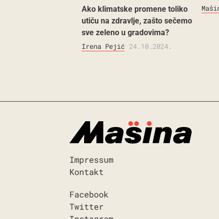
Maši
Ako klimatske promene toliko
utiču na zdravlje, zašto sečemo
sve zeleno u gradovima?
Irena Pejić
24.10.2024.
Impressum
Kontakt
Facebook
Twitter
Instagram