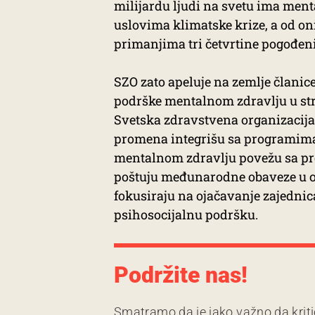
milijardu ljudi na svetu ima menta
uslovima klimatske krize, a od on
primanjima tri četvrtine pogođen
SZO zato apeluje na zemlje članice
podrške mentalnom zdravlju u str
Svetska zdravstvena organizacija 
promena integrišu sa programima
mentalnom zdravlju povežu sa pro
poštuju međunarodne obaveze u ovo
fokusiraju na ojačavanje zajednica,
psihosocijalnu podršku.
Podržite nas!
Smatramo da je jako važno da kriti