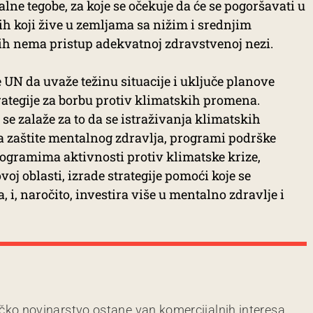
lne tegobe, za koje se očekuje da će se pogoršavati u
ih koji žive u zemljama sa nižim i srednjim
ih nema pristup adekvatnoj zdravstvenoj nezi.
 UN da uvaže težinu situacije i uključe planove
ategije za borbu protiv klimatskih promena.
se zalaže za to da se istraživanja klimatskih
 zaštite mentalnog zdravlja, programi podrške
gramima aktivnosti protiv klimatske krize,
j oblasti, izrade strategije pomoći koje se
 i, naročito, investira više u mentalno zdravlje i
čko novinarstvo ostane van komercijalnih interesa.