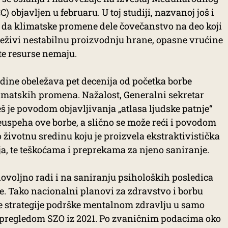
 objavljen u februaru. U toj studiji, nazvanoj još i
si da klimatske promene dele čovečanstvo na deo koji
reživi nestabilnu proizvodnju hrane, opasne vrućine
 te resurse nemaju.
odine obeležava pet decenija od početka borbe
matskih promena. Nažalost, Generalni sekretar
š je povodom objavljivanja „atlasa ljudske patnje“
euspeha ove borbe, a slično se može reći i povodom
o životnu sredinu koju je proizvela ekstraktivistička
ja, te teškoćama i preprekama za njeno saniranje.
ovoljno radi i na saniranju psiholoških posledica
. Tako nacionalni planovi za zdravstvo i borbu
 strategije podrške mentalnom zdravlju u samo
 pregledom SZO iz 2021. Po zvaničnim podacima oko