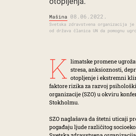
otopljenja.
08.06.2022.
Mašina
Svetska zdravstvena organizacija je
od država članica UN da pomognu ugr
K
limatske promene ugrožav
stresa, anksioznosti, dep
otopljenje i ekstremni k
faktore rizika za razvoj psihološk
organizacije (SZO) u okviru konfe
Stokholmu.
SZO naglašava da štetni uticaji p
pogađaju ljude različitog socioek
Svetska zdravstvena organizacija