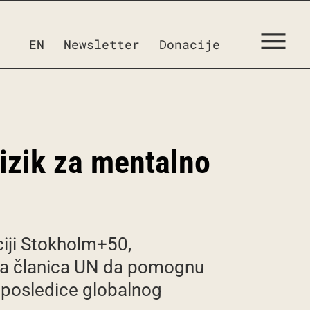
EN
Newsletter
Donacije
izik za mentalno
iji Stokholm+50,
ava članica UN da pomognu
 posledice globalnog