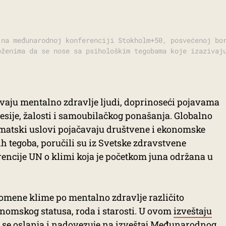
 na međunarodnoj konferenciji Stokholm+50, posvećenoj bo
oženima da se nose sa psihološkim tegobama koje izazivaj
aju mentalno zdravlje ljudi, doprinoseći pojavama
resije, žalosti i samoubilačkog ponašanja. Globalno
limatski uslovi pojačavaju društvene i ekonomske
ih tegoba, poručili su iz Svetske zdravstvene
rencije UN o klimi koja je početkom juna održana u
romene klime po mentalno zdravlje različito
onomskog statusa, roda i starosti. U ovom
izveštaju
 se oslanja i nadovezuje na izveštaj Međunarodnog