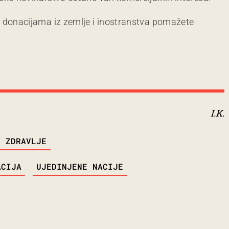
m donacijama iz zemlje i inostranstva pomažete
I.K.
O ZDRAVLJE
ACIJA
UJEDINJENE NACIJE