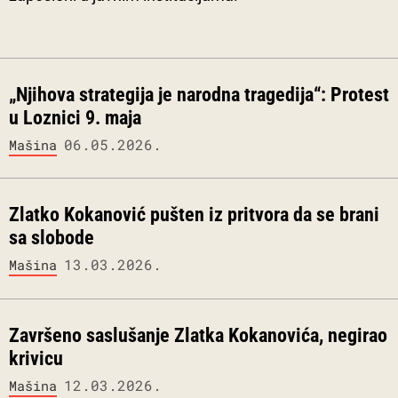
„Njihova strategija je narodna tragedija“: Protest
u Loznici 9. maja
06.05.2026.
Mašina
Zlatko Kokanović pušten iz pritvora da se brani
sa slobode
13.03.2026.
Mašina
Završeno saslušanje Zlatka Kokanovića, negirao
krivicu
12.03.2026.
Mašina