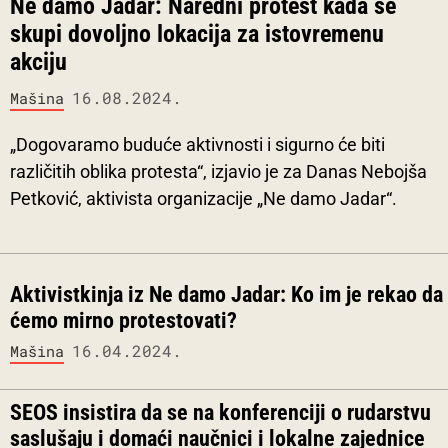
Ne damo Jadar: Naredni protest kada se
skupi dovoljno lokacija za istovremenu
akciju
16.08.2024.
Mašina
„Dogovaramo buduće aktivnosti i sigurno će biti
različitih oblika protesta“, izjavio je za Danas Nebojša
Petković, aktivista organizacije „Ne damo Jadar“.
Aktivistkinja iz Ne damo Jadar: Ko im je rekao da
ćemo mirno protestovati?
16.04.2024.
Mašina
SEOS insistira da se na konferenciji o rudarstvu
saslušaju i domaći naučnici i lokalne zajednice