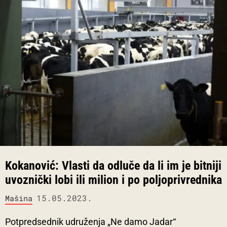
Kokanović: Vlasti da odluče da li im je bitniji
uvoznički lobi ili milion i po poljoprivrednika
15.05.2023.
Mašina
Potpredsednik udruženja „Ne damo Jadar“