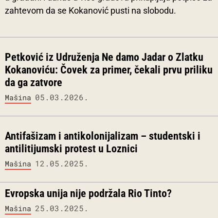
zahtevom da se Kokanović pusti na slobodu.
Petković iz Udruženja Ne damo Jadar o Zlatku
Kokanoviću: Čovek za primer, čekali prvu priliku
da ga zatvore
05.03.2026.
Mašina
Antifašizam i antikolonijalizam – studentski i
antilitijumski protest u Loznici
12.05.2025.
Mašina
Evropska unija nije podržala Rio Tinto?
25.03.2025.
Mašina