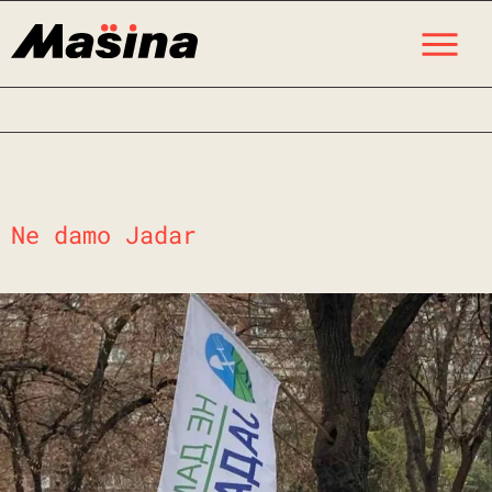
Skip
M
to
content
Ne damo Jadar