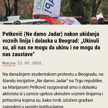
Petković (Ne damo Jadar) nakon ukidanja
voznih linija i dolaska u Beograd: „Ukinuli
su, ali nas ne mogu da ukinu i ne mogu da
nas zaustave“
23.05.2026.
Mašina
Na današnjem studentskom protestu u Beogradu, na
štandu inicijative „Ne damo Jadar“ na Trgu republike,
sa Marijanom Petković razgovarali smo o dolasku
aktivista iz Loznice uprkos ukinutim voznim linijama i
pritiscima kojima su, kako tvrdi, izloženi građani
zaposleni u javnim institucijama.