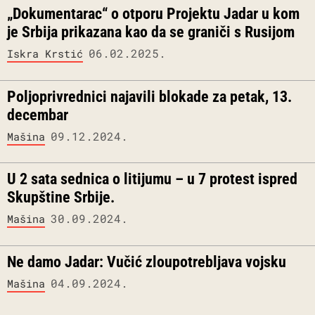
„Dokumentarac“ o otporu Projektu Jadar u kom
je Srbija prikazana kao da se graniči s Rusijom
06.02.2025.
Iskra Krstić
Poljoprivrednici najavili blokade za petak, 13.
decembar
09.12.2024.
Mašina
U 2 sata sednica o litijumu – u 7 protest ispred
Skupštine Srbije.
30.09.2024.
Mašina
Ne damo Jadar: Vučić zloupotrebljava vojsku
04.09.2024.
Mašina