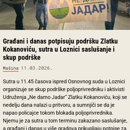
Građani i danas potpisuju podršku Zlatku
Kokanoviću, sutra u Loznici saslušanje i
skup podrške
11.03.2026.
Mašina
Sutra u 11.45 časova ispred Osnovnog suda u Loznici
organizuje se skup podrške poljoprivredniku i aktivisti
Udruženja „Ne damo Jadar” Zlatku Kokanoviću, koji se
nedelju dana nalazi u pritvoru, a sumnjiči se da je
napao policajce tokom blokada poljoprivrednika.
Njemu je za sutra u tom terminu zakazano saslušanje,
a građani i danas u više gradova prikupljaju potpise za