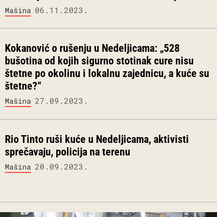
06.11.2023.
Mašina
Kokanović o rušenju u Nedeljicama: „528
bušotina od kojih sigurno stotinak cure nisu
štetne po okolinu i lokalnu zajednicu, a kuće su
štetne?“
27.09.2023.
Mašina
Rio Tinto ruši kuće u Nedeljicama, aktivisti
sprečavaju, policija na terenu
20.09.2023.
Mašina