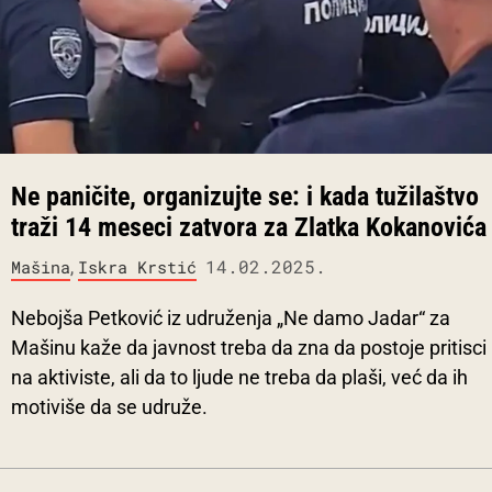
Ne paničite, organizujte se: i kada tužilaštvo
traži 14 meseci zatvora za Zlatka Kokanovića
,
14.02.2025.
Mašina
Iskra Krstić
Nebojša Petković iz udruženja „Ne damo Jadar“ za
Mašinu kaže da javnost treba da zna da postoje pritisci
na aktiviste, ali da to ljude ne treba da plaši, već da ih
motiviše da se udruže.