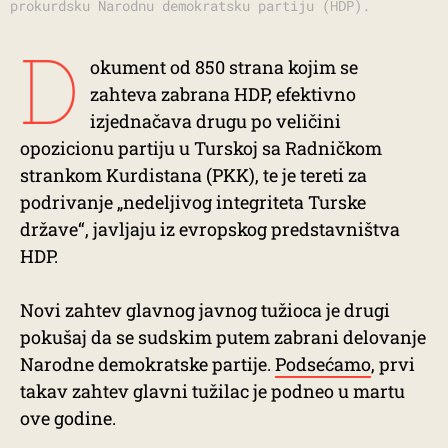
prokurdsku Narodnu demokratsku partiju (HDP).
D
okument od 850 strana kojim se
zahteva zabrana HDP, efektivno
izjednačava drugu po veličini
opozicionu partiju u Turskoj sa Radničkom
strankom Kurdistana (PKK), te je tereti za
podrivanje „nedeljivog integriteta Turske
države“, javljaju iz evropskog predstavništva
HDP.
Novi zahtev glavnog javnog tužioca je drugi
pokušaj da se sudskim putem zabrani delovanje
Narodne demokratske partije.
Podsećamo
, prvi
takav zahtev glavni tužilac je podneo u martu
ove godine.