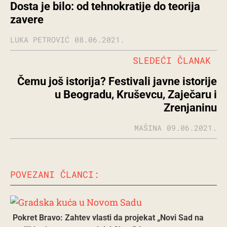
Dosta je bilo: od tehnokratije do teorija
zavere
LUKA PETROVIĆ
08.06.2021.
SLEDEĆI ČLANAK
Čemu još istorija? Festivali javne istorije
u Beogradu, Kruševcu, Zaječaru i
Zrenjaninu
MAŠINA
09.06.2021.
POVEZANI ČLANCI:
Pokret Bravo: Zahtev vlasti da projekat „Novi Sad na