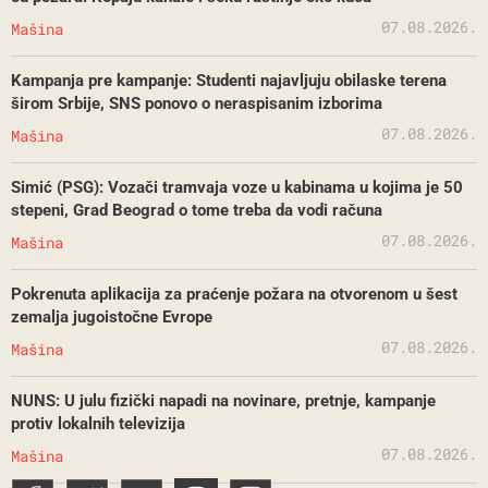
07.08.2026.
Mašina
Kampanja pre kampanje: Studenti najavljuju obilaske terena
širom Srbije, SNS ponovo o neraspisanim izborima
07.08.2026.
Mašina
Simić (PSG): Vozači tramvaja voze u kabinama u kojima je 50
stepeni, Grad Beograd o tome treba da vodi računa
07.08.2026.
Mašina
Pokrenuta aplikacija za praćenje požara na otvorenom u šest
zemalja jugoistočne Evrope
07.08.2026.
Mašina
NUNS: U julu fizički napadi na novinare, pretnje, kampanje
protiv lokalnih televizija
07.08.2026.
Mašina