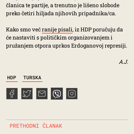
članica te partije, a trenutno je lišeno slobode
preko četiri hiljada njihovih pripadnika/ca.
Kako smo već
ranije pisali
, iz HDP poručuju da
će nastaviti s političkim organizovanjem i
pružanjem otpora uprkos Erdoganovoj represiji.
A.J.
TAGS
HDP
TURSKA
PRETHODNI ČLANAK