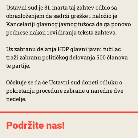
Ustavni sud je 31. marta taj zahtev odbio sa
obrazloženjem da sadrži greške i naložio je
Kancelariji glavnog javnog tužoca da ga ponovo
podnese nakon revidiranja teksta zahteva.
Uz zabranu delanja HDP glavni javni tužilac
traži zabranu političkog delovanja 500 članova
te partije.
Očekuje se da će Ustavni sud doneti odluku o
pokretanju procedure zabrane u naredne dve
nedelje.
Podržite nas!