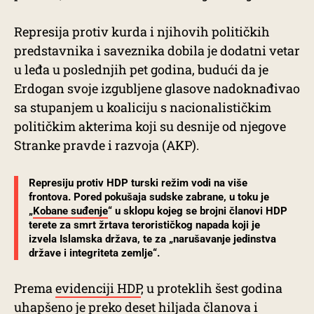
Represija protiv kurda i njihovih političkih
predstavnika i saveznika dobila je dodatni vetar
u leđa u poslednjih pet godina, budući da je
Erdogan svoje izgubljene glasove nadoknađivao
sa stupanjem u koaliciju s nacionalističkim
političkim akterima koji su desnije od njegove
Stranke pravde i razvoja (AKP).
Represiju protiv HDP turski režim vodi na više
frontova. Pored pokušaja sudske zabrane, u toku je
„
Kobane suđenje
“ u sklopu kojeg se brojni članovi HDP
terete za smrt žrtava terorističkog napada koji je
izvela Islamska država, te za „narušavanje jedinstva
države i integriteta zemlje“.
Prema
evidenciji HDP
, u proteklih šest godina
uhapšeno je preko deset hiljada članova i