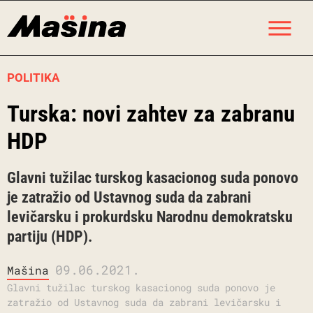
Skip
M
to
content
POLITIKA
Turska: novi zahtev za zabranu
HDP
Glavni tužilac turskog kasacionog suda ponovo
je zatražio od Ustavnog suda da zabrani
levičarsku i prokurdsku Narodnu demokratsku
partiju (HDP).
09.06.2021.
Mašina
Glavni tužilac turskog kasacionog suda ponovo je
zatražio od Ustavnog suda da zabrani levičarsku i