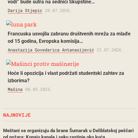
vodi” bude sutra na sednici Skupštine…
Darija Stjepic
20.07.2026.
Francuska usvojila zabranu društvenih mreža za mlađe
od 15 godina, Evropska komisija…
Anastazija Govedarica Antanasijević
22.07.2026.
Hoće li opozicija i vlast podržati studentski zahtev za
izborima?
Mašina
08.05.2025.
NAJNOVIJE
Meštani se organizuju da brane Šumarak u Deliblatskoj peščari
od požara: Kopaju kanale i seku rastinje oko kuća