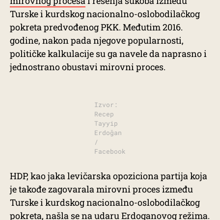
mirovnog procesa
i rešenja sukoba između
Turske i kurdskog nacionalno-oslobodilačkog
pokreta predvođenog PKK. Međutim 2016.
godine, nakon pada njegove popularnosti,
političke kalkulacije su ga navele da naprasno i
jednostrano obustavi mirovni proces.
Izvor:
Recep
Tayyip
Erdoğan
/
Facebook
HDP, kao jaka levičarska opoziciona partija koja
je takođe zagovarala mirovni proces između
Turske i kurdskog nacionalno-oslobodilačkog
pokreta, našla se na udaru Erdoganovog režima.