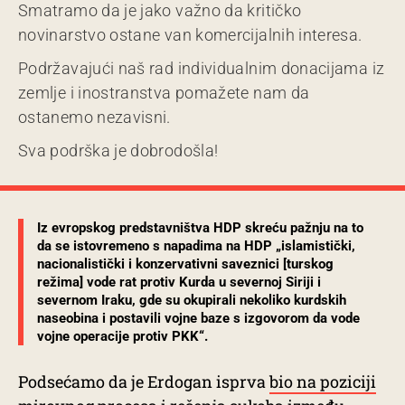
Smatramo da je jako važno da kritičko
novinarstvo ostane van komercijalnih interesa.
Podržavajući naš rad individualnim donacijama iz
zemlje i inostranstva pomažete nam da
ostanemo nezavisni.
Sva podrška je dobrodošla!
Iz evropskog predstavništva HDP skreću pažnju na to
da se istovremeno s napadima na HDP „islamistički,
nacionalistički i konzervativni saveznici [turskog
režima] vode rat protiv Kurda u severnoj Siriji i
severnom Iraku, gde su okupirali nekoliko kurdskih
naseobina i postavili vojne baze s izgovorom da vode
vojne operacije protiv PKK“.
Podsećamo da je Erdogan isprva
bio na poziciji