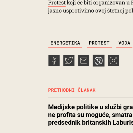
Protest
koji će biti organizovan u 
jasno usprotivimo ovoj štetnoj pol
TAGS
ENERGETIKA
PROTEST
VODA
PRETHODNI ČLANAK
Medijske politike u službi gr
ne profita su moguće, smatra
predsednik britanskih Laburi