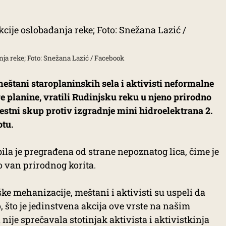
anja reke; Foto: Snežana Lazić / Facebook
eštani staroplaninskih sela i aktivisti neformalne
 planine, vratili Rudinjsku reku u njeno prirodno
testni skup protiv izgradnje mini hidroelektrana 2.
otu.
ila je pregrađena od strane nepoznatog lica, čime je
o van prirodnog korita.
ke mehanizacije, meštani i aktivisti su uspeli da
, što je jedinstvena akcija ove vrste na našim
 nije sprečavala stotinjak aktivista i aktivistkinja