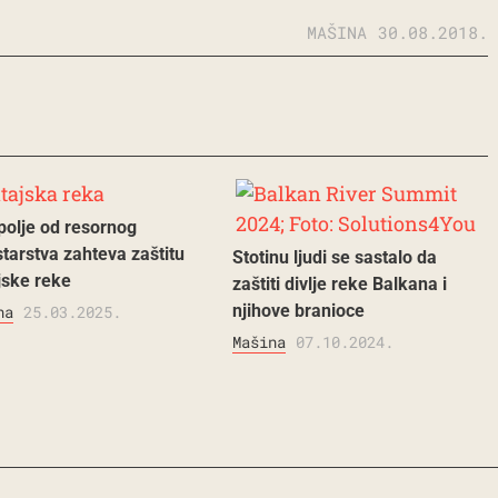
MAŠINA
30.08.2018.
epolje od resornog
starstva zahteva zaštitu
Stotinu ljudi se sastalo da
jske reke
zaštiti divlje reke Balkana i
njihove branioce
na
25.03.2025.
Mašina
07.10.2024.