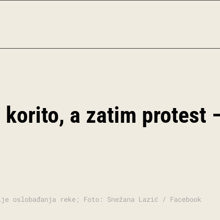
 korito, a zatim protest 
ije oslobađanja reke; Foto: Snežana Lazić / Facebook