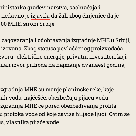
e ministarka građevinarstva, saobraćaja i
, nedavno je
izjavila
da žali zbog činjenice da je
800 MHE, širom Srbije.
ed zagovaranja i odobravanja izgradnje MHE u Srbiji,
anizovana. Zbog statusa povlašćenog proizvođača
zvoruʺ električne energije, privatni investitori koji
bilan izvor prihoda na najmanje dvanaest godina,
 izgradnja MHE su manje planinske reke, koje
ih voda, najčešće, obezbeđuju pijaću vodu
 Izgradnja MHE će pored obezbeđivanja profita
u protoka vode od koje zavise hiljade ljudi. Ovim se
s, vlasnika pijaće vode.