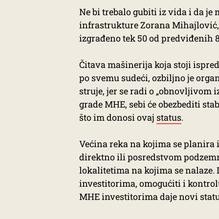
Ne bi trebalo gubiti iz vida i da j
infrastrukture Zorana Mihajlović
izgrađeno tek 50 od predviđenih 
Čitava mašinerija koja stoji ispr
po svemu sudeći, ozbiljno je org
struje, jer se radi o „obnovljivom i
grade MHE, sebi će obezbediti sta
što im donosi ovaj
status
.
Većina reka na kojima se planira
direktno ili posredstvom podzemn
lokalitetima na kojima se nalaze.
investitorima, omogućiti i kontrol
MHE investitorima daje novi statu