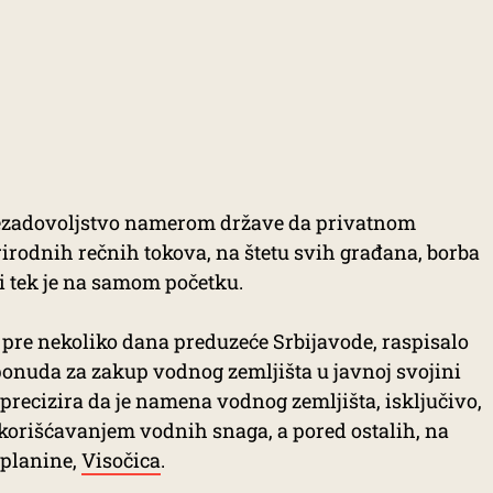
e nezadovoljstvo namerom države da privatnom
irodnih rečnih tokova, na štetu svih građana, borba
i tek je na samom početku.
e pre nekoliko dana preduzeće Srbijavode, raspisalo
onuda za zakup vodnog zemljišta u javnoj svojini
precizira da je namena vodnog zemljišta, isključivo,
skorišćavanjem vodnih snaga, a pored ostalih, na
e planine,
Visočica
.