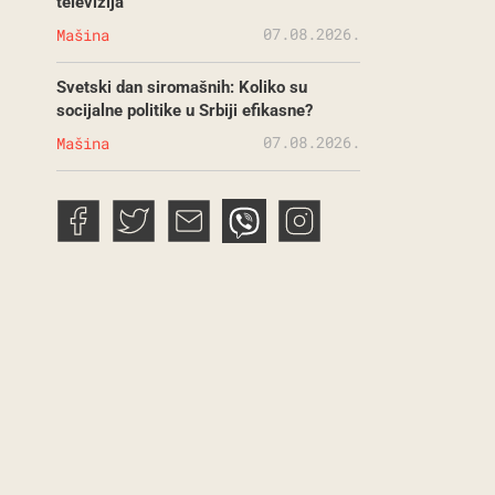
televizija
07.08.2026.
Mašina
Svetski dan siromašnih: Koliko su
socijalne politike u Srbiji efikasne?
07.08.2026.
Mašina