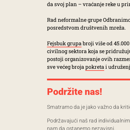
da svoj plan – vraćanje reke u pri
Rad neformalne grupe Odbranimo 
posredstvom društvenih mreža.
Fejsbuk grupa
broji više od 45.000
civilnog sektora koja se pridružuj
postoji organizovanje ovih razme
sve većeg broja
pokreta
i udruženj
Podržite nas!
Smatramo da je jako važno da kriti
Podržavajući naš rad individualni
nam da ostanemo nezavisni.