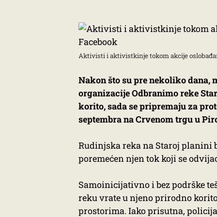
Aktivisti i aktivistkinje tokom akcije oslobađ
Nakon što su pre nekoliko dana, m
organizacije Odbranimo reke Stare
korito, sada se pripremaju za pro
septembra na Crvenom trgu u Pir
Rudinjska reka na Staroj planini b
poremećen njen tok koji se odvija
Samoinicijativno i bez podrške teš
reku vrate u njeno prirodno korito
prostorima. Iako prisutna, policija