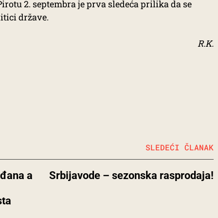
Pirotu 2. septembra je prva sledeća prilika da se
itici države.
R.K.
SLEDEĆI ČLANAK
ađana a
Srbijavode – sezonska rasprodaja!
sta