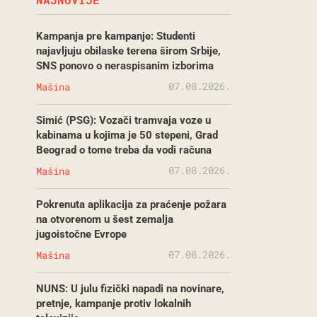
Kampanja pre kampanje: Studenti
najavljuju obilaske terena širom Srbije,
SNS ponovo o neraspisanim izborima
07.08.2026.
Mašina
Simić (PSG): Vozači tramvaja voze u
kabinama u kojima je 50 stepeni, Grad
Beograd o tome treba da vodi računa
07.08.2026.
Mašina
Pokrenuta aplikacija za praćenje požara
na otvorenom u šest zemalja
jugoistočne Evrope
07.08.2026.
Mašina
NUNS: U julu fizički napadi na novinare,
pretnje, kampanje protiv lokalnih