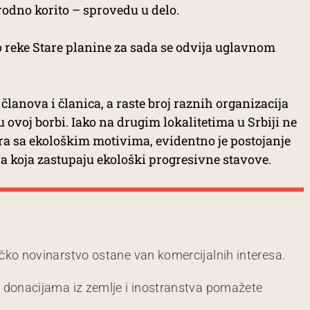
rodno korito – sprovedu u delo.
reke Stare planine za sada se odvija uglavnom
 članova i članica, a raste broj raznih organizacija
u ovoj borbi. Iako na drugim lokalitetima u Srbiji ne
ra sa ekološkim motivima, evidentno je postojanje
a koja zastupaju ekološki progresivne stavove.
čko novinarstvo ostane van komercijalnih interesa.
m donacijama iz zemlje i inostranstva pomažete