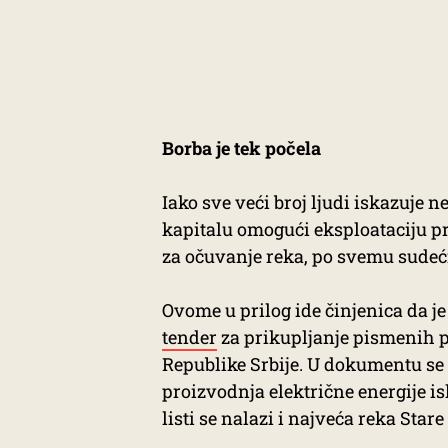
Borba je tek počela
Iako sve veći broj ljudi iskazuj
kapitalu omogući eksploataciju pr
za očuvanje reka, po svemu sudeć
Ovome u prilog ide činjenica da j
tender
za prikupljanje pismenih p
Republike Srbije. U dokumentu se 
proizvodnja električne energije i
listi se nalazi i najveća reka Star