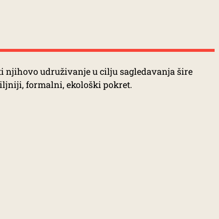
ti njihovo udruživanje u cilju sagledavanja šire
ljniji, formalni, ekološki pokret.