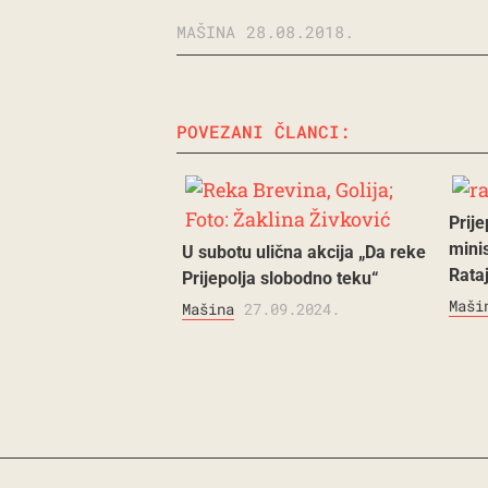
MAŠINA
28.08.2018.
POVEZANI ČLANCI:
Prij
mini
U subotu ulična akcija „Da reke
Rata
Prijepolja slobodno teku“
Maši
Mašina
27.09.2024.