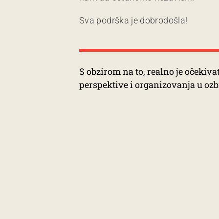
Sva podrška je dobrodošla!
S obzirom na to, realno je očekiva
perspektive i organizovanja u ozbi