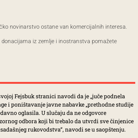
čko novinarstvo ostane van komercijalnih interesa.
m donacijama iz zemlje i inostranstva pomažete
svojoj Fejsbuk stranici navodi da je „juče podnela
age i poništavanje javne nabavke „prethodne studije
davno oglasila. U slučaju da ne odgovore
rnog odbora koji bi trebalo da utvrdi sve činjenice
adašnjeg rukovodstva“, navodi se u saopštenju.