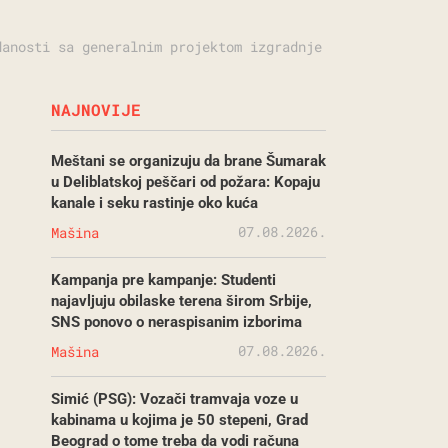
danosti sa generalnim projektom izgradnje
NAJNOVIJE
Meštani se organizuju da brane Šumarak
u Deliblatskoj peščari od požara: Kopaju
kanale i seku rastinje oko kuća
07.08.2026.
Mašina
Kampanja pre kampanje: Studenti
najavljuju obilaske terena širom Srbije,
SNS ponovo o neraspisanim izborima
07.08.2026.
Mašina
Simić (PSG): Vozači tramvaja voze u
kabinama u kojima je 50 stepeni, Grad
Beograd o tome treba da vodi računa