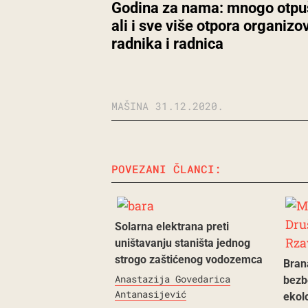
Godina za nama: mnogo otpu
ali i sve više otpora organizo
radnika i radnica
MAŠINA
31.12.2020.
POVEZANI ČLANCI:
Solarna elektrana preti
uništavanju staništa jednog
strogo zaštićenog vodozemca
Bran
Anastazija Govedarica
bezb
Antanasijević
ekol