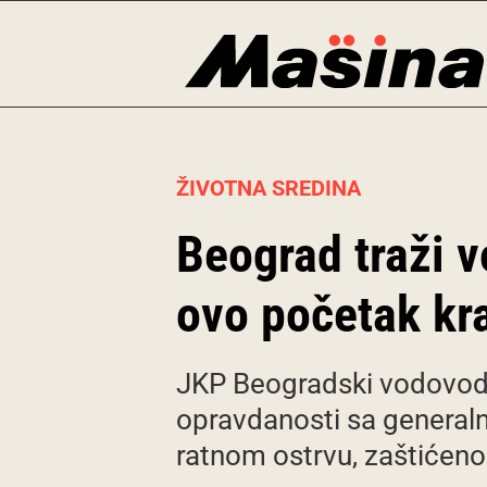
Skip
to
content
ŽIVOTNA SREDINA
Beograd traži v
ovo početak kr
JKP Beogradski vodovod i
opravdanosti sa general
ratnom ostrvu, zaštićen