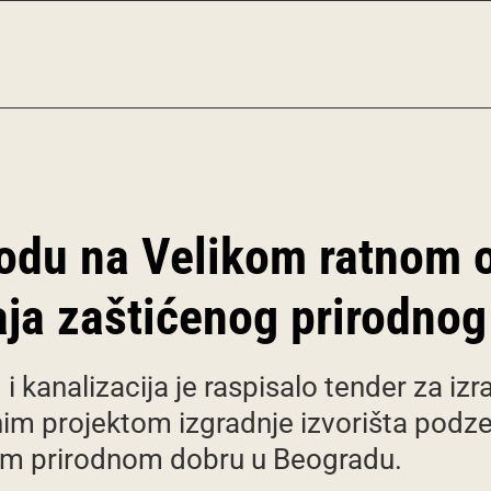
odu na Velikom ratnom os
aja zaštićenog prirodnog
 kanalizacija je raspisalo tender za izr
nim projektom izgradnje izvorišta pod
om prirodnom dobru u Beogradu.