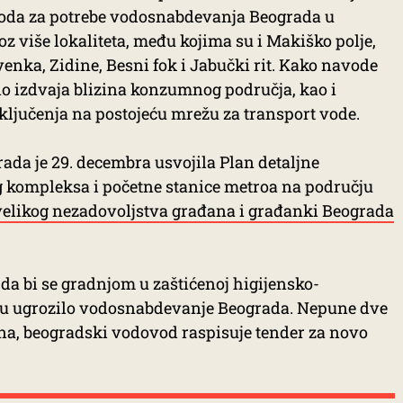
voda za potrebe vodosnabdevanja Beograda u
z više lokaliteta, među kojima su i Makiško polje,
enka, Zidine, Besni fok i Jabučki rit. Kako navode
no izdvaja blizina konzumnog područja, kao i
ključenja na postojeću mrežu za transport vode.
da je 29. decembra usvojila Plan detaljne
g kompleksa i početne stanice metroa na području
velikog nezadovoljstva građana i građanki Beograda
 da bi se gradnjom u zaštićenoj higijensko-
ju ugrozilo vodosnabdevanje Beograda. Nepune dve
na, beogradski vodovod raspisuje tender za novo