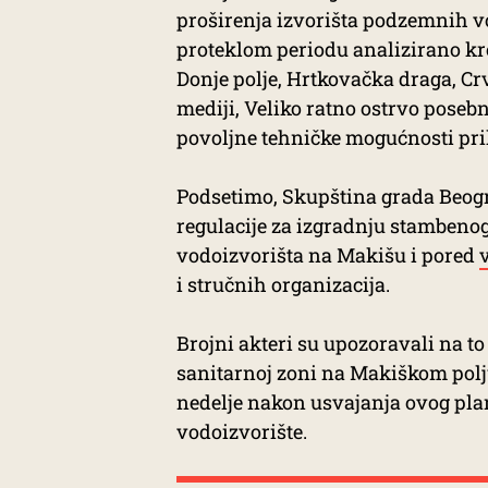
proširenja izvorišta podzemnih 
proteklom periodu analizirano kro
Donje polje, Hrtkovačka draga, Crv
mediji, Veliko ratno ostrvo poseb
povoljne tehničke mogućnosti pri
Podsetimo, Skupština grada Beogra
regulacije za izgradnju stambeno
vodoizvorišta na Makišu i pored
i stručnih organizacija.
Brojni akteri su upozoravali na to
sanitarnoj zoni na Makiškom pol
nedelje nakon usvajanja ovog pla
vodoizvorište.