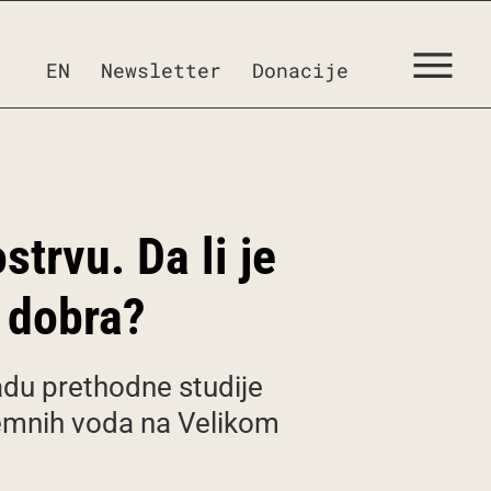
EN
Newsletter
Donacije
trvu. Da li je
 dobra?
adu prethodne studije
zemnih voda na Velikom