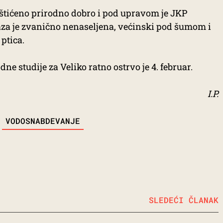
aštićeno prirodno dobro i pod upravom je JKP
aza je zvanično nenaseljena, većinski pod šumom i
ptica.
e studije za Veliko ratno ostrvo je 4. februar.
I.P.
VODOSNABDEVANJE
SLEDEĆI ČLANAK