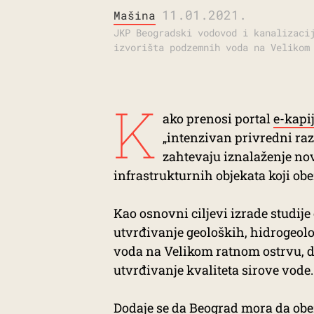
11.01.2021.
Mašina
JKP Beogradski vodovod i kanalizaci
izvorišta podzemnih voda na Velikom
K
ako prenosi portal
e-kapi
„intenzivan privredni raz
zahtevaju iznalaženje no
infrastrukturnih objekata koji ob
Kao osnovni ciljevi izrade studi
utvrđivanje geoloških, hidrogeol
voda na Velikom ratnom ostrvu, de
utvrđivanje kvaliteta sirove vode.
Dodaje se da Beograd mora da obe