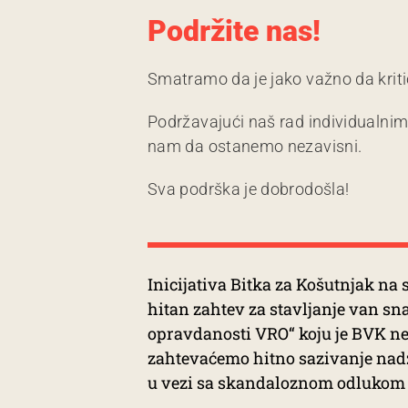
Podržite nas!
Smatramo da je jako važno da kriti
Podržavajući naš rad individualni
nam da ostanemo nezavisni.
Sva podrška je dobrodošla!
Inicijativa Bitka za Košutnjak na 
hitan zahtev za stavljanje van sn
opravdanosti VRO“ koju je BVK ne
zahtevaćemo hitno sazivanje nadzo
u vezi sa skandaloznom odlukom s