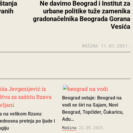
štanja
Ne davimo Beograd i Institut za
vanih
urbane politike tuže zamenika
gradonačelnika Beograda Gorana
Vesića
MAŠINA
11.01.2021.
Beograd ostaje: Beograd na
vodi se širi na Sajam, Novi
Beograd, Topčider, Čukaricu,
a na velikom Rzavu:
Adu…
ednosna pretnja po ljude i
Mašina
22.05.2025.
ogiju