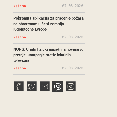
07.08.2026.
Mašina
Pokrenuta aplikacija za praćenje požara
na otvorenom u šest zemalja
jugoistočne Evrope
07.08.2026.
Mašina
NUNS: U julu fizički napadi na novinare,
pretnje, kampanje protiv lokalnih
televizija
07.08.2026.
Mašina