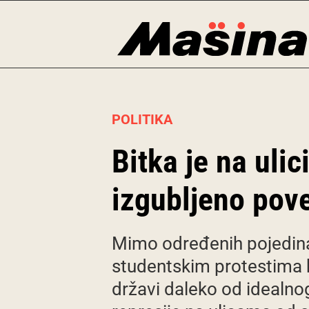
Skip
to
content
POLITIKA
Bitka je na ulic
izgubljeno pov
Mimo određenih pojedinac
studentskim protestima bi
državi daleko od idealnog,