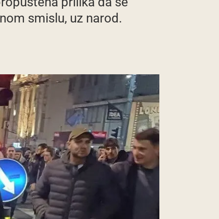
propuštena prilika da se
ivnom smislu, uz narod.