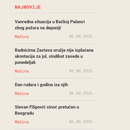
NAJNOVIJE
Vanredna situacija u Bačkoj Palanci
zbog požara na deponiji
06.08.2026.
Mašina
Radnicima Zastava oružje nije isplaćena
akontacija za jul, sindikat zaseda u
ponedeljak
06.08.2026.
Mašina
Dan rudara i godina iza njih
06.08.2026.
Mašina
Stevan Filipović sinoć pretučen u
Beogradu
06.08.2026.
Mašina