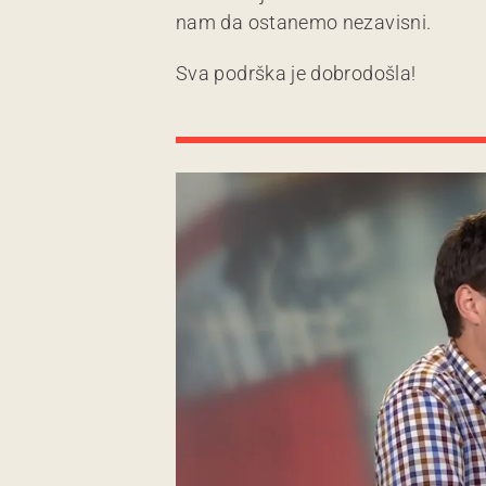
nam da ostanemo nezavisni.
Sva podrška je dobrodošla!