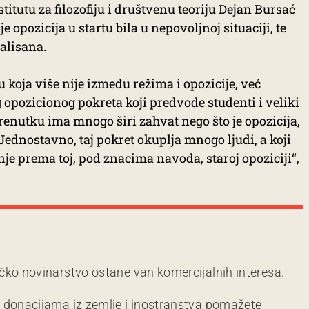
titutu za filozofiju i društvenu teoriju Dejan Bursać
opozicija u startu bila u nepovoljnoj situaciji, te
alisana.
koja više nije između režima i opozicije, već
opozicionog pokreta koji predvode studenti i veliki
trenutku ima mnogo širi zahvat nego što je opozicija,
ednostavno, taj pokret okuplja mnogo ljudi, a koji
e prema toj, pod znacima navoda, staroj opoziciji“,
čko novinarstvo ostane van komercijalnih interesa.
m donacijama iz zemlje i inostranstva pomažete