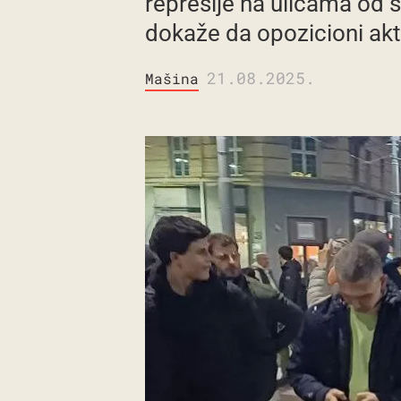
represije na ulicama od s
dokaže da opozicioni akte
21.08.2025.
Mašina