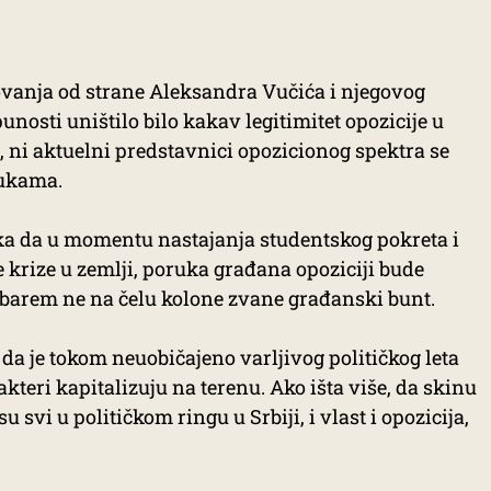
ovanja od strane Aleksandra Vučića i njegovog
unosti uništilo bilo kakav legitimitet opozicije u
o, ni aktuelni predstavnici opozicionog spektra se
lukama.
ka da u momentu nastajanja studentskog pokreta i
krize u zemlji, poruka građana opoziciji bude
 barem ne na čelu kolone zvane građanski bunt.
k da je tokom neuobičajeno varljivog političkog leta
akteri kapitalizuju na terenu. Ako išta više, da skinu
 svi u političkom ringu u Srbiji, i vlast i opozicija,