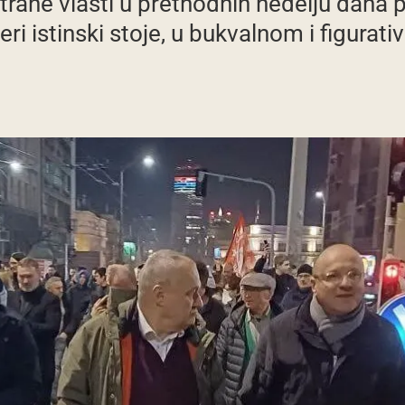
trane vlasti u prethodnih nedelju dana 
ri istinski stoje, u bukvalnom i figurat