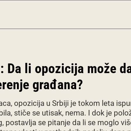
i: Da li opozicija može d
erenje građana?
a, opozicija u Srbiji je tokom leta isp
la, stiče se utisak, nema. I dok je polo
 postavlja se pitanje da li se moglo više