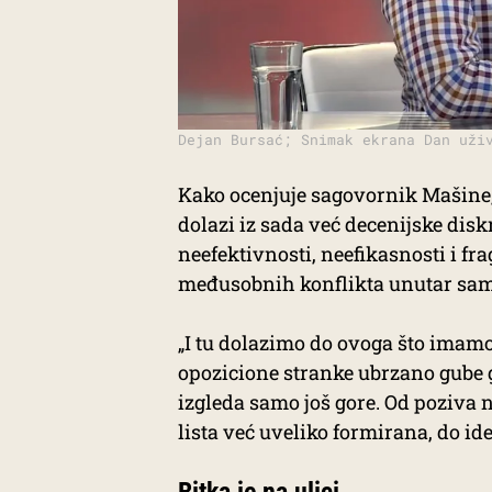
Dejan Bursać; Snimak ekrana Dan uži
Kako ocenjuje sagovornik Mašine
dolazi iz sada već decenijske disk
neefektivnosti, neefikasnosti i f
međusobnih konflikta unutar same
„I tu dolazimo do ovoga što imamo
opozicione stranke ubrzano gube g
izgleda samo još gore. Od poziva 
lista već uveliko formirana, do ide