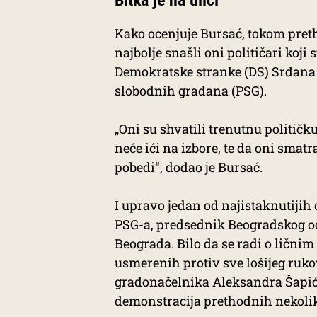
Bitka je na ulici
Kako ocenjuje Bursać, tokom preth
najbolje snašli oni političari koj
Demokratske stranke (DS) Srđana 
slobodnih građana (PSG).
„Oni su shvatili trenutnu političk
neće ići na izbore, te da oni smatr
pobedi“, dodao je Bursać.
I upravo jedan od najistaknutijih 
PSG-a, predsednik Beogradskog od
Beograda. Bilo da se radi o ličn
usmerenih protiv sve lošijeg ruk
gradonačelnika Aleksandra Šapića
demonstracija prethodnih nekolik