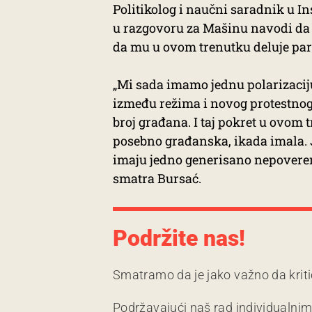
Politikolog i naučni saradnik u Ins
u razgovoru za Mašinu navodi da je 
da mu u ovom trenutku deluje par
„Mi sada imamo jednu polarizaciju 
između režima i novog protestnog 
broj građana. I taj pokret u ovom 
posebno građanska, ikada imala. J
imaju jedno generisano nepoverenj
smatra Bursać.
Podržite nas!
Smatramo da je jako važno da kriti
Podržavajući naš rad individualni