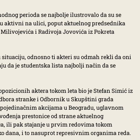
odnog perioda se najbolje ilustrovalo da su se
i su aktivni na ulici, poput aktuelnog predsednika
Milivojevića i Radivoja Jovovića iz Pokreta
u situaciju, odnosno ti akteri su odmah rekli da oni
aju da je studentska lista najbolji način da se
opozicionih aktera tokom leta bio je Stefan Simić iz
bora stranke i Odbornik u Skupštini grada
im pojedinačnim akcijama u Beogradu, uglavnom
ovođenja prestonice od strane aktuelnog
, ili pak stajanje u prvim redovima tokom
o dana, i to nasuprot represivnim organima reda.