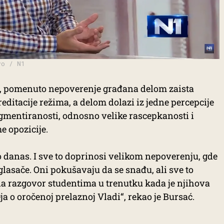
vo / N1
, pomenuto nepoverenje građana delom zaista
reditacije režima, a delom dolazi iz jedne percepcije
ragmentiranosti, odnosno velike rascepkanosti i
 opozicije.
 danas. I sve to doprinosi velikom nepoverenju, gde
lasače. Oni pokušavaju da se snađu, ali sve to
na razgovor studentima u trenutku kada je njihova
ja o oročenoj prelaznoj Vladi“, rekao je Bursać.