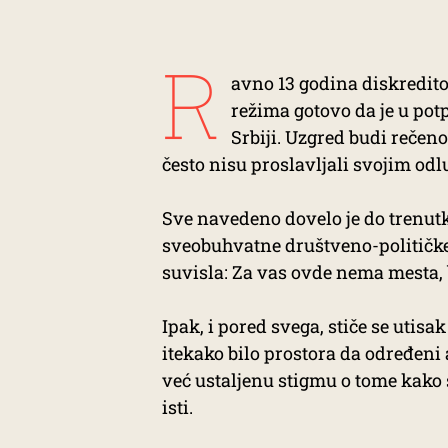
R
avno 13 godina diskredit
režima gotovo da je u potp
Srbiji. Uzgred budi rečen
često nisu proslavljali svojim od
Sve navedeno dovelo je do trenut
sveobuhvatne društveno-političke 
suvisla: Za vas ovde nema mesta,
Ipak, i pored svega, stiče se utisa
itekako bilo prostora da određeni 
već ustaljenu stigmu o tome kako su
isti.