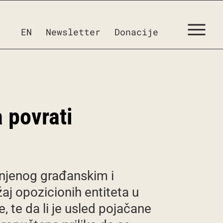
EN
Newsletter
Donacije
a povrati
unjenog građanskim i
žaj opozicionih entiteta u
, te da li je usled pojačane