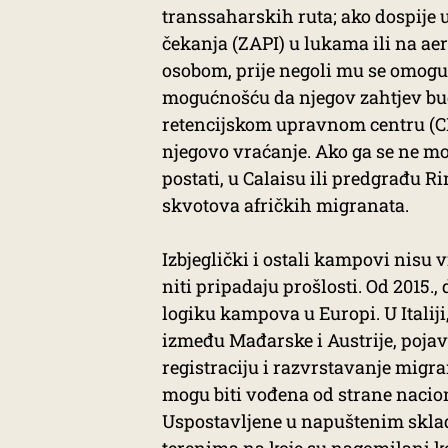
transsaharskih ruta; ako dospije 
čekanja (ZAPI) u lukama ili na a
osobom, prije negoli mu se omogući
mogućnošću da njegov zahtjev bud
retencijskom upravnom centru (CR
njegovo vraćanje. Ako ga se ne mož
postati, u Calaisu ili predgrađu 
skvotova afričkih migranata.
Izbjeglički i ostali kampovi nisu 
niti pripadaju prošlosti. Od 2015.,
logiku kampova u Europi. U Italiji
između Mađarske i Austrije, pojavil
registraciju i razvrstavanje migra
mogu biti vođena od strane naciona
Uspostavljene u napuštenim skla