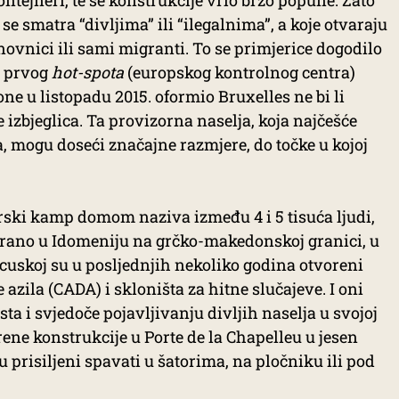
ntejneri, te se konstrukcije vrlo brzo popune. Zato
 smatra “divljima” ili “ilegalnima”, a koje otvaraju
ovnici ili sami migranti. To se primjerice dogodilo
, prvog
hot-spota
(europskog kontrolnog centra)
ne u listopadu 2015. oformio Bruxelles ne bi li
ke izbjeglica. Ta provizorna naselja, koja najčešće
, mogu doseći značajne razmjere, do točke u kojoj
torski kamp domom naziva između 4 i 5 tisuća ljudi,
nirano u Idomeniju na grčko-makedonskoj granici, u
cuskoj su u posljednjih nekoliko godina otvoreni
e azila (CADA) i skloništa za hitne slučajeve. I oni
a i svjedoče pojavljivanju divljih naselja u svojoj
orene konstrukcije u Porte de la Chapelleu u jesen
su prisiljeni spavati u šatorima, na pločniku ili pod