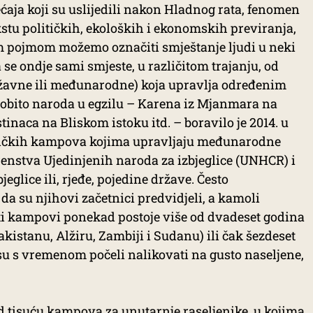
ja koji su uslijedili nakon Hladnog rata, fenomen
kstu političkih, ekoloških i ekonomskih previranja,
m pojmom možemo označiti smještanje ljudi u neki
a se ondje sami smjeste, u različitom trajanju, od
 državne ili međunarodne) koja upravlja određenim
osobito naroda u egzilu – Karena iz Mjanmara na
tinaca na Bliskom istoku itd. – boravilo je 2014. u
gličkih kampova kojima upravljaju međunarodne
enstva Ujedinjenih naroda za izbjeglice (UNHCR) i
eglice ili, rjeđe, pojedine države. Često
 da su njihovi začetnici predvidjeli, a kamoli
 ti kampovi ponekad postoje više od dvadeset godina
Pakistanu, Alžiru, Zambiji i Sudanu) ili čak šezdeset
su s vremenom počeli nalikovati na gusto naseljene,
 od tisuću kampova za unutarnje raseljenike, u kojima