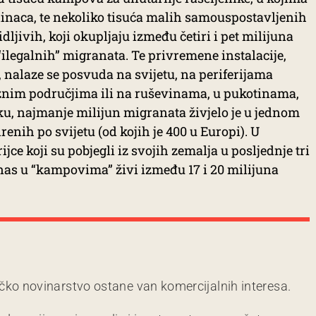
edinaca, te nekoliko tisuća malih samouspostavljenih
ljivih, koji okupljaju između četiri i pet milijuna
legalnih” migranata. Te privremene instalacije,
, nalaze se posvuda na svijetu, na periferijama
aznim područjima ili na ruševinama, u pukotinama,
, najmanje milijun migranata živjelo je u jednom
renih po svijetu (od kojih je 400 u Europi). U
ijce koji su pobjegli iz svojih zemalja u posljednje tri
nas u “kampovima” živi između 17 i 20 milijuna
čko novinarstvo ostane van komercijalnih interesa.