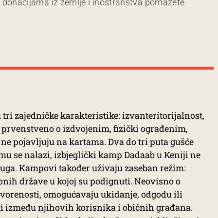
m donacijama iz zemlje i inostranstva pomažete
tri zajedničke karakteristike: izvanteritorijalnost,
je prvenstveno o izdvojenim, fizički ograđenim,
 ne pojavljuju na kartama. Dva do tri puta gušće
mu se nalazi, izbjeglički kamp Dadaab u Keniji ne
kruga. Kampovi također uživaju zaseban režim:
onih države u kojoj su podignuti. Neovisno o
atvorenosti, omogućavaju ukidanje, odgodu ili
i između njihovih korisnika i običnih građana.