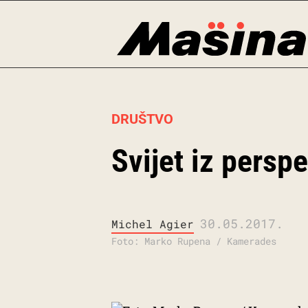
Skip
to
content
DRUŠTVO
Svijet iz persp
30.05.2017.
Michel Agier
Foto: Marko Rupena / Kamerades