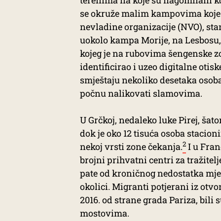
terenima na koje su nagomilani ko
se okruže malim kampovima koje se
nevladine organizacije (NVO), stan
uokolo kampa Morije, na Lesbosu
kojeg je na rubovima šengenske zo
identificirao i uzeo digitalne otis
smještaju nekoliko desetaka osoba
počnu nalikovati slamovima.
U Grčkoj, nedaleko luke Pirej, ša
dok je oko 12 tisuća osoba stacio
2
nekoj vrsti zone čekanja.
I u Fran
brojni prihvatni centri za tražitelj
pate od kroničnog nedostatka mjest
okolici. Migranti potjerani iz otv
2016. od strane grada Pariza, bili 
mostovima.