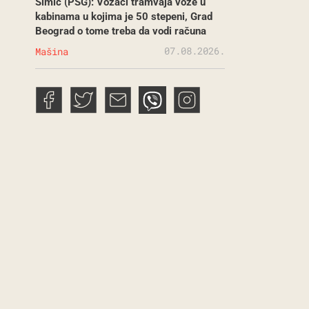
Simić (PSG): Vozači tramvaja voze u
kabinama u kojima je 50 stepeni, Grad
Beograd o tome treba da vodi računa
07.08.2026.
Mašina