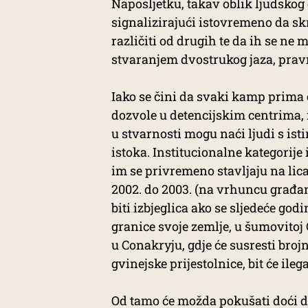
Naposljetku, takav oblik ljudskog
signalizirajući istovremeno da sk
različiti od drugih te da ih se ne 
stvaranjem dvostrukog jaza, pravno
Iako se čini da svaki kamp prima 
dozvole u detencijskim centrima, 
u stvarnosti mogu naći ljudi s isti
istoka. Institucionalne kategorije
im se privremeno stavljaju na lica.
2002. do 2003. (na vrhuncu građan
biti izbjeglica ako se sljedeće g
granice svoje zemlje, u šumovitoj G
u Conakryju, gdje će susresti brojn
gvinejske prijestolnice, bit će ileg
Od tamo će možda pokušati doći d