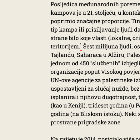
Posljedica međunarodnih poremeća
kampova je u 21. stoljeću, u konte
poprimio značajne proporcije. Ti
tip kampa ili prisiljavanje ljudi d
strane bilo koje vlasti (lokalne,
1
teritorijem.
Šest milijuna ljudi, 
Tajlandu, Saharaca u Alžiru, Pales
jednom od 450 “službenih” izbje
organizacije poput Visokog povjer
UN-ove agencije za palestinske izbj
uspostavljeni za slučaj nužde, bez
isplanirali njihovu dugotrajnost,
(kao u Keniji), trideset godina (u 
godina (na Bliskom istoku). Neki 
prostrane prigradske zone.
Na svijetu je 2014. postojalo više