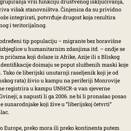
 grupiranja vrši funkciju društvenog isključivanja,
riva višak stanovništva. Činjenica da su prividno
može integrirati, potvrđuje drugost koja rezultira
g i teritorijalnog.
određeni tip populaciju – migrante bez boravišne
izbjeglice u humanitarnim zdanjima itd. – ondje se
m pričama koji dolaze iz Afrike, Azije ili s Bliskog
 identifikacije doimaju se poput službenih maski koje
 Tako će liberijski unutarnji raseljenik koji je od
skog rata) živio u kampu na periferiji Monrovije
odine registrira u kampu UNHCR-a van sjeverne
vineji; a napusti li ga 2006. ne bi li pronašao posao
e sunarodnjake koji žive u “liberijskoj četvrti”
alac.
o Europe, preko mora ili preko kontinenta putem