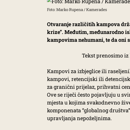
Foto: Marko Rupena / Kamerades
Otvaranje različitih kampova drž
krize”. ​​Međutim, međunarodno i
kampovima nehumani, te da oni sl
Tekst prenosimo iz
Kampovi za izbjeglice ili raseljen
kampovi, retencijski ili detencijsk
za granični prijelaz, prihvatni cent
Ove se riječi često pojavljuju u 
mjesta u kojima svakodnevno žive 
komponenata “globalnog društva”,
upravljanja nepoželjnima.