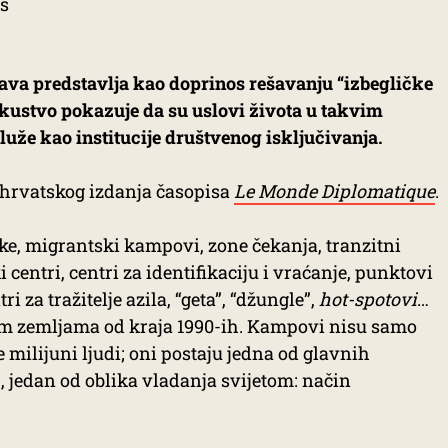
ava predstavlja kao doprinos rešavanju “izbegličke
skustvo pokazuje da su uslovi života u takvim
uže kao institucije društvenog isključivanja.
 hrvatskog izdanja časopisa
Le Monde Diplomatique
.
ike, migrantski kampovi, zone čekanja, tranzitni
i centri, centri za identifikaciju i vraćanje, punktovi
ri za tražitelje azila, “geta”, “džungle”,
hot-spotovi
…
svim zemljama od kraja 1990-ih. Kampovi nisu samo
milijuni ljudi; oni postaju jedna od glavnih
 jedan od oblika vladanja svijetom: način