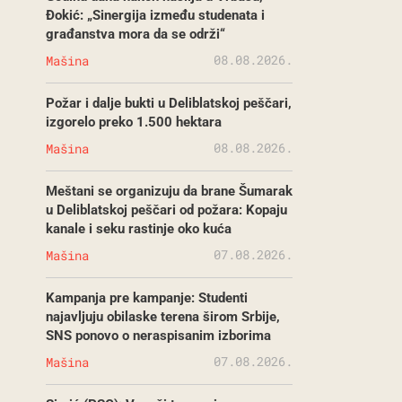
Đokić: „Sinergija između studenata i
građanstva mora da se održi“
08.08.2026.
Mašina
Požar i dalje bukti u Deliblatskoj peščari,
izgorelo preko 1.500 hektara
08.08.2026.
Mašina
Meštani se organizuju da brane Šumarak
u Deliblatskoj peščari od požara: Kopaju
kanale i seku rastinje oko kuća
07.08.2026.
Mašina
Kampanja pre kampanje: Studenti
najavljuju obilaske terena širom Srbije,
SNS ponovo o neraspisanim izborima
07.08.2026.
Mašina