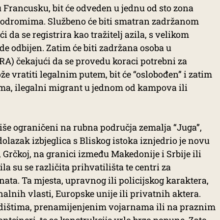
u Francusku, bit će odveden u jednu od sto zona
erodromima. Službeno će biti smatran zadržanom
 da se registrira kao tražitelj azila, s velikom
e odbijen. Zatim će biti zadržana osoba u
A) čekajući da se provedu koraci potrebni za
e vratiti legalnim putem, bit će “oslobođen” i zatim
Rima, ilegalni migrant u jednom od kampova ili
više ograničeni na rubna područja zemalja “Juga”,
 dolazak izbjeglica s Bliskog istoka iznjedrio je novu
, Grčkoj, na granici između Makedonije i Srbije ili
a su se različita prihvatilišta te centri za
nata. Ta mjesta, upravnog ili policijskog karaktera,
lnih vlasti, Europske unije ili privatnih aktera.
dištima, prenamijenjenim vojarnama ili na praznim