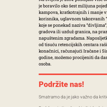
je boravilo oko šest milijuna poj
kampova, kratkotrajnih i manje vid
korisnika, uglavnom takozvanih “i
koje se ponekad naziva “divljima”
gradova ili uzduž granica, na pr
napuštenim zgradama. Naposljetku
od tisuću retencijskih centara raši
konačnici, računajući Iračane i Sir
godine, možemo procijeniti da da
osoba.
Podržite nas!
Smatramo da je jako važno da kriti