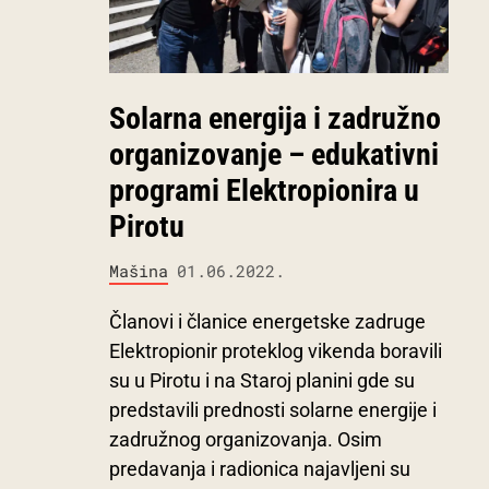
Solarna energija i zadružno
organizovanje – edukativni
programi Elektropionira u
Pirotu
Mašina
01.06.2022.
Članovi i članice energetske zadruge
Elektropionir proteklog vikenda boravili
su u Pirotu i na Staroj planini gde su
predstavili prednosti solarne energije i
zadružnog organizovanja. Osim
predavanja i radionica najavljeni su