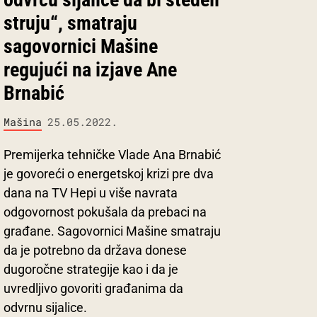
struju“, smatraju
sagovornici Mašine
regujući na izjave Ane
Brnabić
Mašina
25.05.2022.
Premijerka tehničke Vlade Ana Brnabić
je govoreći o energetskoj krizi pre dva
dana na TV Hepi u više navrata
odgovornost pokušala da prebaci na
građane. Sagovornici Mašine smatraju
da je potrebno da država donese
dugoročne strategije kao i da je
uvredljivo govoriti građanima da
odvrnu sijalice.