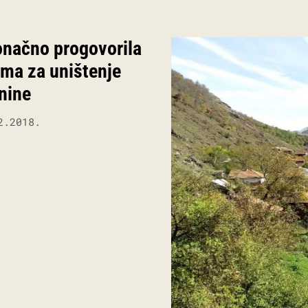
onačno progovorila
ima za uništenje
nine
2.2018.