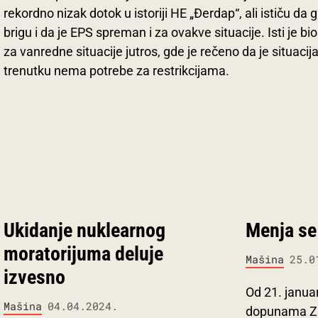
rekordno nizak dotok u istoriji HE „Đerdap“, ali ističu d
brigu i da je EPS spreman i za ovakve situacije. Isti je b
za vanredne situacije jutros, gde je rečeno da je situacij
trenutku nema potrebe za restrikcijama.
Ukidanje nuklearnog
Menja se 
moratorijuma deluje
Mašina
25.0
izvesno
Od 21. janua
Mašina
04.04.2024.
dopunama Za