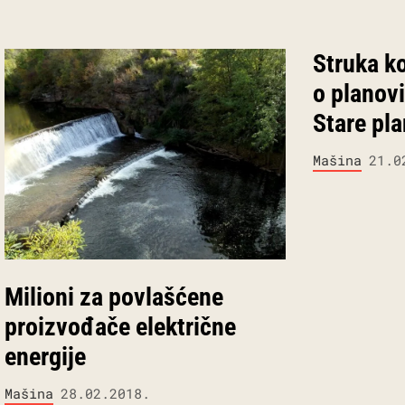
Struka k
o planov
Stare pla
Mašina
21.0
Milioni za povlašćene
proizvođače električne
energije
Mašina
28.02.2018.