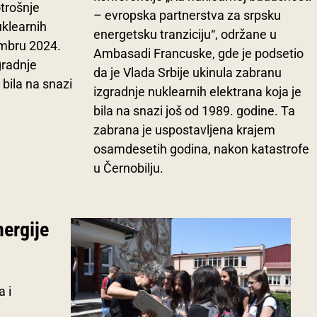
otrošnje
– evropska partnerstva za srpsku
uklearnih
energetsku tranziciju“, održane u
embru 2024.
Ambasadi Francuske, gde je podsetio
gradnje
da je Vlada Srbije ukinula zabranu
 bila na snazi
izgradnje nuklearnih elektrana koja je
bila na snazi još od 1989. godine. Ta
zabrana je uspostavljena krajem
osamdesetih godina, nakon katastrofe
u Černobilju.
nergije
a i