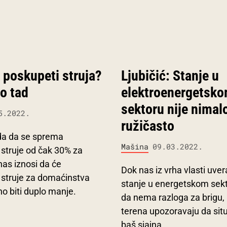
 poskupeti struja?
Ljubičić: Stanje u
o tad
elektroenergetsk
sektoru nije nimal
5.2022.
ružičasto
a da se sprema
Mašina
09.03.2022.
 struje od čak 30% za
as iznosi da će
Dok nas iz vrha vlasti uver
 struje za domaćinstva
stanje u energetskom sekt
no biti duplo manje.
da nema razloga za brigu, l
terena upozoravaju da situ
baš sjajna.