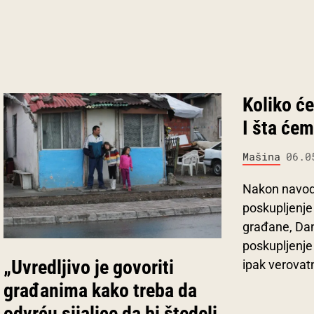
Koliko će
I šta ćem
Mašina
06.0
Nakon navod
poskupljenje
građane, Dan
poskupljenje
„Uvredljivo je govoriti
ipak verovat
građanima kako treba da
odvrću sijalice da bi štedeli