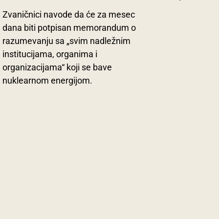
Zvaničnici navode da će za mesec
dana biti potpisan memorandum o
razumevanju sa „svim nadležnim
institucijama, organima i
organizacijama“ koji se bave
nuklearnom energijom.