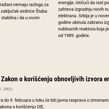
energije, ističući da rast p
a građani nemaju razloga za
zahteva izgradnju novih n
io zaključak sednice Štaba
elektrana. Srbija je u nov
a stabilna i da u ovom
godine ukinula zabranu iz
nuklearnih reaktora koja je
od 1989. godine.
Zakon o korišćenju obnovljivih izvora e
1.2023.
ra do 9. februara u toku će biti javna rasprava o izmenam
kona o korišćenju OIE.