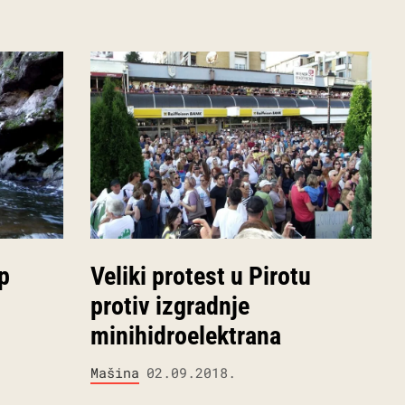
p
Veliki protest u Pirotu
protiv izgradnje
minihidroelektrana
Mašina
02.09.2018.