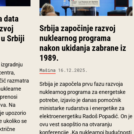
a data
Srbija započinje razvoj
zvoj
nuklearnog programa
u Srbiji
nakon ukidanja zabrane iz
1989.
 izgradnju
Mašina
16.12.2025.
centra,
čić razmatra
Srbija je započela prvu fazu razvoja
nuklearne
nuklearnog programa za energetske
 prenosi
potrebe, izjavio je danas pomoćnik
iva. Na
ministarke rudarstva i energetike za
 je upozorio
elektroenergetiku Radoš Popadić. On je
e ukoliko se
ovu vest saopštio na otvaranju
ktrične
konferencije „Ka nuklearnoj budućnosti