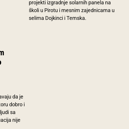
projekti izgradnje solarnih panela na
školi u Pirotu i mesnim zajednicama u
selima Dojkinci i Temska.
om
o
avaju da je
oru dobro i
judi sa
acija nije