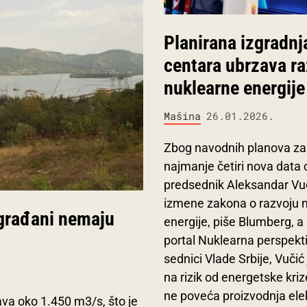
Planirana izgradnj
centara ubrzava ra
nuklearne energije 
Mašina
26.01.2026.
Zbog navodnih planova za
najmanje četiri nova data 
predsednik Aleksandar Vu
izmene zakona o razvoju 
 građani nemaju
energije, piše Blumberg, a
portal Nuklearna perspekt
sednici Vlade Srbije, Vučić
na rizik od energetske kriz
ne poveća proizvodnja ele
ava oko 1.450 m3/s, što je