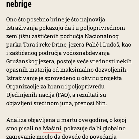
nebrige
Ono što posebno brine je što najnovija
istraživanja pokazuju da i u poljoprivrednom
zemljištu zaštićenih područja Nacionalnog
parka Tara i reke Drine, jezera Palić i Ludoš, kao
i zaštićenog područja vodosnabdevanja
Gružanskog jezera, postoje veće vrednosti nekih
opasnih materija od maksimalno dozvoljenih.
Istraživanje je sprovedeno u okviru projekta
Organizacije za hranu i poljoprivredu
Ujedinjenih nacija (FAO), a rezultati su
objavljeni sredinom juna, prenosi Nin.
Analiza objavljena u martu ove godine, o kojoj
smo pisali na
Mašini
, pokazuje da bi globalno
zagrevanje moglo da dovede do povećanja