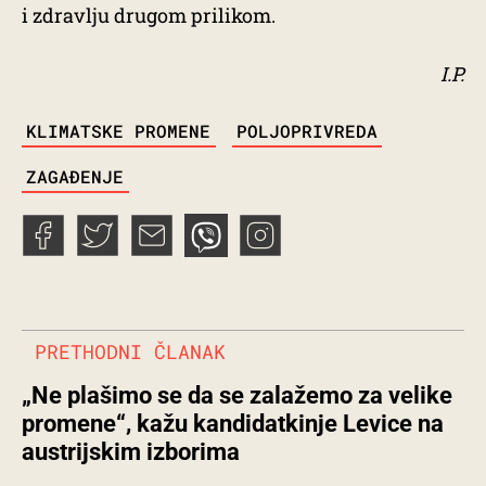
i zdravlju drugom prilikom.
I.P.
TAGS
KLIMATSKE PROMENE
POLJOPRIVREDA
ZAGAĐENJE
PRETHODNI ČLANAK
„Ne plašimo se da se zalažemo za velike
promene“, kažu kandidatkinje Levice na
austrijskim izborima