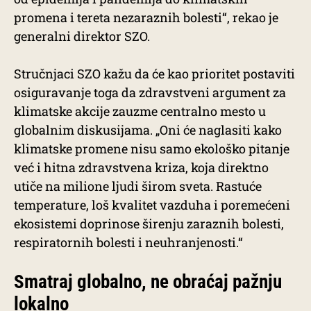
promena i tereta nezaraznih bolesti“, rekao je
generalni direktor SZO.
Stručnjaci SZO kažu da će kao prioritet postaviti
osiguravanje toga da zdravstveni argument za
klimatske akcije zauzme centralno mesto u
globalnim diskusijama. „Oni će naglasiti kako
klimatske promene nisu samo ekološko pitanje
već i hitna zdravstvena kriza, koja direktno
utiče na milione ljudi širom sveta. Rastuće
temperature, loš kvalitet vazduha i poremećeni
ekosistemi doprinose širenju zaraznih bolesti,
respiratornih bolesti i neuhranjenosti.“
Smatraj globalno, ne obraćaj pažnju
lokalno