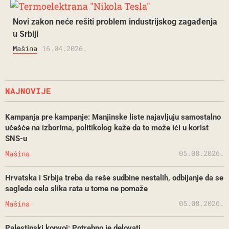
Novi zakon neće rešiti problem industrijskog zagađenja
u Srbiji
Mašina
16.04.2026.
NAJNOVIJE
Kampanja pre kampanje: Manjinske liste najavljuju samostalno
učešće na izborima, politikolog kaže da to može ići u korist
SNS-u
05.08.2026.
Mašina
Hrvatska i Srbija treba da reše sudbine nestalih, odbijanje da se
sagleda cela slika rata u tome ne pomaže
05.08.2026.
Mašina
Palestinski konvoj: Potrebno je delovati