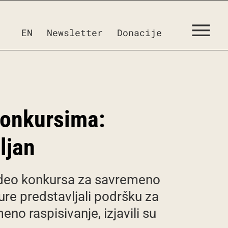
EN
Newsletter
Donacije
konkursima:
ljan
o deo konkursa za savremeno
ure predstavljali podršku za
o raspisivanje, izjavili su