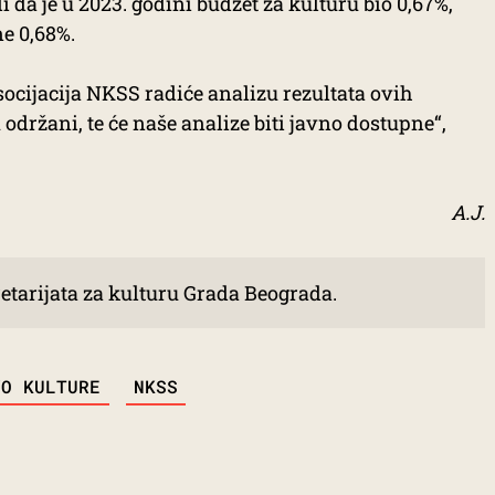
i da je u 2023. godini budžet za kulturu bio 0,67%,
ne 0,68%.
socijacija NKSS radiće analizu rezultata ovih
održani, te će naše analize biti javno dostupne“,
A.J.
etarijata za kulturu Grada Beograda. 
VO KULTURE
NKSS