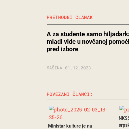
PRETHODNI ČLANAK
A za studente samo hiljadark
mladi vide u novčanoj pomoć
pred izbore
MAŠINA
01.12.2023.
POVEZANI ČLANCI:
NKSS
srpsk
Ministar kulture je na