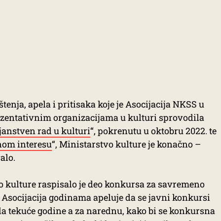
enja, apela i pritisaka koje je Asocijacija NKSS u
ezentativnim organizacijama u kulturi sprovodila
janstven rad u kulturi
“, pokrenutu u oktobru 2022. te
nom interesu
“, Ministarstvo kulture je konačno –
alo.
 kulture raspisalo je deo konkursa za savremeno
o Asocijacija godinama apeluje da se javni konkursi
la tekuće godine a za narednu, kako bi se konkursna