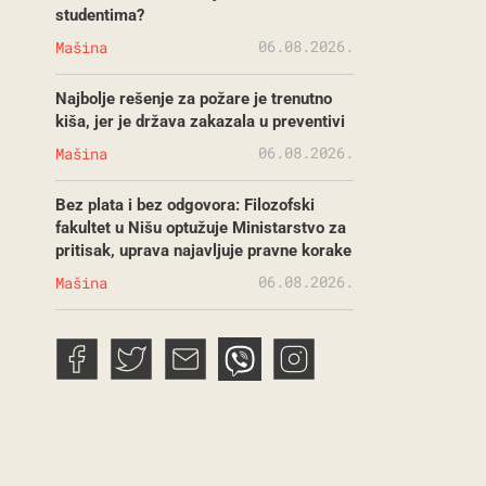
studentima?
06.08.2026.
Mašina
Najbolje rešenje za požare je trenutno
kiša, jer je država zakazala u preventivi
06.08.2026.
Mašina
Bez plata i bez odgovora: Filozofski
fakultet u Nišu optužuje Ministarstvo za
pritisak, uprava najavljuje pravne korake
06.08.2026.
Mašina