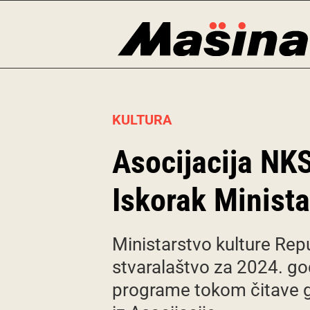
Skip
to
content
KULTURA
Asocijacija NK
Iskorak Minista
Ministarstvo kulture Rep
stvaralaštvo za 2024. god
programe tokom čitave go