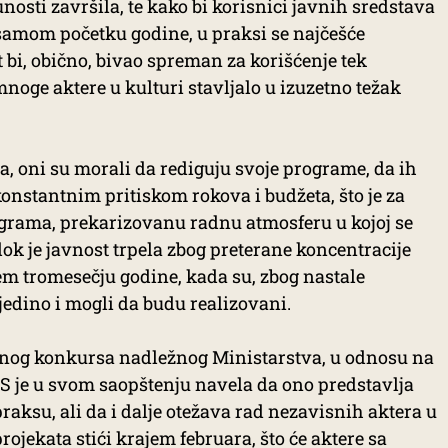
osti završila, te kako bi korisnici javnih sredstava
samom početku godine, u praksi se najčešće
bi, obično, bivao spreman za korišćenje tek
noge aktere u kulturi stavljalo u izuzetno težak
 oni su morali da rediguju svoje programe, da ih
onstantnim pritiskom rokova i budžeta, što je za
ograma, prekarizovanu radnu atmosferu u kojoj se
ok je javnost trpela zbog preterane koncentracije
 tromesečju godine, kada su, zbog nastale
jedino i mogli da budu realizovani.
nog konkursa nadležnog Ministarstva, u odnosu na
S je u svom saopštenju navela da ono predstavlja
aksu, ali da i dalje otežava rad nezavisnih aktera u
projekata stići krajem februara, što će aktere sa