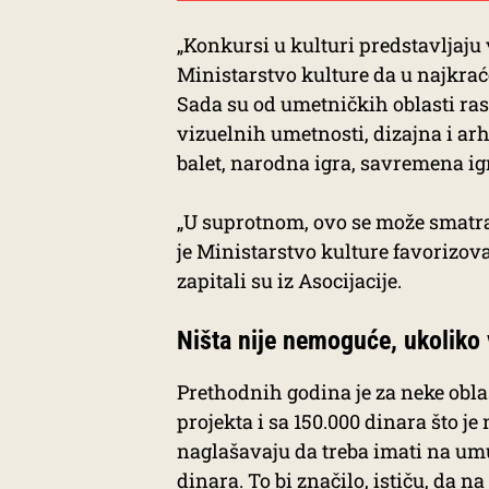
„Konkursi u kulturi predstavljaju
Ministarstvo kulture da u najkra
Sada su od umetničkih oblasti ras
vizuelnih umetnosti, dizajna i arh
balet, narodna igra, savremena igra
„U suprotnom, ovo se može smatrat
je Ministarstvo kulture favorizoval
zapitali su iz Asocijacije.
Ništa nije nemoguće, ukoliko 
Prethodnih godina je za neke obl
projekta i sa 150.000 dinara što je
naglašavaju da treba imati na um
dinara. To bi značilo, ističu, da 