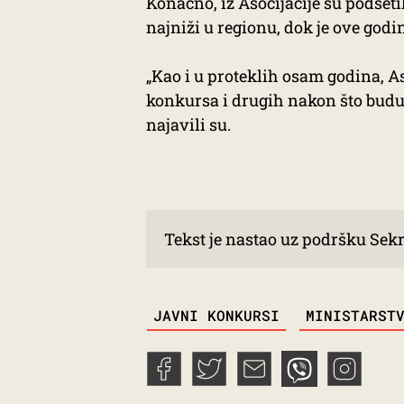
Konačno, iz Asocijacije su podsetil
najniži u regionu, dok je ove godi
„Kao i u proteklih osam godina, A
konkursa i drugih nakon što budu 
najavili su.
Tekst je nastao uz podršku Sekr
TAGS
JAVNI KONKURSI
MINISTARST