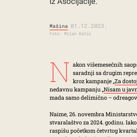
iz Asocijacije.
01.12.2023.
Mašina
Foto: Milan Katić
N
akon višemesečnih saopšt
saradnji sa drugim repr
kroz kampanje „
Za dosto
nedavnu kampanju „
Nisam u jav
mada samo delimično – odreagov
Naime, 26. novembra Ministarstvo
stvaralaštvo za 2024. godinu. Iak
raspišu početkom četvrtog kvarta