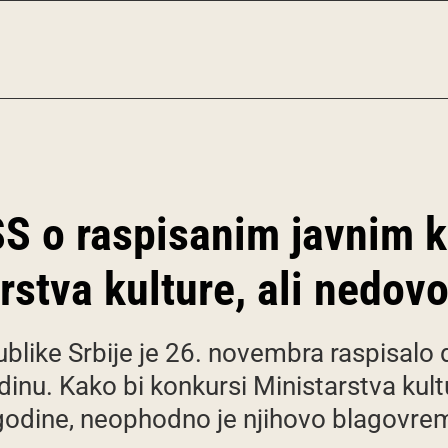
SS o raspisanim javnim 
rstva kulture, ali nedovo
ublike Srbije je 26. novembra raspisal
inu. Kako bi konkursi Ministarstva kult
dine, neophodno je njihovo blagovremen