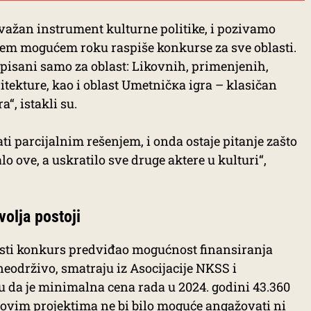
 važan instrument kulturne politike, i pozivamo
ćem mogućem roku raspiše konkurse za sve oblasti.
pisani samo za oblast: Likovnih, primenjenih,
itekture, kao i oblast Umetničкa igra – klasičan
“, istakli su.
i parcijalnim rešenjem, i onda ostaje pitanje zašto
o ove, a uskratilo sve druge aktere u kulturi“,
volja postoji
asti konkurs predviđao mogućnost finansiranja
 neodrživo, smatraju iz Asocijacije NKSS i
u da je minimalna cena rada u 2024. godini 43.360
na ovim projektima ne bi bilo moguće angažovati ni