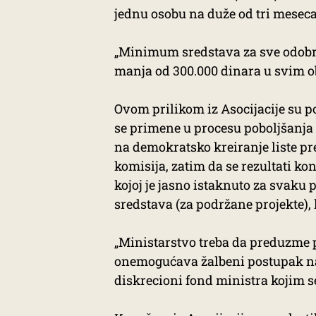
jednu osobu na duže od tri meseca
„Minimum sredstava za sve odobre
manja od 300.000 dinara u svim ob
Ovom prilikom iz Asocijacije su 
se primene u procesu poboljšanja
na demokratsko kreiranje liste pr
komisija, zatim da se rezultati ko
kojoj je jasno istaknuto za svaku 
sredstava (za podržane projekte), 
„Ministarstvo treba da preduzme 
onemogućava žalbeni postupak na r
diskrecioni fond ministra kojim s