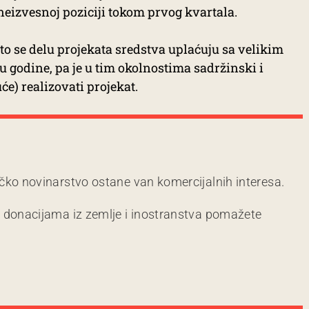
neizvesnoj poziciji tokom prvog kvartala.
to se delu projekata sredstva uplaćuju sa velikim
 godine, pa je u tim okolnostima sadržinski i
e) realizovati projekat.
čko novinarstvo ostane van komercijalnih interesa.
m donacijama iz zemlje i inostranstva pomažete