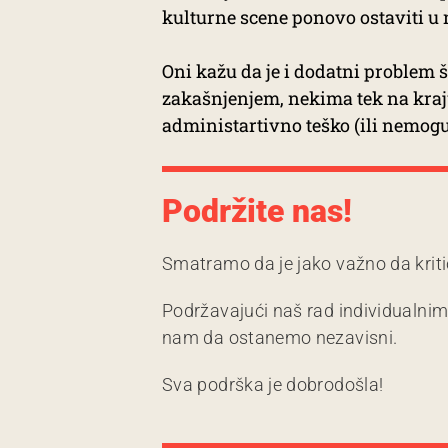
kulturne scene ponovo ostaviti u 
Oni kažu da je i dodatni problem š
zakašnjenjem, nekima tek na kraju
administartivno teško (ili nemoguć
Podržite nas!
Smatramo da je jako važno da kriti
Podržavajući naš rad individualni
nam da ostanemo nezavisni.
Sva podrška je dobrodošla!