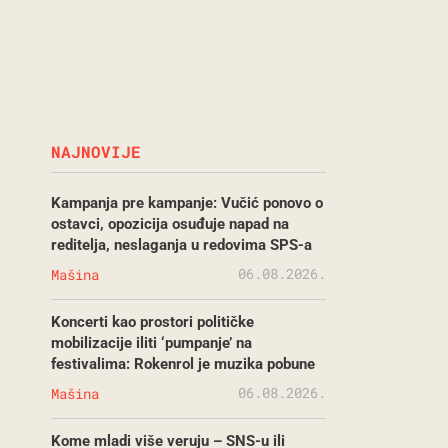
NAJNOVIJE
Kampanja pre kampanje: Vučić ponovo o
ostavci, opozicija osuđuje napad na
reditelja, neslaganja u redovima SPS-a
06.08.2026.
Mašina
Koncerti kao prostori političke
mobilizacije iliti ‘pumpanje’ na
festivalima: Rokenrol je muzika pobune
06.08.2026.
Mašina
Kome mladi više veruju – SNS-u ili