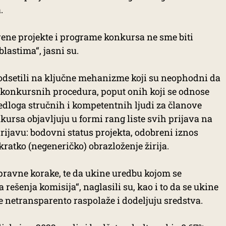
.
ne projekte i programe konkursa ne sme biti
lastima“, jasni su.
podsetili na ključne mehanizme koji su neophodni da
 konkursnih procedura, poput onih koji se odnose
edloga stručnih i kompetentnih ljudi za članove
nkursa objavljuju u formi rang liste svih prijava na
prijavu: bodovni status projekta, odobreni iznos
kratko (negeneričko) obrazloženje žirija.
pravne korake, te da ukine uredbu kojom se
ešenja komisija“, naglasili su, kao i to da se ukine
e netransparento raspolaže i dodeljuju sredstva.