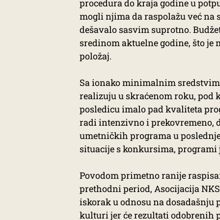
procedura do kraja godine u potpun
mogli njima da raspolažu već na 
dešavalo sasvim suprotno. Budžet 
sredinom aktuelne godine, što je m
položaj.
Sa ionako minimalnim sredstvima,
realizuju u skraćenom roku, pod k
posledicu imalo pad kvaliteta pr
radi intenzivno i prekovremeno, d
umetničkih programa u poslednjem
situacije s konkursima, programi 
Povodom primetno ranije raspisa
prethodni period, Asocijacija NKS
iskorak u odnosu na dosadašnju pr
kulturi jer će rezultati odobrenih 