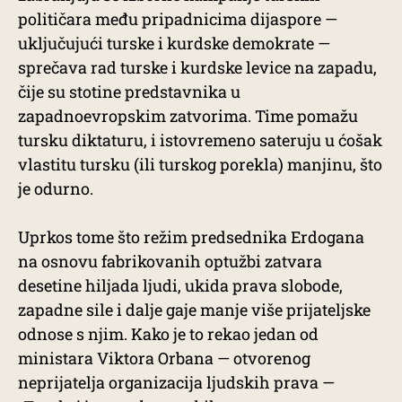
političara među pripadnicima dijaspore —
uključujući turske i kurdske demokrate —
sprečava rad turske i kurdske levice na zapadu,
čije su stotine predstavnika u
zapadnoevropskim zatvorima. Time pomažu
tursku diktaturu, i istovremeno sateruju u ćošak
vlastitu tursku (ili turskog porekla) manjinu, što
je odurno.
Uprkos tome što režim predsednika Erdogana
na osnovu fabrikovanih optužbi zatvara
desetine hiljada ljudi, ukida prava slobode,
zapadne sile i dalje gaje manje više prijateljske
odnose s njim. Kako je to rekao jedan od
ministara Viktora Orbana — otvorenog
neprijatelja organizacija ljudskih prava —