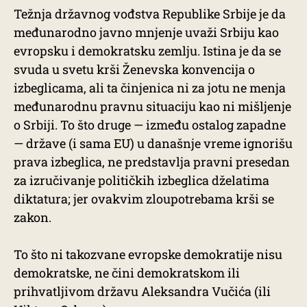
Težnja državnog vođstva Republike Srbije je da
međunarodno javno mnjenje uvaži Srbiju kao
evropsku i demokratsku zemlju. Istina je da se
svuda u svetu krši Ženevska konvencija o
izbeglicama, ali ta činjenica ni za jotu ne menja
međunarodnu pravnu situaciju kao ni mišljenje
o Srbiji. To što druge — između ostalog zapadne
— države (i sama EU) u današnje vreme ignorišu
prava izbeglica, ne predstavlja pravni presedan
za izručivanje političkih izbeglica dželatima
diktatura; jer ovakvim zloupotrebama krši se
zakon.
To što ni takozvane evropske demokratije nisu
demokratske, ne čini demokratskom ili
prihvatljivom državu Aleksandra Vučića (ili