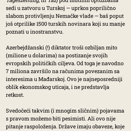
Tageszeitung
, ili
Taz
) pod mutnim optužbama
sedi u zatvoru u Turskoj — uprkos poprilično
slabom protivljenju Nemačke vlade — baš poput
još otprilike 1500 turskih novinara koji su manje
poznati u inostranstvu.
Azerbejdžanski (!) diktator troši ozbiljan mito
(milione u dolarima) na postizanje svojih
evropskih političkih ciljeva. Od toga je navodno
7 miliona završilo na računima povezanim sa
interesima u Mađarskoj. Ovo je najneposredniji
oblik ekonomskog uticaja, i ne predstavlja
retkost.
Svedočeći takvim (i mnogim sličnim) pojavama
s pravom možemo biti pesimisti. Ali ovo nije
pitanje raspoloženja. Države imaju obaveze, koje