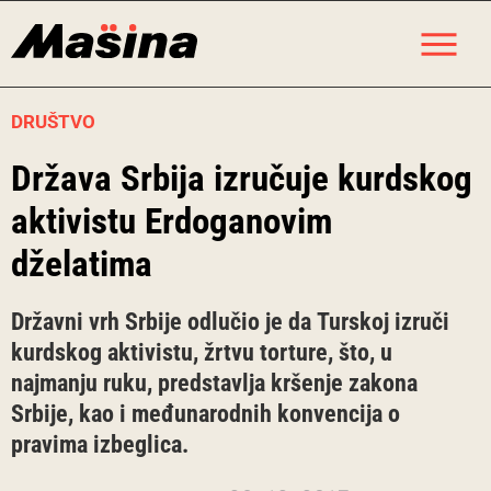
Skip
M
to
content
DRUŠTVO
Država Srbija izručuje kurdskog
aktivistu Erdoganovim
dželatima
Državni vrh Srbije odlučio je da Turskoj izruči
kurdskog aktivistu, žrtvu torture, što, u
najmanju ruku, predstavlja kršenje zakona
Srbije, kao i međunarodnih konvencija o
pravima izbeglica.