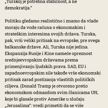
„Turskoj je potrebna stabilnost, a ne
demokratija.“
Politiku gledamo realistično i znamo da vlade
moraju da vode računa o ekonomskim i
strateškim interesima svojih država. Turska,
pak, vrši veliki pritisak na evropske, pre svega
balkanske države. Ali, Turska nije jedina.
Ekspanzija Rusije i Kine nameće opreznost
srednjeevropskim državama prema
primenjivanju ljudskih prava. SAD, EU i
zapadnoevropskim sile takođe vrše ekonomski
pritisak zarad postizanja vlastitih političkih
ciljeva. (Donald Tramp je otvoreno pretio
ekonomskom odmazdom svim članicama UN,
koje bi glasale protiv Amerike u slučaju
„Jerusalima“: vredi primetiti da se više