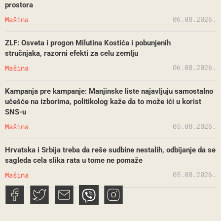
prostora
06.08.2026.
Mašina
ZLF: Osveta i progon Milutina Kostića i pobunjenih
stručnjaka, razorni efekti za celu zemlju
06.08.2026.
Mašina
Kampanja pre kampanje: Manjinske liste najavljuju samostalno
učešće na izborima, politikolog kaže da to može ići u korist
SNS-u
05.08.2026.
Mašina
Hrvatska i Srbija treba da reše sudbine nestalih, odbijanje da se
sagleda cela slika rata u tome ne pomaže
05.08.2026.
Mašina