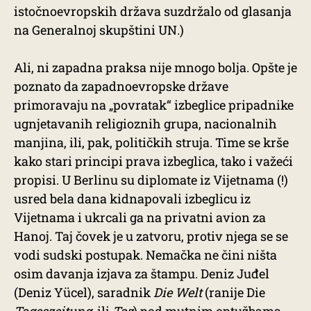
istočnoevropskih država suzdržalo od glasanja
na Generalnoj skupštini UN.)
Ali, ni zapadna praksa nije mnogo bolja. Opšte je
poznato da zapadnoevropske države
primoravaju na „povratak“ izbeglice pripadnike
ugnjetavanih religioznih grupa, nacionalnih
manjina, ili, pak, političkih struja. Time se krše
kako stari principi prava izbeglica, tako i važeći
propisi. U Berlinu su diplomate iz Vijetnama (!)
usred bela dana kidnapovali izbeglicu iz
Vijetnama i ukrcali ga na privatni avion za
Hanoj. Taj čovek je u zatvoru, protiv njega se se
vodi sudski postupak. Nemačka ne čini ništa
osim davanja izjava za štampu. Deniz Juđel
(Deniz Yücel), saradnik
Die Welt
(ranije Die