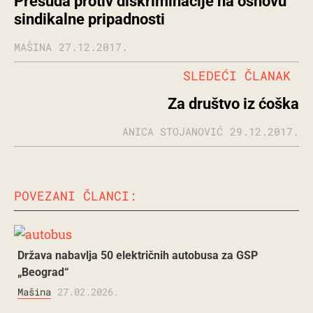
Presuda protiv diskriminacije na osnovu
sindikalne pripadnosti
MAŠINA
27.12.2017.
SLEDEĆI ČLANAK
Za društvo iz ćoška
ANICA STOJANOVIĆ
29.12.2017.
POVEZANI ČLANCI:
Država nabavlja 50 električnih autobusa za GSP
„Beograd“
Mašina
27.02.2026.