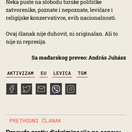
Neka puste na slobodu turske političke
zatvorenike, poznate i nepoznate, levičare i
religijske konzervativce, svih nacionalnosti.
Ovaj članak nije duhovit, ni originalan. Ali to
nije ni represija.
Sa mađarskog preveo: András Juhász
TAGS
AKTIVIZAM
EU
LEVICA
TGM
PRETHODNI ČLANAK