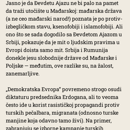
Jasno je da Đevdetu Ajazu ne bi palo na pamet
da traži utočište u Mađarskoj: mađarska država
(a ne ceo mađarski narod!) poznata je po protiv-
izbegličkom stavu, ksenofobiji i islamofobiji. Ali
ono što se sada dogodilo sa Đevdetom Ajazom u
Srbiji, pokazuje da je mit o ljudskim pravima u
Evropi doista samo mit. Srbija i Rumunija
donekle jesu slobodnije države od Mađarske i
Poljske — međutim, ove razlike su, na žalost,
zanemarljive.
„Demokratska Evropa“ povremeno strogo osudi
diktaturu predsednika Erdogana, ali to veoma
često ide u korist rasističkoj propagandi protiv
turskih pečalbara, migranata (odnosno turske
manjine koja odavno tamo živi). Na primer,
zabranjuju se izborne kampanje turskih