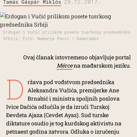
28.12.2017.
Tamás Gáspár Miklós
Erdogan i Vučić prilikom posete tusrkosg predsednika
Srbiji; Foto: Nemanja Panić / Kamerades
Ovaj članak istovremeno objavljuje portal
Mérce
na mađarskom jeziku.
D
ržava pod vođstvom predsednika
Aleksandra Vučića, premijerke Ane
Brnabić i ministra spoljnih poslova
Ivice Dačića odlučila je da izruči Turskoj
Đevdeta Ajaza (Cevdet Ayaz). Sud turske
diktature osudio je tog kurdskog aktivistu na
petnaest godina zatvora. Odluka o izručenju