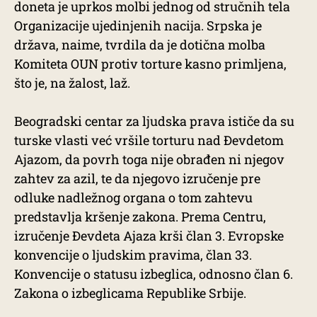
doneta je uprkos molbi jednog od stručnih tela
Organizacije ujedinjenih nacija. Srpska je
država, naime, tvrdila da je dotična molba
Komiteta OUN protiv torture kasno primljena,
što je, na žalost, laž.
Beogradski centar za ljudska prava ističe da su
turske vlasti već vršile torturu nad Đevdetom
Ajazom, da povrh toga nije obrađen ni njegov
zahtev za azil, te da njegovo izručenje pre
odluke nadležnog organa o tom zahtevu
predstavlja kršenje zakona. Prema Centru,
izručenje Đevdeta Ajaza krši član 3. Evropske
konvencije o ljudskim pravima, član 33.
Konvencije o statusu izbeglica, odnosno član 6.
Zakona o izbeglicama Republike Srbije.