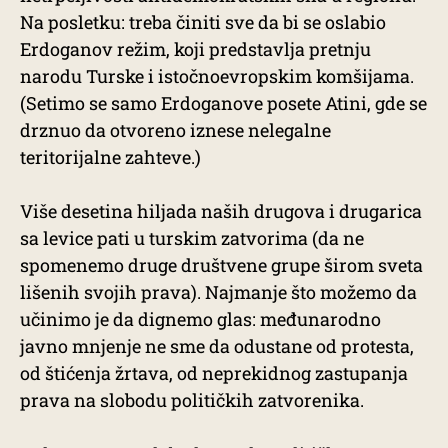
Na posletku: treba činiti sve da bi se oslabio
Erdoganov režim, koji predstavlja pretnju
narodu Turske i istočnoevropskim komšijama.
(Setimo se samo Erdoganove posete Atini, gde se
drznuo da otvoreno iznese nelegalne
teritorijalne zahteve.)
Više desetina hiljada naših drugova i drugarica
sa levice pati u turskim zatvorima (da ne
spomenemo druge društvene grupe širom sveta
lišenih svojih prava). Najmanje što možemo da
učinimo je da dignemo glas: međunarodno
javno mnjenje ne sme da odustane od protesta,
od štićenja žrtava, od neprekidnog zastupanja
prava na slobodu političkih zatvorenika.