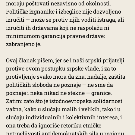
moraju poštovati nezavisno od okolnosti.
Političke izgnanike i izbeglice nije dozvoljeno
izručiti — može se protiv njih voditi istraga, ali
izručiti ih državama koji ne raspolažu ni
minimumom garancija pravne države:
zabranjeno je.
Ovaj članak pišem, jer se i naši srpski prijatelji
protive ovom postupku srpske vlade, i za to
protivljenje svako mora da zna; nadalje, zaštita
političkih sloboda ne poznaje — ne sme da
poznaje i neka nikad ne stekne — granice.
Zatim: zato što je istočnoevropska solidarnost
važna, kako u slučaju malih i velikih, tako i u
slučaju individualnih i kolektivnih interesa, i
ona treba da ignoriše retoriku etničke
netrpeljivosti antidemokratskih sila u regionu.