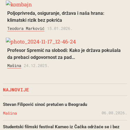
Poljoprivreda, osiguranje, država i naša hrana:
klimatski rizik bez pokrića
Teodora Marković
15.01.2026.
Profesor Spremić na slobodi: Kako je država pokušala
da prebaci odgovornost za pad…
Mašina
24.12.2025.
NAJNOVIJE
Stevan Filipović sinoć pretučen u Beogradu
06.08.2026.
Mašina
Studentski filmski festival Kameo iz Čačka održaće se i bez