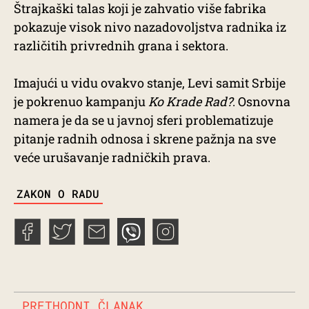
Štrajkaški talas koji je zahvatio više fabrika
pokazuje visok nivo nazadovoljstva radnika iz
različitih privrednih grana i sektora.
Imajući u vidu ovakvo stanje, Levi samit Srbije
je pokrenuo kampanju
Ko Krade Rad?
. Osnovna
namera je da se u javnoj sferi problematizuje
pitanje radnih odnosa i skrene pažnja na sve
veće urušavanje radničkih prava.
TAGS
ZAKON O RADU
PRETHODNI ČLANAK