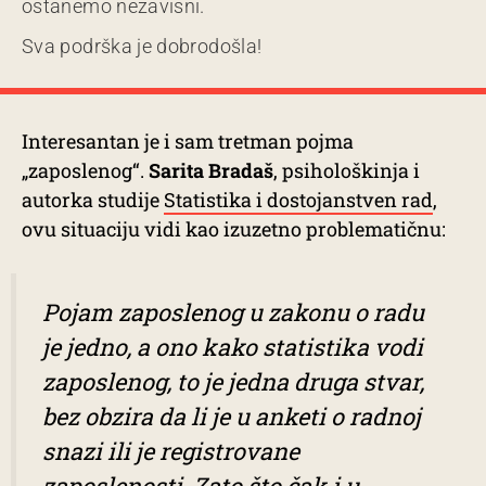
ostanemo nezavisni.
Sva podrška je dobrodošla!
Interesantan je i sam tretman pojma
„zaposlenog“.
Sarita Bradaš
, psihološkinja i
autorka studije
Statistika i dostojanstven rad
,
ovu situaciju vidi kao izuzetno problematičnu:
Pojam zaposlenog u zakonu o radu
je jedno, a ono kako statistika vodi
zaposlenog, to je jedna druga stvar,
bez obzira da li je u anketi o radnoj
snazi ili je registrovane
zaposlenosti. Zato što čak i u