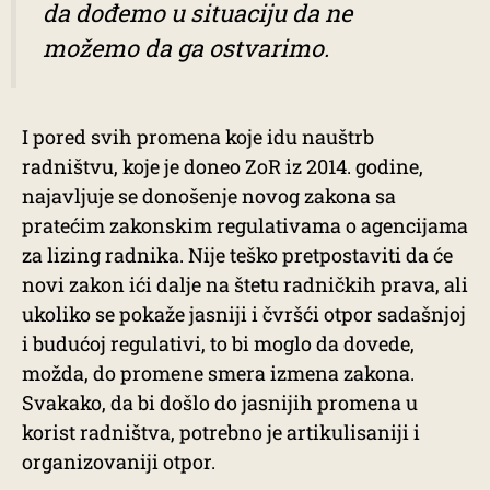
da dođemo u situaciju da ne
možemo da ga ostvarimo.
I pored svih promena koje idu nauštrb
radništvu, koje je doneo ZoR iz 2014. godine,
najavljuje se donošenje novog zakona sa
pratećim zakonskim regulativama o agencijama
za lizing radnika. Nije teško pretpostaviti da će
novi zakon ići dalje na štetu radničkih prava, ali
ukoliko se pokaže jasniji i čvršći otpor sadašnjoj
i budućoj regulativi, to bi moglo da dovede,
možda, do promene smera izmena zakona.
Svakako, da bi došlo do jasnijih promena u
korist radništva, potrebno je artikulisaniji i
organizovaniji otpor.