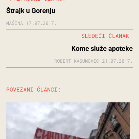
Štrajk u Gorenju
MAŠINA
17.07.2017.
SLEDEĆI ČLANAK
Kome služe apoteke
ROBERT KASUMOVIĆ
21.07.2017.
POVEZANI ČLANCI: