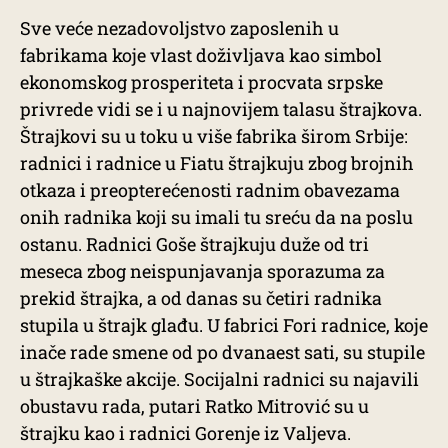
Sve veće nezadovoljstvo zaposlenih u
fabrikama koje vlast doživljava kao simbol
ekonomskog prosperiteta i procvata srpske
privrede vidi se i u najnovijem talasu štrajkova.
Štrajkovi su u toku u više fabrika širom Srbije:
radnici i radnice u Fiatu štrajkuju zbog brojnih
otkaza i preopterećenosti radnim obavezama
onih radnika koji su imali tu sreću da na poslu
ostanu. Radnici Goše štrajkuju duže od tri
meseca zbog neispunjavanja sporazuma za
prekid štrajka, a od danas su četiri radnika
stupila u štrajk glađu. U fabrici Fori radnice, koje
inače rade smene od po dvanaest sati, su stupile
u štrajkaške akcije. Socijalni radnici su najavili
obustavu rada, putari Ratko Mitrović su u
štrajku kao i radnici Gorenje iz Valjeva.