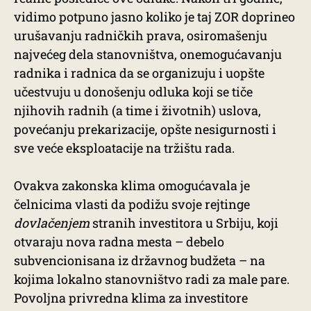
vidimo potpuno jasno koliko je taj ZOR doprineo
urušavanju radničkih prava, osiromašenju
najvećeg dela stanovništva, onemogućavanju
radnika i radnica da se organizuju i uopšte
učestvuju u donošenju odluka koji se tiče
njihovih radnih (a time i životnih) uslova,
povećanju prekarizacije, opšte nesigurnosti i
sve veće eksploatacije na tržištu rada.
Ovakva zakonska klima omogućavala je
čelnicima vlasti da podižu svoje rejtinge
dovlačenjem
stranih investitora u Srbiju, koji
otvaraju nova radna mesta – debelo
subvencionisana iz državnog budžeta – na
kojima lokalno stanovništvo radi za male pare.
Povoljna privredna klima za investitore