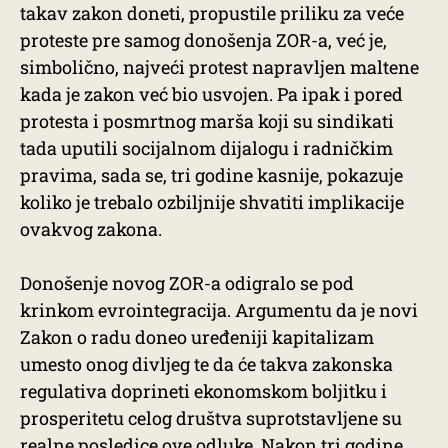
takav zakon doneti, propustile priliku za veće
proteste pre samog donošenja ZOR-a, već je,
simbolično, najveći protest napravljen maltene
kada je zakon već bio usvojen. Pa ipak i pored
protesta i posmrtnog marša koji su sindikati
tada uputili socijalnom dijalogu i radničkim
pravima, sada se, tri godine kasnije, pokazuje
koliko je trebalo ozbiljnije shvatiti implikacije
ovakvog zakona.
Donošenje novog ZOR-a odigralo se pod
krinkom evrointegracija. Argumentu da je novi
Zakon o radu doneo uređeniji kapitalizam
umesto onog divljeg te da će takva zakonska
regulativa doprineti ekonomskom boljitku i
prosperitetu celog društva suprotstavljene su
realne posledice ove odluke. Nakon tri godine,