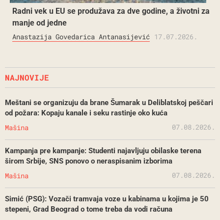
Radni vek u EU se produžava za dve godine, a životni za
manje od jedne
Anastazija Govedarica Antanasijević
17.07.2026.
NAJNOVIJE
Meštani se organizuju da brane Šumarak u Deliblatskoj peščari
od požara: Kopaju kanale i seku rastinje oko kuća
07.08.2026.
Mašina
Kampanja pre kampanje: Studenti najavljuju obilaske terena
širom Srbije, SNS ponovo o neraspisanim izborima
07.08.2026.
Mašina
Simić (PSG): Vozači tramvaja voze u kabinama u kojima je 50
stepeni, Grad Beograd o tome treba da vodi računa