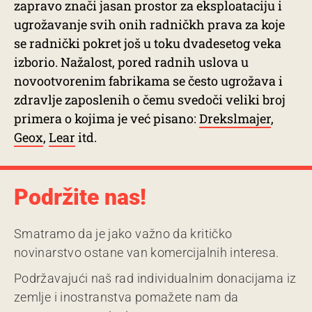
zapravo znači jasan prostor za eksploataciju i
ugrožavanje svih onih radničkh prava za koje
se radnički pokret još u toku dvadesetog veka
izborio. Nažalost, pored radnih uslova u
novootvorenim fabrikama se često ugrožava i
zdravlje zaposlenih o čemu svedoči veliki broj
primera o kojima je već pisano:
Drekslmajer
,
Geox
,
Lear
itd.
Podržite nas!
Smatramo da je jako važno da kritičko
novinarstvo ostane van komercijalnih interesa.
Podržavajući naš rad individualnim donacijama iz
zemlje i inostranstva pomažete nam da