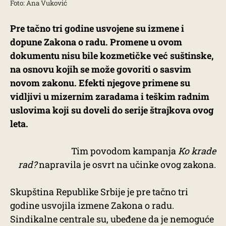
Foto: Ana Vuković
Pre tačno tri godine usvojene su izmene i
dopune Zakona o radu. Promene u ovom
dokumentu nisu bile kozmetičke već suštinske,
na osnovu kojih se može govoriti o sasvim
novom zakonu. Efekti njegove primene su
vidljivi u mizernim zaradama i teškim radnim
uslovima koji su doveli do serije štrajkova ovog
leta.
Tim povodom kampanja
Ko krade
rad?
napravila je osvrt na učinke ovog zakona.
Skupština Republike Srbije je pre tačno tri
godine usvojila izmene Zakona o radu.
Sindikalne centrale su, ubeđene da je nemoguće