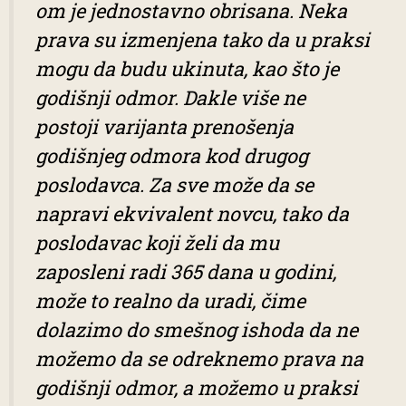
om je jednostavno obrisana. Neka
prava su izmenjena tako da u praksi
mogu da budu ukinuta, kao što je
godišnji odmor. Dakle više ne
postoji varijanta prenošenja
godišnjeg odmora kod drugog
poslodavca. Za sve može da se
napravi ekvivalent novcu, tako da
poslodavac koji želi da mu
zaposleni radi 365 dana u godini,
može to realno da uradi, čime
dolazimo do smešnog ishoda da ne
možemo da se odreknemo prava na
godišnji odmor, a možemo u praksi