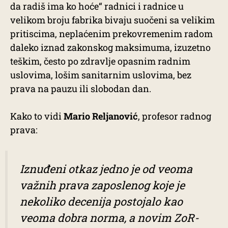
da radiš ima ko hoće“ radnici i radnice u
velikom broju fabrika bivaju suočeni sa velikim
pritiscima, neplaćenim prekovremenim radom
daleko iznad zakonskog maksimuma, izuzetno
teškim, često po zdravlje opasnim radnim
uslovima, lošim sanitarnim uslovima, bez
prava na pauzu ili slobodan dan.
Kako to vidi
Mario Reljanović
, profesor radnog
prava:
Iznuđeni otkaz jedno je od veoma
važnih prava zaposlenog koje je
nekoliko decenija postojalo kao
veoma dobra norma, a novim ZoR-