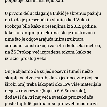
potpisuje ista firma, Egis Rail.
U prvom delu izlaganja Lukić je skrenuo pažnju
na to da je presedačkih stanica kod Vuka i
Prokopa bilo kako u rešenjima iz 2012. godine,
tako i u ranijim projektima, što je ilustrovao i
time što je odgovarajuća infrastruktura,
odnosno konstrukcija za četiri koloseka metroa,
na ŽS Prokop već izgrađena tokom, kako se
izrazio, prošlog veka.
On je objasnio da su jednocevni tuneli nešto
skuplji od dvocevnih, da za jednocevne (koji su
široki 6m) treba iskopati oko 15% više materijala
nego za dvocevne (koji su 6-6.5m široki),
dodavši da „tri najveća svetska proizvođača
poslednjih 15 godina nisu proizveli mašinu za