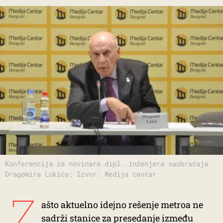
Konferencija za novinare dipl. inženjera saobraćaja
Dragomira Lukića; Izvor: Medija centar
Z
ašto aktuelno idejno rešenje metroa ne
sadrži stanice za presedanje između