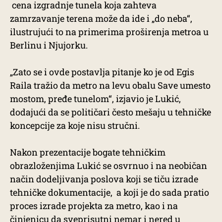
cena izgradnje tunela koja zahteva
zamrzavanje terena može da ide i „do neba“,
ilustrujući to na primerima proširenja metroa u
Berlinu i Njujorku.
„Zato se i ovde postavlja pitanje ko je od Egis
Raila tražio da metro na levu obalu Save umesto
mostom, pređe tunelom“, izjavio je Lukić,
dodajući da se političari često mešaju u tehničke
koncepcije za koje nisu stručni.
Nakon prezentacije bogate tehničkim
obrazloženjima Lukić se osvrnuo i na neobičan
način dodeljivanja poslova koji se tiču izrade
tehničke dokumentacije, a koji je do sada pratio
proces izrade projekta za metro, kao i na
činjenicu da sveprisutni nemar i nered u