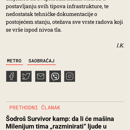
postavljanju svih tipova infrastrukture, te
nedostatak tehničke dokumentacije o
postojećem stanju, otežava sve vrste radova koji
se vrše ispod nivoa tla.
I.K.
TAGS
METRO
SAOBRAĆAJ
PRETHODNI ČLANAK
Šodroš Survivor kamp: da li će mašina
Milenijum tima „razminirati“ ljude u