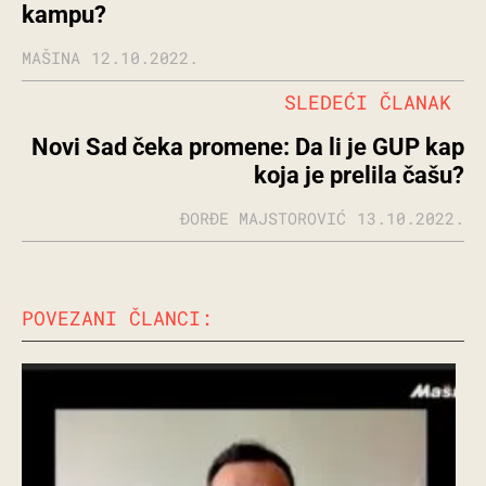
kampu?
MAŠINA
12.10.2022.
SLEDEĆI ČLANAK
Novi Sad čeka promene: Da li je GUP kap
koja je prelila čašu?
ĐORĐE MAJSTOROVIĆ
13.10.2022.
POVEZANI ČLANCI: