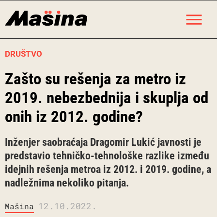
Skip
M
to
content
DRUŠTVO
Zašto su rešenja za metro iz
2019. nebezbednija i skuplja od
onih iz 2012. godine?
Inženjer saobraćaja Dragomir Lukić javnosti je
predstavio tehničko-tehnološke razlike između
idejnih rešenja metroa iz 2012. i 2019. godine, a
nadležnima nekoliko pitanja.
12.10.2022.
Mašina