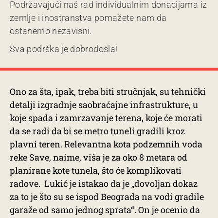
Podržavajući naš rad individualnim donacijama iz
zemlje i inostranstva pomažete nam da
ostanemo nezavisni.
Sva podrška je dobrodošla!
Ono za šta, ipak, treba biti stručnjak, su tehnički
detalji izgradnje saobraćajne infrastrukture, u
koje spada i zamrzavanje terena, koje će morati
da se radi da bi se metro tuneli gradili kroz
plavni teren. Relevantna kota podzemnih voda
reke Save, naime, viša je za oko 8 metara od
planirane kote tunela, što će komplikovati
radove. Lukić je istakao da je „dovoljan dokaz
za to je što su se ispod Beograda na vodi gradile
garaže od samo jednog sprata“. On je ocenio da