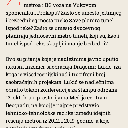
metroa i BG voza na Vukovom
spomeniku i Prokopu? Zašto se umesto jeftinijeg
i bezbednijeg mosta preko Save planira tunel
ispod reke? Zašto se umesto dvocevnog
planiraju jednocevni metro tuneli, koji su, kao i
tunel ispod reke, skuplji i manje bezbedni?
Ovo su pitanja koje je nadležnima javno uputio
iskusni inženjer saobraćaja Dragomir Lukić, iza
koga je višedecenijski rad i trocifreni broj
saobraćajnih projekata. Lukić se nadležnima
obratio tokom konferencije za štampu održane
12. oktobra u prostorijama Medija centra u
Beogradu, na kojoj je najpre predstavio
tehničko-tehnološke razlike između idejnih
rešenja metroa iz 2012. i 2019. godine, a koje