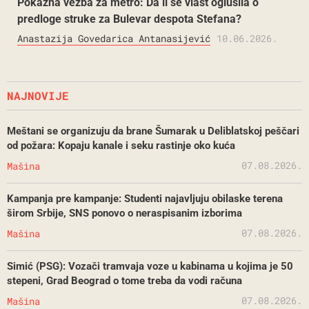
Pokazna vežba za metro: Da li se vlast oglušila o
predloge struke za Bulevar despota Stefana?
Anastazija Govedarica Antanasijević
10.06.2026.
NAJNOVIJE
Meštani se organizuju da brane Šumarak u Deliblatskoj peščari
od požara: Kopaju kanale i seku rastinje oko kuća
07.08.2026.
Mašina
Kampanja pre kampanje: Studenti najavljuju obilaske terena
širom Srbije, SNS ponovo o neraspisanim izborima
07.08.2026.
Mašina
Simić (PSG): Vozači tramvaja voze u kabinama u kojima je 50
stepeni, Grad Beograd o tome treba da vodi računa
07.08.2026.
Mašina