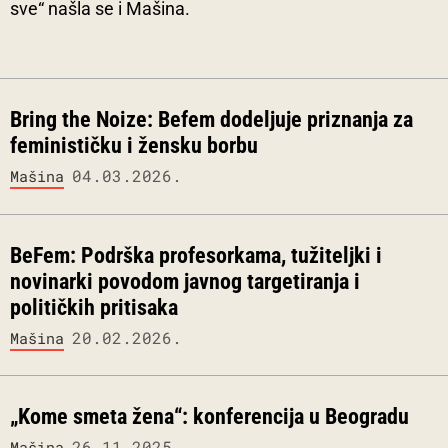
sve“ našla se i Mašina.
Bring the Noize: Befem dodeljuje priznanja za
feminističku i žensku borbu
04.03.2026.
Mašina
BeFem: Podrška profesorkama, tužiteljki i
novinarki povodom javnog targetiranja i
političkih pritisaka
20.02.2026.
Mašina
„Kome smeta žena“: konferencija u Beogradu
26.11.2025.
Mašina