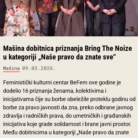
Mašina dobitnica priznanja Bring The Noize
u kategoriji „Naše pravo da znate sve“
09.03.2026.
Mašina
Feministički kulturni centar BeFem ove godine je
dodelio 16 priznanja ženama, kolektivima i
inicijativama čije su borbe obeležile proteklu godinu od
borbe za pravo javnosti da zna, preko odbrane javnog
zdravlja i radničkih prava, do umetničkih i građanskih
inicijativa koje grade solidarnost i brane javni prostor.
Među dobitnicima u kategoriji „Naše pravo da znate