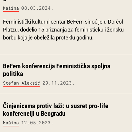
08.03.2024.
Mašina
Feministički kulturni centar BeFem sinoć je u Dorćol
Platzu, dodelio 15 priznanja za feminističku i žensku
borbu koja je obeležila proteklu godinu.
BeFem konferencija Feministička spoljna
politika
29.11.2023.
Stefan Aleksić
Činjenicama protiv laži: u susret pro-life
konferenciji u Beogradu
12.05.2023.
Mašina