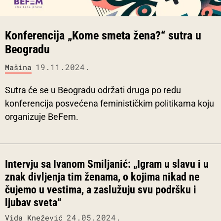
Konferencija „Kome smeta žena?“ sutra u
Beogradu
19.11.2024.
Mašina
Sutra će se u Beogradu održati druga po redu
konferencija posvećena feminističkim politikama koju
organizuje BeFem.
Intervju sa Ivanom Smiljanić: „Igram u slavu i u
znak divljenja tim ženama, o kojima nikad ne
čujemo u vestima, a zaslužuju svu podršku i
ljubav sveta“
24.05.2024.
Vida Knežević