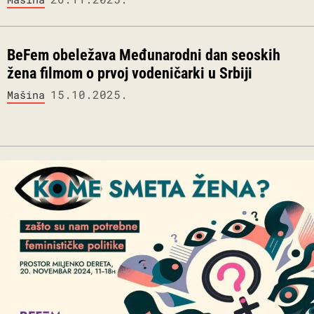
BeFem obeležava Međunarodni dan seoskih
žena filmom o prvoj vodeničarki u Srbiji
15.10.2025.
Mašina