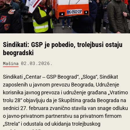
Sindikati: GSP je pobedio, trolejbusi ostaju
beogradski
02.03.2026.
Mašina
Sindikati „Centar ‒ GSP Beograd“, „Sloga“, Sindikat
zaposlenih u javnom prevozu Beograda, Udruženje
korisnika javnog prevoza i udruženje građana „Vratimo
trolu 28“ objavljuju da je Skupština grada Beograda na
sednici 27. februara zvanično stavila van snage odluku
o javno-privatnom partnerstvu sa privatnom firmom
„Strela“ i odustala od ukidanja trolejbuskog