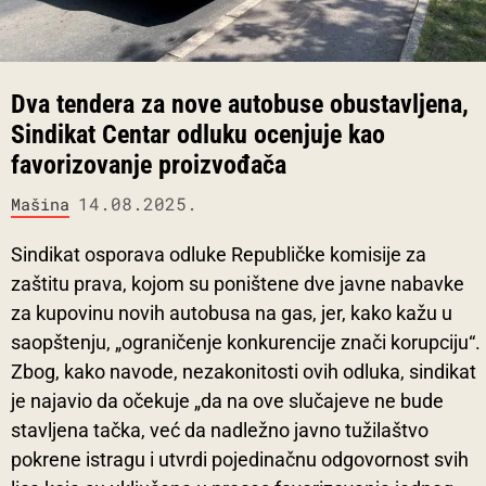
Dva tendera za nove autobuse obustavljena,
Sindikat Centar odluku ocenjuje kao
favorizovanje proizvođača
14.08.2025.
Mašina
Sindikat osporava odluke Republičke komisije za
zaštitu prava, kojom su poništene dve javne nabavke
za kupovinu novih autobusa na gas, jer, kako kažu u
saopštenju, „ograničenje konkurencije znači korupciju“.
Zbog, kako navode, nezakonitosti ovih odluka, sindikat
je najavio da očekuje „da na ove slučajeve ne bude
stavljena tačka, već da nadležno javno tužilaštvo
pokrene istragu i utvrdi pojedinačnu odgovornost svih