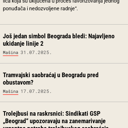
lica koja su uključena u proces favorizovanja jednog
ponuđača i nedozvoljene radnje“.
Još jedan simbol Beograda bledi: Najavljeno
ukidanje linije 2
31.07.2025.
Mašina
Tramvajski saobraćaj u Beogradu pred
obustavom?
17.07.2025.
Mašina
Trolejbusi na raskrsnici: Sindikati GSP
„Beograd“ upozoravaju na zanemarivanje