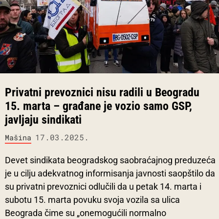
Privatni prevoznici nisu radili u Beogradu
15. marta – građane je vozio samo GSP,
javljaju sindikati
17.03.2025.
Mašina
Devet sindikata beogradskog saobraćajnog preduzeća
je u cilju adekvatnog informisanja javnosti saopštilo da
su privatni prevoznici odlučili da u petak 14. marta i
subotu 15. marta povuku svoja vozila sa ulica
Beograda čime su „onemogućili normalno