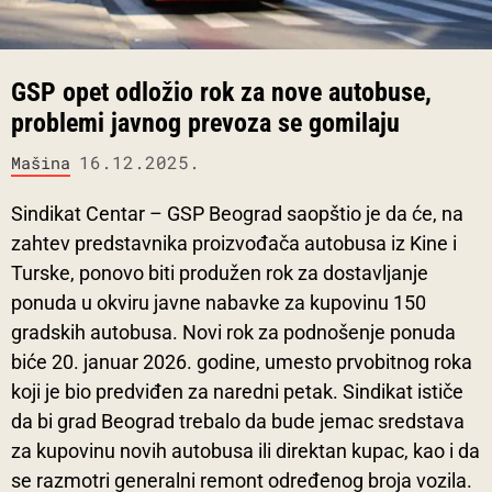
GSP opet odložio rok za nove autobuse,
problemi javnog prevoza se gomilaju
16.12.2025.
Mašina
Sindikat Centar – GSP Beograd saopštio je da će, na
zahtev predstavnika proizvođača autobusa iz Kine i
Turske, ponovo biti produžen rok za dostavljanje
ponuda u okviru javne nabavke za kupovinu 150
gradskih autobusa. Novi rok za podnošenje ponuda
biće 20. januar 2026. godine, umesto prvobitnog roka
koji je bio predviđen za naredni petak. Sindikat ističe
da bi grad Beograd trebalo da bude jemac sredstava
za kupovinu novih autobusa ili direktan kupac, kao i da
se razmotri generalni remont određenog broja vozila.