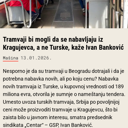
Tramvaji bi mogli da se nabavljaju iz
Kragujevca, a ne Turske, kaže Ivan Banković
13.01.2026.
Mašina
Nesporno je da su tramvaji u Beogradu dotrajali i da je
potrebna nabavka novih, ali po koju cenu? Nabavka
novih tramvaja iz Turske, u kupovnoj vrednosti od 189
miliona evra, otvorila je sumnje o nameštanju tendera.
Umesto uvoza turskih tramvaja, Srbija po povoljnijoj
ceni može proizvoditi tramvaje u Kragujevcu, što bi
zaista bilo u javnom interesu, smatra predsednik
sindikata „Centar“ – GSP, Ivan Banković.