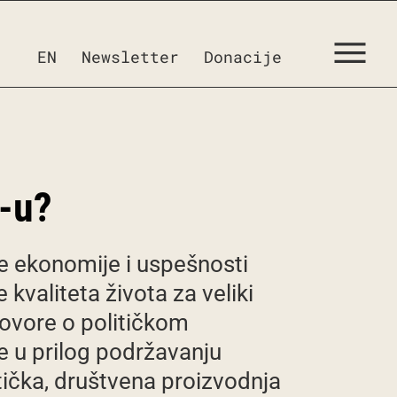
EN
Newsletter
Donacije
-u?
e ekonomije i uspešnosti
kvaliteta života za veliki
govore o političkom
e u prilog podržavanju
stička, društvena proizvodnja