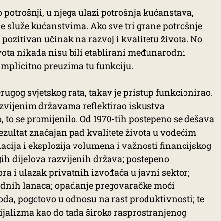
 potrošnji, u njega ulazi potrošnja kućanstava,
oje služe kućanstvima. Ako sve tri grane potrošnje
ti pozitivan učinak na razvoj i kvalitetu života. No
ivota nikada nisu bili etablirani međunarodni
implicitno preuzima tu funkciju.
ugog svjetskog rata, takav je pristup funkcionirao.
razvijenim državama reflektirao iskustva
o, to se promijenilo. Od 1970-tih postepeno se dešava
rezultat značajan pad kvalitete života u vodećim
acija i eksplozija volumena i važnosti financijskog
gih dijelova razvijenih država; postepeno
ra i ulazak privatnih izvođača u javni sektor;
dnih lanaca; opadanje pregovaračke moći
oda, pogotovo u odnosu na rast produktivnosti; te
socijalizma kao do tada široko rasprostranjenog