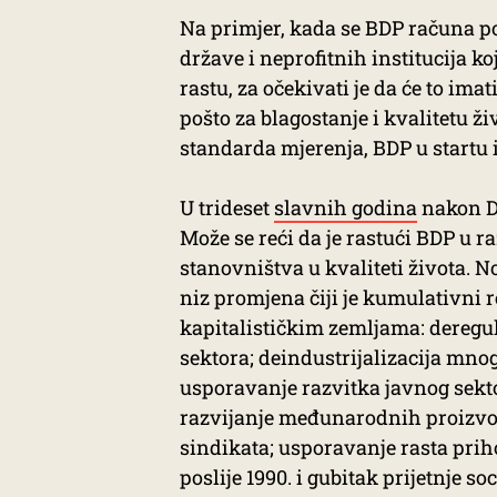
Na primjer, kada se BDP računa po
države i neprofitnih institucija k
rastu, za očekivati je da će to ima
pošto za blagostanje i kvalitetu ž
standarda mjerenja, BDP u startu 
U trideset
slavnih godina
nakon Dr
Može se reći da je rastući BDP u 
stanovništva u kvaliteti života. N
niz promjena čiji je kumulativni 
kapitalističkim zemljama: deregul
sektora; deindustrijalizacija mno
usporavanje razvitka javnog sekto
razvijanje međunarodnih proizvo
sindikata; usporavanje rasta prih
poslije 1990. i gubitak prijetnje 