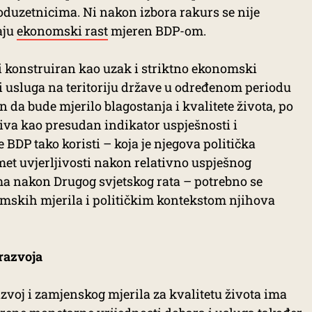
duzetnicima. Ni nakon izbora rakurs se nije
aju
ekonomski rast
mjeren BDP-om.
i konstruiran kao uzak i striktno ekonomski
i usluga na teritoriju države u određenom periodu
n da bude mjerilo blagostanja i kvalitete života, po
iziva kao presudan indikator uspješnosti i
se BDP tako koristi – koja je njegova politička
et uvjerljivosti nakon relativno uspješnog
ma nakon Drugog svjetskog rata – potrebno se
mskih mjerila i političkim kontekstom njihova
 razvoja
zvoj i zamjenskog mjerila za kvalitetu života ima