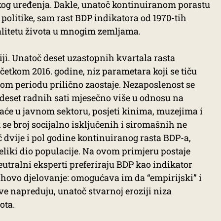
og uređenja. Dakle, unatoč kontinuiranom porastu
politike, sam rast BDP indikatora od 1970-tih
valitetu života u mnogim zemljama.
i. Unatoč deset uzastopnih kvartala rasta
etkom 2016. godine, niz parametara koji se tiču
tom periodu prilično zaostaje. Nezaposlenost se
 deset radnih sati mjesečno više u odnosu na
aće u javnom sektoru, posjeti kinima, muzejima i
 se broj socijalno isključenih i siromašnih ne
 dvije i pol godine kontinuiranog rasta BDP-a,
eliki dio populacije. Na ovom primjeru postaje
utralni eksperti preferiraju BDP kao indikator
jihovo djelovanje: omogućava im da “empirijski” i
e napreduju, unatoč stvarnoj eroziji niza
ota.