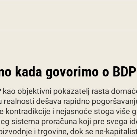
mo kada govorimo o BDP
 kao objektivni pokazatelj rasta domać
 realnosti dešava rapidno pogoršavanje 
e kontradikcije i nejasnoće stoga više 
jeg sistema proračuna koji pre svega id
oizvodnje i trgovine, dok se ne-kapitali