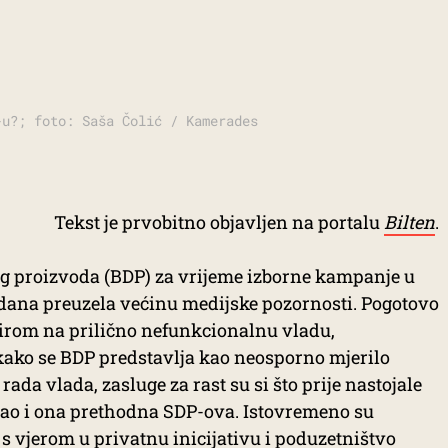
-u?; foto: Saša Čolić / Kamerades
Tekst je prvobitno objavljen na portalu
Bilten
.
g proizvoda (BDP) za vrijeme izborne kampanje u
 dana preuzela većinu medijske pozornosti. Pogotovo
obzirom na prilično nefunkcionalnu vladu,
kako se BDP predstavlja kao neosporno mjerilo
ada vlada, zasluge za rast su si što prije nastojale
 kao i ona prethodna SDP-ova. Istovremeno su
i s vjerom u privatnu inicijativu i poduzetništvo