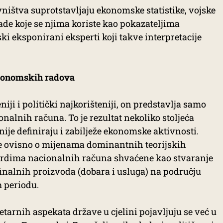
ištva suprotstavljaju ekonomske statistike, vojske
ade koje se njima koriste kao pokazateljima
ski eksponirani eksperti koji takve interpretacije
ekonomskih radova
iji i politički najkorišteniji, on predstavlja samo
alnih računa. To je rezultat nekoliko stoljeća
ije definiraju i zabilježe ekonomske aktivnosti.
a je ovisno o mijenama dominantnih teorijskih
ardima nacionalnih računa shvaćene kao stvaranje
inalnih proizvoda (dobara i usluga) na području
 periodu.
tarnih aspekata države u cjelini pojavljuju se već u