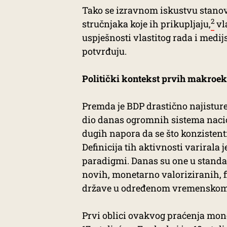
Tako se izravnom iskustvu stanovn
2
stručnjaka koje ih prikupljaju,
vl
uspješnosti vlastitog rada i medij
potvrđuju.
Politički kontekst prvih makro
Premda je BDP drastično najisturen
dio danas ogromnih sistema nacion
dugih napora da se što konzistentn
Definicija tih aktivnosti variral
paradigmi. Danas su one u stand
novih, monetarno valoriziranih, f
države u određenom vremenskom
Prvi oblici ovakvog praćenja mone