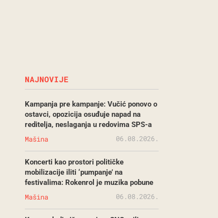
NAJNOVIJE
Kampanja pre kampanje: Vučić ponovo o
ostavci, opozicija osuđuje napad na
reditelja, neslaganja u redovima SPS-a
06.08.2026.
Mašina
Koncerti kao prostori političke
mobilizacije iliti ‘pumpanje’ na
festivalima: Rokenrol je muzika pobune
06.08.2026.
Mašina