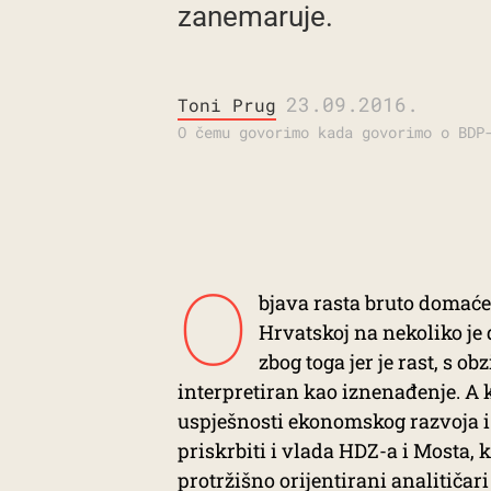
zanemaruje.
23.09.2016.
Toni Prug
O čemu govorimo kada govorimo o BDP
O
bjava rasta bruto domaće
Hrvatskoj na nekoliko je
zbog toga jer je rast, s 
interpretiran kao iznenađenje. A 
uspješnosti ekonomskog razvoja i r
priskrbiti i vlada HDZ-a i Mosta,
protržišno orijentirani analitičar