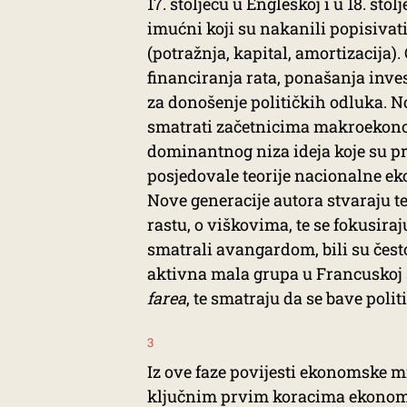
17. stoljeću u Engleskoj i u 18. sto
imućni koji su nakanili popisivat
(potražnja, kapital, amortizacija)
financiranja rata, ponašanja inves
za donošenje političkih odluka. 
smatrati začetnicima makroekonom
dominantnog niza ideja koje su pr
posjedovale teorije nacionalne ekon
Nove generacije autora stvaraju te
rastu, o viškovima, te se fokusira
smatrali avangardom, bili su čest
aktivna mala grupa u Francuskoj
farea
, te smatraju da se bave pol
3
Iz ove faze povijesti ekonomske 
ključnim prvim koracima ekonomsk