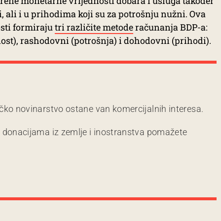
rene monetarne vrijednosti dobara i usluga također
, ali i u prihodima koji su za potrošnju nužni. Ova
sti formiraju
tri različite metode
računanja BDP-a:
st), rashodovni (potrošnja) i dohodovni (prihodi).
čko novinarstvo ostane van komercijalnih interesa.
m donacijama iz zemlje i inostranstva pomažete