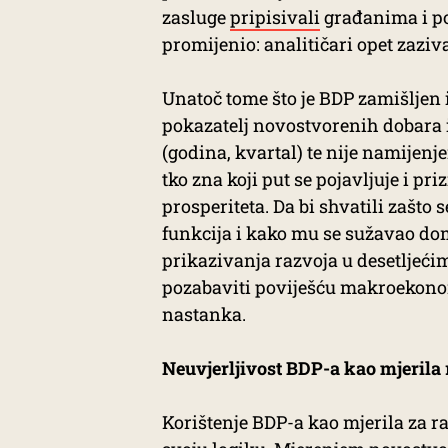
zasluge
pripisivali
građanima i po
promijenio: analitičari opet zaziv
Unatoč tome što je BDP zamišljen 
pokazatelj novostvorenih dobara 
(godina, kvartal) te nije namijenje
tko zna koji put se pojavljuje i pr
prosperiteta. Da bi shvatili zašto 
funkcija i kako mu se sužavao dom
prikazivanja razvoja u desetljeći
pozabaviti poviješću makroekono
nastanka.
Neuvjerljivost BDP-a kao mjerila
Korištenje BDP-a kao mjerila za ra