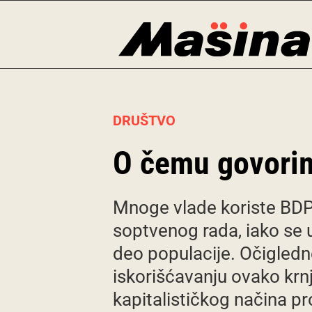
Skip
to
content
DRUŠTVO
O čemu govori
Mnoge vlade koriste BDP
soptvenog rada, iako se u
deo populacije. Očigledn
iskorišćavanju ovako krn
kapitalističkog načina pr