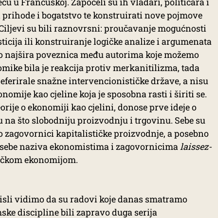
ljeću u Francuskoj. Započeli su ih vladari, političara i
i prihode i bogatstvo te konstruirati nove pojmove
. Ciljevi su bili raznovrsni: proučavanje mogućnosti
ticija ili konstruiranje logičke analize i argumenata
No najšira poveznica među autorima koje možemo
ike bila je reakcija protiv merkanitilizma, tada
eferirale snažne intervencionističke države, a nisu
omije kao cjeline koja je sposobna rasti i širiti se.
orije o ekonomiji kao cjelini, donose prve ideje o
ju na što slobodniju proizvodnju i trgovinu. Sebe su
o zagovornici kapitalističke proizvodnje, a posebno
 sebe naziva ekonomistima i zagovornicima
laissez-
itičkom ekonomijom.
misli vidimo da su radovi koje danas smatramo
e discipline bili zapravo duga serija