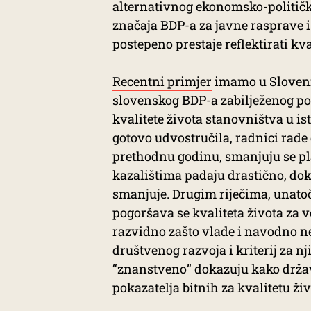
alternativnog ekonomsko-političk
značaja BDP-a za javne rasprave i 
postepeno prestaje reflektirati k
Recentni primjer
imamo u Slovenij
slovenskog BDP-a zabilježenog poč
kvalitete života stanovništva u is
gotovo udvostručila, radnici rade
prethodnu godinu, smanjuju se pl
kazalištima padaju drastično, dok
smanjuje. Drugim riječima, unatoč
pogoršava se kvaliteta života za v
razvidno zašto vlade i navodno ne
društvenog razvoja i kriterij za n
“znanstveno” dokazuju kako držav
pokazatelja bitnih za kvalitetu živ