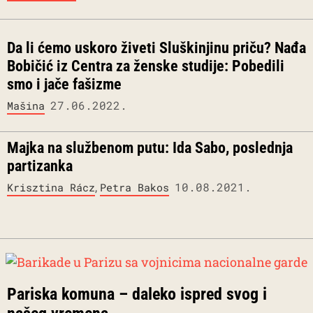
Da li ćemo uskoro živeti Sluškinjinu priču? Nađa
Bobičić iz Centra za ženske studije: Pobedili
smo i jače fašizme
27.06.2022.
Mašina
Majka na službenom putu: Ida Sabo, poslednja
partizanka
,
10.08.2021.
Krisztina Rácz
Petra Bakos
Pariska komuna – daleko ispred svog i