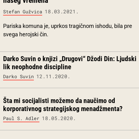
našeg vremena
18.03.2021.
Stefan Gužvica
Pariska komuna je, uprkos tragičnom ishodu, bila pre
svega herojski čin.
Darko Suvin o knjizi „Drugovi“ Džodi Din: Ljudski
lik neophodne discipline
12.11.2020.
Darko Suvin
Šta mi socijalisti možemo da naučimo od
korporativnog strategijskog menadžmenta?
18.05.2020.
Paul S. Adler