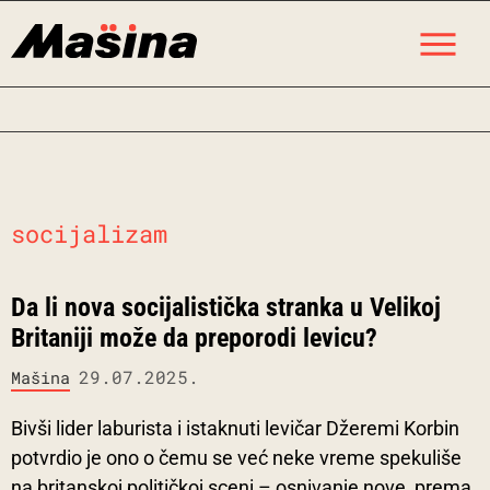
Skip
M
to
content
socijalizam
Da li nova socijalistička stranka u Velikoj
Britaniji može da preporodi levicu?
29.07.2025.
Mašina
Bivši lider laburista i istaknuti levičar Džeremi Korbin
potvrdio je ono o čemu se već neke vreme spekuliše
na britanskoj političkoj sceni – osnivanje nove, prema