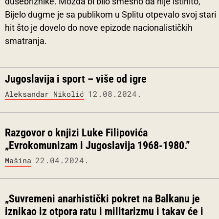
dušebrižnike. Možda bi bilo smešno da nije istinito,
Bijelo dugme je sa publikom u Splitu otpevalo svoj stari
hit što je dovelo do nove epizode nacionalističkih
smatranja.
Jugoslavija i sport – više od igre
12.08.2024.
Aleksandar Nikolić
Razgovor o knjizi Luke Filipovića
„Evrokomunizam i Jugoslavija 1968-1980.”
22.04.2024.
Mašina
„Suvremeni anarhistički pokret na Balkanu je
iznikao iz otpora ratu i militarizmu i takav će i