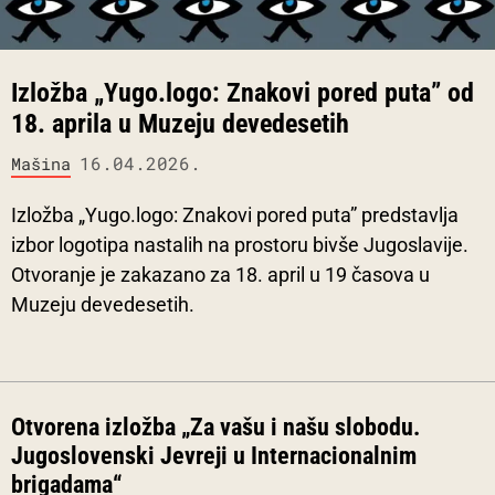
Izložba „Yugo.logo: Znakovi pored puta” od
18. aprila u Muzeju devedesetih
16.04.2026.
Mašina
Izložba „Yugo.logo: Znakovi pored puta” predstavlja
izbor logotipa nastalih na prostoru bivše Jugoslavije.
Otvoranje je zakazano za 18. april u 19 časova u
Muzeju devedesetih.
Otvorena izložba „Za vašu i našu slobodu.
Jugoslovenski Jevreji u Internacionalnim
brigadama“