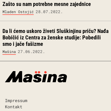
Zašto su nam potrebne mesne zajednice
28.07.2022.
Mladen Ostojić
Da li ćemo uskoro živeti Sluškinjinu priču? Nađa
Bobičić iz Centra za ženske studije: Pobedili
smo i jače fašizme
27.06.2022.
Mašina
Impressum
Kontakt