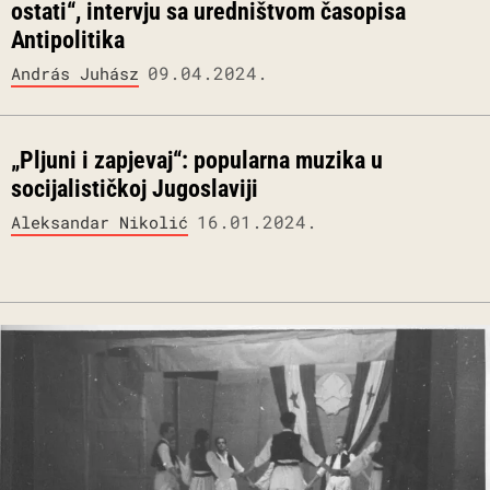
ostati“, intervju sa uredništvom časopisa
Antipolitika
09.04.2024.
András Juhász
„Pljuni i zapjevaj“: popularna muzika u
socijalističkoj Jugoslaviji
16.01.2024.
Aleksandar Nikolić