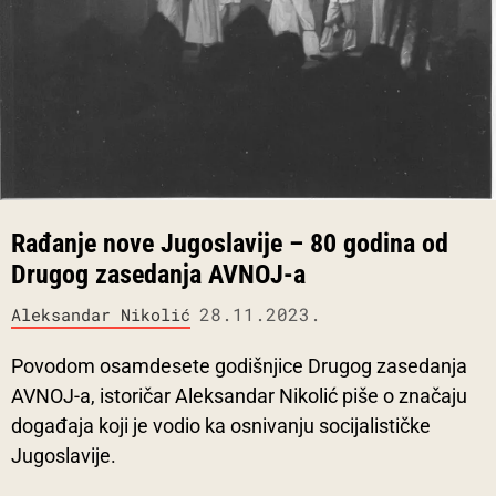
Rađanje nove Jugoslavije – 80 godina od
Drugog zasedanja AVNOJ-a
28.11.2023.
Aleksandar Nikolić
Povodom osamdesete godišnjice Drugog zasedanja
AVNOJ-a, istoričar Aleksandar Nikolić piše o značaju
događaja koji je vodio ka osnivanju socijalističke
Jugoslavije.