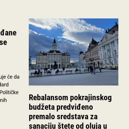
ađane
 se
uje će da
dard
Političke
Rebalansom pokrajinskog
nih
budžeta predviđeno
premalo sredstava za
sanaciju štete od oluja u