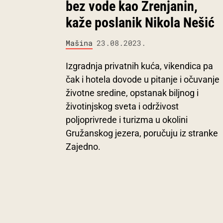
bez vode kao Zrenjanin,
kaže poslanik Nikola Nešić
Mašina
23.08.2023.
Izgradnja privatnih kuća, vikendica pa
čak i hotela dovode u pitanje i očuvanje
životne sredine, opstanak biljnog i
životinjskog sveta i održivost
poljoprivrede i turizma u okolini
Gružanskog jezera, poručuju iz stranke
Zajedno.