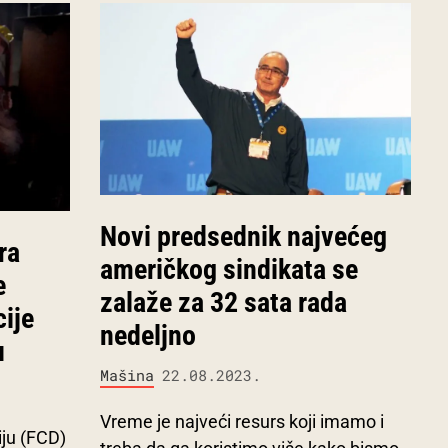
Novi predsednik najvećeg
ra
američkog sindikata se
e
zalaže za 32 sata rada
cije
nedeljno
u
Mašina
22.08.2023.
Vreme je najveći resurs koji imamo i
ju (FCD)