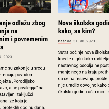
anje odlažu zbog
Nova školska godi
nja na
kako, sa kim?
nim i povremenim
Mašina
31.08.2023.
ma
Sutra počinje nova školska
9.2023.
knedle u grlu kako roditelja
nastavnog osoblja ne post
Mame su zakon je u sredu
manje nego na kraju preth
ferenciju povodom
da se na rešavanju probl
ojekta „Porodiljsko
nije uradilo dovoljno kako 
avo, a ne privilegija“ na
školsku godinu ušlo mirnij
stavljeni zaključci
 analize koja je
 proteklih godinu dana.