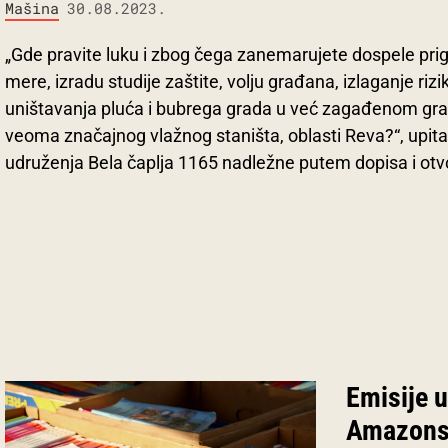
Mašina
30.08.2023.
„Gde pravite luku i zbog čega zanemarujete dospele pri
mere, izradu studije zaštite, volju građana, izlaganje riz
uništavanja pluća i bubrega grada u već zagađenom gra
veoma značajnog vlažnog staništa, oblasti Reva?“, upitali
udruženja Bela čaplja 1165 nadležne putem dopisa i ot
Emisije u
Amazons