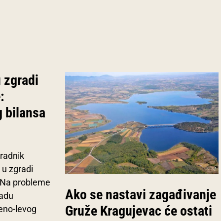
 zgradi
:
 bilansa
 radnik
u zgradi
. Na probleme
Ako se nastavi zagađivanje
radu
Gruže Kragujevac će ostati
leno-levog