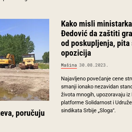
Kako misli ministarka
Đedović da zaštiti gr
od poskupljenja, pita
opozicija
Mašina
30.08.2023.
Najavljeno povećanje cene str
smanji ionako nezavidan stan
života mnogih, upozoravaju iz 
platforme Solidarnost i Udruže
sindikata Srbije „Sloga“.
Reva, poručuju