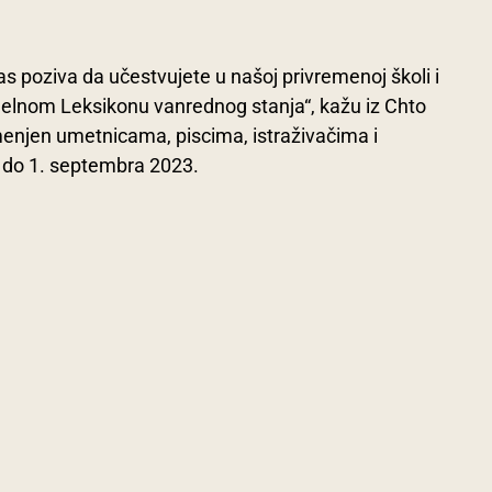
s poziva da učestvujete u našoj privremenoj školi i
elnom Leksikonu vanrednog stanja“, kažu iz Chto
menjen umetnicama, piscima, istraživačima i
e do 1. septembra 2023.