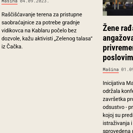
Mašina
04.09.2023.
Raščišćavanje terena za pristupne
saobraćajnice za potrebe gradnje
Žene rađ
vidikovca na Kablaru počelo bez
angažova
dozvole, kažu aktivisti „Zelenog talasa“
privreme
iz Čačka.
poslovi
Mašina
01.0
Inicijativa 
održala kon
završetka pr
odsustvo - pr
kojoj su pred
istraživanja i
sprovedena u