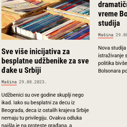
dramatič
vreme Bo
studija
Mašina
29.0
Nova studija
Sve više inicijativa za
istraživanje 
besplatne udžbenike za sve
politika biv
đake u Srbiji
Bolsonara po
Mašina
29.08.2023.
Udžbenici su ove godine skuplji nego
ikad. Iako su besplatni za decu iz
Beograda, deca iz ostalih krajeva Srbije
nemaju tu privilegiju. Ovakva odluka
naišla je na proteste građana, a