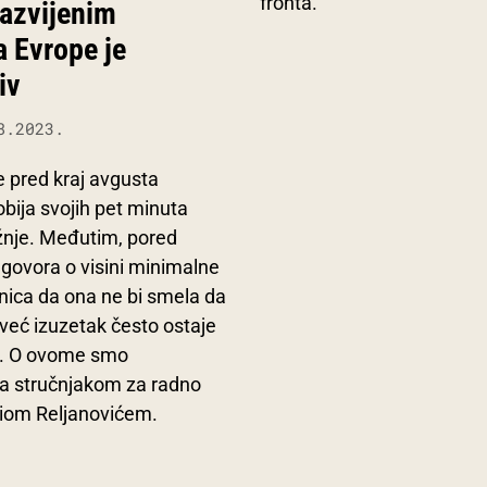
fronta.
 razvijenim
 Evrope je
iv
8.2023.
 pred kraj avgusta
bija svojih pet minuta
žnje. Međutim, pored
govora o visini minimalne
enica da ona ne bi smela da
 već izuzetak često ostaje
. O ovome smo
sa stručnjakom za radno
riom Reljanovićem.