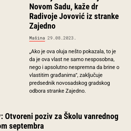
Novom Sadu, kaže dr
Radivoje Jovović iz stranke
Zajedno
Mašina
29.08.2023.
„Ako je ova oluja nešto pokazala, to je
da je ova vlast ne samo nesposobna,
nego i apsolutno nespremna da brine o
vlastitim građanima“, zaključuje
predsednik novosadskog gradskog
odbora stranke Zajedno.
v: Otvoreni poziv za Školu vanrednog
kom septembra