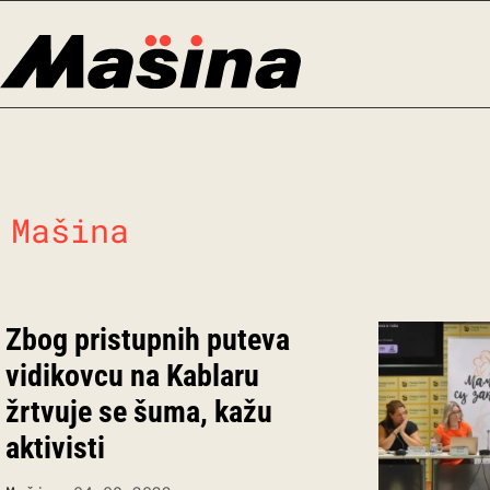
Skip
to
content
Mašina
Zbog pristupnih puteva
vidikovcu na Kablaru
žrtvuje se šuma, kažu
aktivisti