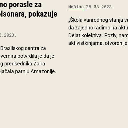
no porasle za
Mašina
28.08.2023.
lsonara, pokazuje
„Škola vanrednog stanja va
da zajedno radimo na aktu
8.2023.
Delat kolektiva. Poziv, na
aktivistkinjama, otvoren j
 Brazilskog centra za
svemira potvrdila je da je
šeg predsednika Žaira
jačala patnju Amazonije.