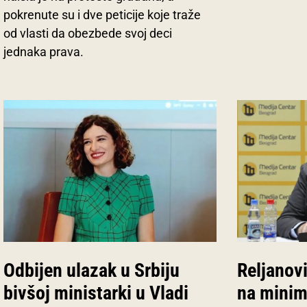
pokrenute su i dve peticije koje traže
od vlasti da obezbede svoj deci
jednaka prava.
Reljanovi
Odbijen ulazak u Srbiju
na minim
bivšoj ministarki u Vladi