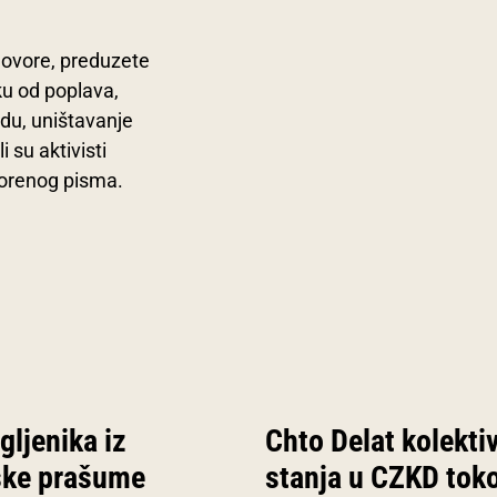
govore, preduzete
iku od poplava,
du, uništavanje
 su aktivisti
vorenog pisma.
gljenika iz
Chto Delat kolekti
ke prašume
stanja u CZKD to