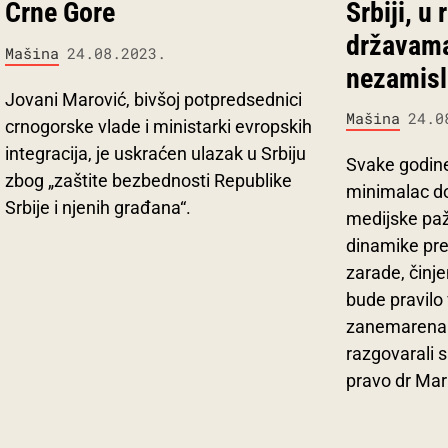
Srbiji, u
Crne Gore
državama
Mašina
24.08.2023.
nezamisl
Jovani Marović, bivšoj potpredsednici
Mašina
24.0
crnogorske vlade i ministarki evropskih
integracija, je uskraćen ulazak u Srbiju
Svake godine
zbog „zaštite bezbednosti Republike
minimalac do
Srbije i njenih građana“.
medijske pa
dinamike pre
zarade, činj
bude pravilo
zanemarena
razgovarali 
pravo dr Ma