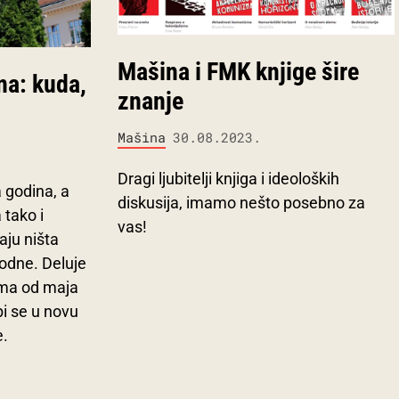
Mašina i FMK knjige šire
na: kuda,
znanje
Mašina
30.08.2023.
Dragi ljubitelji knjiga i ideoloških
 godina, a
diskusija, imamo nešto posebno za
 tako i
vas!
aju ništa
odne. Deluje
ema od maja
bi se u novu
e.