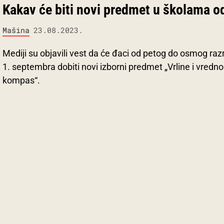
Kakav će biti novi predmet u školama o
Mašina
23.08.2023.
Mediji su objavili vest da će đaci od petog do osmog ra
1. septembra dobiti novi izborni predmet „Vrline i vredno
kompas“.