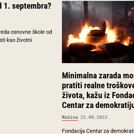
d 1. septembra?
zreda osnovne škole od
sti kao životni
Minimalna zarada mo
pratiti realne troškov
života, kažu iz Fonda
Centar za demokratij
Mašina
23.08.2023.
Fondacija Centar za demokrati