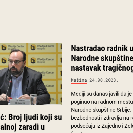
Nastradao radnik u
Narodne skupštine
nastavak tragičnog
Mašina
24.08.2023.
Mediji su danas javili da je
poginuo na radnom mestu 
Narodne skupštine Srbije
ć: Broj ljudi koji su
bezbednosti i zdravlja na 
alnoj zaradi u
podsećaju iz Zajedno i Ze